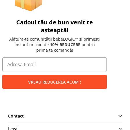
Cadoul tău de bun venit te
așteaptă!
Alătură-te comunității bebeLOGIC™ și primești
instant un cod de
10% REDUCERE
pentru
prima ta comandă!
VREAU REDUCEREA ACUM !
Contact
MAKE IT LOGIC SRL
Legal