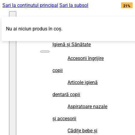
Sari la conținutul principal
Sari la subsol
22%
21%
off
off
Nu ai niciun produs în coș.
Magazin
Igienă și Sănătate
Accesorii îngrijire
copii
Articole igienă
dentară copii
Aspiratoare nazale
și accesorii
Cădițe bebe și