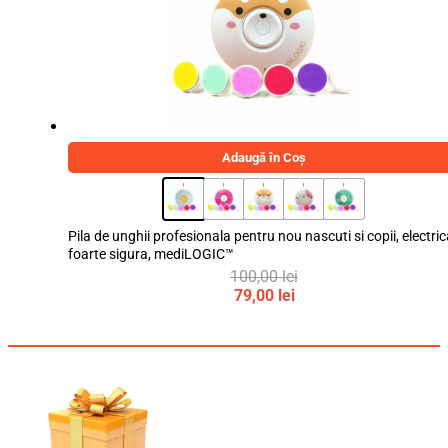
Adaugă în Coș
Pila de unghii profesionala pentru nou nascuti si copii, electric
foarte sigura, mediLOGIC™
100,00
lei
Prețul
79,00
lei
inițial
Prețul
a
curent
fost:
este:
100,00 lei.
79,00 lei.