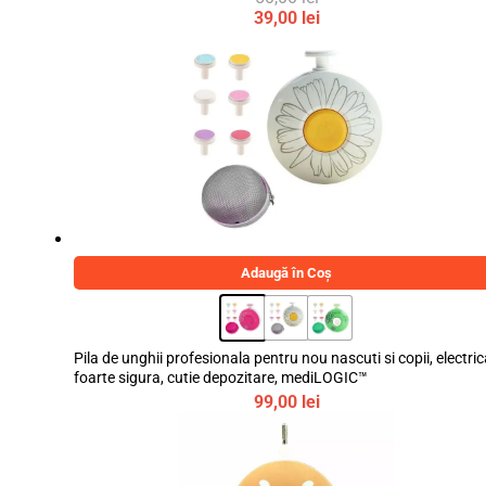
Prețul
39,00
lei
inițial
Prețul
a
curent
fost:
este:
50,00 lei.
39,00 lei.
Adaugă în Coș
Pila de unghii profesionala pentru nou nascuti si copii, electric
foarte sigura, cutie depozitare, mediLOGIC™
99,00
lei