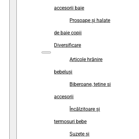
accesorii baie
Prosoape și halate
de baie copii
Diversificare
Articole hrănire
bebeluși
Biberoane, tetine si
accesorii
Încălzitoare și
termosuri bebe
Suzete și