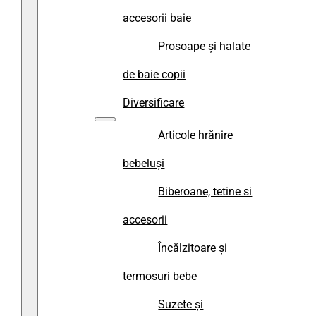
accesorii baie
Prosoape și halate
de baie copii
Diversificare
Articole hrănire
bebeluși
Biberoane, tetine si
accesorii
Încălzitoare și
termosuri bebe
Suzete și