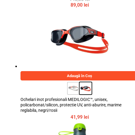
Prețul
89,00
lei
inițial
Prețul
a
curent
fost:
este:
140,00 lei.
89,00 lei.
Adaugă în Coș
Ochelari inot profesionali MEDILOGIC™, unisex,
policarbonat/silicon, protectie UV, anti-aburire, marime
reglabila, negri/rosii
41,99
lei