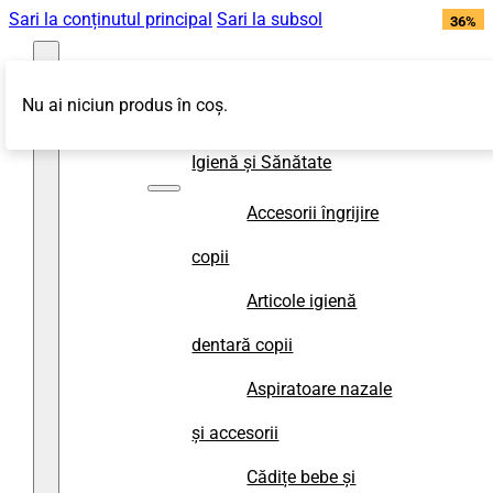
Sari la conținutul principal
Sari la subsol
36%
off
Nu ai niciun produs în coș.
Magazin
Igienă și Sănătate
Accesorii îngrijire
copii
Articole igienă
dentară copii
Aspiratoare nazale
și accesorii
Cădițe bebe și