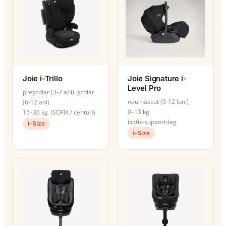
Joie i-Trillo
Joie Signature i-
Level Pro
preșcolar (3-7 ani), școlar
nou-născut (0-12 luni)
(6-12 ani)
0–13 kg
15–36 kg
ISOFIX / centură
isofix-support-leg
i-Size
i-Size