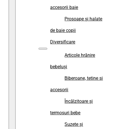
accesorii baie
Prosoape și halate
de baie copii
Diversificare
Articole hrănire
bebeluși
Biberoane, tetine si
accesorii
Încălzitoare și
termosuri bebe
Suzete și