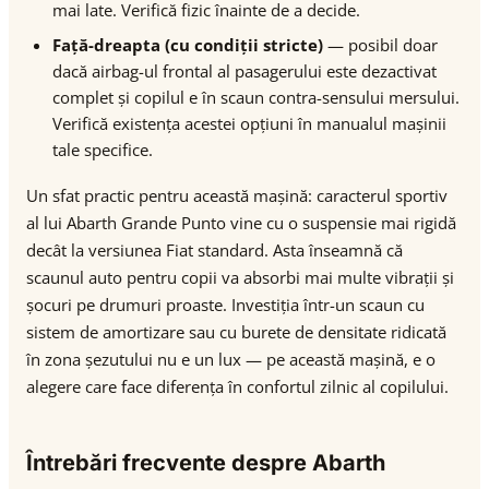
mai late. Verifică fizic înainte de a decide.
Față-dreapta (cu condiții stricte)
— posibil doar
dacă airbag-ul frontal al pasagerului este dezactivat
complet și copilul e în scaun contra-sensului mersului.
Verifică existența acestei opțiuni în manualul mașinii
tale specifice.
Un sfat practic pentru această mașină: caracterul sportiv
al lui Abarth Grande Punto vine cu o suspensie mai rigidă
decât la versiunea Fiat standard. Asta înseamnă că
scaunul auto pentru copii va absorbi mai multe vibrații și
șocuri pe drumuri proaste. Investiția într-un scaun cu
sistem de amortizare sau cu burete de densitate ridicată
în zona șezutului nu e un lux — pe această mașină, e o
alegere care face diferența în confortul zilnic al copilului.
Întrebări frecvente despre Abarth