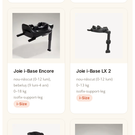
Joie i-Base Encore
Joie i-Base LX 2
nou-născut (0-12 luni),
nou-născut (0-12 luni)
bebeluș (9 luni-4 ani)
0–13 kg
0–18 kg
isofix-support-leg
isofix-support-leg
i-Size
i-Size