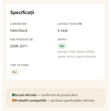
Specificații
CAROSERIE
LAYOUT SCAUNE
Hatchback
5-seat
ANI PRODUCȚIE
ISOFIX
2008–2011
Da
pasager față, spate stânga,
spate centru, spate dreapta
TOP TETHER
Nu
Sursă oficială
— confirmat de producător
Probabil compatibil
— pe baza specificațiilor tehnice