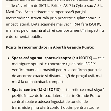
— fie că vorbim de SICT la Britax, ASIP la Cybex sau AIS la
Maxi-Cosi. Aceste sisteme compensează parțial
incertitudinea structurală prin protecție suplimentară în
impact lateral. Evită scaunele mai vechi R44 fără ISOFIX,
mai ales pe o mașină al cărei comportament în impact nu
e documentat public.
Pozițiile recomandate în Abarth Grande Punto:
Spate-stânga sau spate-dreapta (cu ISOFIX)
— cele
mai sigure opțiuni, cu ancorare rigidă prin ISOFIX.
Verifică manualul mașinii pentru a confirma punctele
de ancorare exacte și distanța față de pragul ușii, mai
mică la un hatchback compact.
Spate-centru (fără ISOFIX)
— teoretic cea mai sigură
poziție în caz de impact lateral, dar în Grande Punto
centrul spate e adesea îngustat de tunelul de
transmisie și nu oferă confort optim pentru scaune