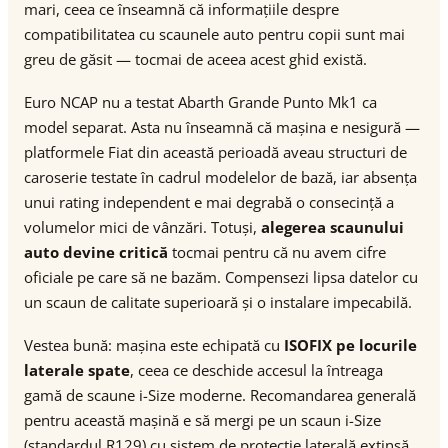
mari, ceea ce înseamnă că informațiile despre
compatibilitatea cu scaunele auto pentru copii sunt mai
greu de găsit — tocmai de aceea acest ghid există.
Euro NCAP nu a testat Abarth Grande Punto Mk1 ca
model separat. Asta nu înseamnă că mașina e nesigură —
platformele Fiat din această perioadă aveau structuri de
caroserie testate în cadrul modelelor de bază, iar absența
unui rating independent e mai degrabă o consecință a
volumelor mici de vânzări. Totuși,
alegerea scaunului
auto devine critică
tocmai pentru că nu avem cifre
oficiale pe care să ne bazăm. Compensezi lipsa datelor cu
un scaun de calitate superioară și o instalare impecabilă.
Vestea bună: mașina este echipată cu
ISOFIX pe locurile
laterale spate
, ceea ce deschide accesul la întreaga
gamă de scaune i-Size moderne. Recomandarea generală
pentru această mașină e să mergi pe un scaun i-Size
(standardul R129) cu sistem de protecție laterală extinsă