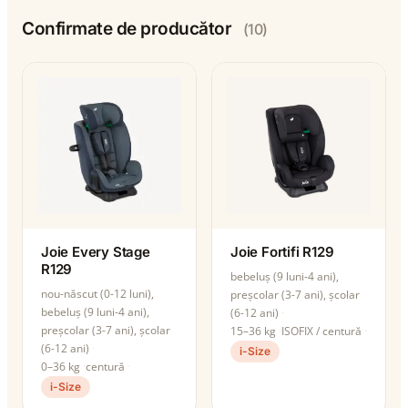
Confirmate de producător
(10)
Joie Every Stage
Joie Fortifi R129
R129
bebeluș (9 luni-4 ani),
nou-născut (0-12 luni),
preșcolar (3-7 ani), școlar
bebeluș (9 luni-4 ani),
(6-12 ani)
preșcolar (3-7 ani), școlar
15–36 kg
ISOFIX / centură
(6-12 ani)
i-Size
0–36 kg
centură
i-Size