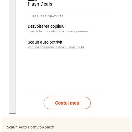
Flash Deals
Dezvoltarea copilului
Fișe de lucru gradiniță și clasele primare
Scaun auto potrivit
Verifică compatibilitatea cu mașina ta
Contul meu
Scaun Auto Potrivit
›
Abarth
›