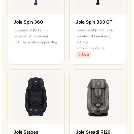
Joie Spin 360
Joie Spin 360 GTi
nou-născut (0-12 luni),
nou-născut (0-12 luni),
bebeluș (9 luni-4 ani)
bebeluș (9 luni-4 ani)
0–18 kg
isofix-support-leg
0–18 kg
isofix-support-leg
i-Size
Joie Stages
Joie Steadi R129