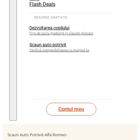
Flash Deals
Dezvoltarea copilului
Fișe de lucru gradiniță și clasele primare
Scaun auto potrivit
Verifică compatibilitatea cu mașina ta
Contul meu
Scaun Auto Potrivit
›
Alfa Romeo
›