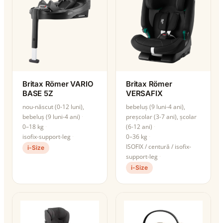
Britax Römer VARIO
Britax Römer
BASE 5Z
VERSAFIX
nou-născut (0-12 luni),
bebeluș (9 luni-4 ani),
bebeluș (9 luni-4 ani)
preșcolar (3-7 ani), școlar
0–18 kg
(6-12 ani)
isofix-support-leg
0–36 kg
ISOFIX / centură / isofix-
i-Size
support-leg
i-Size