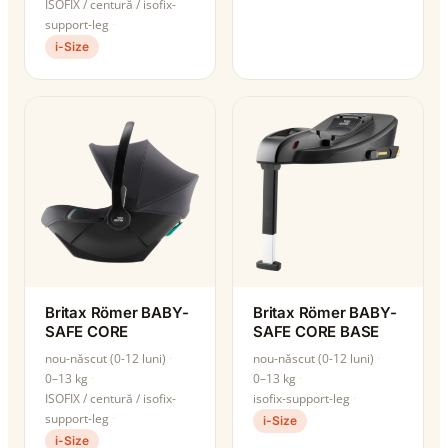
ISOFIX / centură / isofix-
support-leg
i-Size
Britax Römer BABY-
Britax Römer BABY-
SAFE CORE
SAFE CORE BASE
nou-născut (0-12 luni)
nou-născut (0-12 luni)
0–13 kg
0–13 kg
ISOFIX / centură / isofix-
isofix-support-leg
support-leg
i-Size
i-Size