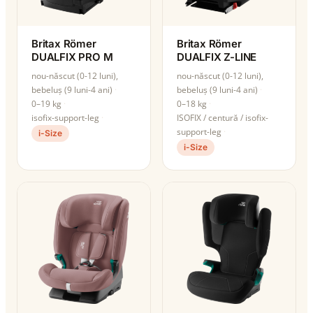
Britax Römer
Britax Römer
DUALFIX PRO M
DUALFIX Z-LINE
nou-născut (0-12 luni),
nou-născut (0-12 luni),
bebeluș (9 luni-4 ani)
bebeluș (9 luni-4 ani)
0–19 kg
0–18 kg
isofix-support-leg
ISOFIX / centură / isofix-
support-leg
i-Size
i-Size