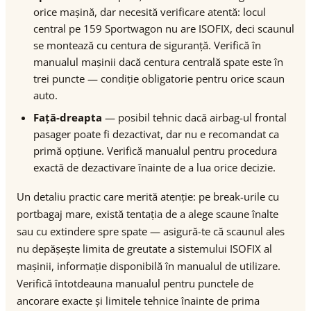
orice mașină, dar necesită verificare atentă: locul
central pe 159 Sportwagon nu are ISOFIX, deci scaunul
se montează cu centura de siguranță. Verifică în
manualul mașinii dacă centura centrală spate este în
trei puncte — condiție obligatorie pentru orice scaun
auto.
Față-dreapta
— posibil tehnic dacă airbag-ul frontal
pasager poate fi dezactivat, dar nu e recomandat ca
primă opțiune. Verifică manualul pentru procedura
exactă de dezactivare înainte de a lua orice decizie.
Un detaliu practic care merită atenție: pe break-urile cu
portbagaj mare, există tentația de a alege scaune înalte
sau cu extindere spre spate — asigură-te că scaunul ales
nu depășește limita de greutate a sistemului ISOFIX al
mașinii, informație disponibilă în manualul de utilizare.
Verifică întotdeauna manualul pentru punctele de
ancorare exacte și limitele tehnice înainte de prima