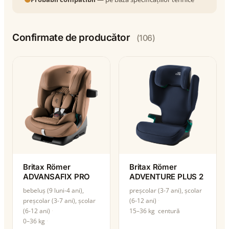
Confirmate de producător
(106)
Britax Römer
Britax Römer
ADVANSAFIX PRO
ADVENTURE PLUS 2
bebeluș (9 luni-4 ani),
preșcolar (3-7 ani), școlar
preșcolar (3-7 ani), școlar
(6-12 ani)
(6-12 ani)
15–36 kg
centură
0–36 kg