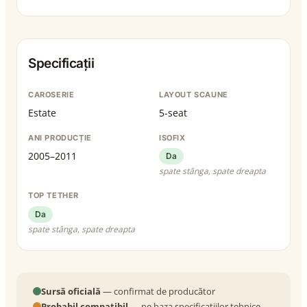
Specificații
CAROSERIE
LAYOUT SCAUNE
Estate
5-seat
ANI PRODUCȚIE
ISOFIX
2005–2011
Da
spate stânga, spate dreapta
TOP TETHER
Da
spate stânga, spate dreapta
Sursă oficială
— confirmat de producător
Probabil compatibil
— pe baza specificațiilor tehnice