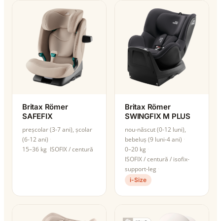
Britax Römer
Britax Römer
SAFEFIX
SWINGFIX M PLUS
preșcolar (3-7 ani), școlar
nou-născut (0-12 luni),
(6-12 ani)
bebeluș (9 luni-4 ani)
15–36 kg
ISOFIX / centură
0–20 kg
ISOFIX / centură / isofix-
support-leg
i-Size