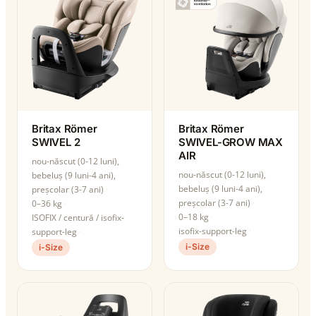
Britax Römer
Britax Römer
SWIVEL 2
SWIVEL-GROW MAX
AIR
nou-născut (0-12 luni),
nou-născut (0-12 luni),
bebeluș (9 luni-4 ani),
bebeluș (9 luni-4 ani),
preșcolar (3-7 ani)
preșcolar (3-7 ani)
0–36 kg
0–18 kg
ISOFIX / centură / isofix-
isofix-support-leg
support-leg
i-Size
i-Size