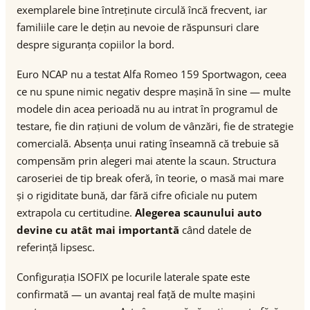
exemplarele bine întreținute circulă încă frecvent, iar
familiile care le dețin au nevoie de răspunsuri clare
despre siguranța copiilor la bord.
Euro NCAP nu a testat Alfa Romeo 159 Sportwagon, ceea
ce nu spune nimic negativ despre mașină în sine — multe
modele din acea perioadă nu au intrat în programul de
testare, fie din rațiuni de volum de vânzări, fie de strategie
comercială. Absența unui rating înseamnă că trebuie să
compensăm prin alegeri mai atente la scaun. Structura
caroseriei de tip break oferă, în teorie, o masă mai mare
și o rigiditate bună, dar fără cifre oficiale nu putem
extrapola cu certitudine.
Alegerea scaunului auto
devine cu atât mai importantă
când datele de
referință lipsesc.
Configurația ISOFIX pe locurile laterale spate este
confirmată — un avantaj real față de multe mașini