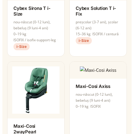
Cybex Sirona T i-
Cybex Solution T i-
Size
Fix
nou-născut (0-12 luni),
preșcolar (3-7 ani), școlar
bebeluș (9 luni-4 ani)
(6-12 ani)
0–19 kg
15–36 kg
ISOFIX / centură
ISOFIX / isofix-support-leg
i-Size
i-Size
Maxi-Cosi Axiss
nou-născut (0-12 luni),
bebeluș (9 luni-4 ani)
0–19 kg
ISOFIX
Maxi-Cosi
2wayPearl