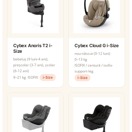
Cybex Anoris T2 i-
Cybex Cloud G i-Size
Size
nou-născut (0-12 luni)
bebeluș (9 luni-4 ani),
0–13 kg
preșcolar (3-7 ani), școlar
ISOFIX / centură / isofix-
(6-12 ani)
support-leg
9–21 kg
ISOFIX
i-Size
i-Size