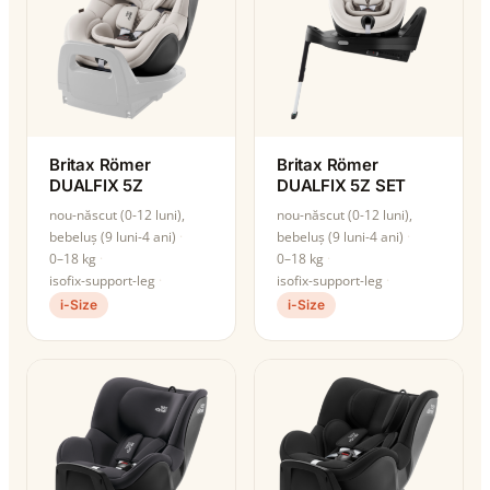
Britax Römer
Britax Römer
DUALFIX 5Z
DUALFIX 5Z SET
nou-născut (0-12 luni),
nou-născut (0-12 luni),
bebeluș (9 luni-4 ani)
bebeluș (9 luni-4 ani)
0–18 kg
0–18 kg
isofix-support-leg
isofix-support-leg
i-Size
i-Size