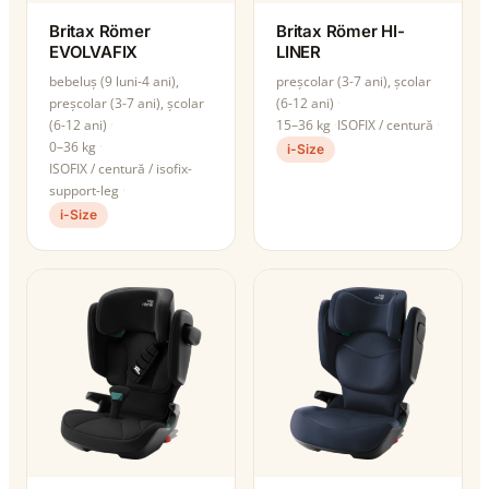
Britax Römer
Britax Römer HI-
EVOLVAFIX
LINER
bebeluș (9 luni-4 ani),
preșcolar (3-7 ani), școlar
preșcolar (3-7 ani), școlar
(6-12 ani)
(6-12 ani)
15–36 kg
ISOFIX / centură
0–36 kg
i-Size
ISOFIX / centură / isofix-
support-leg
i-Size