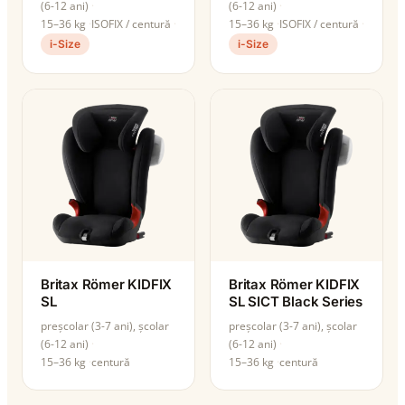
(6-12 ani)
(6-12 ani)
15–36 kg
ISOFIX / centură
15–36 kg
ISOFIX / centură
i-Size
i-Size
Britax Römer KIDFIX
Britax Römer KIDFIX
SL
SL SICT Black Series
preșcolar (3-7 ani), școlar
preșcolar (3-7 ani), școlar
(6-12 ani)
(6-12 ani)
15–36 kg
centură
15–36 kg
centură