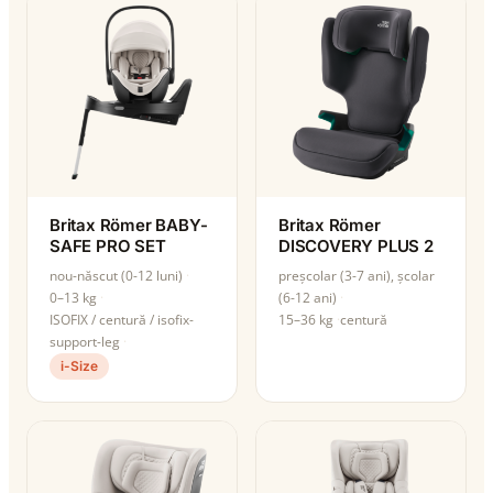
Britax Römer BABY-
Britax Römer
SAFE PRO SET
DISCOVERY PLUS 2
nou-născut (0-12 luni)
preșcolar (3-7 ani), școlar
0–13 kg
(6-12 ani)
ISOFIX / centură / isofix-
15–36 kg
centură
support-leg
i-Size