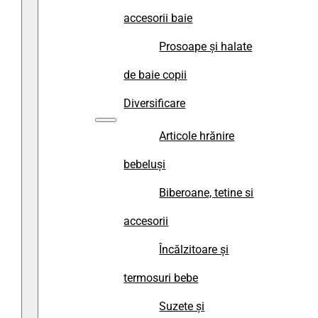
accesorii baie
Prosoape și halate
de baie copii
Diversificare
Articole hrănire
bebeluși
Biberoane, tetine si
accesorii
Încălzitoare și
termosuri bebe
Suzete și