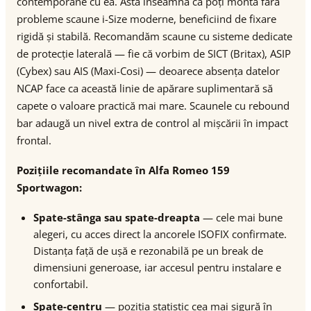
contemporane cu ea. Asta înseamnă că poți monta fără
probleme scaune i-Size moderne, beneficiind de fixare
rigidă și stabilă. Recomandăm scaune cu sisteme dedicate
de protecție laterală — fie că vorbim de SICT (Britax), ASIP
(Cybex) sau AIS (Maxi-Cosi) — deoarece absența datelor
NCAP face ca această linie de apărare suplimentară să
capete o valoare practică mai mare. Scaunele cu rebound
bar adaugă un nivel extra de control al mișcării în impact
frontal.
Pozițiile recomandate în Alfa Romeo 159
Sportwagon:
Spate-stânga sau spate-dreapta
— cele mai bune
alegeri, cu acces direct la ancorele ISOFIX confirmate.
Distanța față de ușă e rezonabilă pe un break de
dimensiuni generoase, iar accesul pentru instalare e
confortabil.
Spate-centru
— poziția statistic cea mai sigură în