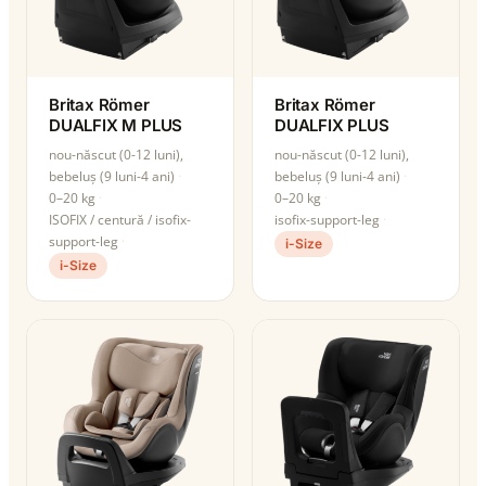
Britax Römer
Britax Römer
DUALFIX M PLUS
DUALFIX PLUS
nou-născut (0-12 luni),
nou-născut (0-12 luni),
bebeluș (9 luni-4 ani)
bebeluș (9 luni-4 ani)
0–20 kg
0–20 kg
ISOFIX / centură / isofix-
isofix-support-leg
support-leg
i-Size
i-Size