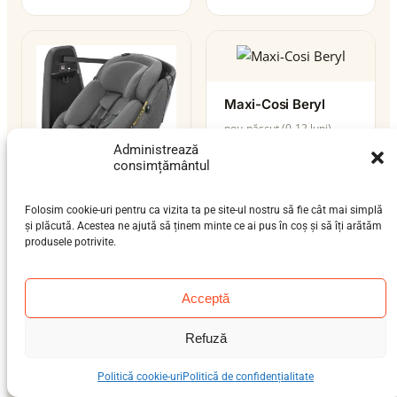
Maxi-Cosi Beryl
nou-născut (0-12 luni),
bebeluș (9 luni-4 ani),
Administrează
preșcolar (3-7 ani)
consimțământul
0–36 kg
ISOFIX
i-Size
Folosim cookie-uri pentru ca vizita ta pe site-ul nostru să fie cât mai simplă
Maxi-Cosi AxissFix
și plăcută. Acestea ne ajută să ținem minte ce ai pus în coș și să îți arătăm
Plus
produsele potrivite.
nou-născut (0-12 luni),
bebeluș (9 luni-4 ani)
Acceptă
0–19 kg
ISOFIX
Refuză
Politică cookie-uri
Politică de confidențialitate