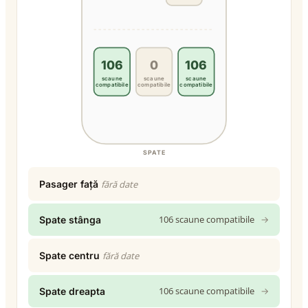
106
0
106
scaune
scaune
scaune
compatibile
compatibile
compatibile
SPATE
Pasager față
fără date
106 scaune compatibile
→
Spate stânga
Spate centru
fără date
106 scaune compatibile
→
Spate dreapta