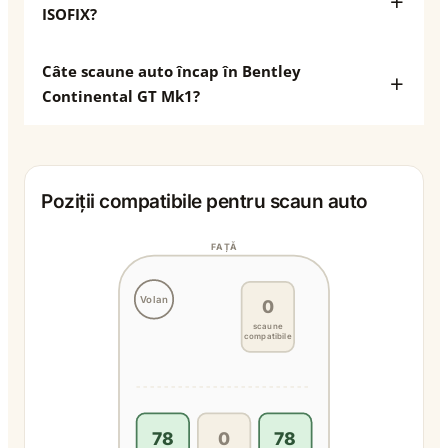
ISOFIX?
Câte scaune auto încap în Bentley
Continental GT Mk1?
Poziții compatibile pentru scaun auto
FAȚĂ
Volan
0
scaune
compatibile
78
0
78