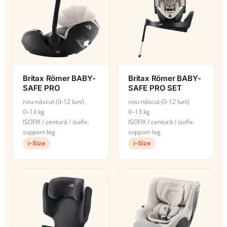
Britax Römer BABY-
Britax Römer BABY-
SAFE PRO
SAFE PRO SET
nou-născut (0-12 luni)
nou-născut (0-12 luni)
0–13 kg
0–13 kg
ISOFIX / centură / isofix-
ISOFIX / centură / isofix-
support-leg
support-leg
i-Size
i-Size