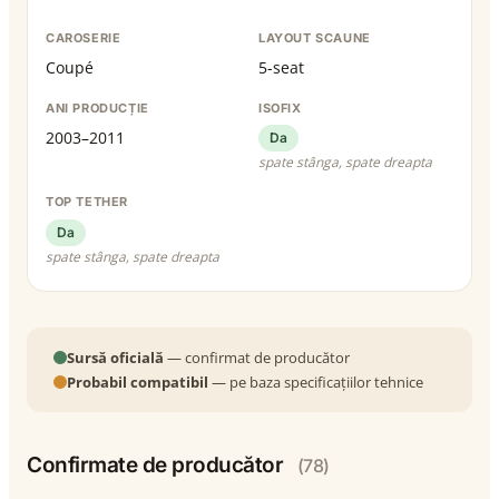
CAROSERIE
LAYOUT SCAUNE
Coupé
5-seat
ANI PRODUCȚIE
ISOFIX
2003–2011
Da
spate stânga, spate dreapta
TOP TETHER
Da
spate stânga, spate dreapta
Sursă oficială
— confirmat de producător
Probabil compatibil
— pe baza specificațiilor tehnice
Confirmate de producător
(78)