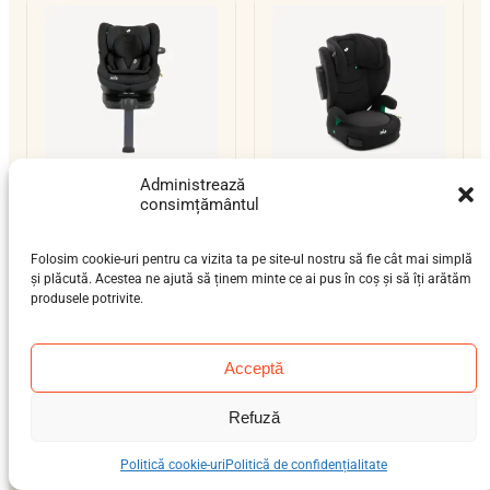
Administrează
consimțământul
Joie i-Spin 360
Joie i-Trillo
nou-născut (0-12 luni),
preșcolar (3-7 ani), școlar
Folosim cookie-uri pentru ca vizita ta pe site-ul nostru să fie cât mai simplă
bebeluș (9 luni-4 ani)
(6-12 ani)
și plăcută. Acestea ne ajută să ținem minte ce ai pus în coș și să îți arătăm
0–18 kg
15–36 kg
ISOFIX / centură
produsele potrivite.
isofix-support-leg
i-Size
i-Size
Acceptă
Refuză
Politică cookie-uri
Politică de confidențialitate