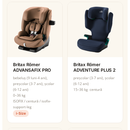
Britax Römer
Britax Römer
ADVANSAFIX PRO
ADVENTURE PLUS 2
bebeluș (9 luni-4 ani),
preșcolar (3-7 ani), școlar
preșcolar (3-7 ani), școlar
(6-12 ani)
(6-12 ani)
15–36 kg
centură
0–36 kg
ISOFIX / centură / isofix-
support-leg
i-Size