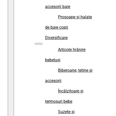
accesorii baie
Prosoape și halate
de baie copii
Diversificare
Articole hrănire
bebeluși
Biberoane, tetine si
accesorii
Încălzitoare și
termosuri bebe
Suzete și