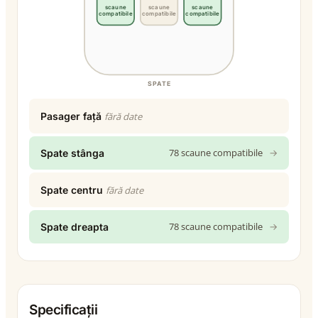
scaune
scaune
scaune
compatibile
compatibile
compatibile
SPATE
Pasager față
fără date
78 scaune compatibile
→
Spate stânga
Spate centru
fără date
78 scaune compatibile
→
Spate dreapta
Specificații