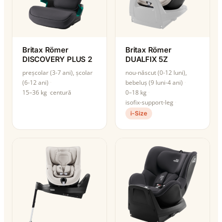
Britax Römer
Britax Römer
DISCOVERY PLUS 2
DUALFIX 5Z
preșcolar (3-7 ani), școlar
nou-născut (0-12 luni),
(6-12 ani)
bebeluș (9 luni-4 ani)
15–36 kg
centură
0–18 kg
isofix-support-leg
i-Size