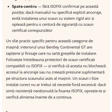
Spate-centru
— fără ISOFIX confirmat pe această
poziție; dacă manualul nu specifică explicit ancoraje,
evită instalarea unui scaun cu sistem rigid aici și
optează pentru o centură de siguranță cu scaun
certificat corespunzător
Un sfat practic specific pentru această categorie de
mașină: interiorul unui Bentley Continental GT are
tapițerie și finisaje care nu iartă greșelile de instalare.
Folosește întotdeauna protectori de scaun certificați
compatibili cu ISOFIX — și verifică că aceștia nu blochează
accesul la ancoraje sau nu creează presiune suplimentară
pe structura scaunului auto al mașinii. Un scaun i-Size
instalat corect nu ar trebui să necesite forță excesivă: dacă
simți rezistență neobișnuită la fixarea ISOFIX, oprește-te și
verifică alinierea înainte de a continua.