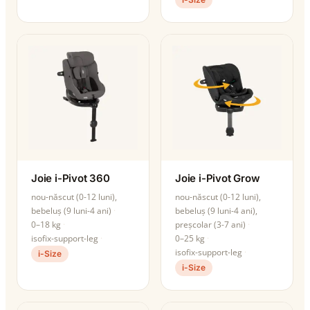
Joie i-Pivot 360
Joie i-Pivot Grow
nou-născut (0-12 luni),
nou-născut (0-12 luni),
bebeluș (9 luni-4 ani)
bebeluș (9 luni-4 ani),
0–18 kg
preșcolar (3-7 ani)
isofix-support-leg
0–25 kg
isofix-support-leg
i-Size
i-Size