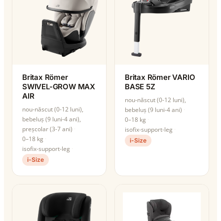
Britax Römer
Britax Römer VARIO
SWIVEL-GROW MAX
BASE 5Z
AIR
nou-născut (0-12 luni),
nou-născut (0-12 luni),
bebeluș (9 luni-4 ani)
bebeluș (9 luni-4 ani),
0–18 kg
preșcolar (3-7 ani)
isofix-support-leg
0–18 kg
i-Size
isofix-support-leg
i-Size