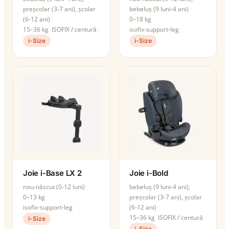
preșcolar (3-7 ani), școlar
bebeluș (9 luni-4 ani)
(6-12 ani)
0–18 kg
15–36 kg
ISOFIX / centură
isofix-support-leg
i-Size
i-Size
Joie i-Base LX 2
Joie i-Bold
nou-născut (0-12 luni)
bebeluș (9 luni-4 ani),
0–13 kg
preșcolar (3-7 ani), școlar
isofix-support-leg
(6-12 ani)
15–36 kg
ISOFIX / centură
i-Size
i-Size