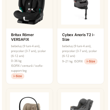
Britax Römer
Cybex Anoris T2 i-
VERSAFIX
Size
bebeluș (9 luni-4 ani),
bebeluș (9 luni-4 ani),
preșcolar (3-7 ani), școlar
preșcolar (3-7 ani), școlar
(6-12 ani)
(6-12 ani)
0–36 kg
9–21 kg
ISOFIX
i-Size
ISOFIX / centură / isofix-
support-leg
i-Size