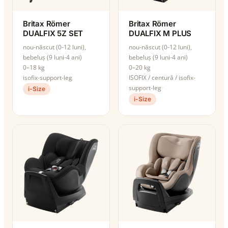
Britax Römer
Britax Römer
DUALFIX 5Z SET
DUALFIX M PLUS
nou-născut (0-12 luni),
nou-născut (0-12 luni),
bebeluș (9 luni-4 ani)
bebeluș (9 luni-4 ani)
0–18 kg
0–20 kg
isofix-support-leg
ISOFIX / centură / isofix-
support-leg
i-Size
i-Size