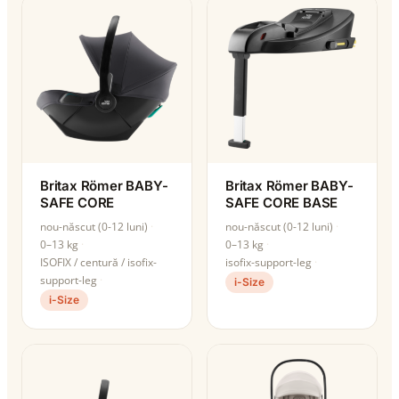
Britax Römer BABY-
Britax Römer BABY-
SAFE CORE
SAFE CORE BASE
nou-născut (0-12 luni)
nou-născut (0-12 luni)
0–13 kg
0–13 kg
ISOFIX / centură / isofix-
isofix-support-leg
support-leg
i-Size
i-Size