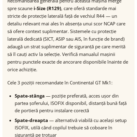
Recomandarea generală pentru această mașină merge
spre scaune
i-Size (R129)
, care oferă standarde mai
stricte de protecție laterală față de vechiul R44 — un
detaliu relevant mai ales în absența unui scor NCAP care
să ofere context suplimentar. Sistemele cu protecție
laterală dedicată (SICT, ASIP sau AIS, în funcție de brand)
adaugă un strat suplimentar de siguranță pe care merită
să îl cauți activ la selecție. Verifică manualul mașinii
pentru punctele exacte de ancorare disponibile înainte de
orice achiziție.
Cele 3 poziții recomandate în Continental GT Mk1:
Spate-stânga
— poziție preferată, acces ușor din
partea șoferului, ISOFIX disponibil, distanță bună față
de portieră pentru instalare corectă
Spate-dreapta
— alternativă viabilă cu același setup
ISOFIX, utilă când copilul trebuie să coboare în
siguranță pe trotuar