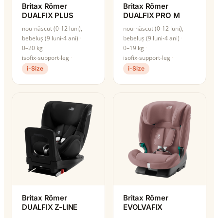
Britax Römer
Britax Römer
DUALFIX PLUS
DUALFIX PRO M
nou-născut (0-12 luni),
nou-născut (0-12 luni),
bebeluș (9 luni-4 ani)
bebeluș (9 luni-4 ani)
0–20 kg
0–19 kg
isofix-support-leg
isofix-support-leg
i-Size
i-Size
Britax Römer
Britax Römer
DUALFIX Z-LINE
EVOLVAFIX