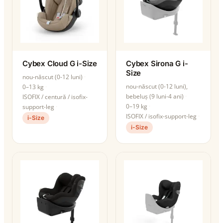
Cybex Cloud G i-Size
Cybex Sirona G i-
Size
nou-născut (0-12 luni)
nou-născut (0-12 luni),
0–13 kg
bebeluș (9 luni-4 ani)
ISOFIX / centură / isofix-
0–19 kg
support-leg
ISOFIX / isofix-support-leg
i-Size
i-Size