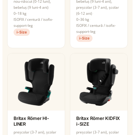
nou-născut (0-12 luni),
bebeluș (9 luni-4 ani),
bebeluș (9 luni-4 ani)
preșcolar (3-7 ani), școlar
0–18 kg
(6-12 ani)
ISOFIX / centură / isofix-
0–36 kg
support-leg
ISOFIX / centură / isofix-
support-leg
i-Size
i-Size
Britax Römer HI-
Britax Römer KIDFIX
LINER
i-SIZE
preșcolar (3-7 ani), școlar
preșcolar (3-7 ani), școlar