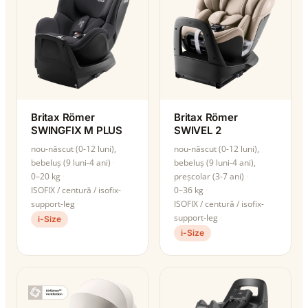
Britax Römer
Britax Römer
SWINGFIX M PLUS
SWIVEL 2
nou-născut (0-12 luni),
nou-născut (0-12 luni),
bebeluș (9 luni-4 ani)
bebeluș (9 luni-4 ani),
0–20 kg
preșcolar (3-7 ani)
ISOFIX / centură / isofix-
0–36 kg
support-leg
ISOFIX / centură / isofix-
support-leg
i-Size
i-Size