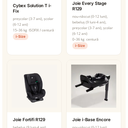
Joie Every Stage
Cybex Solution T i-
R129
Fix
nou-născut (0-12 luni),
preșcolar (3-7 ani), școlar
bebeluș (9 luni-4 ani),
(6-12 ani)
preșcolar (3-7 ani), școlar
15–36 kg
ISOFIX / centură
(6-12 ani)
i-Size
0–36 kg
centură
i-Size
Joie Fortifi R129
Joie i-Base Encore
bebeluș (9 luni-4 ani),
nou-născut (0-12 luni),