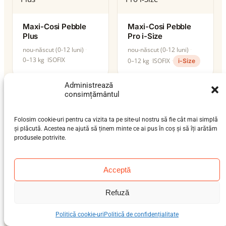
Maxi-Cosi Pebble
Maxi-Cosi Pebble
Plus
Pro i-Size
nou-născut (0-12 luni)
nou-născut (0-12 luni)
0–13 kg
ISOFIX
0–12 kg
ISOFIX
i-Size
Administrează
consimțământul
Folosim cookie-uri pentru ca vizita ta pe site-ul nostru să fie cât mai simplă
și plăcută. Acestea ne ajută să ținem minte ce ai pus în coș și să îți arătăm
produsele potrivite.
Acceptă
Refuză
Maxi-Cosi Pebble S
Maxi-Cosi Priori SPS
nou-născut (0-12 luni)
Politică cookie-uri
Politică de confidențialitate
0–13 kg
ISOFIX / centură
bebeluș (9 luni-4 ani)