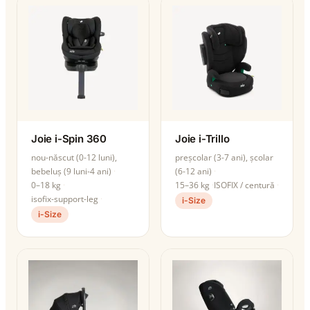
Joie i-Spin 360
Joie i-Trillo
nou-născut (0-12 luni),
preșcolar (3-7 ani), școlar
bebeluș (9 luni-4 ani)
(6-12 ani)
0–18 kg
15–36 kg
ISOFIX / centură
isofix-support-leg
i-Size
i-Size