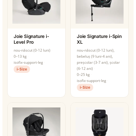
Joie Signature i-
Joie Signature i-Spin
Level Pro
XL
nou-născut (0-12 luni)
nou-născut (0-12 luni),
0–13 kg
bebeluș (9 luni-4 ani),
isofix-support-leg
preșcolar (3-7 ani), școlar
(6-12 ani)
i-Size
0–25 kg
isofix-support-leg
i-Size