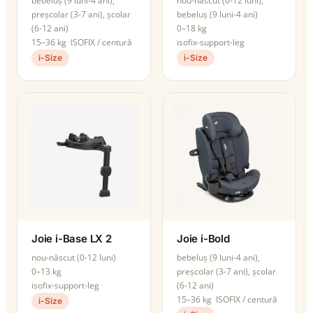
bebeluș (9 luni-4 ani),
nou-născut (0-12 luni),
preșcolar (3-7 ani), școlar
bebeluș (9 luni-4 ani)
(6-12 ani)
0–18 kg
15–36 kg
ISOFIX / centură
isofix-support-leg
i-Size
i-Size
Joie i-Base LX 2
Joie i-Bold
nou-născut (0-12 luni)
bebeluș (9 luni-4 ani),
0–13 kg
preșcolar (3-7 ani), școlar
isofix-support-leg
(6-12 ani)
15–36 kg
ISOFIX / centură
i-Size