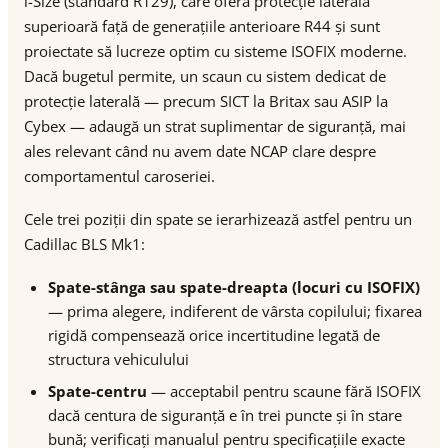
i-Size (standard R129), care oferă protecție laterală
superioară față de generațiile anterioare R44 și sunt
proiectate să lucreze optim cu sisteme ISOFIX moderne.
Dacă bugetul permite, un scaun cu sistem dedicat de
protecție laterală — precum SICT la Britax sau ASIP la
Cybex — adaugă un strat suplimentar de siguranță, mai
ales relevant când nu avem date NCAP clare despre
comportamentul caroseriei.
Cele trei poziții din spate se ierarhizează astfel pentru un
Cadillac BLS Mk1:
Spate-stânga sau spate-dreapta (locuri cu ISOFIX)
— prima alegere, indiferent de vârsta copilului; fixarea
rigidă compensează orice incertitudine legată de
structura vehiculului
Spate-centru
— acceptabil pentru scaune fără ISOFIX
dacă centura de siguranță e în trei puncte și în stare
bună; verificați manualul pentru specificațiile exacte