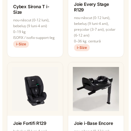
Joie Every Stage
Cybex Sirona T i-
R129
Size
nou-născut (0-12 luni),
nou-născut (0-12 luni),
bebeluș (9 luni-4 ani),
bebeluș (9 luni-4 ani)
preșcolar (3-7 ani), școlar
0–19 kg
(6-12 ani)
ISOFIX / isofix-support-leg
0–36 kg
centură
i-Size
i-Size
Joie Fortifi R129
Joie i-Base Encore