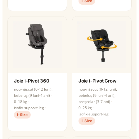
i-Size
Joie i-Pivot 360
Joie i-Pivot Grow
nou-născut (0-12 luni),
nou-născut (0-12 luni),
bebeluș (9 luni-4 ani)
bebeluș (9 luni-4 ani),
0–18 kg
preșcolar (3-7 ani)
isofix-support-leg
0–25 kg
isofix-support-leg
i-Size
i-Size