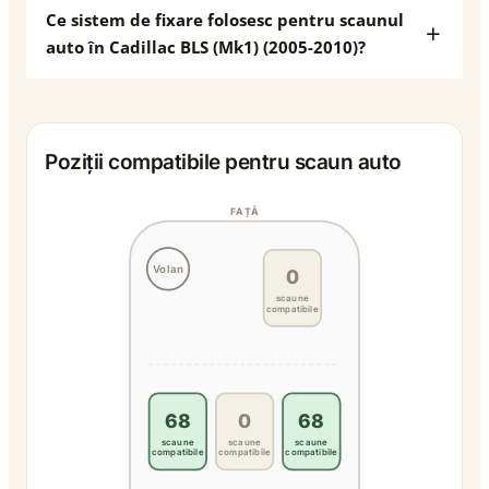
Ce sistem de fixare folosesc pentru scaunul
auto în Cadillac BLS (Mk1) (2005-2010)?
Poziții compatibile pentru scaun auto
FAȚĂ
Volan
0
scaune
compatibile
68
0
68
scaune
scaune
scaune
compatibile
compatibile
compatibile