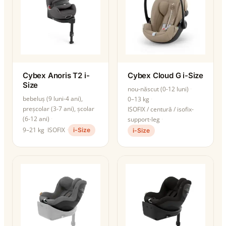
Cybex Anoris T2 i-
Cybex Cloud G i-Size
Size
nou-născut (0-12 luni)
bebeluș (9 luni-4 ani),
0–13 kg
preșcolar (3-7 ani), școlar
ISOFIX / centură / isofix-
(6-12 ani)
support-leg
9–21 kg
ISOFIX
i-Size
i-Size