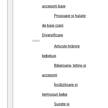
accesorii baie
Prosoape și halate
de baie copii
Diversificare
Articole hrănire
bebeluși
Biberoane, tetine si
accesorii
Încălzitoare și
termosuri bebe
Suzete și