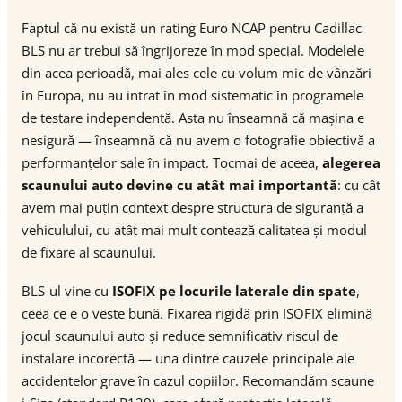
Faptul că nu există un rating Euro NCAP pentru Cadillac
BLS nu ar trebui să îngrijoreze în mod special. Modelele
din acea perioadă, mai ales cele cu volum mic de vânzări
în Europa, nu au intrat în mod sistematic în programele
de testare independentă. Asta nu înseamnă că mașina e
nesigură — înseamnă că nu avem o fotografie obiectivă a
performanțelor sale în impact. Tocmai de aceea,
alegerea
scaunului auto devine cu atât mai importantă
: cu cât
avem mai puțin context despre structura de siguranță a
vehiculului, cu atât mai mult contează calitatea și modul
de fixare al scaunului.
BLS-ul vine cu
ISOFIX pe locurile laterale din spate
,
ceea ce e o veste bună. Fixarea rigidă prin ISOFIX elimină
jocul scaunului auto și reduce semnificativ riscul de
instalare incorectă — una dintre cauzele principale ale
accidentelor grave în cazul copiilor. Recomandăm scaune