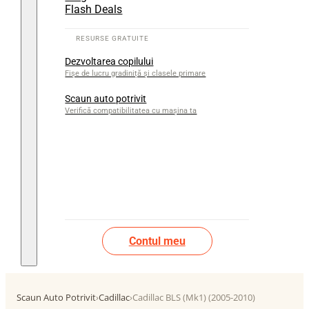
Flash Deals
Dezvoltarea copilului
Fișe de lucru gradiniță și clasele primare
Scaun auto potrivit
Verifică compatibilitatea cu mașina ta
Contul meu
Scaun Auto Potrivit
›
Cadillac
›
Cadillac BLS (Mk1) (2005-2010)