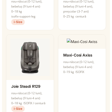
nou-născut (0-12 luni),
nou-născut (0-12 luni),
bebeluș (9 luni-4 ani)
bebeluș (9 luni-4 ani),
0–18 kg
preșcolar (3-7 ani)
isofix-support-leg
0–25 kg
centură
i-Size
Maxi-Cosi Axiss
nou-născut (0-12 luni),
bebeluș (9 luni-4 ani)
0–19 kg
ISOFIX
Joie Steadi R129
nou-născut (0-12 luni),
bebeluș (9 luni-4 ani)
0–18 kg
ISOFIX / centură
i-Size