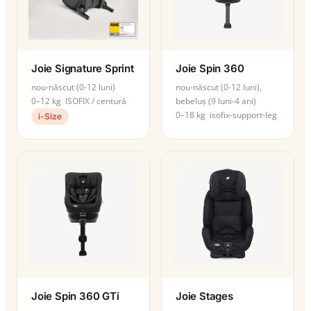
Joie Signature Sprint
Joie Spin 360
nou-născut (0-12 luni)
nou-născut (0-12 luni),
0–12 kg
ISOFIX / centură
bebeluș (9 luni-4 ani)
0–18 kg
isofix-support-leg
i-Size
Joie Spin 360 GTi
Joie Stages