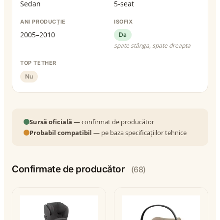
Sedan
5-seat
ANI PRODUCȚIE
ISOFIX
2005–2010
Da
spate stânga, spate dreapta
TOP TETHER
Nu
Sursă oficială
— confirmat de producător
Probabil compatibil
— pe baza specificațiilor tehnice
Confirmate de producător
(68)