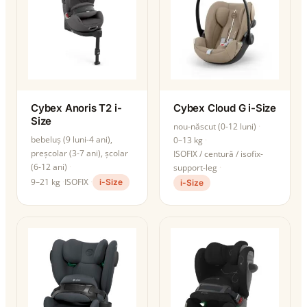
Cybex Anoris T2 i-
Cybex Cloud G i-Size
Size
nou-născut (0-12 luni)
bebeluș (9 luni-4 ani),
0–13 kg
preșcolar (3-7 ani), școlar
ISOFIX / centură / isofix-
(6-12 ani)
support-leg
9–21 kg
ISOFIX
i-Size
i-Size