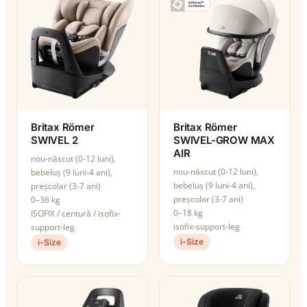
Britax Römer
Britax Römer
SWIVEL 2
SWIVEL-GROW MAX
AIR
nou-născut (0-12 luni),
nou-născut (0-12 luni),
bebeluș (9 luni-4 ani),
bebeluș (9 luni-4 ani),
preșcolar (3-7 ani)
preșcolar (3-7 ani)
0–36 kg
0–18 kg
ISOFIX / centură / isofix-
isofix-support-leg
support-leg
i-Size
i-Size