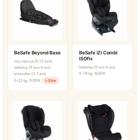
BeSafe Beyond Base
BeSafe iZi Combi
ISOfix
nou-născut (0-12 luni),
bebeluș (9 luni-4 ani)
bebeluș (9 luni-4 ani),
0–18 kg
ISOFIX
preșcolar (3-7 ani)
0–22 kg
ISOFIX
i-Size