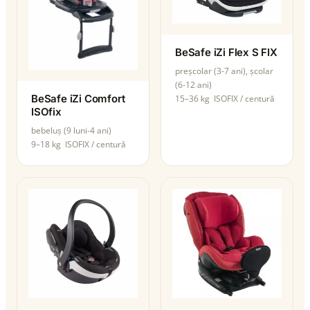
BeSafe iZi Flex S FIX
preșcolar (3-7 ani), școlar
(6-12 ani)
BeSafe iZi Comfort
15–36 kg
ISOFIX / centură
ISOfix
bebeluș (9 luni-4 ani)
9–18 kg
ISOFIX / centură