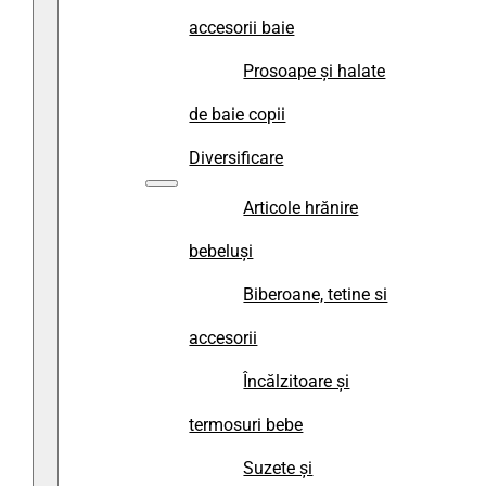
accesorii baie
Prosoape și halate
de baie copii
Diversificare
Articole hrănire
bebeluși
Biberoane, tetine si
accesorii
Încălzitoare și
termosuri bebe
Suzete și