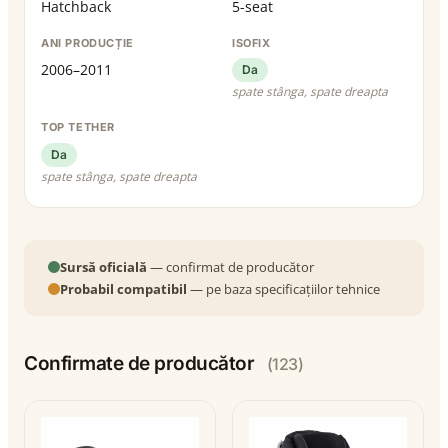
Hatchback
5-seat
ANI PRODUCȚIE
ISOFIX
2006–2011
Da
spate stânga, spate dreapta
TOP TETHER
Da
spate stânga, spate dreapta
Sursă oficială
— confirmat de producător
Probabil compatibil
— pe baza specificațiilor tehnice
Confirmate de producător
(123)