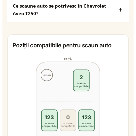
Ce scaune auto se potrivesc în Chevrolet
Aveo T250?
Poziții compatibile pentru scaun auto
FAȚĂ
Volan
2
scaune
compatibile
123
0
123
scaune
scaune
scaune
compatibile
compatibile
compatibile