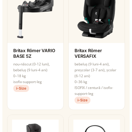
Britax Römer VARIO
Britax Römer
BASE 5Z
VERSAFIX
nou-născut (0-12 luni),
bebeluș (9 luni-4 ani),
bebeluș (9 luni-4 ani)
preșcolar (3-7 ani), școlar
0–18 kg
(6-12 ani)
isofix-support-leg
0–36 kg
ISOFIX / centură / isofix-
i-Size
support-leg
i-Size