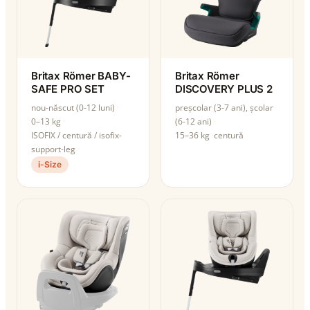
Britax Römer BABY-
Britax Römer
SAFE PRO SET
DISCOVERY PLUS 2
nou-născut (0-12 luni)
preșcolar (3-7 ani), școlar
0–13 kg
(6-12 ani)
ISOFIX / centură / isofix-
15–36 kg
centură
support-leg
i-Size