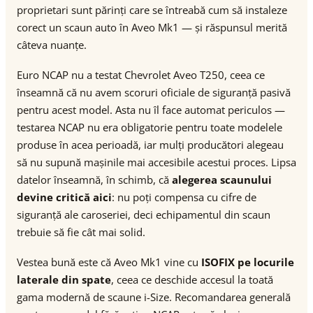
proprietari sunt părinți care se întreabă cum să instaleze
corect un scaun auto în Aveo Mk1 — și răspunsul merită
câteva nuanțe.
Euro NCAP nu a testat Chevrolet Aveo T250, ceea ce
înseamnă că nu avem scoruri oficiale de siguranță pasivă
pentru acest model. Asta nu îl face automat periculos —
testarea NCAP nu era obligatorie pentru toate modelele
produse în acea perioadă, iar mulți producători alegeau
să nu supună mașinile mai accesibile acestui proces. Lipsa
datelor înseamnă, în schimb, că
alegerea scaunului
devine critică aici
: nu poți compensa cu cifre de
siguranță ale caroseriei, deci echipamentul din scaun
trebuie să fie cât mai solid.
Vestea bună este că Aveo Mk1 vine cu
ISOFIX pe locurile
laterale din spate
, ceea ce deschide accesul la toată
gama modernă de scaune i-Size. Recomandarea generală