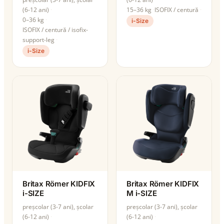
(6-12 ani)
15–36 kg
ISOFIX / centură
0–36 kg
i-Size
ISOFIX / centură / isofix-
support-leg
i-Size
Britax Römer KIDFIX
Britax Römer KIDFIX
i-SIZE
M i-SIZE
preșcolar (3-7 ani), școlar
preșcolar (3-7 ani), școlar
(6-12 ani)
(6-12 ani)