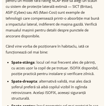
pentru un model fără rating NCAP este să alegi un scaun
cu sistem de protecție laterală extinsă — SICT (Britax),
ASIP (Cybex) sau AIS (Maxi-Cosi) sunt exemple de
tehnologii care compensează printr-o absorbție mai bună
a impactului lateral, indiferent de mașina gazdă. Verifică
manualul mașinii pentru detalii despre punctele de
ancorare disponibile.
Când vine vorba de poziționare în habitaclu, iată ce
funcționează cel mai bine:
Spate-stânga
: locul cel mai frecvent ales de părinți,
cu acces ușor la copil de pe trotuar. ISOFIX disponibil,
poziție practică pentru instalare și verificare zilnică.
Spate-dreapta
: alternativă validă, mai ales dacă
șoferul preferă să aibă copilul vizibil în oglinda
retrovizoare. Același ISOFIX, aceeași siguranță
structurală.
Spate-centru
: locul geometric cel mai protejat în caz