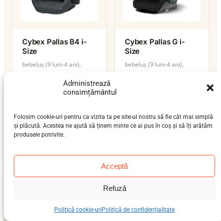
Cybex Pallas B4 i-
Cybex Pallas G i-
Size
Size
bebeluș (9 luni-4 ani),
bebeluș (9 luni-4 ani),
preșcolar (3-7 ani), școlar
preșcolar (3-7 ani), școlar
Administrează
(6-12 ani)
(6-12 ani)
consimțământul
9–36 kg
ISOFIX / centură
9–36 kg
ISOFIX / centură
i-Size
i-Size
Folosim cookie-uri pentru ca vizita ta pe site-ul nostru să fie cât mai simplă
și plăcută. Acestea ne ajută să ținem minte ce ai pus în coș și să îți arătăm
produsele potrivite.
Acceptă
Refuză
Politică cookie-uri
Politică de confidențialitate