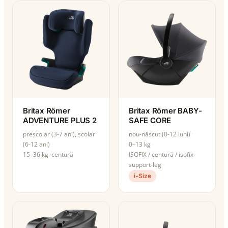
Britax Römer
Britax Römer BABY-
ADVENTURE PLUS 2
SAFE CORE
preșcolar (3-7 ani), școlar
nou-născut (0-12 luni)
(6-12 ani)
0–13 kg
15–36 kg
centură
ISOFIX / centură / isofix-
support-leg
i-Size