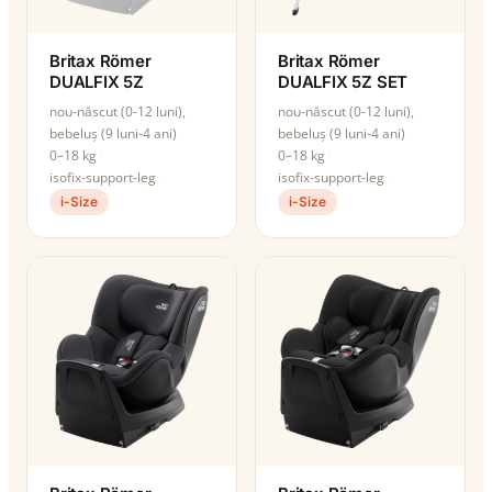
Britax Römer
Britax Römer
DUALFIX 5Z
DUALFIX 5Z SET
nou-născut (0-12 luni),
nou-născut (0-12 luni),
bebeluș (9 luni-4 ani)
bebeluș (9 luni-4 ani)
0–18 kg
0–18 kg
isofix-support-leg
isofix-support-leg
i-Size
i-Size