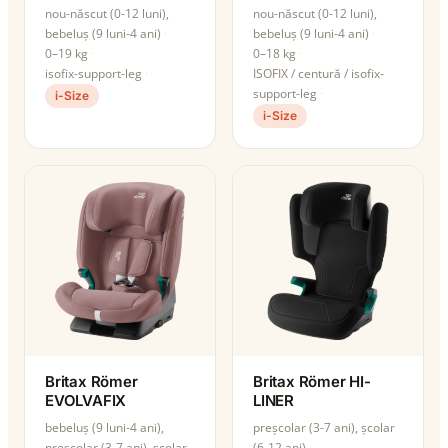
nou-născut (0-12 luni),
nou-născut (0-12 luni),
bebeluș (9 luni-4 ani)
bebeluș (9 luni-4 ani)
0–19 kg
0–18 kg
isofix-support-leg
ISOFIX / centură / isofix-
support-leg
i-Size
i-Size
Britax Römer
Britax Römer HI-
EVOLVAFIX
LINER
bebeluș (9 luni-4 ani),
preșcolar (3-7 ani), școlar
preșcolar (3-7 ani), școlar
(6-12 ani)