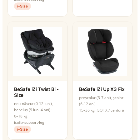
i-Size
BeSafe iZi Twist B i-
BeSafe iZi Up X3 Fix
Size
preșcolar (3-7 ani), școlar
nou-născut (0-12 luni),
(6-12 ani)
bebeluș (9 luni-4 ani)
15–36 kg
ISOFIX / centură
0–18 kg
isofix-support-leg
i-Size