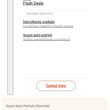
Flash Deals
Dezvoltarea copilului
Fișe de lucru gradiniță și clasele primare
Scaun auto potrivit
Verifică compatibilitatea cu mașina ta
Contul meu
Scaun Auto Potrivit
›
Chevrolet
›