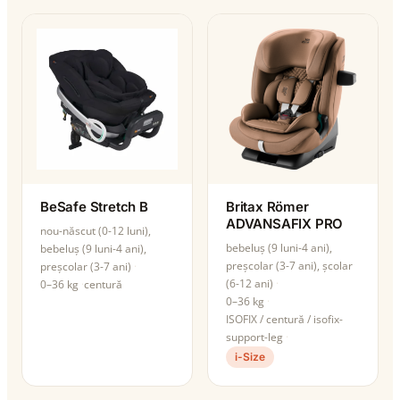
BeSafe Stretch B
Britax Römer
ADVANSAFIX PRO
nou-născut (0-12 luni),
bebeluș (9 luni-4 ani),
bebeluș (9 luni-4 ani),
preșcolar (3-7 ani), școlar
preșcolar (3-7 ani)
(6-12 ani)
0–36 kg
centură
0–36 kg
ISOFIX / centură / isofix-
support-leg
i-Size