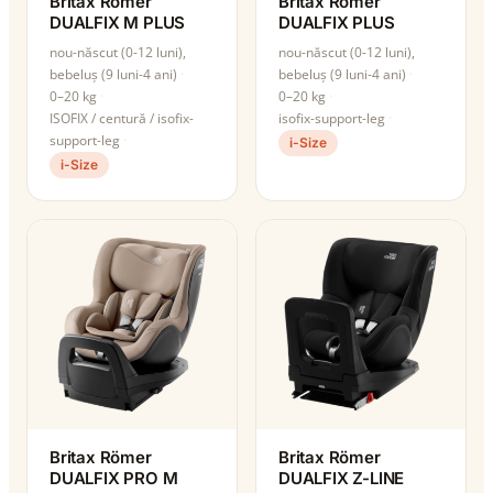
Britax Römer
Britax Römer
DUALFIX M PLUS
DUALFIX PLUS
nou-născut (0-12 luni),
nou-născut (0-12 luni),
bebeluș (9 luni-4 ani)
bebeluș (9 luni-4 ani)
0–20 kg
0–20 kg
ISOFIX / centură / isofix-
isofix-support-leg
support-leg
i-Size
i-Size
Britax Römer
Britax Römer
DUALFIX PRO M
DUALFIX Z-LINE