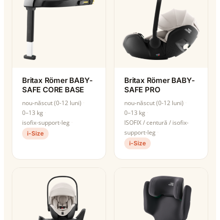
Britax Römer BABY-
Britax Römer BABY-
SAFE CORE BASE
SAFE PRO
nou-născut (0-12 luni)
nou-născut (0-12 luni)
0–13 kg
0–13 kg
isofix-support-leg
ISOFIX / centură / isofix-
support-leg
i-Size
i-Size