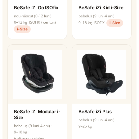
BeSafe iZi Go ISOfix
BeSafe iZi Kid i-Size
nou-născut (0-12 luni)
bebeluș (9 luni-4 ani)
0–12 kg
ISOFIX / centură
9–18 kg
ISOFIX
i-Size
i-Size
BeSafe iZi Modular i-
BeSafe iZi Plus
Size
bebeluș (9 luni-4 ani)
bebeluș (9 luni-4 ani)
9–25 kg
9–18 kg
isofix-support-leg