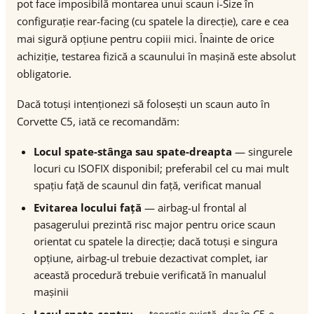
pot face imposibilă montarea unui scaun i-Size în
configurație rear-facing (cu spatele la direcție), care e cea
mai sigură opțiune pentru copiii mici. Înainte de orice
achiziție, testarea fizică a scaunului în mașină este absolut
obligatorie.
Dacă totuși intenționezi să folosești un scaun auto în
Corvette C5, iată ce recomandăm:
Locul spate-stânga sau spate-dreapta
— singurele
locuri cu ISOFIX disponibil; preferabil cel cu mai mult
spațiu față de scaunul din față, verificat manual
Evitarea locului față
— airbag-ul frontal al
pasagerului prezintă risc major pentru orice scaun
orientat cu spatele la direcție; dacă totuși e singura
opțiune, airbag-ul trebuie dezactivat complet, iar
această procedură trebuie verificată în manualul
mașinii