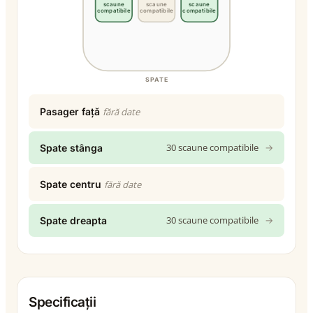
scaune
scaune
scaune
compatibile
compatibile
compatibile
SPATE
Pasager față
fără date
30 scaune compatibile
→
Spate stânga
Spate centru
fără date
30 scaune compatibile
→
Spate dreapta
Specificații