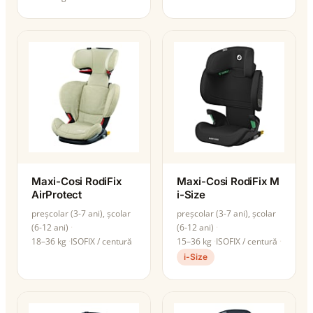
Maxi-Cosi RodiFix
Maxi-Cosi RodiFix M
AirProtect
i-Size
preșcolar (3-7 ani), școlar
preșcolar (3-7 ani), școlar
(6-12 ani)
(6-12 ani)
18–36 kg
ISOFIX / centură
15–36 kg
ISOFIX / centură
i-Size