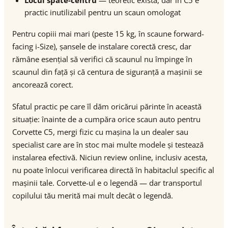
Locul spate-centru
— teoretic există, dar în C5 e
practic inutilizabil pentru un scaun omologat
Pentru copiii mai mari (peste 15 kg, în scaune forward-
facing i-Size), șansele de instalare corectă cresc, dar
rămâne esențial să verifici că scaunul nu împinge în
scaunul din față și că centura de siguranță a mașinii se
ancorează corect.
Sfatul practic pe care îl dăm oricărui părinte în această
situație: înainte de a cumpăra orice scaun auto pentru
Corvette C5, mergi fizic cu mașina la un dealer sau
specialist care are în stoc mai multe modele și testează
instalarea efectivă. Niciun review online, inclusiv acesta,
nu poate înlocui verificarea directă în habitaclul specific al
mașinii tale. Corvette-ul e o legendă — dar transportul
copilului tău merită mai mult decât o legendă.