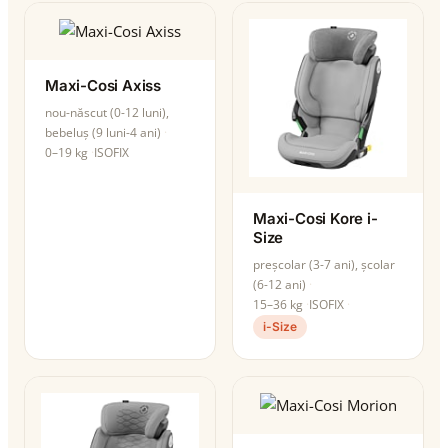
Maxi-Cosi Axiss
nou-născut (0-12 luni),
bebeluș (9 luni-4 ani)
0–19 kg
ISOFIX
Maxi-Cosi Kore i-
Size
preșcolar (3-7 ani), școlar
(6-12 ani)
15–36 kg
ISOFIX
i-Size