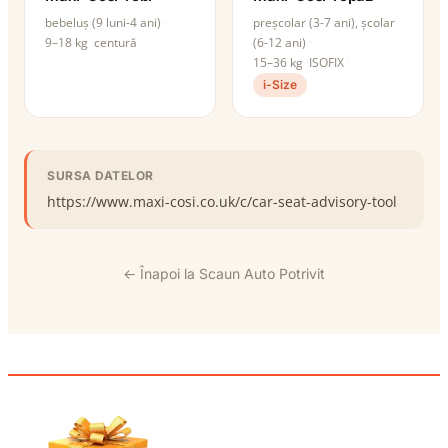
bebeluș (9 luni-4 ani)
preșcolar (3-7 ani), școlar
9–18 kg
centură
(6-12 ani)
15–36 kg
ISOFIX
i-Size
SURSA DATELOR
https://www.maxi-cosi.co.uk/c/car-seat-advisory-tool
← Înapoi la Scaun Auto Potrivit