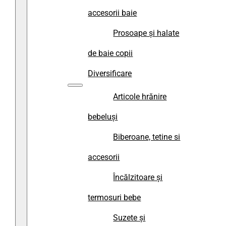
accesorii baie
Prosoape și halate
de baie copii
Diversificare
Articole hrănire
bebeluși
Biberoane, tetine si
accesorii
Încălzitoare și
termosuri bebe
Suzete și