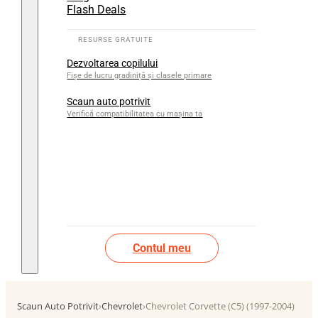
Flash Deals
Dezvoltarea copilului
Fișe de lucru gradiniță și clasele primare
Scaun auto potrivit
Verifică compatibilitatea cu mașina ta
Contul meu
Scaun Auto Potrivit
›
Chevrolet
›
Chevrolet Corvette (C5) (1997-2004)