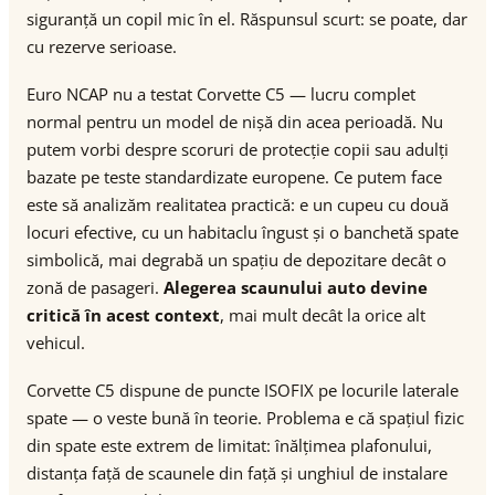
siguranță un copil mic în el. Răspunsul scurt: se poate, dar
cu rezerve serioase.
Euro NCAP nu a testat Corvette C5 — lucru complet
normal pentru un model de nișă din acea perioadă. Nu
putem vorbi despre scoruri de protecție copii sau adulți
bazate pe teste standardizate europene. Ce putem face
este să analizăm realitatea practică: e un cupeu cu două
locuri efective, cu un habitaclu îngust și o banchetă spate
simbolică, mai degrabă un spațiu de depozitare decât o
zonă de pasageri.
Alegerea scaunului auto devine
critică în acest context
, mai mult decât la orice alt
vehicul.
Corvette C5 dispune de puncte ISOFIX pe locurile laterale
spate — o veste bună în teorie. Problema e că spațiul fizic
din spate este extrem de limitat: înălțimea plafonului,
distanța față de scaunele din față și unghiul de instalare