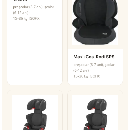
preșcolar (3-7 ani), școlar
(6-12 ani)
15–36 kg
ISOFIX
Maxi-Cosi Rodi SPS
preșcolar (3-7 ani), școlar
(6-12 ani)
15–36 kg
ISOFIX