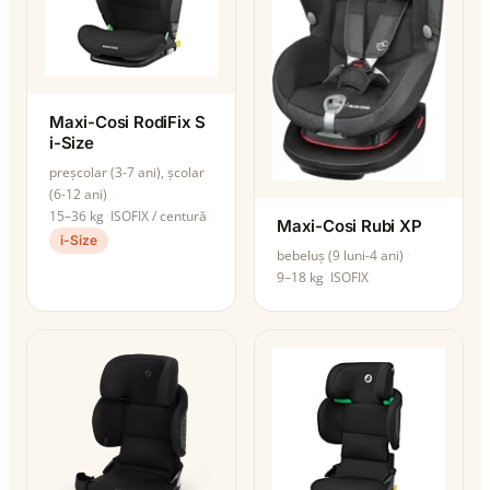
Maxi-Cosi RodiFix S
i-Size
preșcolar (3-7 ani), școlar
(6-12 ani)
15–36 kg
ISOFIX / centură
Maxi-Cosi Rubi XP
i-Size
bebeluș (9 luni-4 ani)
9–18 kg
ISOFIX