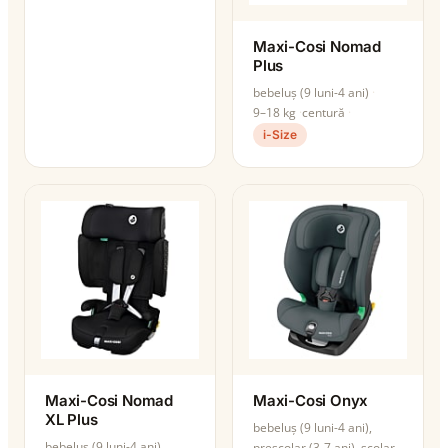
Maxi-Cosi Nomad
Plus
bebeluș (9 luni-4 ani)
9–18 kg
centură
i-Size
Maxi-Cosi Nomad
Maxi-Cosi Onyx
XL Plus
bebeluș (9 luni-4 ani),
bebeluș (9 luni-4 ani),
preșcolar (3-7 ani), școlar