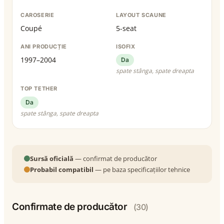
CAROSERIE
LAYOUT SCAUNE
Coupé
5-seat
ANI PRODUCȚIE
ISOFIX
1997–2004
Da
spate stânga, spate dreapta
TOP TETHER
Da
spate stânga, spate dreapta
Sursă oficială
— confirmat de producător
Probabil compatibil
— pe baza specificațiilor tehnice
Confirmate de producător
(30)