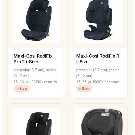
Maxi-Cosi RodiFix
Maxi-Cosi RodiFix R
Pro 2 i-Size
i-Size
preșcolar (3-7 ani), școlar
preșcolar (3-7 ani), școlar
(6-12 ani)
(6-12 ani)
15–36 kg
ISOFIX / centură
15–36 kg
ISOFIX / centură
i-Size
i-Size