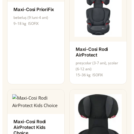
Maxi-Cosi PrioriFix
bebeluș (9 luni-4 ani)
9–18 kg
ISOFIX
Maxi-Cosi Rodi
AirProtect
preșcolar (3-7 ani), școlar
(6-12 ani)
15–36 kg
ISOFIX
Maxi-Cosi Rodi
AirProtect Kids
Choice