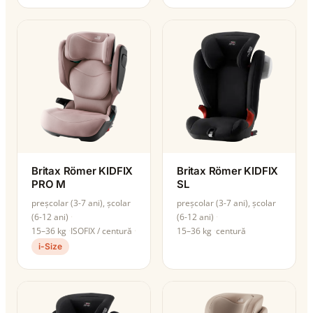
Britax Römer KIDFIX
Britax Römer KIDFIX
PRO M
SL
preșcolar (3-7 ani), școlar
preșcolar (3-7 ani), școlar
(6-12 ani)
(6-12 ani)
15–36 kg
ISOFIX / centură
15–36 kg
centură
i-Size