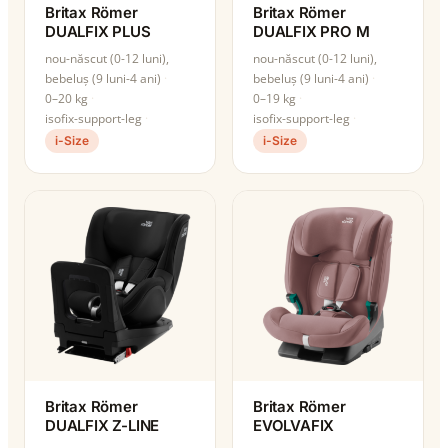
Britax Römer
Britax Römer
DUALFIX PLUS
DUALFIX PRO M
nou-născut (0-12 luni),
nou-născut (0-12 luni),
bebeluș (9 luni-4 ani)
bebeluș (9 luni-4 ani)
0–20 kg
0–19 kg
isofix-support-leg
isofix-support-leg
i-Size
i-Size
Britax Römer
Britax Römer
DUALFIX Z-LINE
EVOLVAFIX