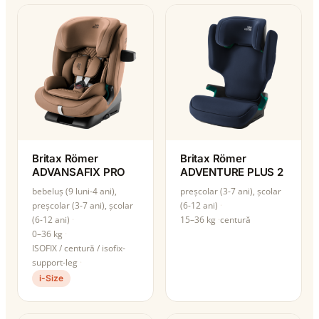
Britax Römer
Britax Römer
ADVANSAFIX PRO
ADVENTURE PLUS 2
bebeluș (9 luni-4 ani),
preșcolar (3-7 ani), școlar
preșcolar (3-7 ani), școlar
(6-12 ani)
(6-12 ani)
15–36 kg
centură
0–36 kg
ISOFIX / centură / isofix-
support-leg
i-Size