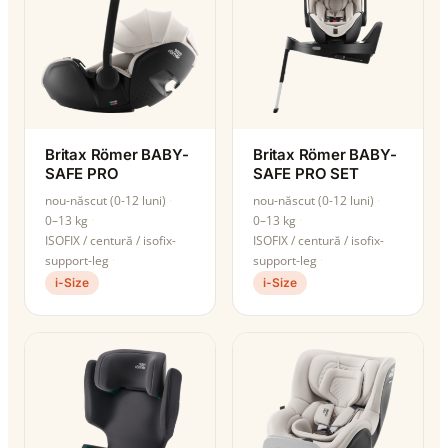
Britax Römer BABY-
Britax Römer BABY-
SAFE PRO
SAFE PRO SET
nou-născut (0-12 luni)
nou-născut (0-12 luni)
0–13 kg
0–13 kg
ISOFIX / centură / isofix-
ISOFIX / centură / isofix-
support-leg
support-leg
i-Size
i-Size