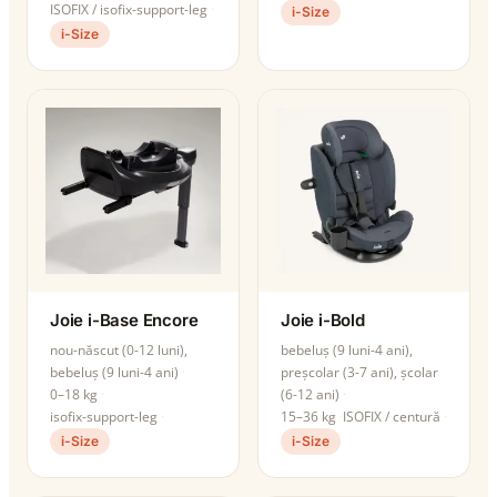
ISOFIX / isofix-support-leg
i-Size
i-Size
Joie i-Base Encore
Joie i-Bold
nou-născut (0-12 luni),
bebeluș (9 luni-4 ani),
bebeluș (9 luni-4 ani)
preșcolar (3-7 ani), școlar
0–18 kg
(6-12 ani)
isofix-support-leg
15–36 kg
ISOFIX / centură
i-Size
i-Size