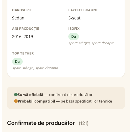
CAROSERIE
LAYOUT SCAUNE
Sedan
5-seat
ANI PRODUCȚIE
ISOFIX
2016–2019
Da
spate stânga, spate dreapta
TOP TETHER
Da
spate stânga, spate dreapta
Sursă oficială
— confirmat de producător
Probabil compatibil
— pe baza specificațiilor tehnice
Confirmate de producător
(121)