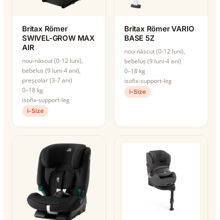
Britax Römer
Britax Römer VARIO
SWIVEL-GROW MAX
BASE 5Z
AIR
nou-născut (0-12 luni),
nou-născut (0-12 luni),
bebeluș (9 luni-4 ani)
bebeluș (9 luni-4 ani),
0–18 kg
preșcolar (3-7 ani)
isofix-support-leg
0–18 kg
i-Size
isofix-support-leg
i-Size