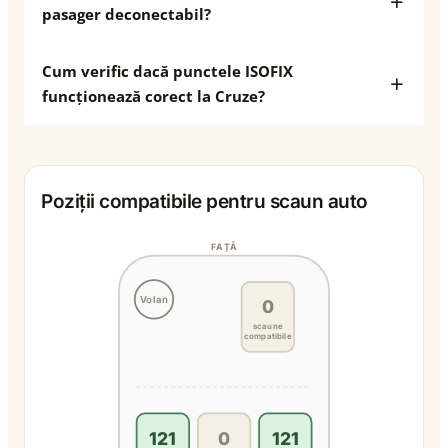
pasager deconectabil?
Cum verific dacă punctele ISOFIX
funcționează corect la Cruze?
Poziții compatibile pentru scaun auto
FAȚĂ
Volan
0
scaune
compatibile
121
0
121