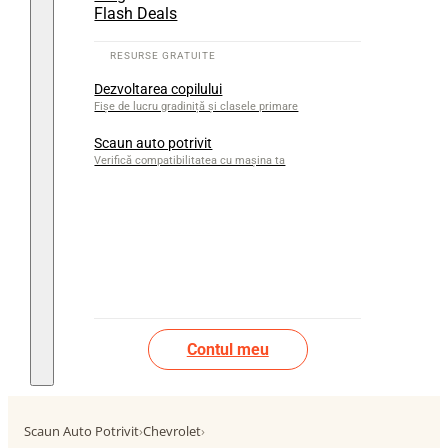
Flash Deals
Dezvoltarea copilului
Fișe de lucru gradiniță și clasele primare
Scaun auto potrivit
Verifică compatibilitatea cu mașina ta
Contul meu
Scaun Auto Potrivit
›
Chevrolet
›