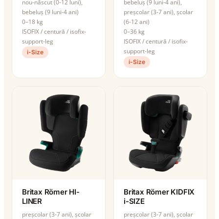
nou-născut (0-12 luni),
bebeluș (9 luni-4 ani),
bebeluș (9 luni-4 ani)
preșcolar (3-7 ani), școlar
0–18 kg
(6-12 ani)
ISOFIX / centură / isofix-
0–36 kg
support-leg
ISOFIX / centură / isofix-
support-leg
i-Size
i-Size
Britax Römer HI-
Britax Römer KIDFIX
LINER
i-SIZE
preșcolar (3-7 ani), școlar
preșcolar (3-7 ani), școlar