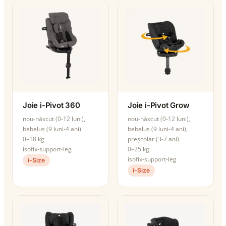
Joie i-Pivot 360
Joie i-Pivot Grow
nou-născut (0-12 luni),
nou-născut (0-12 luni),
bebeluș (9 luni-4 ani)
bebeluș (9 luni-4 ani),
0–18 kg
preșcolar (3-7 ani)
isofix-support-leg
0–25 kg
isofix-support-leg
i-Size
i-Size