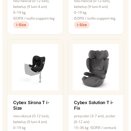
nou-născut (0-12 luni),
nou-născut (0-12 luni),
bebeluș (9 luni-4 ani)
bebeluș (9 luni-4 ani)
0–19 kg
0–19 kg
ISOFIX / isofix-support-leg
ISOFIX / isofix-support-leg
i-Size
i-Size
Cybex Sirona T i-
Cybex Solution T i-
Size
Fix
nou-născut (0-12 luni),
preșcolar (3-7 ani), școlar
bebeluș (9 luni-4 ani)
(6-12 ani)
0–19 kg
15–36 kg
ISOFIX / centură