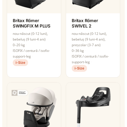
Britax Römer
Britax Römer
SWINGFIX M PLUS
SWIVEL 2
nou-născut (0-12 luni),
nou-născut (0-12 luni),
bebeluș (9 luni-4 ani)
bebeluș (9 luni-4 ani),
0–20 kg
preșcolar (3-7 ani)
ISOFIX / centură / isofix-
0–36 kg
support-leg
ISOFIX / centură / isofix-
support-leg
i-Size
i-Size