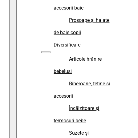
accesorii baie
Prosoape și halate
de baie copii
Diversificare
Articole hrănire
bebeluși
Biberoane, tetine si
accesorii
Încălzitoare și
termosuri bebe
Suzete și