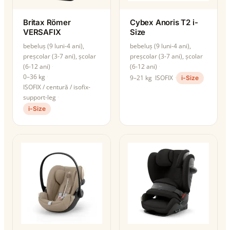
Britax Römer
Cybex Anoris T2 i-
VERSAFIX
Size
bebeluș (9 luni-4 ani),
bebeluș (9 luni-4 ani),
preșcolar (3-7 ani), școlar
preșcolar (3-7 ani), școlar
(6-12 ani)
(6-12 ani)
0–36 kg
9–21 kg
ISOFIX
i-Size
ISOFIX / centură / isofix-
support-leg
i-Size