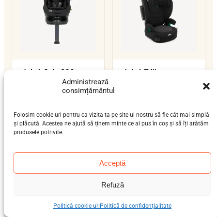
Joie i-Spin 360
Joie i-Trillo
Administrează
nou-născut (0-12 luni),
preșcolar (3-7 ani), școlar
consimțământul
bebeluș (9 luni-4 ani)
(6-12 ani)
0–18 kg
15–36 kg
ISOFIX / centură
isofix-support-leg
i-Size
Folosim cookie-uri pentru ca vizita ta pe site-ul nostru să fie cât mai simplă
și plăcută. Acestea ne ajută să ținem minte ce ai pus în coș și să îți arătăm
i-Size
produsele potrivite.
Acceptă
Refuză
Politică cookie-uri
Politică de confidențialitate