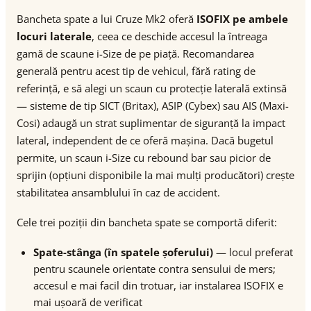
Bancheta spate a lui Cruze Mk2 oferă
ISOFIX pe ambele
locuri laterale
, ceea ce deschide accesul la întreaga
gamă de scaune i-Size de pe piață. Recomandarea
generală pentru acest tip de vehicul, fără rating de
referință, e să alegi un scaun cu protecție laterală extinsă
— sisteme de tip SICT (Britax), ASIP (Cybex) sau AIS (Maxi-
Cosi) adaugă un strat suplimentar de siguranță la impact
lateral, independent de ce oferă mașina. Dacă bugetul
permite, un scaun i-Size cu rebound bar sau picior de
sprijin (opțiuni disponibile la mai mulți producători) crește
stabilitatea ansamblului în caz de accident.
Cele trei poziții din bancheta spate se comportă diferit:
Spate-stânga (în spatele șoferului)
— locul preferat
pentru scaunele orientate contra sensului de mers;
accesul e mai facil din trotuar, iar instalarea ISOFIX e
mai ușoară de verificat