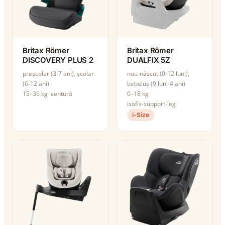
Britax Römer
Britax Römer
DISCOVERY PLUS 2
DUALFIX 5Z
preșcolar (3-7 ani), școlar
nou-născut (0-12 luni),
(6-12 ani)
bebeluș (9 luni-4 ani)
15–36 kg
centură
0–18 kg
isofix-support-leg
i-Size