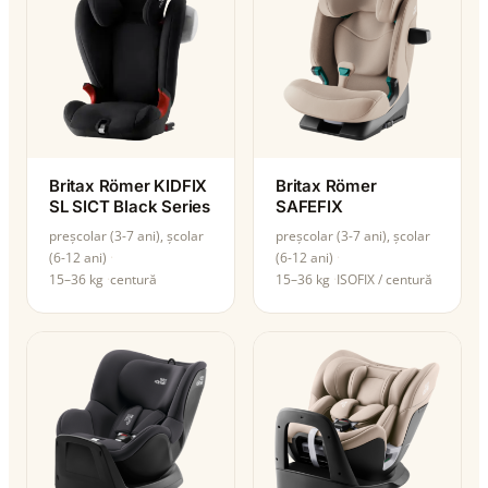
Britax Römer KIDFIX
Britax Römer
SL SICT Black Series
SAFEFIX
preșcolar (3-7 ani), școlar
preșcolar (3-7 ani), școlar
(6-12 ani)
(6-12 ani)
15–36 kg
centură
15–36 kg
ISOFIX / centură