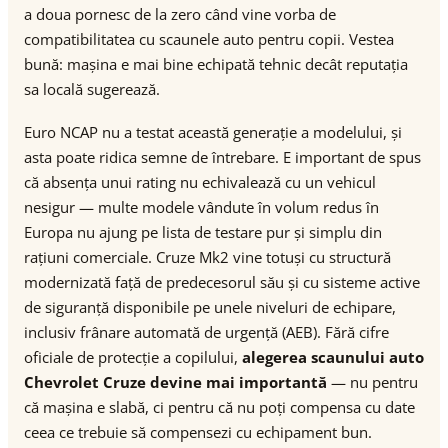
a doua pornesc de la zero când vine vorba de
compatibilitatea cu scaunele auto pentru copii. Vestea
bună: mașina e mai bine echipată tehnic decât reputația
sa locală sugerează.
Euro NCAP nu a testat această generație a modelului, și
asta poate ridica semne de întrebare. E important de spus
că absența unui rating nu echivalează cu un vehicul
nesigur — multe modele vândute în volum redus în
Europa nu ajung pe lista de testare pur și simplu din
rațiuni comerciale. Cruze Mk2 vine totuși cu structură
modernizată față de predecesorul său și cu sisteme active
de siguranță disponibile pe unele niveluri de echipare,
inclusiv frânare automată de urgență (AEB). Fără cifre
oficiale de protecție a copilului,
alegerea scaunului auto
Chevrolet Cruze devine mai importantă
— nu pentru
că mașina e slabă, ci pentru că nu poți compensa cu date
ceea ce trebuie să compensezi cu echipament bun.