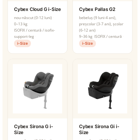
Cybex Cloud G i-Size
Cybex Pallas G2
nou-născut (0-12 luni)
bebeluș (9 luni-4 ani),
0–13 kg
preșcolar (3-7 ani), școlar
ISOFIX / centură / isofix-
(6-12 ani)
support-leg
9–36 kg
ISOFIX / centură
i-Size
i-Size
Cybex Sirona G i-
Cybex Sirona Gi i-
Size
Size