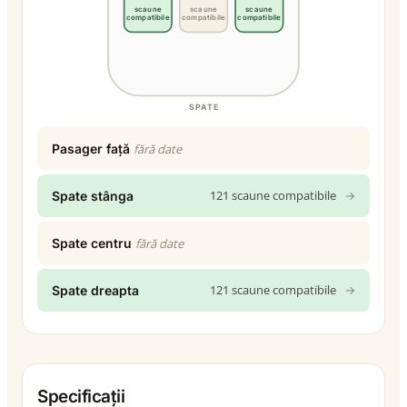
scaune
scaune
scaune
compatibile
compatibile
compatibile
SPATE
Pasager față
fără date
121 scaune compatibile
→
Spate stânga
Spate centru
fără date
121 scaune compatibile
→
Spate dreapta
Specificații