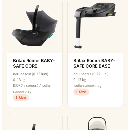
Britax Römer BABY-
Britax Römer BABY-
SAFE CORE
SAFE CORE BASE
nou-născut (0-12 luni)
nou-născut (0-12 luni)
0–13 kg
0–13 kg
ISOFIX / centură / isofix-
isofix-support-leg
support-leg
i-Size
i-Size