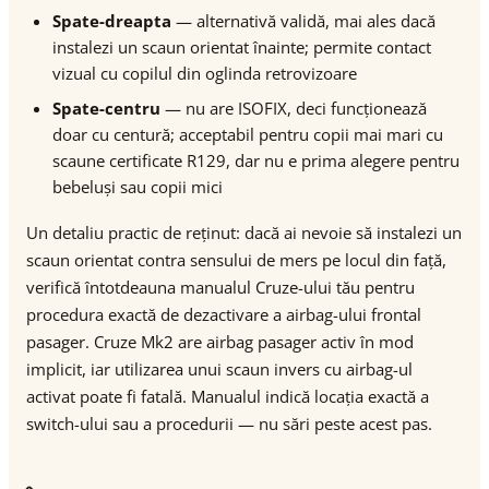
Spate-dreapta
— alternativă validă, mai ales dacă
instalezi un scaun orientat înainte; permite contact
vizual cu copilul din oglinda retrovizoare
Spate-centru
— nu are ISOFIX, deci funcționează
doar cu centură; acceptabil pentru copii mai mari cu
scaune certificate R129, dar nu e prima alegere pentru
bebeluși sau copii mici
Un detaliu practic de reținut: dacă ai nevoie să instalezi un
scaun orientat contra sensului de mers pe locul din față,
verifică întotdeauna manualul Cruze-ului tău pentru
procedura exactă de dezactivare a airbag-ului frontal
pasager. Cruze Mk2 are airbag pasager activ în mod
implicit, iar utilizarea unui scaun invers cu airbag-ul
activat poate fi fatală. Manualul indică locația exactă a
switch-ului sau a procedurii — nu sări peste acest pas.