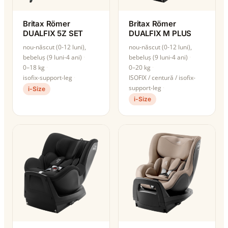
Britax Römer
Britax Römer
DUALFIX 5Z SET
DUALFIX M PLUS
nou-născut (0-12 luni),
nou-născut (0-12 luni),
bebeluș (9 luni-4 ani)
bebeluș (9 luni-4 ani)
0–18 kg
0–20 kg
isofix-support-leg
ISOFIX / centură / isofix-
support-leg
i-Size
i-Size