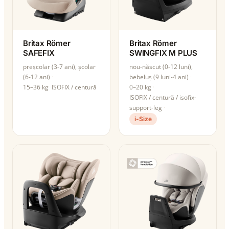
Britax Römer
Britax Römer
SAFEFIX
SWINGFIX M PLUS
preșcolar (3-7 ani), școlar
nou-născut (0-12 luni),
(6-12 ani)
bebeluș (9 luni-4 ani)
15–36 kg
ISOFIX / centură
0–20 kg
ISOFIX / centură / isofix-
support-leg
i-Size