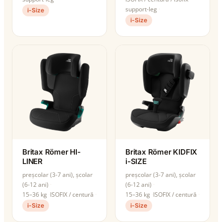
support-leg
i-Size
i-Size
Britax Römer HI-
Britax Römer KIDFIX
LINER
i-SIZE
preșcolar (3-7 ani), școlar
preșcolar (3-7 ani), școlar
(6-12 ani)
(6-12 ani)
15–36 kg
ISOFIX / centură
15–36 kg
ISOFIX / centură
i-Size
i-Size