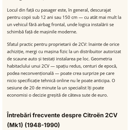
Locul din față cu pasager este, în general, descurajat
pentru copii sub 12 ani sau 150 cm — cu atât mai mult la
un vehicul fără airbag frontal, unde logica instalării se
schimbă față de mașinile moderne.
Sfatul practic pentru proprietarii de 2CV: înainte de orice
achiziție, mergi cu mașina fizic la un distribuitor autorizat
de scaune auto și testați instalarea pe loc. Geometria
habitaclului unui 2CV — spațiu redus, centuri de epocă,
podea neconvențională — poate crea surprize pe care
nicio specificație tehnică online nu le poate anticipa. O
sesiune de 20 de minute la un specialist îți poate
economisi o decizie greșită de câteva sute de euro.
Întrebări frecvente despre Citroën 2CV
(Mk1) (1948-1990)