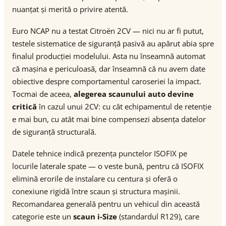
nuanțat și merită o privire atentă.
Euro NCAP nu a testat Citroën 2CV — nici nu ar fi putut,
testele sistematice de siguranță pasivă au apărut abia spre
finalul producției modelului. Asta nu înseamnă automat
că mașina e periculoasă, dar înseamnă că nu avem date
obiective despre comportamentul caroseriei la impact.
Tocmai de aceea,
alegerea scaunului auto devine
critică
în cazul unui 2CV: cu cât echipamentul de retenție
e mai bun, cu atât mai bine compensezi absența datelor
de siguranță structurală.
Datele tehnice indică prezența punctelor ISOFIX pe
locurile laterale spate — o veste bună, pentru că ISOFIX
elimină erorile de instalare cu centura și oferă o
conexiune rigidă între scaun și structura mașinii.
Recomandarea generală pentru un vehicul din această
categorie este un
scaun i-Size
(standardul R129), care