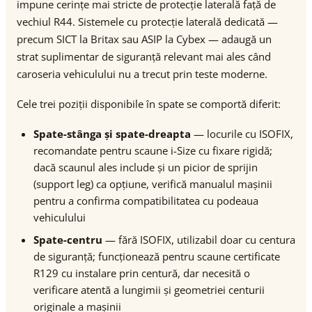
impune cerințe mai stricte de protecție laterală față de
vechiul R44. Sistemele cu protecție laterală dedicată —
precum SICT la Britax sau ASIP la Cybex — adaugă un
strat suplimentar de siguranță relevant mai ales când
caroseria vehiculului nu a trecut prin teste moderne.
Cele trei poziții disponibile în spate se comportă diferit:
Spate-stânga și spate-dreapta
— locurile cu ISOFIX,
recomandate pentru scaune i-Size cu fixare rigidă;
dacă scaunul ales include și un picior de sprijin
(support leg) ca opțiune, verifică manualul mașinii
pentru a confirma compatibilitatea cu podeaua
vehiculului
Spate-centru
— fără ISOFIX, utilizabil doar cu centura
de siguranță; funcționează pentru scaune certificate
R129 cu instalare prin centură, dar necesită o
verificare atentă a lungimii și geometriei centurii
originale a mașinii