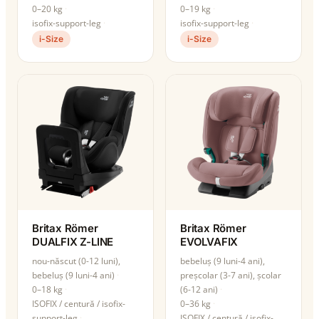
0–20 kg
0–19 kg
isofix-support-leg
isofix-support-leg
i-Size
i-Size
Britax Römer
Britax Römer
DUALFIX Z-LINE
EVOLVAFIX
nou-născut (0-12 luni),
bebeluș (9 luni-4 ani),
bebeluș (9 luni-4 ani)
preșcolar (3-7 ani), școlar
0–18 kg
(6-12 ani)
ISOFIX / centură / isofix-
0–36 kg
support-leg
ISOFIX / centură / isofix-