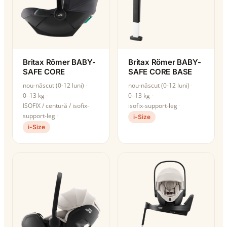
Britax Römer BABY-
Britax Römer BABY-
SAFE CORE
SAFE CORE BASE
nou-născut (0-12 luni)
nou-născut (0-12 luni)
0–13 kg
0–13 kg
ISOFIX / centură / isofix-
isofix-support-leg
support-leg
i-Size
i-Size