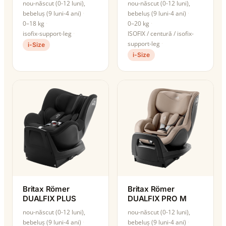
nou-născut (0-12 luni),
nou-născut (0-12 luni),
bebeluș (9 luni-4 ani)
bebeluș (9 luni-4 ani)
0–18 kg
0–20 kg
isofix-support-leg
ISOFIX / centură / isofix-
support-leg
i-Size
i-Size
Britax Römer
Britax Römer
DUALFIX PLUS
DUALFIX PRO M
nou-născut (0-12 luni),
nou-născut (0-12 luni),
bebeluș (9 luni-4 ani)
bebeluș (9 luni-4 ani)