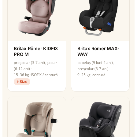
Britax Römer KIDFIX
Britax Römer MAX-
PRO M
WAY
preșcolar (3-7 ani), școlar
bebeluș (9 luni-4 ani),
(6-12 ani)
preșcolar (3-7 ani)
15–36 kg
ISOFIX / centură
9–25 kg
centură
i-Size