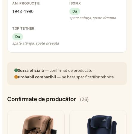
ANI PRODUCȚIE
ISOFIX
1948–1990
Da
spate stânga, spate dreapta
TOP TETHER
Da
spate stânga, spate dreapta
Sursă oficială
— confirmat de producător
Probabil compatibil
— pe baza specificațiilor tehnice
Confirmate de producător
(26)