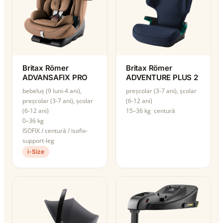
Britax Römer
Britax Römer
ADVANSAFIX PRO
ADVENTURE PLUS 2
bebeluș (9 luni-4 ani),
preșcolar (3-7 ani), școlar
preșcolar (3-7 ani), școlar
(6-12 ani)
(6-12 ani)
15–36 kg
centură
0–36 kg
ISOFIX / centură / isofix-
support-leg
i-Size