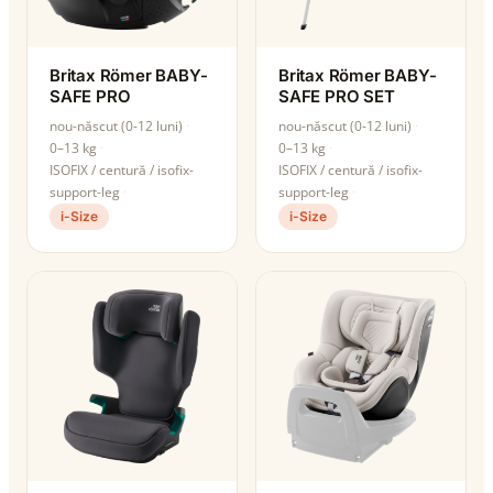
Britax Römer BABY-
Britax Römer BABY-
SAFE PRO
SAFE PRO SET
nou-născut (0-12 luni)
nou-născut (0-12 luni)
0–13 kg
0–13 kg
ISOFIX / centură / isofix-
ISOFIX / centură / isofix-
support-leg
support-leg
i-Size
i-Size