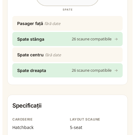
SPATE
Pasager față
fără date
26 scaune compatibile
→
Spate stânga
Spate centru
fără date
26 scaune compatibile
→
Spate dreapta
Specificații
CAROSERIE
LAYOUT SCAUNE
Hatchback
5-seat