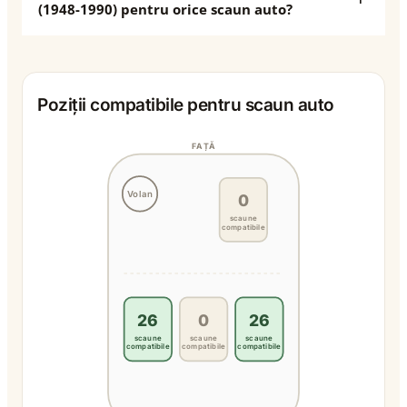
(1948-1990) pentru orice scaun auto?
Poziții compatibile pentru scaun auto
FAȚĂ
Volan
0
scaune
compatibile
26
0
26
scaune
scaune
scaune
compatibile
compatibile
compatibile