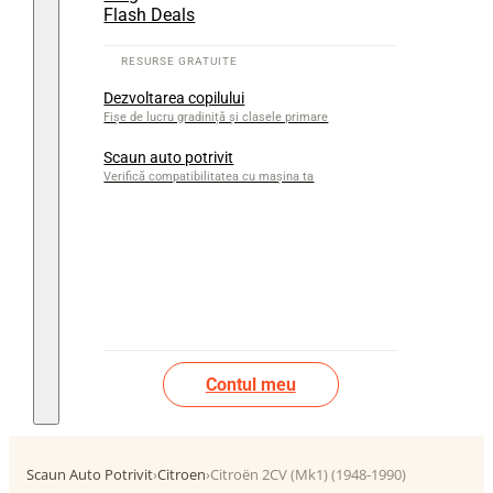
Flash Deals
Dezvoltarea copilului
Fișe de lucru gradiniță și clasele primare
Scaun auto potrivit
Verifică compatibilitatea cu mașina ta
Contul meu
Scaun Auto Potrivit
›
Citroen
›
Citroën 2CV (Mk1) (1948-1990)