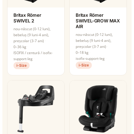
Britax Römer
Britax Römer
SWIVEL 2
SWIVEL-GROW MAX
AIR
nou-născut (0-12 luni),
nou-născut (0-12 luni),
bebeluș (9 luni-4 ani),
bebeluș (9 luni-4 ani),
preșcolar (3-7 ani)
preșcolar (3-7 ani)
0–36 kg
0–18 kg
ISOFIX / centură / isofix-
isofix-support-leg
support-leg
i-Size
i-Size