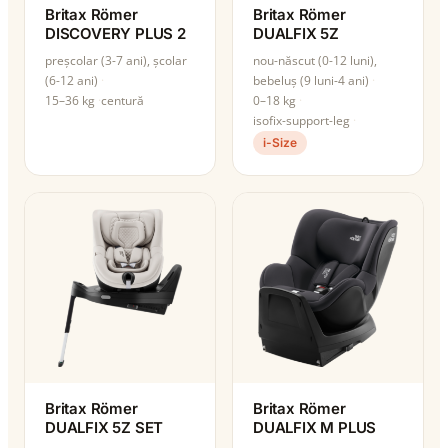
Britax Römer
Britax Römer
DISCOVERY PLUS 2
DUALFIX 5Z
preșcolar (3-7 ani), școlar
nou-născut (0-12 luni),
(6-12 ani)
bebeluș (9 luni-4 ani)
15–36 kg
centură
0–18 kg
isofix-support-leg
i-Size
Britax Römer
Britax Römer
DUALFIX 5Z SET
DUALFIX M PLUS