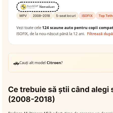
Neevaluat
MPV
2008–2018
5-seat locuri
ISOFIX
Top Teth
Vezi toate cele
124 scaune auto pentru copii compat
ISOFIX, de la nou-născut până la 12 ani.
Filtrează după
🚗
Cauți alt model
Citroen
?
Ce trebuie să știi când aleg
(2008-2018)