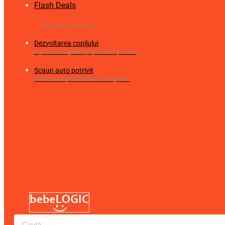
Flash Deals
Dezvoltarea copilului
Fișe de lucru gradiniță și clasele primare
Scaun auto potrivit
Verifică compatibilitatea cu mașina ta
Products