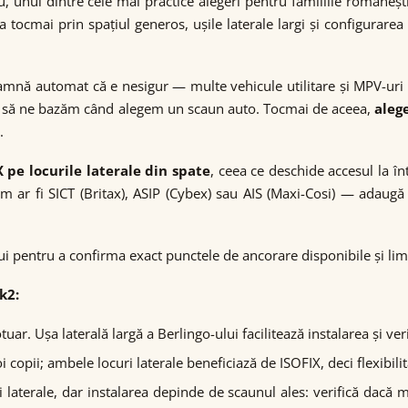
 unul dintre cele mai practice alegeri pentru familiile româneșt
cmai prin spațiul generos, ușile laterale largi și configurarea fle
amnă automat că e nesigur — multe vehicule utilitare și MPV-uri 
are să ne bazăm când alegem un scaun auto. Tocmai de aceea,
aleg
.
X pe locurile laterale din spate
, ceea ce deschide accesul la î
um ar fi SICT (Britax), ASIP (Cybex) sau AIS (Maxi-Cosi) — adaugă
i pentru a confirma exact punctele de ancorare disponibile și limi
k2:
uar. Ușa laterală largă a Berlingo-ului facilitează instalarea și ver
 copii; ambele locuri laterale beneficiază de ISOFIX, deci flexibil
ni laterale, dar instalarea depinde de scaunul ales: verifică dacă