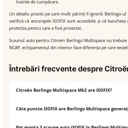
înainte de cumpărare.
Un detaliu practic pe care mulți părinți îl ignoră: Berlingo-ul
verifică că ancorajele ISOFIX sunt accesibile și că bancheta
protecția pentru care a fost proiectat.
Scaunul auto pentru Citroën Berlingo Multispace nu trebuie să
NCAP, echipamentul din interior face diferența pe care teste
Întrebări frecvente despre Citro
Citroën Berlingo Multispace Mk2 are ISOFIX?
Câte puncte ISOFIX are Berlingo Multispace generaț
Pot monta 3 scaune auto ISOFIX în Berlingo Multis