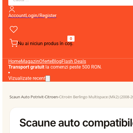
search
Account
Login/Register
0
Nu ai niciun produs în coș.
Home
Magazin
Oferte
Blog
Flash Deals
Transport gratuit
la comenzi peste 500 RON.
Vizualizate recent
Scaun Auto Potrivit
›
Citroen
›
Citroën Berlingo Multispace (Mk2) (2008-2
Scaune auto compatibil