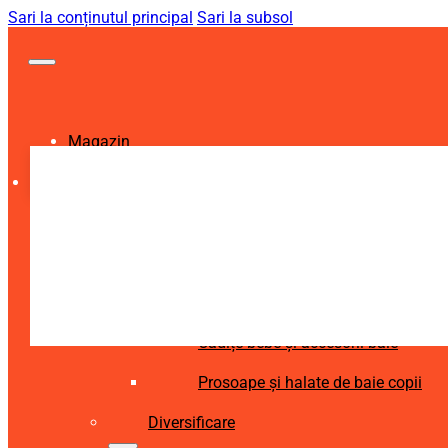
Sari la conținutul principal
Sari la subsol
Magazin
Igienă și Sănătate
Accesorii îngrijire copii
Articole igienă dentară copii
Aspiratoare nazale și accesorii
Cădițe bebe și accesorii baie
Prosoape și halate de baie copii
Diversificare