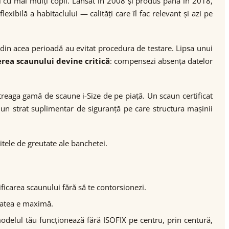
i cu mai mulți copii. Lansat în 2008 și produs până în 2018,
xibilă a habitaclului — calități care îl fac relevant și azi pe
din acea perioadă au evitat procedura de testare. Lipsa unui
erea scaunului devine critică
: compensezi absența datelor
ntreaga gamă de scaune i-Size de pe piață. Un scaun certificat
 un strat suplimentar de siguranță pe care structura mașinii
tele de greutate ale banchetei.
ificarea scaunului fără să te contorsionezi.
itatea e maximă.
 modelul tău funcționează fără ISOFIX pe centru, prin centură,