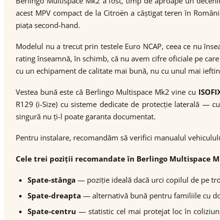
Berlingo Multispace Mk2 a fost, timp de aproape un deceniu,
acest MPV compact de la Citroën a câștigat teren în România to
piața second-hand.
Modelul nu a trecut prin testele Euro NCAP, ceea ce nu înse
rating înseamnă, în schimb, că nu avem cifre oficiale pe c
cu un echipament de calitate mai bună, nu cu unul mai ieftin
Vestea bună este că Berlingo Multispace Mk2 vine cu
ISOFI
R129 (i-Size) cu sisteme dedicate de protecție laterală — c
singură nu ți-l poate garanta documentat.
Pentru instalare, recomandăm să verifici manualul vehicululu
Cele trei poziții recomandate în Berlingo Multispace M
Spate-stânga
— poziție ideală dacă urci copilul de pe trot
Spate-dreapta
— alternativă bună pentru familiile cu doi
Spate-centru
— statistic cel mai protejat loc în coliziu