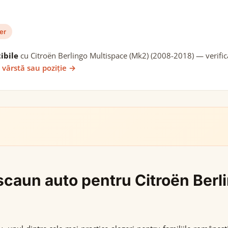
er
ibile
cu Citroën Berlingo Multispace (Mk2) (2008-2018) — verifica
 vârstă sau poziție →
i scaun auto pentru Citroën Ber