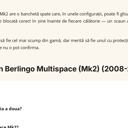
 Mk2 are o banchetă spate care, în unele configurații, poate fi gli
 e blocată corect în șine înainte de fiecare călătorie — un scau
 fie cel mai scump din gamă, dar merită să fie unul cu protecție l
le nu o pot confirma.
ën Berlingo Multispace (Mk2) (2008
ia a doua?
pace Mk2?