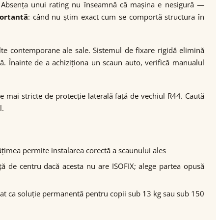
ă. Absența unui rating nu înseamnă că mașina e nesigură —
ortantă
: când nu știm exact cum se comportă structura în
lte contemporane ale sale. Sistemul de fixare rigidă elimină
că. Înainte de a achiziționa un scaun auto, verifică manualul
mai stricte de protecție laterală față de vechiul R44. Caută
l.
 lățimea permite instalarea corectă a scaunului ales
 față de centru dacă acesta nu are ISOFIX; alege partea opusă
ndat ca soluție permanentă pentru copii sub 13 kg sau sub 150