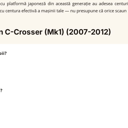
e cu platformă japoneză din această generație au adesea centur
centura efectivă a mașinii tale — nu presupune că orice scaun i-Si
ën C-Crosser (Mk1) (2007-2012)
ii?
r?