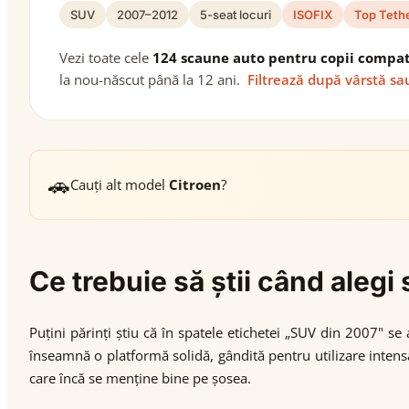
SUV
2007–2012
5-seat locuri
ISOFIX
Top Teth
Vezi toate cele
124 scaune auto pentru copii compat
la nou-născut până la 12 ani.
Filtrează după vârstă sa
🚗
Cauți alt model
Citroen
?
Ce trebuie să știi când aleg
Puțini părinți știu că în spatele etichetei „SUV din 2007" 
înseamnă o platformă solidă, gândită pentru utilizare intensă
care încă se menține bine pe șosea.