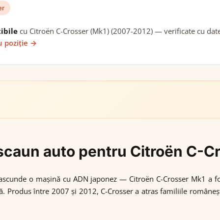
er
ibile
cu Citroën C-Crosser (Mk1) (2007-2012) — verificate cu date 
u poziție →
i scaun auto pentru Citroën C-
se ascunde o mașină cu ADN japonez — Citroën C-Crosser Mk1 a fos
. Produs între 2007 și 2012, C-Crosser a atras familiile româneșt