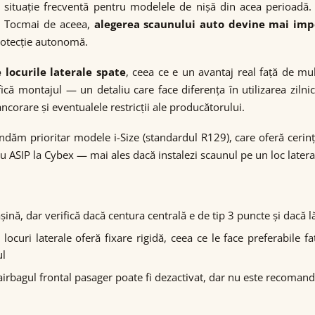
 situație frecventă pentru modelele de nișă din acea perioad
m. Tocmai de aceea,
alegerea scaunului auto devine mai imp
rotecție autonomă.
 locurile laterale spate
, ceea ce e un avantaj real față de mu
fică montajul — un detaliu care face diferența în utilizarea zilni
corare și eventualele restricții ale producătorului.
ăm prioritar modele i-Size (standardul R129), care oferă cerințe 
u ASIP la Cybex — mai ales dacă instalezi scaunul pe un loc latera
așină, dar verifică dacă centura centrală e de tip 3 puncte și dacă
 locuri laterale oferă fixare rigidă, ceea ce le face preferabile
ul
 airbagul frontal pasager poate fi dezactivat, dar nu este recoma