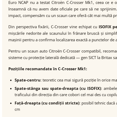
Euro NCAP nu a testat Citroën C-Crosser Mk1, ceea ce e o
înseamnă că nu avem date oficiale pe care să ne sprijini
impact, compensăm cu un scaun care oferă cât mai multă p
Din perspectiva fixării, C-Crosser vine echipat cu
ISOFIX pe
mișcările nedorite ale scaunului în frânare bruscă și simpli
mașinii pentru a confirma localizarea exactă a punctelor de an
Pentru un scaun auto Citroën C-Crosser compatibil, recomand
sisteme cu protecție laterală dedicată — gen SICT la Britax sa
Pozițiile recomandate în C-Crosser Mk1:
Spate-centru
: teoretic cea mai sigură poziție în orice m
Spate-stânga sau spate-dreapta (cu ISOFIX)
: ambele
traficului din direcția din care cobori cel mai des cu copil
Față-dreapta (cu condiții stricte)
: posibil tehnic dacă
cm