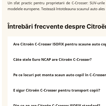
Un sfat practic pentru proprietarii de C-Crosser: SUV-uril
modelele europene. Testează întotdeauna scaunul auto ales cu 
Întrebări frecvente despre Citro
Are Citroën C-Crosser ISOFIX pentru scaune auto cop
Câte stele Euro NCAP are Citroën C-Crosser?
Pe ce locuri pot monta scaun auto copil în C-Crosse
E sigur Citroën C-Crosser pentru transport copii?
Din ce an are Citroën C-Crosser ISOFIX standard?