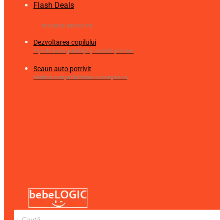
Flash Deals
Dezvoltarea copilului
Fișe de lucru gradiniță și clasele primare
Scaun auto potrivit
Verifică compatibilitatea cu mașina ta
Products