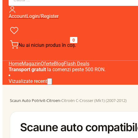
search
Account
Login/Register
0
Nu ai niciun produs în coș.
Home
Magazin
Oferte
Blog
Flash Deals
Transport gratuit
la comenzi peste 500 RON.
Vizualizate recent
Scaun Auto Potrivit
›
Citroen
›
Citroën C-Crosser (Mk1) (2007-2012)
Scaune auto compatibil