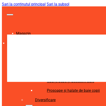
Sari la conținutul principal
Sari la subsol
Magazin
Igienă și Sănătate
Accesorii îngrijire copii
Articole igienă dentară copii
Aspiratoare nazale și accesorii
Cădițe bebe și accesorii baie
Prosoape și halate de baie copii
Diversificare