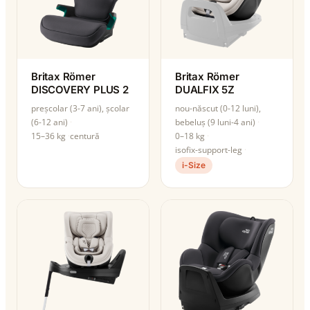
Britax Römer
Britax Römer
DISCOVERY PLUS 2
DUALFIX 5Z
preșcolar (3-7 ani), școlar
nou-născut (0-12 luni),
(6-12 ani)
bebeluș (9 luni-4 ani)
15–36 kg
centură
0–18 kg
isofix-support-leg
i-Size