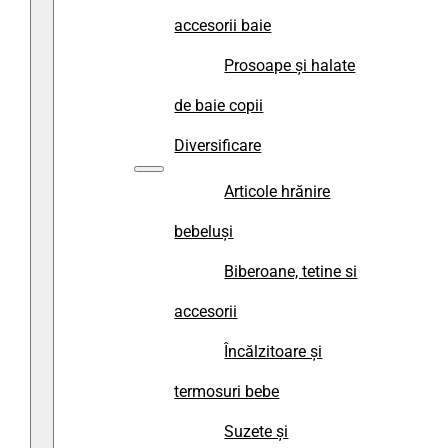
accesorii baie
Prosoape și halate
de baie copii
Diversificare
Articole hrănire
bebeluși
Biberoane, tetine si
accesorii
Încălzitoare și
termosuri bebe
Suzete și