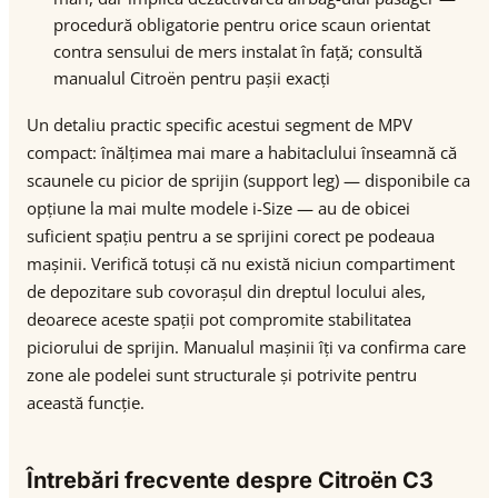
procedură obligatorie pentru orice scaun orientat
contra sensului de mers instalat în față; consultă
manualul Citroën pentru pașii exacți
Un detaliu practic specific acestui segment de MPV
compact: înălțimea mai mare a habitaclului înseamnă că
scaunele cu picior de sprijin (support leg) — disponibile ca
opțiune la mai multe modele i-Size — au de obicei
suficient spațiu pentru a se sprijini corect pe podeaua
mașinii. Verifică totuși că nu există niciun compartiment
de depozitare sub covorașul din dreptul locului ales,
deoarece aceste spații pot compromite stabilitatea
piciorului de sprijin. Manualul mașinii îți va confirma care
zone ale podelei sunt structurale și potrivite pentru
această funcție.
Întrebări frecvente despre Citroën C3