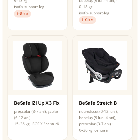
9–18 kg
bebeluș (9 luni-4 ani)
isofix-support-leg
0–18 kg
isofix-support-leg
i-Size
i-Size
BeSafe iZi Up X3 Fix
BeSafe Stretch B
preșcolar (3-7 ani), școlar
nou-născut (0-12 luni),
(6-12 ani)
bebeluș (9 luni-4 ani),
15–36 kg
ISOFIX / centură
preșcolar (3-7 ani)
0–36 kg
centură