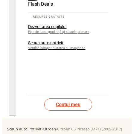
Flash Deals
Dezvoltarea copilului
Fișe de lucru gradiniță și clasele primare
Scaun auto potrivit
Verifică compatibilitatea cu mașina ta
Contul meu
Scaun Auto Potrivit
›
Citroen
›
Citroën C3 Picasso (Mk1) (2009-2017)