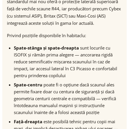
standardul mai nou oferă o protecție laterală superioară
față de vechile scaune R44, iar producători precum Cybex
(cu sistemul ASIP), Britax (SICT) sau Maxi-Cosi (AIS)
integrează aceste soluții în gama lor actuală.
Privind pozițiile disponibile în habitaclu:
Spate-stânga și spate-dreapta
sunt locurile cu
ISOFIX și rămân prima alegere — ancorarea rigidă
reduce semnificativ mișcarea scaunului în caz de
impact, iar accesul lateral în C3 Picasso e confortabil
pentru prinderea copilului
Spate-centru
poate fi o opțiune dacă scaunul ales
permite fixare doar cu centura de siguranță și dacă
geometria centurii centrale e compatibilă — verifică
întotdeauna manualul mașinii și instrucțiunile
scaunului înainte de a folosi această poziție
Față-dreapta
este posibilă tehnic pentru copii mai
mari, dar implică dezactivarea airbag-ului pasager —