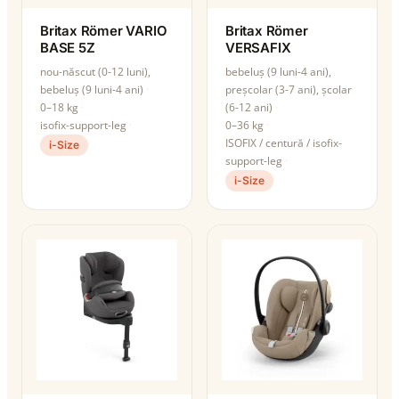
Britax Römer VARIO
Britax Römer
BASE 5Z
VERSAFIX
nou-născut (0-12 luni),
bebeluș (9 luni-4 ani),
bebeluș (9 luni-4 ani)
preșcolar (3-7 ani), școlar
0–18 kg
(6-12 ani)
isofix-support-leg
0–36 kg
ISOFIX / centură / isofix-
i-Size
support-leg
i-Size