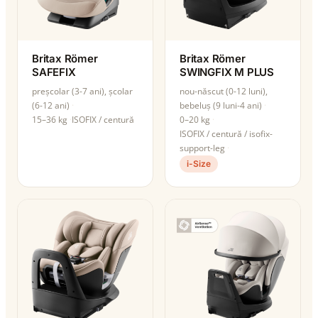
Britax Römer
Britax Römer
SAFEFIX
SWINGFIX M PLUS
preșcolar (3-7 ani), școlar
nou-născut (0-12 luni),
(6-12 ani)
bebeluș (9 luni-4 ani)
15–36 kg
ISOFIX / centură
0–20 kg
ISOFIX / centură / isofix-
support-leg
i-Size