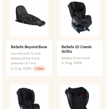
BeSafe Beyond Base
BeSafe iZi Combi
ISOfix
nou-născut (0-12 luni),
bebeluș (9 luni-4 ani)
bebeluș (9 luni-4 ani),
0–18 kg
ISOFIX
preșcolar (3-7 ani)
0–22 kg
ISOFIX
i-Size