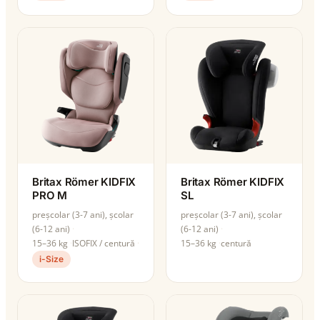
Britax Römer KIDFIX
Britax Römer KIDFIX
PRO M
SL
preșcolar (3-7 ani), școlar
preșcolar (3-7 ani), școlar
(6-12 ani)
(6-12 ani)
15–36 kg
ISOFIX / centură
15–36 kg
centură
i-Size