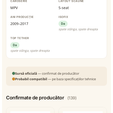
CAROSERIE
LAYOUT SCAUNE
MPV
5-seat
ANI PRODUCȚIE
ISOFIX
2009–2017
Da
spate stânga, spate dreapta
TOP TETHER
Da
spate stânga, spate dreapta
Sursă oficială
— confirmat de producător
Probabil compatibil
— pe baza specificațiilor tehnice
Confirmate de producător
(139)