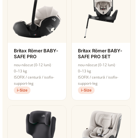
Britax Römer BABY-
Britax Römer BABY-
SAFE PRO
SAFE PRO SET
nou-născut (0-12 luni)
nou-născut (0-12 luni)
0–13 kg
0–13 kg
ISOFIX / centură / isofix-
ISOFIX / centură / isofix-
support-leg
support-leg
i-Size
i-Size