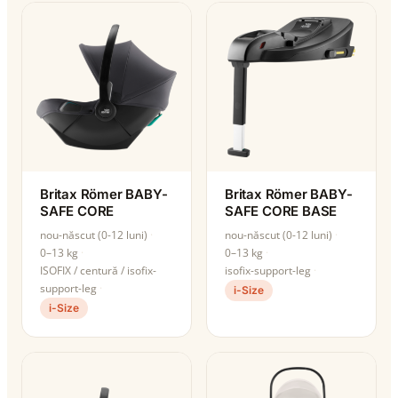
Britax Römer BABY-
Britax Römer BABY-
SAFE CORE
SAFE CORE BASE
nou-născut (0-12 luni)
nou-născut (0-12 luni)
0–13 kg
0–13 kg
ISOFIX / centură / isofix-
isofix-support-leg
support-leg
i-Size
i-Size