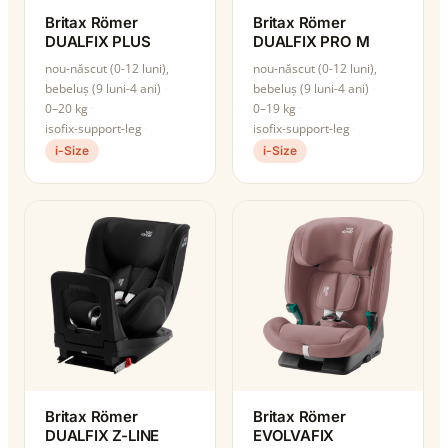
Britax Römer
Britax Römer
DUALFIX PLUS
DUALFIX PRO M
nou-născut (0-12 luni),
nou-născut (0-12 luni),
bebeluș (9 luni-4 ani)
bebeluș (9 luni-4 ani)
0–20 kg
0–19 kg
isofix-support-leg
isofix-support-leg
i-Size
i-Size
Britax Römer
Britax Römer
DUALFIX Z-LINE
EVOLVAFIX