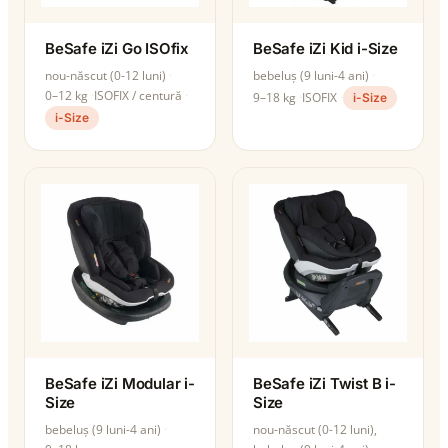
BeSafe iZi Go ISOfix
BeSafe iZi Kid i-Size
nou-născut (0-12 luni)
bebeluș (9 luni-4 ani)
0–12 kg
ISOFIX / centură
9–18 kg
ISOFIX
i-Size
i-Size
BeSafe iZi Modular i-
BeSafe iZi Twist B i-
Size
Size
bebeluș (9 luni-4 ani)
nou-născut (0-12 luni),