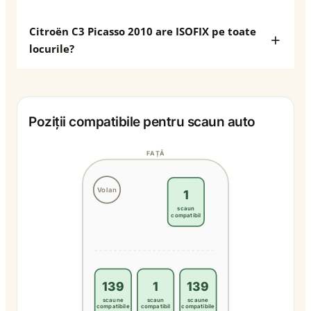
Citroën C3 Picasso 2010 are ISOFIX pe toate
locurile?
Poziții compatibile pentru scaun auto
FAȚĂ
Volan
1
scaun
compatibil
139
1
139
scaune
scaun
scaune
compatibile
compatibil
compatibile