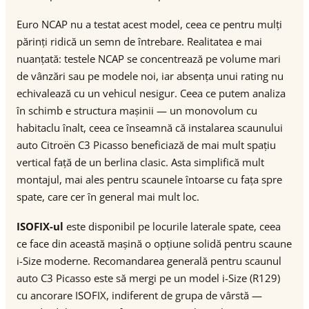
Euro NCAP nu a testat acest model, ceea ce pentru mulți
părinți ridică un semn de întrebare. Realitatea e mai
nuanțată: testele NCAP se concentrează pe volume mari
de vânzări sau pe modele noi, iar absența unui rating nu
echivalează cu un vehicul nesigur. Ceea ce putem analiza
în schimb e structura mașinii — un monovolum cu
habitaclu înalt, ceea ce înseamnă că instalarea scaunului
auto Citroën C3 Picasso beneficiază de mai mult spațiu
vertical față de un berlina clasic. Asta simplifică mult
montajul, mai ales pentru scaunele întoarse cu fața spre
spate, care cer în general mai mult loc.
ISOFIX-ul
este disponibil pe locurile laterale spate, ceea
ce face din această mașină o opțiune solidă pentru scaune
i-Size moderne. Recomandarea generală pentru scaunul
auto C3 Picasso este să mergi pe un model i-Size (R129)
cu ancorare ISOFIX, indiferent de grupa de vârstă —