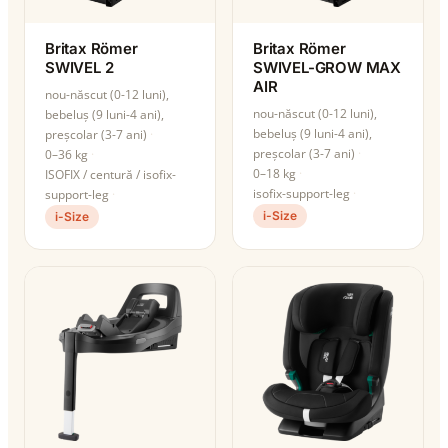
Britax Römer
Britax Römer
SWIVEL 2
SWIVEL-GROW MAX
AIR
nou-născut (0-12 luni),
nou-născut (0-12 luni),
bebeluș (9 luni-4 ani),
bebeluș (9 luni-4 ani),
preșcolar (3-7 ani)
preșcolar (3-7 ani)
0–36 kg
0–18 kg
ISOFIX / centură / isofix-
isofix-support-leg
support-leg
i-Size
i-Size