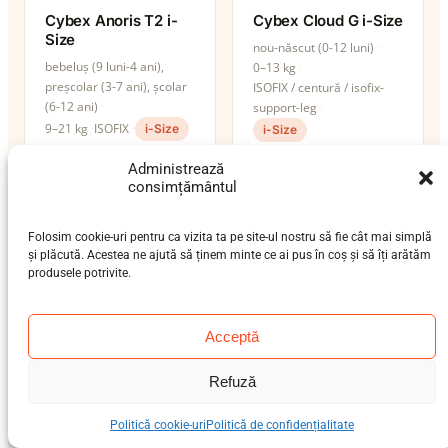
Cybex Anoris T2 i-
Cybex Cloud G i-Size
Size
nou-născut (0-12 luni)
bebeluș (9 luni-4 ani),
0–13 kg
preșcolar (3-7 ani), școlar
ISOFIX / centură / isofix-
(6-12 ani)
support-leg
9–21 kg
ISOFIX
i-Size
i-Size
Administrează
consimțământul
Folosim cookie-uri pentru ca vizita ta pe site-ul nostru să fie cât mai simplă
și plăcută. Acestea ne ajută să ținem minte ce ai pus în coș și să îți arătăm
produsele potrivite.
Acceptă
Refuză
Cybex Pallas B4 i-
Cybex Pallas G i-
Size
Size
Politică cookie-uri
Politică de confidențialitate
bebeluș (9 luni-4 ani),
bebeluș (9 luni-4 ani),