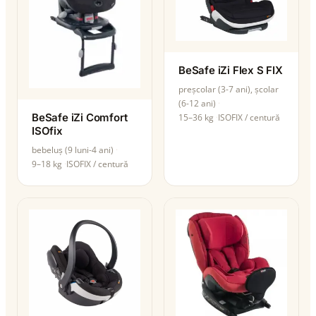
BeSafe iZi Flex S FIX
preșcolar (3-7 ani), școlar
(6-12 ani)
BeSafe iZi Comfort
15–36 kg
ISOFIX / centură
ISOfix
bebeluș (9 luni-4 ani)
9–18 kg
ISOFIX / centură