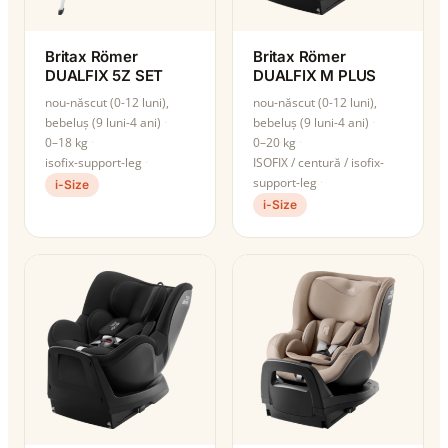
Britax Römer
Britax Römer
DUALFIX 5Z SET
DUALFIX M PLUS
nou-născut (0-12 luni),
nou-născut (0-12 luni),
bebeluș (9 luni-4 ani)
bebeluș (9 luni-4 ani)
0–18 kg
0–20 kg
isofix-support-leg
ISOFIX / centură / isofix-
support-leg
i-Size
i-Size