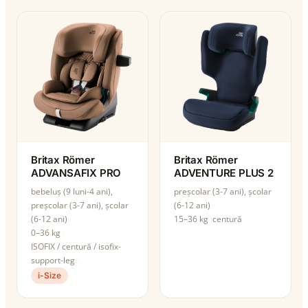
Britax Römer
Britax Römer
ADVANSAFIX PRO
ADVENTURE PLUS 2
bebeluș (9 luni-4 ani),
preșcolar (3-7 ani), școlar
preșcolar (3-7 ani), școlar
(6-12 ani)
(6-12 ani)
15–36 kg
centură
0–36 kg
ISOFIX / centură / isofix-
support-leg
i-Size