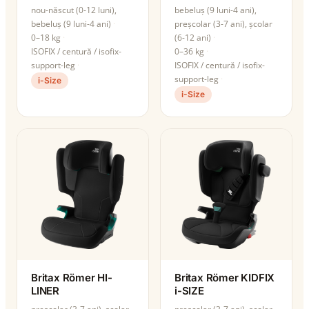
nou-născut (0-12 luni),
bebeluș (9 luni-4 ani),
bebeluș (9 luni-4 ani)
preșcolar (3-7 ani), școlar
0–18 kg
(6-12 ani)
ISOFIX / centură / isofix-
0–36 kg
support-leg
ISOFIX / centură / isofix-
support-leg
i-Size
i-Size
Britax Römer HI-
Britax Römer KIDFIX
LINER
i-SIZE