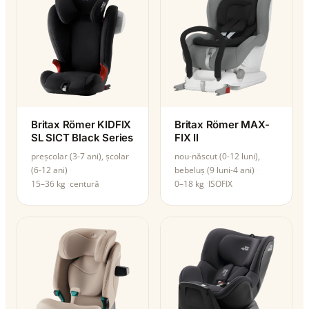
Britax Römer KIDFIX
Britax Römer MAX-
SL SICT Black Series
FIX II
preșcolar (3-7 ani), școlar
nou-născut (0-12 luni),
(6-12 ani)
bebeluș (9 luni-4 ani)
15–36 kg
centură
0–18 kg
ISOFIX