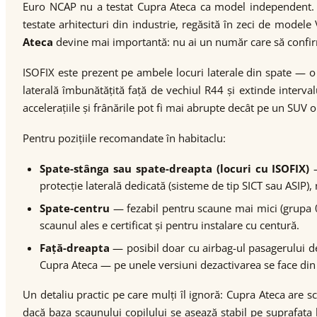
Euro NCAP nu a testat Cupra Ateca ca model independent. 
testate arhitecturi din industrie, regăsită în zeci de model
Ateca
devine mai importantă: nu ai un număr care să confi
ISOFIX este prezent pe ambele locuri laterale din spate — o
laterală îmbunătățită față de vechiul R44 și extinde interva
accelerațiile și frânările pot fi mai abrupte decât pe un SUV o
Pentru pozițiile recomandate în habitaclu:
Spate-stânga sau spate-dreapta (locuri cu ISOFIX)
—
protecție laterală dedicată (sisteme de tip SICT sau ASIP),
Spate-centru
— fezabil pentru scaune mai mici (grupa 0+
scaunul ales e certificat și pentru instalare cu centură.
Față-dreapta
— posibil doar cu airbag-ul pasagerului de
Cupra Ateca — pe unele versiuni dezactivarea se face din m
Un detaliu practic pe care mulți îl ignoră: Cupra Ateca are 
dacă baza scaunului copilului se așează stabil pe suprafața b