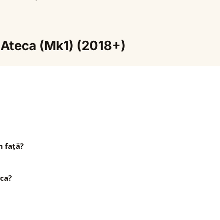
 Ateca (Mk1) (2018+)
n față?
eca?