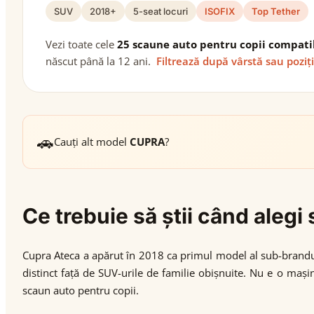
SUV
2018+
5-seat locuri
ISOFIX
Top Tether
Vezi toate cele
25 scaune auto pentru copii compati
născut până la 12 ani.
Filtrează după vârstă sau poziț
🚗
Cauți alt model
CUPRA
?
Ce trebuie să știi când aleg
Cupra Ateca a apărut în 2018 ca primul model al sub-brandul
distinct față de SUV-urile de familie obișnuite. Nu e o maș
scaun auto pentru copii.