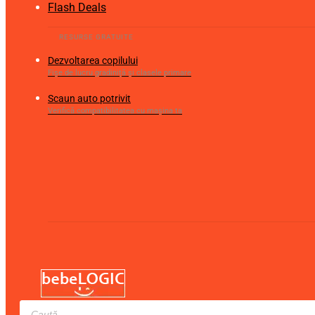
Flash Deals
Dezvoltarea copilului
Fișe de lucru gradiniță și clasele primare
Scaun auto potrivit
Verifică compatibilitatea cu mașina ta
Products