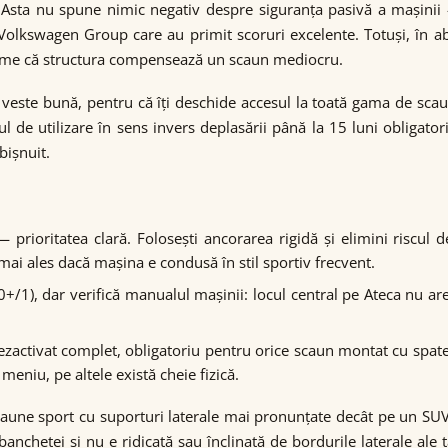
Asta nu spune nimic negativ despre siguranța pasivă a mașinii
e Volkswagen Group care au primit scoruri excelente. Totuși, în 
rme că structura compensează un scaun mediocru.
 veste bună, pentru că îți deschide accesul la toată gama de sc
lul de utilizare în sens invers deplasării până la 15 luni obligat
bișnuit.
 prioritatea clară. Folosești ancorarea rigidă și elimini riscul
 mai ales dacă mașina e condusă în stil sportiv frecvent.
/1), dar verifică manualul mașinii: locul central pe Ateca nu are 
zactivat complet, obligatoriu pentru orice scaun montat cu spate
eniu, pe altele există cheie fizică.
scaune sport cu suporturi laterale mai pronunțate decât pe un SUV
anchetei și nu e ridicată sau înclinată de bordurile laterale ale t