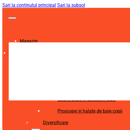
Sari la conținutul principal
Sari la subsol
Magazin
Igienă și Sănătate
Accesorii îngrijire copii
Articole igienă dentară copii
Aspiratoare nazale și accesorii
Cădițe bebe și accesorii baie
Prosoape și halate de baie copii
Diversificare