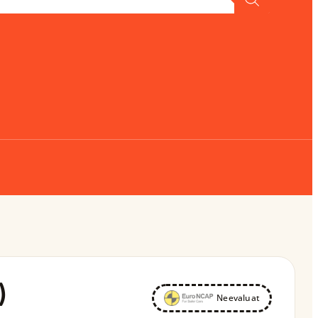
)
Neevaluat