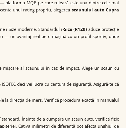
 — platforma MQB pe care rulează este una dintre cele mai
absența unui rating propriu, alegerea
scaunului auto Cupra
aune i-Size moderne. Standardul
i-Size (R129)
aduce protecție
oriu — un avantaj real pe o mașină cu un profil sportiv, unde
 de mișcare al scaunului în caz de impact. Alege un scaun cu
ISOFIX, deci vei lucra cu centura de siguranță. Asigură-te că
le la direcția de mers. Verifică procedura exactă în manualul
 standard. Înainte de a cumpăra un scaun auto, verifică fizic
apițeriei. Câțiva milimetri de diferență pot afecta unghiul de