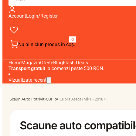
search
Account
Login/Register
0
Nu ai niciun produs în coș.
Home
Magazin
Oferte
Blog
Flash Deals
Transport gratuit
la comenzi peste 500 RON.
Vizualizate recent
Scaun Auto Potrivit
›
CUPRA
›
Cupra Ateca (Mk1) (2018+)
Scaune auto compatibil