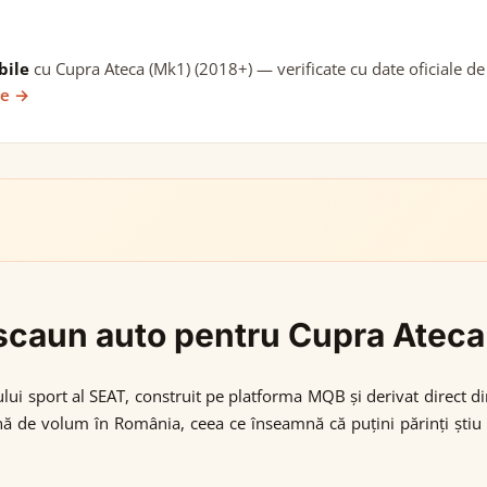
bile
cu Cupra Ateca (Mk1) (2018+) — verificate cu date oficiale de
ie →
i scaun auto pentru Cupra Atec
ui sport al SEAT, construit pe platforma MQB și derivat direct di
ină de volum în România, ceea ce înseamnă că puțini părinți știu 