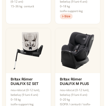
(6-12 ani)
bebeluș (9 luni-4 ani)
15–36 kg
centură
0–18 kg
isofix-support-leg
i-Size
Britax Römer
Britax Römer
DUALFIX 5Z SET
DUALFIX M PLUS
nou-născut (0-12 luni),
nou-născut (0-12 luni),
bebeluș (9 luni-4 ani)
bebeluș (9 luni-4 ani)
0–18 kg
0–20 kg
isofix-support-leg
ISOFIX / centură / isofix-