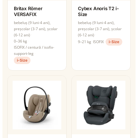
Britax Römer
Cybex Anoris T2 i-
VERSAFIX
Size
bebeluș (9 luni-4 ani),
bebeluș (9 luni-4 ani),
preșcolar (3-7 ani), școlar
preșcolar (3-7 ani), școlar
(6-12 ani)
(6-12 ani)
0–36 kg
9–21 kg
ISOFIX
i-Size
ISOFIX / centură / isofix-
support-leg
i-Size