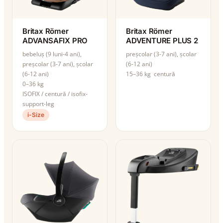
Britax Römer
Britax Römer
ADVANSAFIX PRO
ADVENTURE PLUS 2
bebeluș (9 luni-4 ani),
preșcolar (3-7 ani), școlar
preșcolar (3-7 ani), școlar
(6-12 ani)
(6-12 ani)
15–36 kg
centură
0–36 kg
ISOFIX / centură / isofix-
support-leg
i-Size