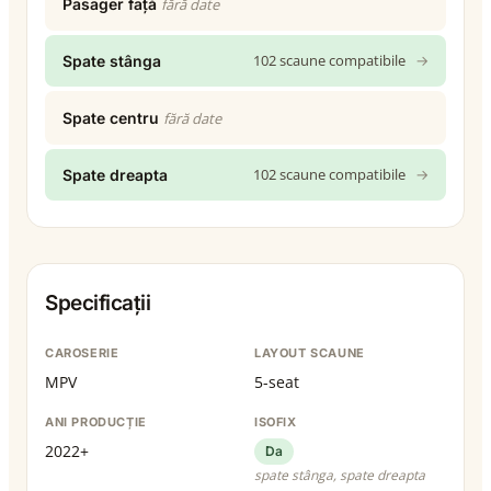
Pasager față
fără date
102 scaune compatibile
→
Spate stânga
Spate centru
fără date
102 scaune compatibile
→
Spate dreapta
Specificații
CAROSERIE
LAYOUT SCAUNE
MPV
5-seat
ANI PRODUCȚIE
ISOFIX
2022+
Da
spate stânga, spate dreapta