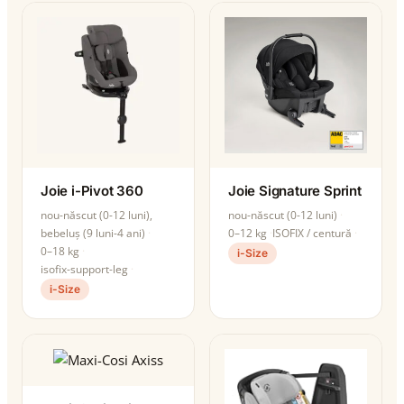
Joie i-Pivot 360
Joie Signature Sprint
nou-născut (0-12 luni),
nou-născut (0-12 luni)
bebeluș (9 luni-4 ani)
0–12 kg
ISOFIX / centură
0–18 kg
i-Size
isofix-support-leg
i-Size