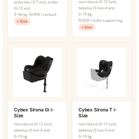
nou-născut (0-12 luni),
preșcolar (3-7 ani), școlar
bebeluș (9 luni-4 ani)
(6-12 ani)
0–19 kg
9–36 kg
ISOFIX / centură
ISOFIX / isofix-support-leg
i-Size
i-Size
Cybex Sirona Gi i-
Cybex Sirona T i-
Size
Size
nou-născut (0-12 luni),
nou-născut (0-12 luni),
bebeluș (9 luni-4 ani)
bebeluș (9 luni-4 ani)
0–19 kg
0–19 kg