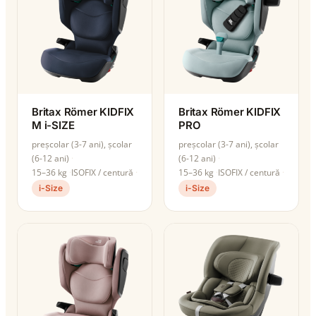
Britax Römer KIDFIX
Britax Römer KIDFIX
M i-SIZE
PRO
preșcolar (3-7 ani), școlar
preșcolar (3-7 ani), școlar
(6-12 ani)
(6-12 ani)
15–36 kg
ISOFIX / centură
15–36 kg
ISOFIX / centură
i-Size
i-Size