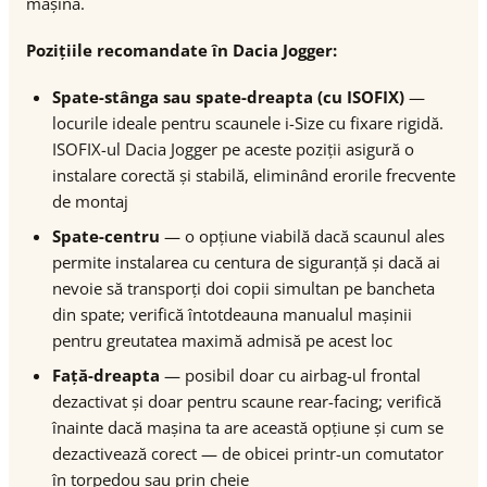
mașină.
Pozițiile recomandate în Dacia Jogger:
Spate-stânga sau spate-dreapta (cu ISOFIX)
—
locurile ideale pentru scaunele i-Size cu fixare rigidă.
ISOFIX-ul Dacia Jogger pe aceste poziții asigură o
instalare corectă și stabilă, eliminând erorile frecvente
de montaj
Spate-centru
— o opțiune viabilă dacă scaunul ales
permite instalarea cu centura de siguranță și dacă ai
nevoie să transporți doi copii simultan pe bancheta
din spate; verifică întotdeauna manualul mașinii
pentru greutatea maximă admisă pe acest loc
Față-dreapta
— posibil doar cu airbag-ul frontal
dezactivat și doar pentru scaune rear-facing; verifică
înainte dacă mașina ta are această opțiune și cum se
dezactivează corect — de obicei printr-un comutator
în torpedou sau prin cheie