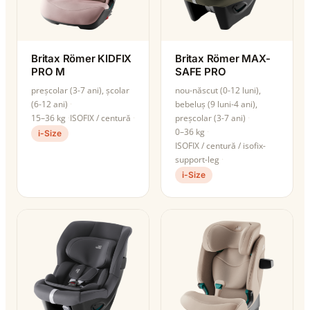
Britax Römer KIDFIX
Britax Römer MAX-
PRO M
SAFE PRO
preșcolar (3-7 ani), școlar
nou-născut (0-12 luni),
(6-12 ani)
bebeluș (9 luni-4 ani),
15–36 kg
ISOFIX / centură
preșcolar (3-7 ani)
0–36 kg
i-Size
ISOFIX / centură / isofix-
support-leg
i-Size