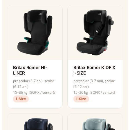
Britax Römer HI-
Britax Römer KIDFIX
LINER
i-SIZE
preșcolar (3-7 ani), școlar
preșcolar (3-7 ani), școlar
(6-12 ani)
(6-12 ani)
15–36 kg
ISOFIX / centură
15–36 kg
ISOFIX / centură
i-Size
i-Size