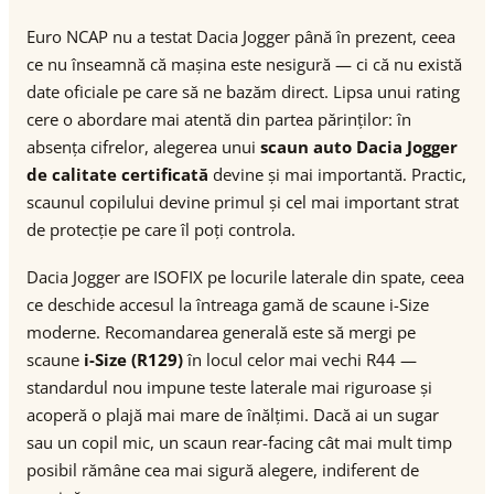
Euro NCAP nu a testat Dacia Jogger până în prezent, ceea
ce nu înseamnă că mașina este nesigură — ci că nu există
date oficiale pe care să ne bazăm direct. Lipsa unui rating
cere o abordare mai atentă din partea părinților: în
absența cifrelor, alegerea unui
scaun auto Dacia Jogger
de calitate certificată
devine și mai importantă. Practic,
scaunul copilului devine primul și cel mai important strat
de protecție pe care îl poți controla.
Dacia Jogger are ISOFIX pe locurile laterale din spate, ceea
ce deschide accesul la întreaga gamă de scaune i-Size
moderne. Recomandarea generală este să mergi pe
scaune
i-Size (R129)
în locul celor mai vechi R44 —
standardul nou impune teste laterale mai riguroase și
acoperă o plajă mai mare de înălțimi. Dacă ai un sugar
sau un copil mic, un scaun rear-facing cât mai mult timp
posibil rămâne cea mai sigură alegere, indiferent de