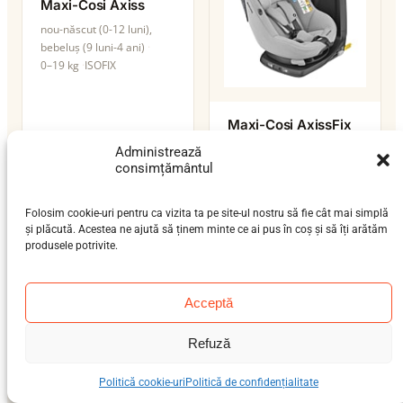
Maxi-Cosi Axiss
nou-născut (0-12 luni),
bebeluș (9 luni-4 ani)
0–19 kg
ISOFIX
Maxi-Cosi AxissFix
nou-născut (0-12 luni),
Administrează
bebeluș (9 luni-4 ani),
consimțământul
preșcolar (3-7 ani), școlar
(6-12 ani)
Folosim cookie-uri pentru ca vizita ta pe site-ul nostru să fie cât mai simplă
0–36 kg
ISOFIX
și plăcută. Acestea ne ajută să ținem minte ce ai pus în coș și să îți arătăm
produsele potrivite.
Acceptă
Refuză
Maxi-Cosi AxissFix
Air
Politică cookie-uri
Politică de confidențialitate
nou-născut (0-12 luni),