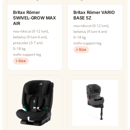
Britax Römer
Britax Römer VARIO
SWIVEL-GROW MAX
BASE 5Z
AIR
nou-născut (0-12 luni),
nou-născut (0-12 luni),
bebeluș (9 luni-4 ani)
bebeluș (9 luni-4 ani),
0–18 kg
preșcolar (3-7 ani)
isofix-support-leg
0–18 kg
i-Size
isofix-support-leg
i-Size