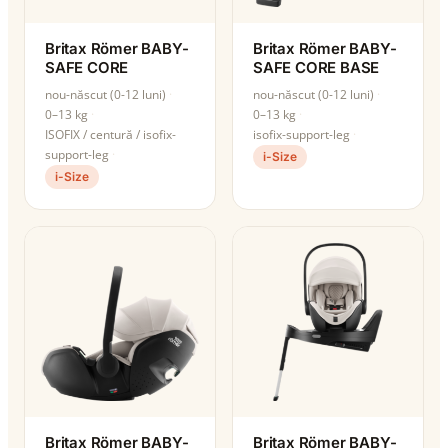
Britax Römer BABY-
Britax Römer BABY-
SAFE CORE
SAFE CORE BASE
nou-născut (0-12 luni)
nou-născut (0-12 luni)
0–13 kg
0–13 kg
ISOFIX / centură / isofix-
isofix-support-leg
support-leg
i-Size
i-Size
Britax Römer BABY-
Britax Römer BABY-