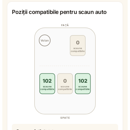
Poziții compatibile pentru scaun auto
FAȚĂ
Volan
0
scaune
compatibile
102
0
102
scaune
scaune
scaune
compatibile
compatibile
compatibile
SPATE