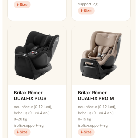
support-leg
i-Size
i-Size
Britax Römer
Britax Römer
DUALFIX PLUS
DUALFIX PRO M
nou-născut (0-12 luni),
nou-născut (0-12 luni),
bebeluș (9 luni-4 ani)
bebeluș (9 luni-4 ani)
0–20 kg
0–19 kg
isofix-support-leg
isofix-support-leg
i-Size
i-Size