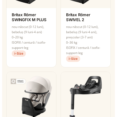
Britax Römer
Britax Römer
SWINGFIX M PLUS
SWIVEL 2
nou-născut (0-12 luni),
nou-născut (0-12 luni),
bebeluș (9 luni-4 ani)
bebeluș (9 luni-4 ani),
0–20 kg
preșcolar (3-7 ani)
ISOFIX / centură / isofix-
0–36 kg
support-leg
ISOFIX / centură / isofix-
support-leg
i-Size
i-Size