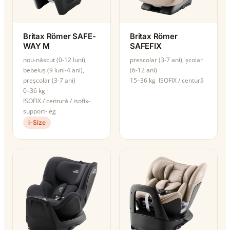
Britax Römer SAFE-
Britax Römer
WAY M
SAFEFIX
nou-născut (0-12 luni),
preșcolar (3-7 ani), școlar
bebeluș (9 luni-4 ani),
(6-12 ani)
preșcolar (3-7 ani)
15–36 kg
ISOFIX / centură
0–36 kg
ISOFIX / centură / isofix-
support-leg
i-Size