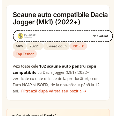
Scaune auto compatibile Dacia
Jogger (Mk1) (2022+)
Neevaluat
MPV
2022+
5-seat locuri
ISOFIX
Top Tether
Vezi toate cele
102 scaune auto pentru copii
compatibile
cu Dacia Jogger (Mk1) (2022+) —
verificate cu date oficiale de la producători, scor
Euro NCAP și ISOFIX, de la nou-născut până la 12
ani.
Filtrează după vârstă sau poziție →
🚗
Cauți alt model
Dacia
?