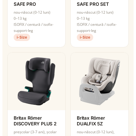
SAFE PRO
SAFE PRO SET
nou-născut (0-12 luni)
nou-născut (0-12 luni)
0–13 kg
0–13 kg
ISOFIX / centură / isofix-
ISOFIX / centură / isofix-
support-leg
support-leg
i-Size
i-Size
Britax Römer
Britax Römer
DISCOVERY PLUS 2
DUALFIX 5Z
preșcolar (3-7 ani), școlar
nou-născut (0-12 luni),