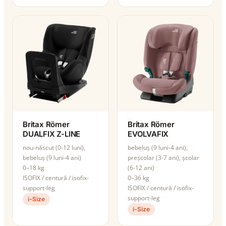
Britax Römer
Britax Römer
DUALFIX Z-LINE
EVOLVAFIX
nou-născut (0-12 luni),
bebeluș (9 luni-4 ani),
bebeluș (9 luni-4 ani)
preșcolar (3-7 ani), școlar
0–18 kg
(6-12 ani)
ISOFIX / centură / isofix-
0–36 kg
support-leg
ISOFIX / centură / isofix-
support-leg
i-Size
i-Size