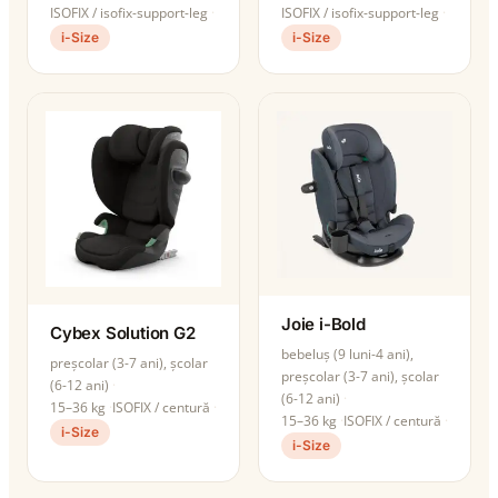
ISOFIX / isofix-support-leg
ISOFIX / isofix-support-leg
i-Size
i-Size
Joie i-Bold
Cybex Solution G2
bebeluș (9 luni-4 ani),
preșcolar (3-7 ani), școlar
preșcolar (3-7 ani), școlar
(6-12 ani)
(6-12 ani)
15–36 kg
ISOFIX / centură
15–36 kg
ISOFIX / centură
i-Size
i-Size