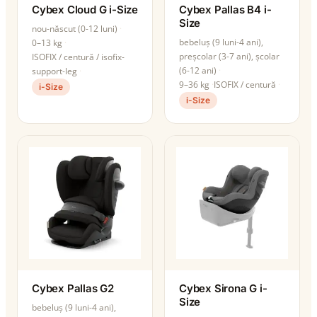
Cybex Cloud G i-Size
Cybex Pallas B4 i-
Size
nou-născut (0-12 luni)
bebeluș (9 luni-4 ani),
0–13 kg
preșcolar (3-7 ani), școlar
ISOFIX / centură / isofix-
(6-12 ani)
support-leg
9–36 kg
ISOFIX / centură
i-Size
i-Size
Cybex Pallas G2
Cybex Sirona G i-
Size
bebeluș (9 luni-4 ani),