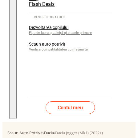
Flash Deals
Dezvoltarea copilului
Fișe de lucru gradiniță și clasele primare
Scaun auto potrivit
Verifică compatibilitatea cu mașina ta
Contul meu
Scaun Auto Potrivit
›
Dacia
›
Dacia Jogger (Mk1) (2022+)