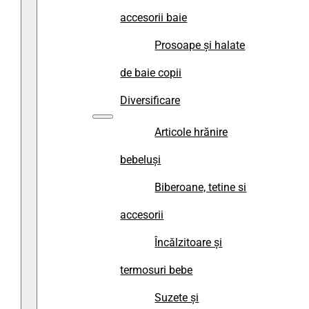
accesorii baie
Prosoape și halate
de baie copii
Diversificare
Articole hrănire
bebeluși
Biberoane, tetine si
accesorii
Încălzitoare și
termosuri bebe
Suzete și