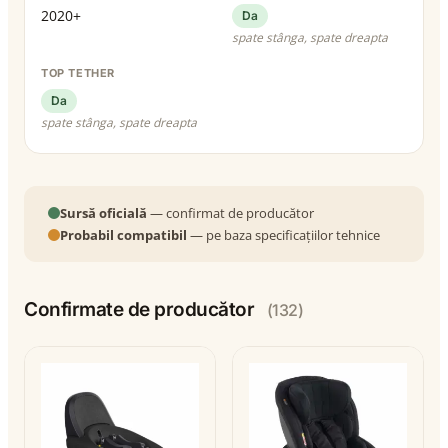
2020+
Da
spate stânga, spate dreapta
TOP TETHER
Da
spate stânga, spate dreapta
Sursă oficială
— confirmat de producător
Probabil compatibil
— pe baza specificațiilor tehnice
Confirmate de producător
(132)