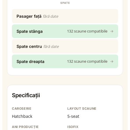
SPATE
Pasager față
fără date
132 scaune compatibile
→
Spate stânga
Spate centru
fără date
132 scaune compatibile
→
Spate dreapta
Specificații
CAROSERIE
LAYOUT SCAUNE
Hatchback
5-seat
ANI PRODUCȚIE
ISOFIX