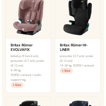
Britax Römer
Britax Römer HI-
EVOLVAFIX
LINER
bebeluș (9 luni-4 ani),
preșcolar (3-7 ani), școlar
preșcolar (3-7 ani), școlar
(6-12 ani)
(6-12 ani)
15–36 kg
ISOFIX / centură
0–36 kg
i-Size
ISOFIX / centură / isofix-
support-leg
i-Size