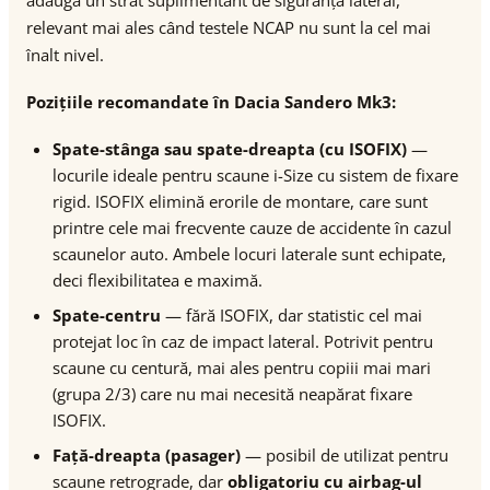
adaugă un strat suplimentant de siguranță lateral,
relevant mai ales când testele NCAP nu sunt la cel mai
înalt nivel.
Pozițiile recomandate în Dacia Sandero Mk3:
Spate-stânga sau spate-dreapta (cu ISOFIX)
—
locurile ideale pentru scaune i-Size cu sistem de fixare
rigid. ISOFIX elimină erorile de montare, care sunt
printre cele mai frecvente cauze de accidente în cazul
scaunelor auto. Ambele locuri laterale sunt echipate,
deci flexibilitatea e maximă.
Spate-centru
— fără ISOFIX, dar statistic cel mai
protejat loc în caz de impact lateral. Potrivit pentru
scaune cu centură, mai ales pentru copiii mai mari
(grupa 2/3) care nu mai necesită neapărat fixare
ISOFIX.
Față-dreapta (pasager)
— posibil de utilizat pentru
scaune retrograde, dar
obligatoriu cu airbag-ul