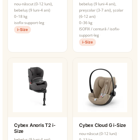
nou-născut (0-12 luni),
bebeluș (9 luni-4 ani),
bebeluș (9 luni-4 ani)
preșcolar (3-7 ani), școlar
0–18 kg
(6-12 ani)
isofix-support-leg
0–36 kg
ISOFIX / centură / isofix-
i-Size
support-leg
i-Size
Cybex Anoris T2 i-
Cybex Cloud G i-Size
Size
nou-născut (0-12 luni)
bebeluș (9 luni-4 ani),
0–13 kg