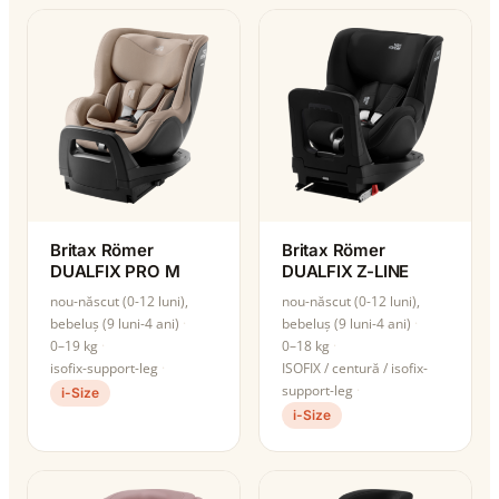
Britax Römer
Britax Römer
DUALFIX PRO M
DUALFIX Z-LINE
nou-născut (0-12 luni),
nou-născut (0-12 luni),
bebeluș (9 luni-4 ani)
bebeluș (9 luni-4 ani)
0–19 kg
0–18 kg
isofix-support-leg
ISOFIX / centură / isofix-
support-leg
i-Size
i-Size