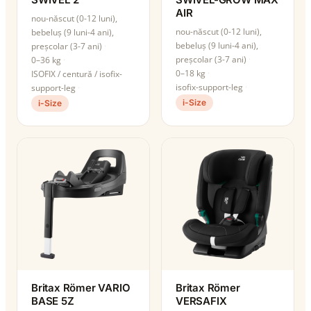
AIR
nou-născut (0-12 luni),
nou-născut (0-12 luni),
bebeluș (9 luni-4 ani),
bebeluș (9 luni-4 ani),
preșcolar (3-7 ani)
preșcolar (3-7 ani)
0–36 kg
0–18 kg
ISOFIX / centură / isofix-
isofix-support-leg
support-leg
i-Size
i-Size
Britax Römer VARIO
Britax Römer
BASE 5Z
VERSAFIX