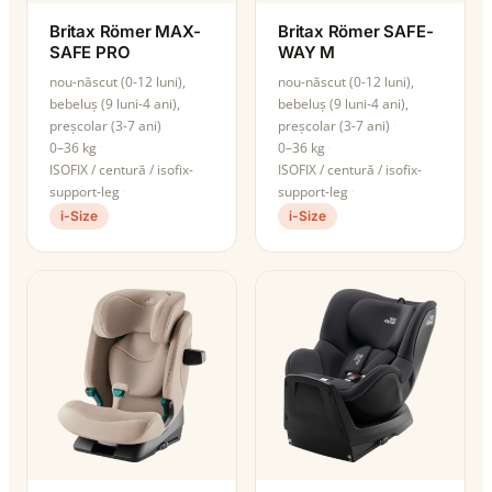
Britax Römer MAX-
Britax Römer SAFE-
SAFE PRO
WAY M
nou-născut (0-12 luni),
nou-născut (0-12 luni),
bebeluș (9 luni-4 ani),
bebeluș (9 luni-4 ani),
preșcolar (3-7 ani)
preșcolar (3-7 ani)
0–36 kg
0–36 kg
ISOFIX / centură / isofix-
ISOFIX / centură / isofix-
support-leg
support-leg
i-Size
i-Size