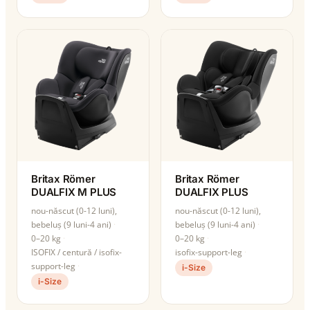
Britax Römer
Britax Römer
DUALFIX M PLUS
DUALFIX PLUS
nou-născut (0-12 luni),
nou-născut (0-12 luni),
bebeluș (9 luni-4 ani)
bebeluș (9 luni-4 ani)
0–20 kg
0–20 kg
ISOFIX / centură / isofix-
isofix-support-leg
support-leg
i-Size
i-Size