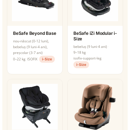
BeSafe Beyond Base
BeSafe iZi Modular i-
Size
nou-născut (0-12 luni),
bebeluș (9 luni-4 ani)
bebeluș (9 luni-4 ani),
9–18 kg
preșcolar (3-7 ani)
isofix-support-leg
0–22 kg
ISOFIX
i-Size
i-Size