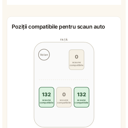
Poziții compatibile pentru scaun auto
FAȚĂ
Volan
0
scaune
compatibile
132
0
132
scaune
scaune
scaune
compatibile
compatibile
compatibile