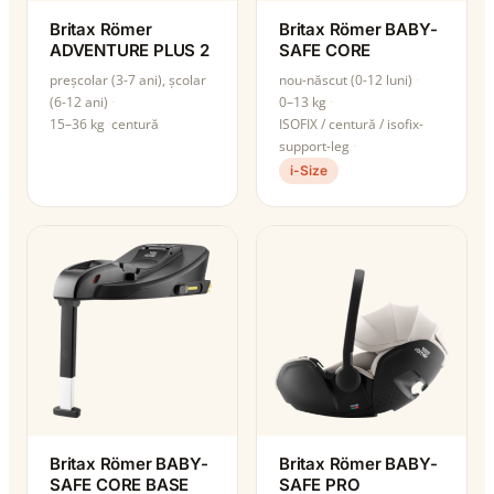
Britax Römer
Britax Römer BABY-
ADVENTURE PLUS 2
SAFE CORE
preșcolar (3-7 ani), școlar
nou-născut (0-12 luni)
(6-12 ani)
0–13 kg
15–36 kg
centură
ISOFIX / centură / isofix-
support-leg
i-Size
Britax Römer BABY-
Britax Römer BABY-
SAFE CORE BASE
SAFE PRO