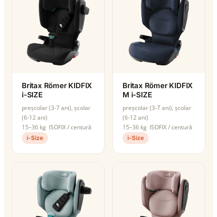
Britax Römer KIDFIX
Britax Römer KIDFIX
i-SIZE
M i-SIZE
preșcolar (3-7 ani), școlar
preșcolar (3-7 ani), școlar
(6-12 ani)
(6-12 ani)
15–36 kg
ISOFIX / centură
15–36 kg
ISOFIX / centură
i-Size
i-Size