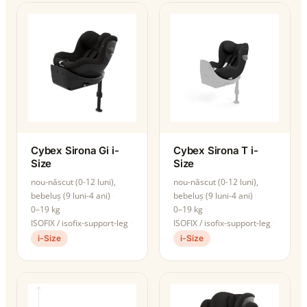
Cybex Sirona Gi i-
Cybex Sirona T i-
Size
Size
nou-născut (0-12 luni),
nou-născut (0-12 luni),
bebeluș (9 luni-4 ani)
bebeluș (9 luni-4 ani)
0–19 kg
0–19 kg
ISOFIX / isofix-support-leg
ISOFIX / isofix-support-leg
i-Size
i-Size