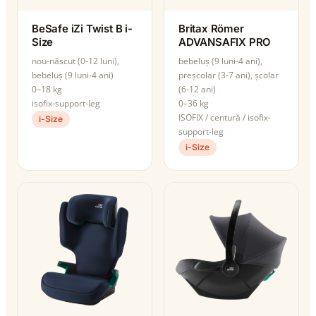
BeSafe iZi Twist B i-
Britax Römer
Size
ADVANSAFIX PRO
nou-născut (0-12 luni),
bebeluș (9 luni-4 ani),
bebeluș (9 luni-4 ani)
preșcolar (3-7 ani), școlar
0–18 kg
(6-12 ani)
isofix-support-leg
0–36 kg
ISOFIX / centură / isofix-
i-Size
support-leg
i-Size