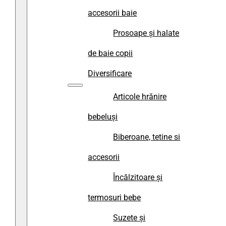
accesorii baie
Prosoape și halate
de baie copii
Diversificare
Articole hrănire
bebeluși
Biberoane, tetine si
accesorii
Încălzitoare și
termosuri bebe
Suzete și