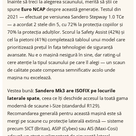
Înainte să treci la alegerea scaunului, merită să știi ce
spune
Euro NCAP
despre această generație. Testul din
2021 — efectuat pe versiunea Sandero Stepway 1.0 TCe
— a acordat 2 stele din 5, cu 72% la protecția copiilor și
70% la protecția adulților. Scorul la Safety Assist (42%) și
cel la pietoni (41%) completează tabloul unui model care
prioritizează prețul în fața tehnologiei de siguranță
avansate. Nu e o mașină nesigură în sine, dar rating-ul
cere atenție la tipul scaunului pe care îl alegi — un scaun
de calitate poate compensa semnificativ acolo unde
mașina nu excelează.
Vestea bună:
Sandero Mk3 are ISOFIX pe locurile
laterale spate
, ceea ce îți deschide accesul la toată gama
modernă de scaune i-Size (standardul R129).
Recomandarea generală pentru această mașină este să
mergi pe scaune cu protecție laterală extinsă — sisteme
precum SICT (Britax), ASIP (Cybex) sau AIS (Maxi-Cosi)