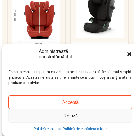
Cybex Solution G2
Administrează
consimțământul
Cybex Solution G i-
preșcolar (3-7 ani), școlar
Fix
(6-12 ani)
15–36 kg
ISOFIX / centură
preșcolar (3-7 ani), școlar
Folosim cookie-uri pentru ca vizita ta pe site-ul nostru să fie cât mai simplă
i-Size
și plăcută. Acestea ne ajută să ținem minte ce ai pus în coș și să îți arătăm
(6-12 ani)
produsele potrivite.
15–36 kg
ISOFIX / centură
i-Size
Acceptă
Refuză
Politică cookie-uri
Politică de confidențialitate