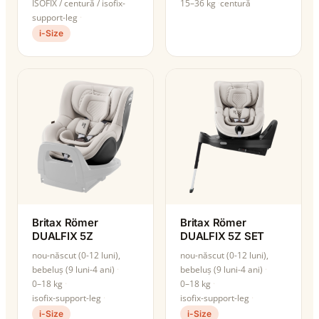
ISOFIX / centură / isofix-
15–36 kg
centură
support-leg
i-Size
Britax Römer
Britax Römer
DUALFIX 5Z
DUALFIX 5Z SET
nou-născut (0-12 luni),
nou-născut (0-12 luni),
bebeluș (9 luni-4 ani)
bebeluș (9 luni-4 ani)
0–18 kg
0–18 kg
isofix-support-leg
isofix-support-leg
i-Size
i-Size