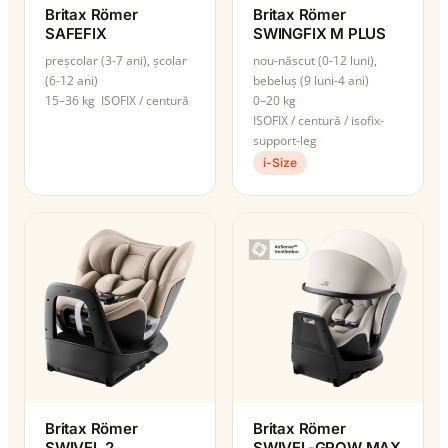
Britax Römer
Britax Römer
SAFEFIX
SWINGFIX M PLUS
preșcolar (3-7 ani), școlar
nou-născut (0-12 luni),
(6-12 ani)
bebeluș (9 luni-4 ani)
15–36 kg
ISOFIX / centură
0–20 kg
ISOFIX / centură / isofix-
support-leg
i-Size
Britax Römer
Britax Römer
SWIVEL 2
SWIVEL-GROW MAX