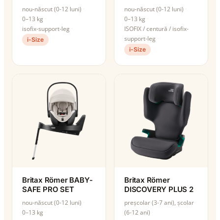
nou-născut (0-12 luni)
nou-născut (0-12 luni)
0–13 kg
0–13 kg
isofix-support-leg
ISOFIX / centură / isofix-
support-leg
i-Size
i-Size
Britax Römer BABY-
Britax Römer
SAFE PRO SET
DISCOVERY PLUS 2
nou-născut (0-12 luni)
preșcolar (3-7 ani), școlar
0–13 kg
(6-12 ani)