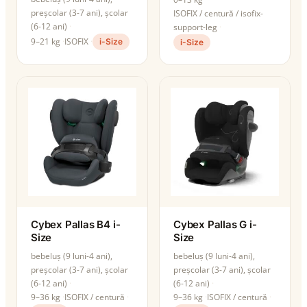
preșcolar (3-7 ani), școlar
ISOFIX / centură / isofix-
(6-12 ani)
support-leg
9–21 kg
ISOFIX
i-Size
i-Size
Cybex Pallas B4 i-
Cybex Pallas G i-
Size
Size
bebeluș (9 luni-4 ani),
bebeluș (9 luni-4 ani),
preșcolar (3-7 ani), școlar
preșcolar (3-7 ani), școlar
(6-12 ani)
(6-12 ani)
9–36 kg
ISOFIX / centură
9–36 kg
ISOFIX / centură