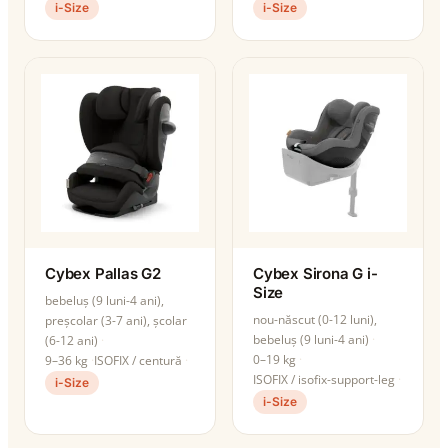
i-Size
i-Size
Cybex Pallas G2
Cybex Sirona G i-
Size
bebeluș (9 luni-4 ani),
nou-născut (0-12 luni),
preșcolar (3-7 ani), școlar
bebeluș (9 luni-4 ani)
(6-12 ani)
0–19 kg
9–36 kg
ISOFIX / centură
ISOFIX / isofix-support-leg
i-Size
i-Size