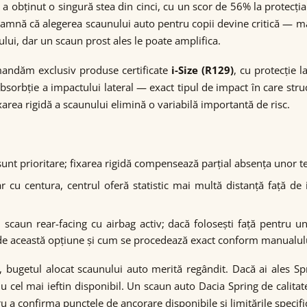
g a obținut o singură stea din cinci, cu un scor de 56% la protecția 
amnă că alegerea scaunului auto pentru copii devine critică — mai
lui, dar un scaun prost ales le poate amplifica.
mandăm exclusiv produse certificate
i-Size (R129)
, cu protecție 
bsorbție a impactului lateral — exact tipul de impact în care stru
ixarea rigidă a scaunului elimină o variabilă importantă de risc.
unt prioritare; fixarea rigidă compensează parțial absența unor t
cu centura, centrul oferă statistic mai multă distanță față de i
caun rear-facing cu airbag activ; dacă folosești față pentru un
e de această opțiune și cum se procedează exact conform manualul
a, bugetul alocat scaunului auto merită regândit. Dacă ai ales 
 nu cel mai ieftin disponibil. Un scaun auto Dacia Spring de calita
a confirma punctele de ancorare disponibile și limitările specific