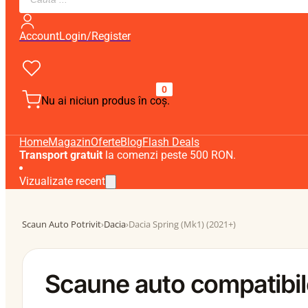
search
Account
Login/Register
0
Nu ai niciun produs în coș.
Home
Magazin
Oferte
Blog
Flash Deals
Transport gratuit
la comenzi peste 500 RON.
Vizualizate recent
Scaun Auto Potrivit
›
Dacia
›
Dacia Spring (Mk1) (2021+)
Scaune auto compatibil