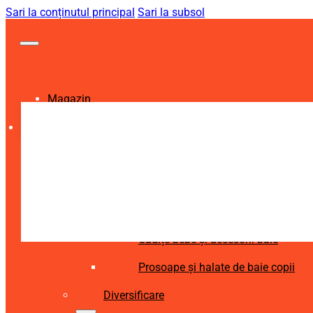
Sari la conținutul principal
Sari la subsol
Magazin
Igienă și Sănătate
Accesorii îngrijire copii
Articole igienă dentară copii
Aspiratoare nazale și accesorii
Cădițe bebe și accesorii baie
Prosoape și halate de baie copii
Diversificare