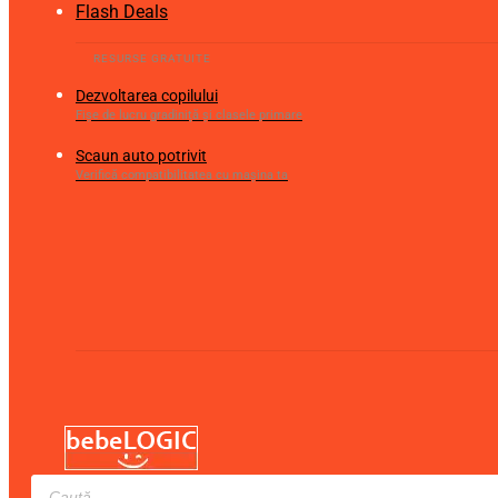
Flash Deals
Dezvoltarea copilului
Fișe de lucru gradiniță și clasele primare
Scaun auto potrivit
Verifică compatibilitatea cu mașina ta
Products