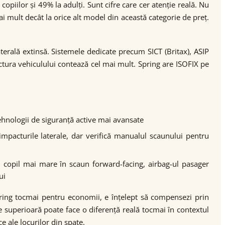
copiilor și 49% la adulți. Sunt cifre care cer atenție reală. Nu
 mult decât la orice alt model din această categorie de preț.
laterală extinsă. Sistemele dedicate precum SICT (Britax), ASIP
ctura vehiculului contează cel mai mult. Spring are ISOFIX pe
ehnologii de siguranță active mai avansate
mpacturile laterale, dar verifică manualul scaunului pentru
 copil mai mare în scaun forward-facing, airbag-ul pasager
ui
Spring tocmai pentru economii, e înțelept să compensezi prin
te superioară poate face o diferență reală tocmai în contextul
e ale locurilor din spate.