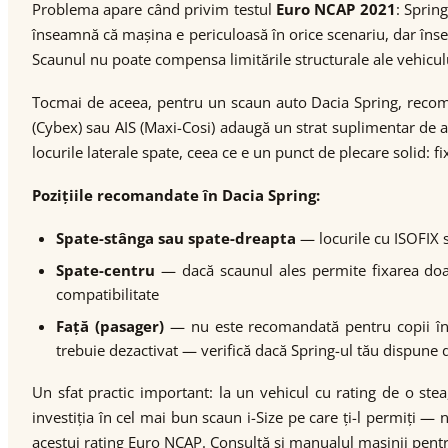
Problema apare când privim testul
Euro NCAP 2021
: Sprin
înseamnă că mașina e periculoasă în orice scenariu, dar înse
Scaunul nu poate compensa limitările structurale ale vehiculu
Tocmai de aceea, pentru un scaun auto Dacia Spring, reco
(Cybex) sau AIS (Maxi-Cosi) adaugă un strat suplimentar de a
locurile laterale spate, ceea ce e un punct de plecare solid: f
Pozițiile recomandate în Dacia Spring:
Spate-stânga sau spate-dreapta
— locurile cu ISOFIX s
Spate-centru
— dacă scaunul ales permite fixarea doar 
compatibilitate
Față (pasager)
— nu este recomandată pentru copii în s
trebuie dezactivat — verifică dacă Spring-ul tău dispun
Un sfat practic important: la un vehicul cu rating de o ste
investiția în cel mai bun scaun i-Size pe care ți-l permiți —
acestui rating Euro NCAP. Consultă și manualul mașinii pentru 