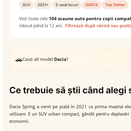
SUV
2021+
5-seat locuri
ISOFIX
Top Tether
Vezi toate cele
104 scaune auto pentru copii compat
născut până la 12 ani.
Filtrează după vârstă sau poziț
🚗
Cauți alt model
Dacia
?
Ce trebuie să știi când aleg
Dacia Spring a venit pe piață în 2021 ca prima mașină elect
utilizare. E un SUV urban compact, gândit pentru deplasări în
economii.