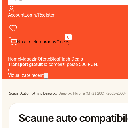
search
Account
Login/Register
0
Nu ai niciun produs în coș.
Home
Magazin
Oferte
Blog
Flash Deals
Transport gratuit
la comenzi peste 500 RON.
Vizualizate recent
Scaun Auto Potrivit
›
Daewoo
›
Daewoo Nubira (Mk2 (J200)) (2003-2008)
Scaune auto compatibi