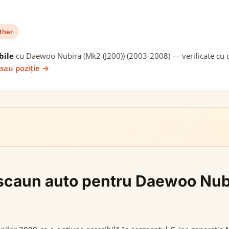
ther
bile
cu Daewoo Nubira (Mk2 (J200)) (2003-2008) — verificate cu da
 sau poziție →
gi scaun auto pentru Daewoo Nu