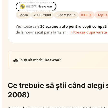
Neevaluat
Sedan
2003–2008
5-seat locuri
ISOFIX
Top Te
Vezi toate cele
30 scaune auto pentru copii compati
de la nou-născut până la 12 ani.
Filtrează după vârstă
🚗
Cauți alt model
Daewoo
?
Ce trebuie să știi când ale
2008)