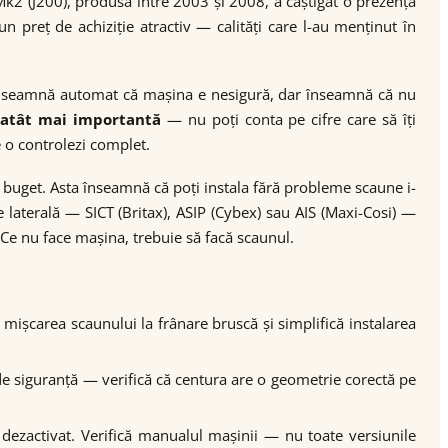
k2 (J200), produsă între 2003 și 2008, a câștigat o prezență
n preț de achiziție atractiv — calități care l-au menținut în
înseamnă automat că mașina e nesigură, dar înseamnă că nu
 atât mai importantă
— nu poți conta pe cifre care să îți
e o controlezi complet.
 buget. Asta înseamnă că poți instala fără probleme scaune i-
laterală — SICT (Britax), ASIP (Cybex) sau AIS (Maxi-Cosi) —
 Ce nu face mașina, trebuie să facă scaunul.
 mișcarea scaunului la frânare bruscă și simplifică instalarea
a de siguranță — verifică că centura are o geometrie corectă pe
 dezactivat. Verifică manualul mașinii — nu toate versiunile