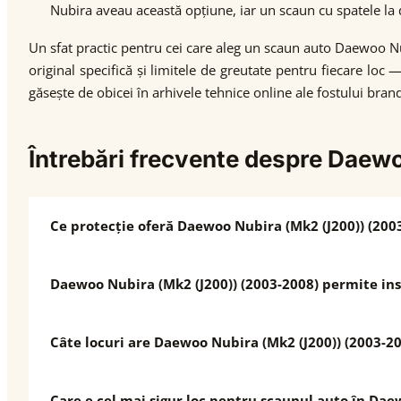
Nubira aveau această opțiune, iar un scaun cu spatele la di
Un sfat practic pentru cei care aleg un scaun auto Daewoo Nu
original specifică și limitele de greutate pentru fiecare loc 
găsește de obicei în arhivele tehnice online ale fostului br
Întrebări frecvente despre Dae
Ce protecție oferă Daewoo Nubira (Mk2 (J200)) (2003
Daewoo Nubira (Mk2 (J200)) (2003-2008) permite inst
Câte locuri are Daewoo Nubira (Mk2 (J200)) (2003-20
Care e cel mai sigur loc pentru scaunul auto în Dae