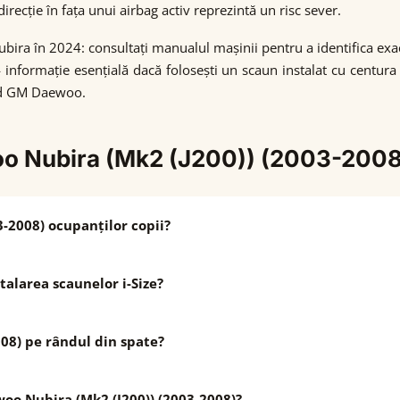
recție în fața unui airbag activ reprezintă un risc sever.
bira în 2024: consultați manualul mașinii pentru a identifica ex
— informație esențială dacă folosești un scaun instalat cu centura
and GM Daewoo.
woo Nubira (Mk2 (J200)) (2003-2008
-2008) ocupanților copii?
alarea scaunelor i-Size?
08) pe rândul din spate?
woo Nubira (Mk2 (J200)) (2003-2008)?