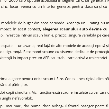
lor 2000 ca o opțiune accesibilă în segmentul C, iar generația M
inci locuri venea cu un interior generos pentru clasa sa și cu u
 modelele de buget din acea perioadă. Absența unui rating nu 
mpact. În acest context,
alegerea scaunului auto devine cu
Investiția într-un scaun bun e, practic, singura variabilă pe car
le spate — un avantaj real față de alte modele de aceeași epocă și
a de siguranță. Recomand scaune cu sisteme dedicate de protecție 
stență la impact precum AEB sau stabilizare activă a traiectoriei.
rima alegere pentru orice scaun i-Size. Conexiunea rigidă elimină
rândul părinților.
ti doi copii simultan. Aici funcționează scaune instalate cu centur
u unghi nefavorabil).
opii mai mari, dar numai dacă airbag-ul frontal pasager poate fi