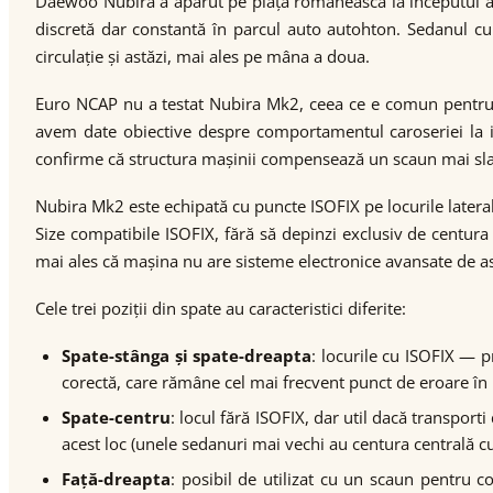
Daewoo Nubira a apărut pe piața românească la începutul ani
discretă dar constantă în parcul auto autohton. Sedanul cu c
circulație și astăzi, mai ales pe mâna a doua.
Euro NCAP nu a testat Nubira Mk2, ceea ce e comun pentru
avem date obiective despre comportamentul caroseriei la i
confirme că structura mașinii compensează un scaun mai slab. 
Nubira Mk2 este echipată cu puncte ISOFIX pe locurile latera
Size compatibile ISOFIX, fără să depinzi exclusiv de centur
mai ales că mașina nu are sisteme electronice avansate de asi
Cele trei poziții din spate au caracteristici diferite:
Spate-stânga și spate-dreapta
: locurile cu ISOFIX — p
corectă, care rămâne cel mai frecvent punct de eroare în 
Spate-centru
: locul fără ISOFIX, dar util dacă transpor
acest loc (unele sedanuri mai vechi au centura centrală c
Față-dreapta
: posibil de utilizat cu un scaun pentru c