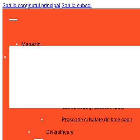
Sari la conținutul principal
Sari la subsol
Magazin
Igienă și Sănătate
Accesorii îngrijire copii
Articole igienă dentară copii
Aspiratoare nazale și accesorii
Cădițe bebe și accesorii baie
Prosoape și halate de baie copii
Diversificare