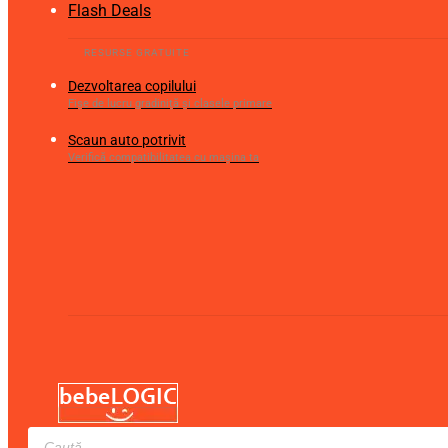
Flash Deals
Dezvoltarea copilului
Fișe de lucru gradiniță și clasele primare
Scaun auto potrivit
Verifică compatibilitatea cu mașina ta
Products