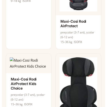
9–18 kg
ISOFIX
Maxi-Cosi Rodi
AirProtect
preșcolar (3-7 ani), școlar
(6-12 ani)
15–36 kg
ISOFIX
Maxi-Cosi Rodi
AirProtect Kids
Choice
preșcolar (3-7 ani), școlar
(6-12 ani)
15–36 kg
ISOFIX