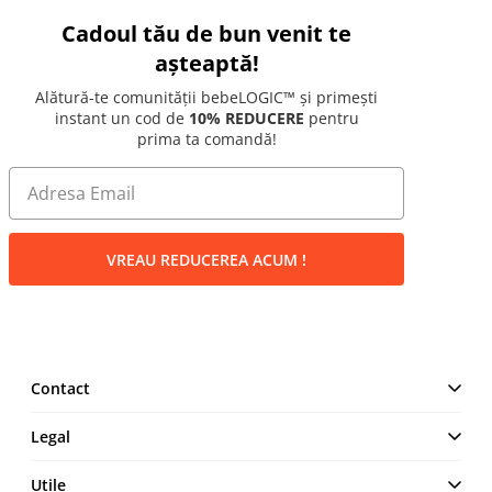
Cadoul tău de bun venit te
așteaptă!
Alătură-te comunității bebeLOGIC™ și primești
instant un cod de
10% REDUCERE
pentru
prima ta comandă!
VREAU REDUCEREA ACUM !
Contact
MAKE IT LOGIC SRL
Legal
Str. Lt. Aurel Botea, Nr. 4,
București, Sector 3,
Termeni și Condiții
Utile
România