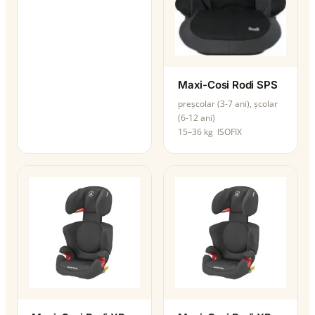
Maxi-Cosi Rodi SPS
preșcolar (3-7 ani), școlar
(6-12 ani)
15–36 kg
ISOFIX