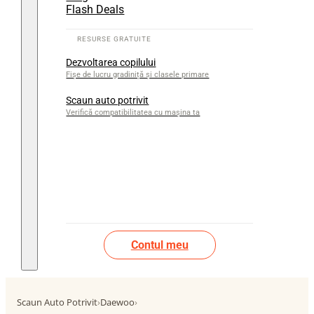
Flash Deals
Dezvoltarea copilului
Fișe de lucru gradiniță și clasele primare
Scaun auto potrivit
Verifică compatibilitatea cu mașina ta
Contul meu
Scaun Auto Potrivit
›
Daewoo
›