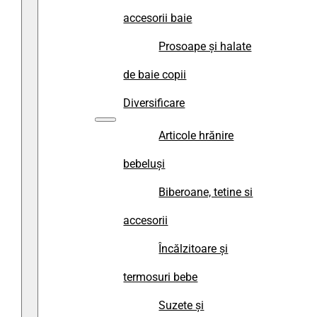
accesorii baie
Prosoape și halate
de baie copii
Diversificare
Articole hrănire
bebeluși
Biberoane, tetine si
accesorii
Încălzitoare și
termosuri bebe
Suzete și