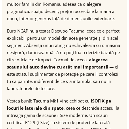
multor familii din România, adesea ca o alegere
pragmatică: spațiu decent, prețuri accesibile la mâna a
doua, interior generos față de dimensiunile exterioare.
Euro NCAP nu a testat Daewoo Tacuma, ceea ce e perfect
explicabil pentru un model din acea generație și din acel
segment. Absența unui rating nu echivalează cu o mașină
nesigură, dar înseamnă că nu poți lua o decizie bazată pe
cifre oficiale de impact. Tocmai de aceea,
alegerea
scaunului auto devine cu atât mai importantă
— el
este stratul suplimentar de protecție pe care îl controlezi
tu ca părinte, indiferent de ce s-a întâmplat sau nu în
laboratoarele de testare.
Vestea bună: Tacuma Mk1 vine echipat cu
ISOFIX pe
locurile laterale din spate
, ceea ce deschide accesul la
întreaga gamă de scaune i-Size moderne. Un scaun
certificat R129 (i-Size) cu sistem de protecție laterală