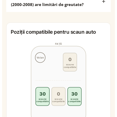
(2000-2008) are limitări de greutate?
Poziții compatibile pentru scaun auto
FAȚĂ
Volan
0
scaune
compatibile
30
0
30
scaune
scaune
scaune
compatibile
compatibile
compatibile