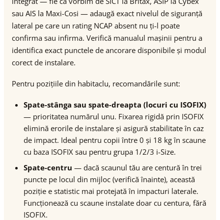
integrat — fie că vorbim de SICT la Britax, ASIP la Cybex
sau AIS la Maxi-Cosi — adaugă exact nivelul de siguranță
lateral pe care un rating NCAP absent nu ți-l poate
confirma sau infirma. Verifică manualul mașinii pentru a
identifica exact punctele de ancorare disponibile și modul
corect de instalare.
Pentru pozițiile din habitaclu, recomandările sunt:
Spate-stânga sau spate-dreapta (locuri cu ISOFIX)
— prioritatea numărul unu. Fixarea rigidă prin ISOFIX
elimină erorile de instalare și asigură stabilitate în caz
de impact. Ideal pentru copii între 0 și 18 kg în scaune
cu baza ISOFIX sau pentru grupa 1/2/3 i-Size.
Spate-centru
— dacă scaunul tău are centură în trei
puncte pe locul din mijloc (verifică înainte), această
poziție e statistic mai protejată în impacturi laterale.
Funcționează cu scaune instalate doar cu centura, fără
ISOFIX.