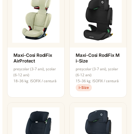
Maxi-Cosi RodiFix
Maxi-Cosi RodiFix M
AirProtect
i-Size
preșcolar (3-7 ani), școlar
preșcolar (3-7 ani), școlar
(6-12 ani)
(6-12 ani)
18–36 kg
ISOFIX / centură
15–36 kg
ISOFIX / centură
i-Size