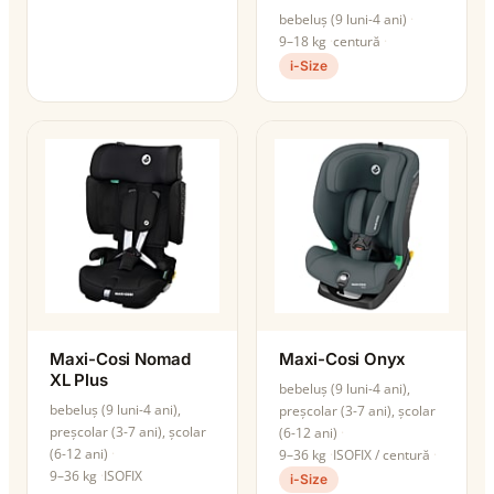
bebeluș (9 luni-4 ani)
9–18 kg
centură
i-Size
Maxi-Cosi Nomad
Maxi-Cosi Onyx
XL Plus
bebeluș (9 luni-4 ani),
bebeluș (9 luni-4 ani),
preșcolar (3-7 ani), școlar
preșcolar (3-7 ani), școlar
(6-12 ani)
(6-12 ani)
9–36 kg
ISOFIX / centură
9–36 kg
ISOFIX
i-Size