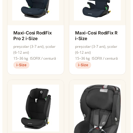
Maxi-Cosi RodiFix
Maxi-Cosi RodiFix R
Pro 2 i-Size
i-Size
preșcolar (3-7 ani), școlar
preșcolar (3-7 ani), școlar
(6-12 ani)
(6-12 ani)
15–36 kg
ISOFIX / centură
15–36 kg
ISOFIX / centură
i-Size
i-Size