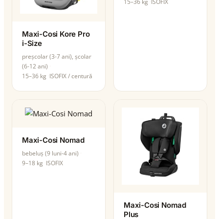
15–36 kg
ISOFIX
Maxi-Cosi Kore Pro
i-Size
preșcolar (3-7 ani), școlar
(6-12 ani)
15–36 kg
ISOFIX / centură
Maxi-Cosi Nomad
bebeluș (9 luni-4 ani)
9–18 kg
ISOFIX
Maxi-Cosi Nomad
Plus