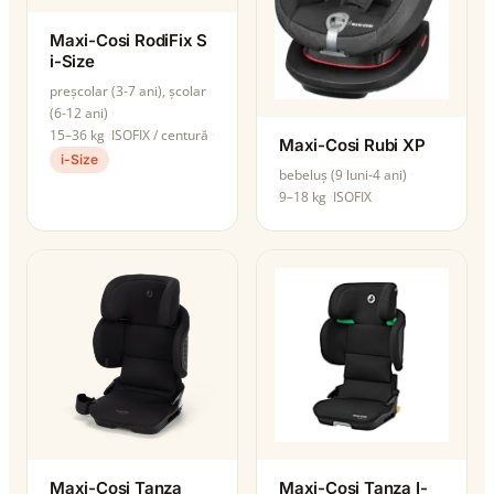
Maxi-Cosi RodiFix S
i-Size
preșcolar (3-7 ani), școlar
(6-12 ani)
15–36 kg
ISOFIX / centură
Maxi-Cosi Rubi XP
i-Size
bebeluș (9 luni-4 ani)
9–18 kg
ISOFIX
Maxi-Cosi Tanza
Maxi-Cosi Tanza I-