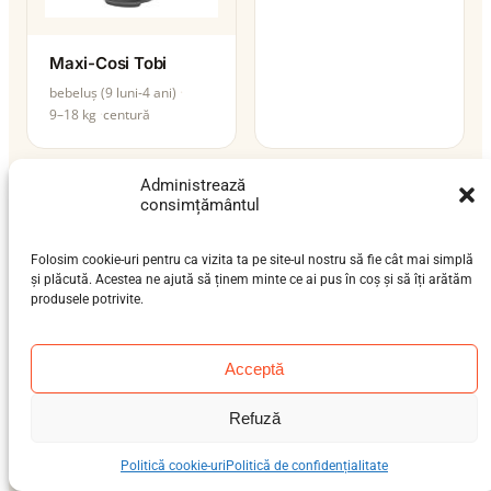
Maxi-Cosi Tobi
bebeluș (9 luni-4 ani)
9–18 kg
centură
Administrează
consimțământul
Folosim cookie-uri pentru ca vizita ta pe site-ul nostru să fie cât mai simplă
și plăcută. Acestea ne ajută să ținem minte ce ai pus în coș și să îți arătăm
produsele potrivite.
Acceptă
Maxi-Cosi Topaz
Refuză
preșcolar (3-7 ani), școlar
(6-12 ani)
Politică cookie-uri
Politică de confidențialitate
15–36 kg
ISOFIX