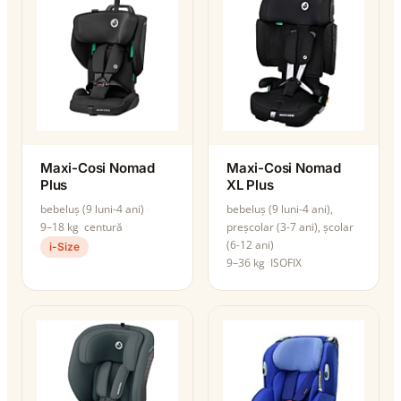
Maxi-Cosi Nomad
Maxi-Cosi Nomad
Plus
XL Plus
bebeluș (9 luni-4 ani)
bebeluș (9 luni-4 ani),
9–18 kg
centură
preșcolar (3-7 ani), școlar
(6-12 ani)
i-Size
9–36 kg
ISOFIX