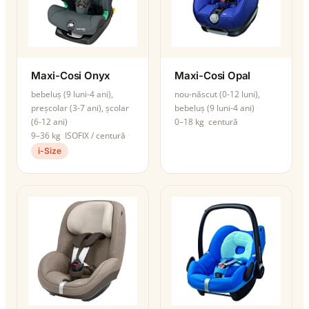
Maxi-Cosi Onyx
Maxi-Cosi Opal
bebeluș (9 luni-4 ani),
nou-născut (0-12 luni),
preșcolar (3-7 ani), școlar
bebeluș (9 luni-4 ani)
(6-12 ani)
0–18 kg
centură
9–36 kg
ISOFIX / centură
i-Size