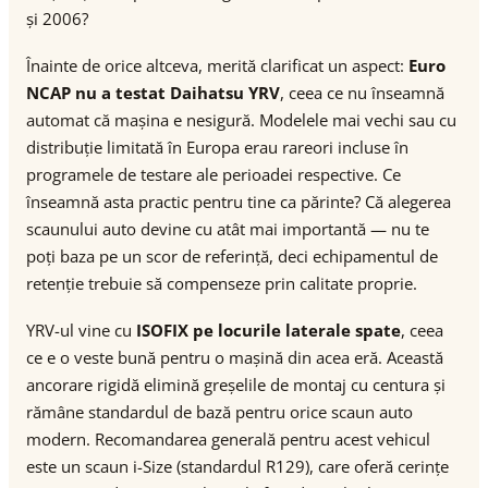
și 2006?
Înainte de orice altceva, merită clarificat un aspect:
Euro
NCAP nu a testat Daihatsu YRV
, ceea ce nu înseamnă
automat că mașina e nesigură. Modelele mai vechi sau cu
distribuție limitată în Europa erau rareori incluse în
programele de testare ale perioadei respective. Ce
înseamnă asta practic pentru tine ca părinte? Că alegerea
scaunului auto devine cu atât mai importantă — nu te
poți baza pe un scor de referință, deci echipamentul de
retenție trebuie să compenseze prin calitate proprie.
YRV-ul vine cu
ISOFIX pe locurile laterale spate
, ceea
ce e o veste bună pentru o mașină din acea eră. Această
ancorare rigidă elimină greșelile de montaj cu centura și
rămâne standardul de bază pentru orice scaun auto
modern. Recomandarea generală pentru acest vehicul
este un scaun i-Size (standardul R129), care oferă cerințe