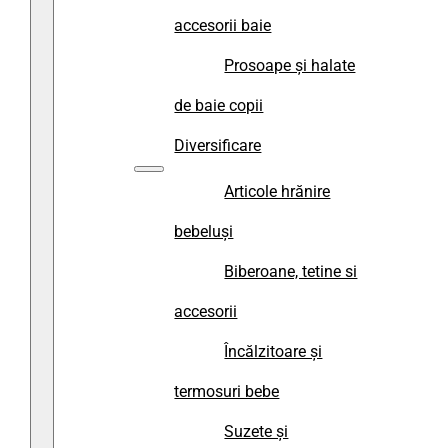
accesorii baie
Prosoape și halate
de baie copii
Diversificare
Articole hrănire
bebeluși
Biberoane, tetine si
accesorii
Încălzitoare și
termosuri bebe
Suzete și