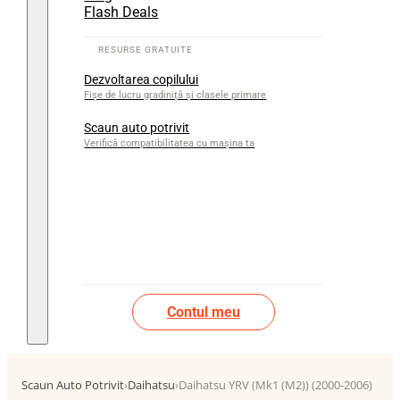
Flash Deals
Dezvoltarea copilului
Fișe de lucru gradiniță și clasele primare
Scaun auto potrivit
Verifică compatibilitatea cu mașina ta
Contul meu
Scaun Auto Potrivit
›
Daihatsu
›
Daihatsu YRV (Mk1 (M2)) (2000-2006)