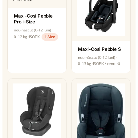
Maxi-Cosi Pebble
Pro i-Size
nou-născut (0-12 luni)
0–12 kg
ISOFIX
i-Size
Maxi-Cosi Pebble S
nou-născut (0-12 luni)
0–13 kg
ISOFIX / centură