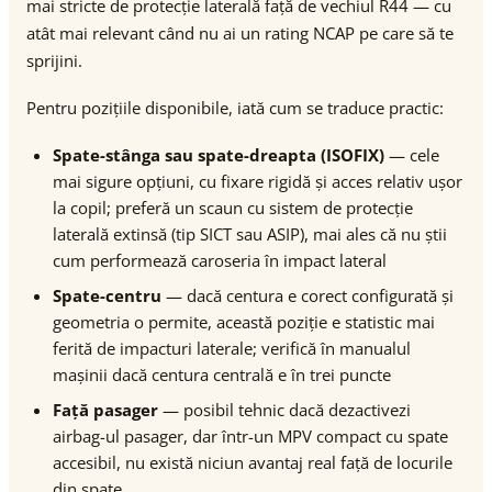
mai stricte de protecție laterală față de vechiul R44 — cu
atât mai relevant când nu ai un rating NCAP pe care să te
sprijini.
Pentru pozițiile disponibile, iată cum se traduce practic:
Spate-stânga sau spate-dreapta (ISOFIX)
— cele
mai sigure opțiuni, cu fixare rigidă și acces relativ ușor
la copil; preferă un scaun cu sistem de protecție
laterală extinsă (tip SICT sau ASIP), mai ales că nu știi
cum performează caroseria în impact lateral
Spate-centru
— dacă centura e corect configurată și
geometria o permite, această poziție e statistic mai
ferită de impacturi laterale; verifică în manualul
mașinii dacă centura centrală e în trei puncte
Față pasager
— posibil tehnic dacă dezactivezi
airbag-ul pasager, dar într-un MPV compact cu spate
accesibil, nu există niciun avantaj real față de locurile
din spate