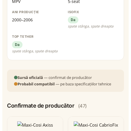
MPV
5-seat
ANI PRODUCȚIE
ISOFIX
2000–2006
Da
spate stânga, spate dreapta
TOP TETHER
Da
spate stânga, spate dreapta
Sursă oficială
— confirmat de producător
Probabil compatibil
— pe baza specificațiilor tehnice
Confirmate de producător
(47)