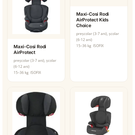
Maxi-Cosi Rodi
AirProtect Kids
Choice
preșcolar (3-7 ani), școlar
(6-12 ani)
15–36 kg
ISOFIX
Maxi-Cosi Rodi
AirProtect
preșcolar (3-7 ani), școlar
(6-12 ani)
15–36 kg
ISOFIX