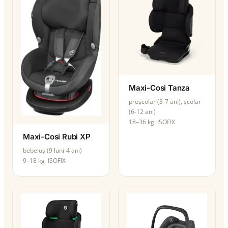
Maxi-Cosi Tanza
preșcolar (3-7 ani), școlar
(6-12 ani)
18–36 kg
ISOFIX
Maxi-Cosi Rubi XP
bebeluș (9 luni-4 ani)
9–18 kg
ISOFIX