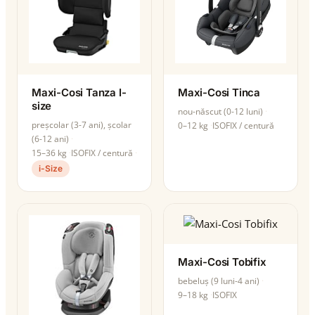
Maxi-Cosi Tanza I-
Maxi-Cosi Tinca
size
nou-născut (0-12 luni)
preșcolar (3-7 ani), școlar
0–12 kg
ISOFIX / centură
(6-12 ani)
15–36 kg
ISOFIX / centură
i-Size
Maxi-Cosi Tobifix
bebeluș (9 luni-4 ani)
9–18 kg
ISOFIX