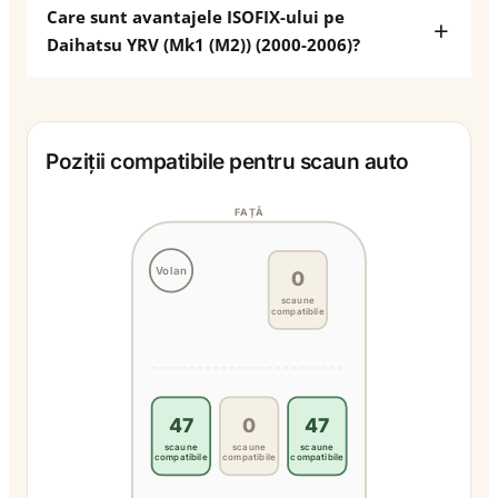
Care sunt avantajele ISOFIX-ului pe
Daihatsu YRV (Mk1 (M2)) (2000-2006)?
Poziții compatibile pentru scaun auto
FAȚĂ
Volan
0
scaune
compatibile
47
0
47
scaune
scaune
scaune
compatibile
compatibile
compatibile