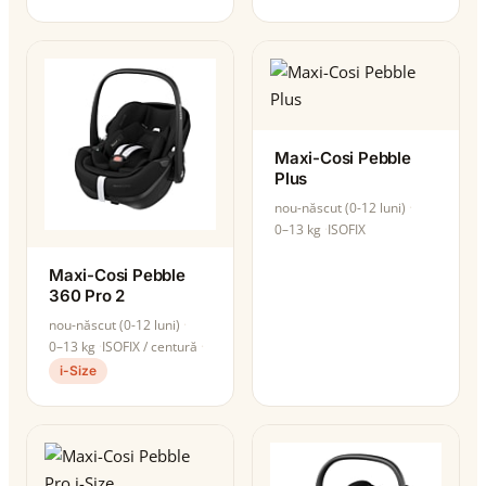
Maxi-Cosi Pebble
Plus
nou-născut (0-12 luni)
0–13 kg
ISOFIX
Maxi-Cosi Pebble
360 Pro 2
nou-născut (0-12 luni)
0–13 kg
ISOFIX / centură
i-Size