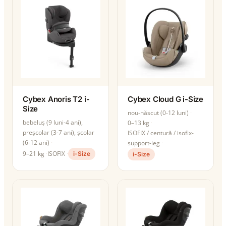
Cybex Anoris T2 i-
Cybex Cloud G i-Size
Size
nou-născut (0-12 luni)
bebeluș (9 luni-4 ani),
0–13 kg
preșcolar (3-7 ani), școlar
ISOFIX / centură / isofix-
(6-12 ani)
support-leg
9–21 kg
ISOFIX
i-Size
i-Size