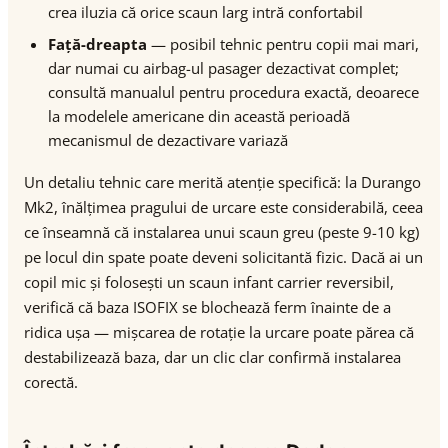
crea iluzia că orice scaun larg intră confortabil
Față-dreapta
— posibil tehnic pentru copii mai mari,
dar numai cu airbag-ul pasager dezactivat complet;
consultă manualul pentru procedura exactă, deoarece
la modelele americane din această perioadă
mecanismul de dezactivare variază
Un detaliu tehnic care merită atenție specifică: la Durango
Mk2, înălțimea pragului de urcare este considerabilă, ceea
ce înseamnă că instalarea unui scaun greu (peste 9-10 kg)
pe locul din spate poate deveni solicitantă fizic. Dacă ai un
copil mic și folosești un scaun infant carrier reversibil,
verifică că baza ISOFIX se blochează ferm înainte de a
ridica ușa — mișcarea de rotație la urcare poate părea că
destabilizează baza, dar un clic clar confirmă instalarea
corectă.