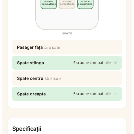
scaune
scaune
scaune
compatibile
compatibile
compatibile
SPATE
Pasager față
fără date
5 scaune compatibile
→
Spate stânga
Spate centru
fără date
5 scaune compatibile
→
Spate dreapta
Specificații