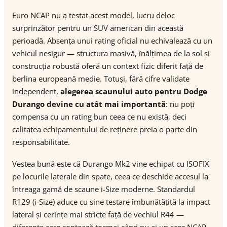
Euro NCAP nu a testat acest model, lucru deloc
surprinzător pentru un SUV american din această
perioadă. Absența unui rating oficial nu echivalează cu un
vehicul nesigur — structura masivă, înălțimea de la sol și
construcția robustă oferă un context fizic diferit față de
berlina europeană medie. Totuși, fără cifre validate
independent,
alegerea scaunului auto pentru Dodge
Durango devine cu atât mai importantă
: nu poți
compensa cu un rating bun ceea ce nu există, deci
calitatea echipamentului de reținere preia o parte din
responsabilitate.
Vestea bună este că Durango Mk2 vine echipat cu ISOFIX
pe locurile laterale din spate, ceea ce deschide accesul la
întreaga gamă de scaune i-Size moderne. Standardul
R129 (i-Size) aduce cu sine testare îmbunătățită la impact
lateral și cerințe mai stricte față de vechiul R44 —