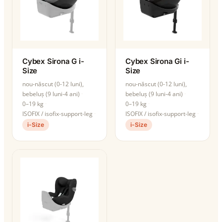
Cybex Sirona G i-
Cybex Sirona Gi i-
Size
Size
nou-născut (0-12 luni),
nou-născut (0-12 luni),
bebeluș (9 luni-4 ani)
bebeluș (9 luni-4 ani)
0–19 kg
0–19 kg
ISOFIX / isofix-support-leg
ISOFIX / isofix-support-leg
i-Size
i-Size