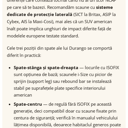
diferențe care contează tocmai când nu ai un scor NCAP
pe care să te bazezi. Recomandăm scaune cu
sisteme
dedicate de protecție laterală
(SICT la Britax, ASIP la
Cybex, AIS la Maxi-Cosi), mai ales că un SUV american
înalt poate implica unghiuri de impact diferite față de
modelele europene testate standard.
Cele trei poziții din spate ale lui Durango se comportă
diferit în practică:
Spate-stânga și spate-dreapta
— locurile cu ISOFIX
sunt opțiunea de bază; scaunele i-Size cu picior de
sprijin (support leg) sau rebound bar se instalează
stabil pe suprafețele plate specifice interiorului
american
Spate-centru
— de regulă fără ISOFIX pe această
generație, deci compatibil doar cu scaune fixate prin
centura de siguranță; verifică în manualul vehiculului
lățimea disponibilă, deoarece habitaclul generos poate