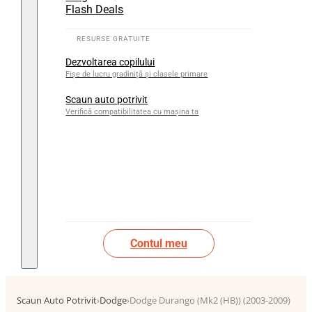
Flash Deals
Dezvoltarea copilului
Fișe de lucru gradiniță și clasele primare
Scaun auto potrivit
Verifică compatibilitatea cu mașina ta
Contul meu
Scaun Auto Potrivit
›
Dodge
›
Dodge Durango (Mk2 (HB)) (2003-2009)