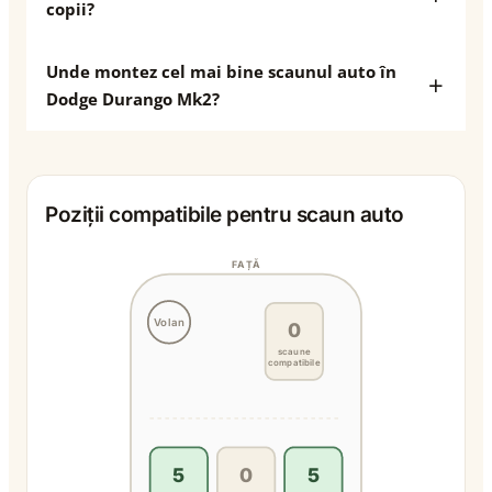
copii?
Unde montez cel mai bine scaunul auto în
Dodge Durango Mk2?
Poziții compatibile pentru scaun auto
FAȚĂ
Volan
0
scaune
compatibile
5
0
5