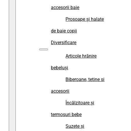
accesorii baie
Prosoape și halate
de baie copii
Diversificare
Articole hrănire
bebeluși
Biberoane, tetine si
accesorii
Încălzitoare și
termosuri bebe
Suzete și