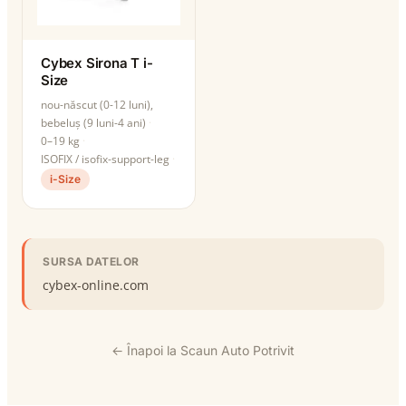
Cybex Sirona T i-
Size
nou-născut (0-12 luni),
bebeluș (9 luni-4 ani)
0–19 kg
ISOFIX / isofix-support-leg
i-Size
SURSA DATELOR
cybex-online.com
← Înapoi la Scaun Auto Potrivit