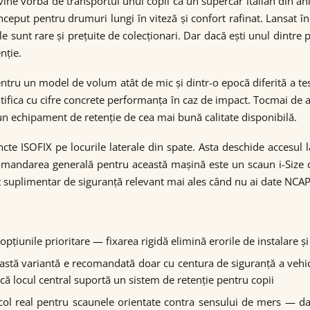
ine vorba de transportul unui copil ca un supercar italian din an
ceput pentru drumuri lungi în viteză și confort rafinat. Lansat 
unt rare și prețuite de colecționari. Dar dacă ești unul dintre pu
nție.
tru un model de volum atât de mic și dintr-o epocă diferită a tes
fica cu cifre concrete performanța în caz de impact. Tocmai de 
un echipament de retenție de cea mai bună calitate disponibilă.
te ISOFIX pe locurile laterale din spate. Asta deschide accesul
omandarea generală pentru această mașină este un scaun i-Size 
at suplimentar de siguranță relevant mai ales când nu ai date NCAP 
 opțiunile prioritare — fixarea rigidă elimină erorile de instalare 
eastă variantă e recomandată doar cu centura de siguranță a vehicul
ă locul central suportă un sistem de retenție pentru copii
icol real pentru scaunele orientate contra sensului de mers — dacă