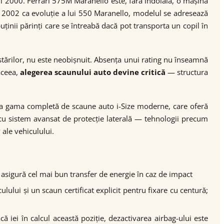
ii 2000. Ferrari 575M Maranello este, fără îndoială, o mașină
în 2002 ca evoluție a lui 550 Maranello, modelul se adresează
ținii părinți care se întreabă dacă pot transporta un copil în
tărilor, nu este neobișnuit. Absența unui rating nu înseamnă
aceea,
alegerea scaunului auto devine critică
— structura
 la gama completă de scaune auto i-Size moderne, care oferă
cu sistem avansat de protecție laterală — tehnologii precum
ale vehiculului.
și asigură cel mai bun transfer de energie în caz de impact
ului și un scaun certificat explicit pentru fixare cu centură;
 iei în calcul această poziție, dezactivarea airbag-ului este