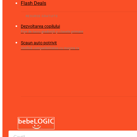
Flash Deals
Dezvoltarea copilului
Fișe de lucru gradiniță și clasele primare
Scaun auto potrivit
Verifică compatibilitatea cu mașina ta
Products