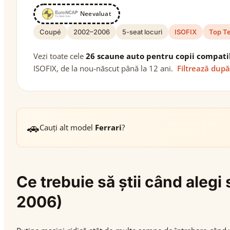
Neevaluat
Coupé
2002–2006
5-seat locuri
ISOFIX
Top T
Vezi toate cele
26 scaune auto pentru copii compati
ISOFIX, de la nou-născut până la 12 ani.
Filtrează după
🚗
Cauți alt model
Ferrari
?
Ce trebuie să știi când aleg
2006)