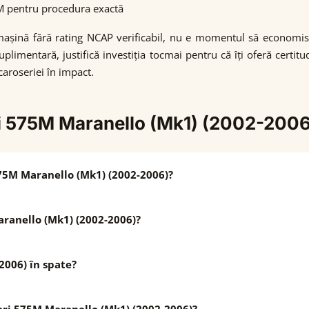
5M pentru procedura exactă
o mașină fără rating NCAP verificabil, nu e momentul să economi
uplimentară, justifică investiția tocmai pentru că îți oferă cert
roseriei în impact.
ari 575M Maranello (Mk1) (2002-2006
575M Maranello (Mk1) (2002-2006)?
Maranello (Mk1) (2002-2006)?
2006) în spate?