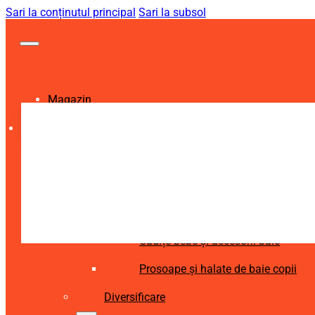
Sari la conținutul principal
Sari la subsol
Magazin
Igienă și Sănătate
Accesorii îngrijire copii
Articole igienă dentară copii
Aspiratoare nazale și accesorii
Cădițe bebe și accesorii baie
Prosoape și halate de baie copii
Diversificare