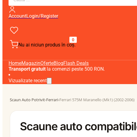
search
Account
Login/Register
0
Nu ai niciun produs în coș.
Home
Magazin
Oferte
Blog
Flash Deals
Transport gratuit
la comenzi peste 500 RON.
Vizualizate recent
Scaun Auto Potrivit
›
Ferrari
›
Ferrari 575M Maranello (Mk1) (2002-2006)
Scaune auto compatibil