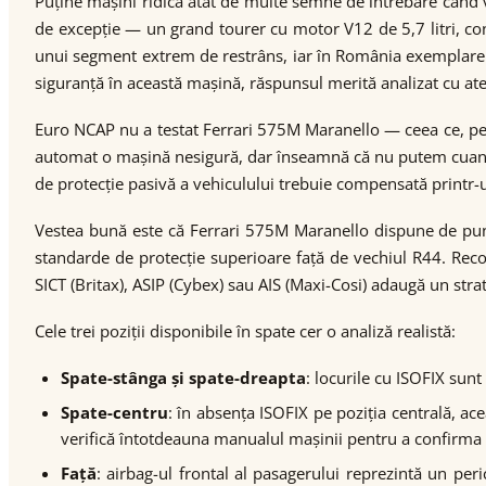
Puține mașini ridică atât de multe semne de întrebare când v
de excepție — un grand tourer cu motor V12 de 5,7 litri, con
unui segment extrem de restrâns, iar în România exemplarele s
siguranță în această mașină, răspunsul merită analizat cu ate
Euro NCAP nu a testat Ferrari 575M Maranello — ceea ce, pen
automat o mașină nesigură, dar înseamnă că nu putem cuanti
de protecție pasivă a vehiculului trebuie compensată printr-
Vestea bună este că Ferrari 575M Maranello dispune de punc
standarde de protecție superioare față de vechiul R44. Rec
SICT (Britax), ASIP (Cybex) sau AIS (Maxi-Cosi) adaugă un str
Cele trei poziții disponibile în spate cer o analiză realistă:
Spate-stânga și spate-dreapta
: locurile cu ISOFIX sunt
Spate-centru
: în absența ISOFIX pe poziția centrală, ac
verifică întotdeauna manualul mașinii pentru a confirma c
Față
: airbag-ul frontal al pasagerului reprezintă un per