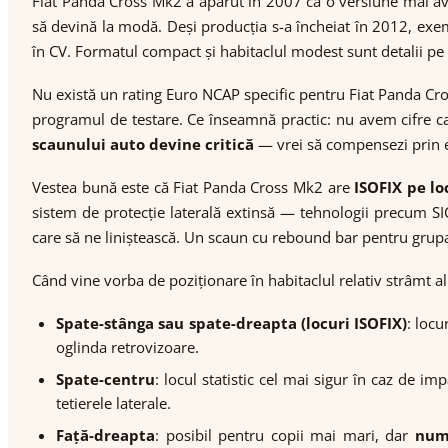
Fiat Panda Cross Mk2 a apărut în 2007 ca o versiune mai ave
să devină la modă. Deși producția s-a încheiat în 2012, exem
în CV. Formatul compact și habitaclul modest sunt detalii pe c
Nu există un rating Euro NCAP specific pentru Fiat Panda Cr
programul de testare. Ce înseamnă practic: nu avem cifre car
scaunului auto devine critică
— vrei să compensezi prin ec
Vestea bună este că Fiat Panda Cross Mk2 are
ISOFIX pe lo
sistem de protecție laterală extinsă — tehnologii precum S
care să ne liniștească. Un scaun cu rebound bar pentru grupa 
Când vine vorba de poziționare în habitaclul relativ strâmt al
Spate-stânga sau spate-dreapta (locuri ISOFIX)
: locu
oglinda retrovizoare.
Spate-centru
: locul statistic cel mai sigur în caz de i
tetierele laterale.
Față-dreapta
: posibil pentru copii mai mari, dar
numa