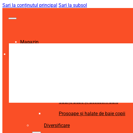
Sari la conținutul principal
Sari la subsol
Magazin
Igienă și Sănătate
Accesorii îngrijire copii
Articole igienă dentară copii
Aspiratoare nazale și accesorii
Cădițe bebe și accesorii baie
Prosoape și halate de baie copii
Diversificare