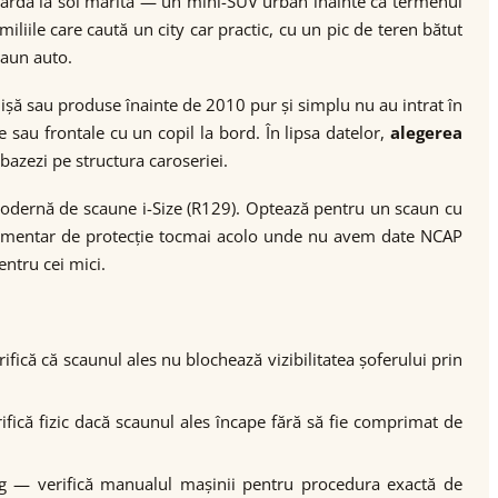
 gardă la sol mărită — un mini-SUV urban înainte ca termenul
iile care caută un city car practic, cu un pic de teren bătut
caun auto.
șă sau produse înainte de 2010 pur și simplu nu au intrat în
sau frontale cu un copil la bord. În lipsa datelor,
alegerea
bazezi pe structura caroseriei.
modernă de scaune i-Size (R129). Optează pentru un scaun cu
uplimentar de protecție tocmai acolo unde nu avem date NCAP
ntru cei mici.
rifică că scaunul ales nu blochează vizibilitatea șoferului prin
rifică fizic dacă scaunul ales încape fără să fie comprimat de
g — verifică manualul mașinii pentru procedura exactă de