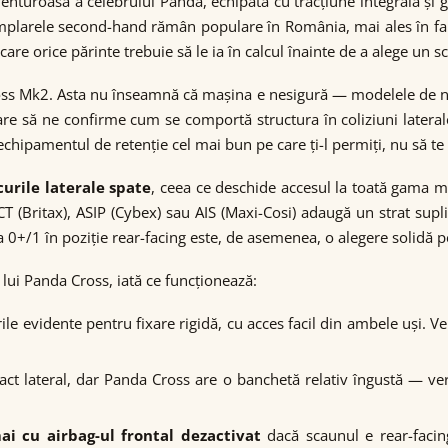
nturoasă a celebrului Panda, echipată cu tracțiune integrală și
plarele second-hand rămân populare în România, mai ales în famil
are orice părinte trebuie să le ia în calcul înainte de a alege un s
oss Mk2. Asta nu înseamnă că mașina e nesigură — modelele de ni
e să ne confirme cum se comportă structura în coliziuni laterale 
hipamentul de retenție cel mai bun pe care ți-l permiți, nu să te 
curile laterale spate
, ceea ce deschide accesul la toată gama 
ICT (Britax), ASIP (Cybex) sau AIS (Maxi-Cosi) adaugă un strat s
0+/1 în poziție rear-facing este, de asemenea, o alegere solidă pe
 lui Panda Cross, iată ce funcționează:
rile evidente pentru fixare rigidă, cu acces facil din ambele uși. Ve
mpact lateral, dar Panda Cross are o banchetă relativ îngustă — ve
i cu airbag-ul frontal dezactivat
dacă scaunul e rear-facin