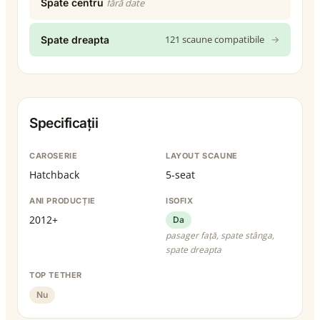
Spate centru
fără date
121 scaune compatibile
→
Spate dreapta
Specificații
CAROSERIE
LAYOUT SCAUNE
Hatchback
5-seat
ANI PRODUCȚIE
ISOFIX
2012+
Da
pasager față, spate stânga,
spate dreapta
TOP TETHER
Nu