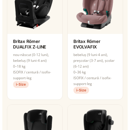
Britax Römer
Britax Römer
DUALFIX Z-LINE
EVOLVAFIX
nou-născut (0-12 luni),
bebeluș (9 luni-4 ani),
bebeluș (9 luni-4 ani)
preșcolar (3-7 ani), școlar
0–18 kg
(6-12 ani)
ISOFIX / centură / isofix-
0–36 kg
support-leg
ISOFIX / centură / isofix-
support-leg
i-Size
i-Size