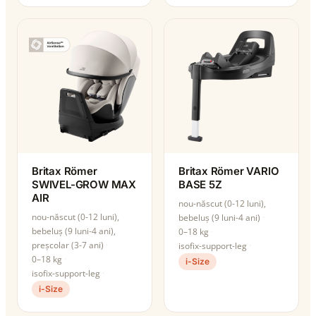
Britax Römer
Britax Römer VARIO
SWIVEL-GROW MAX
BASE 5Z
AIR
nou-născut (0-12 luni),
nou-născut (0-12 luni),
bebeluș (9 luni-4 ani)
bebeluș (9 luni-4 ani),
0–18 kg
preșcolar (3-7 ani)
isofix-support-leg
0–18 kg
i-Size
isofix-support-leg
i-Size