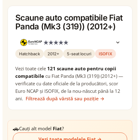
Scaune auto compatibile Fiat
Panda (Mk3 (319)) (2012+)
Hatchback
2012+
5-seat locuri
ISOFIX
Vezi toate cele
121 scaune auto pentru copii
compatibile
cu Fiat Panda (Mk3 (319)) (2012+) —
verificate cu date oficiale de la producători, scor
Euro NCAP și ISOFIX, de la nou-născut până la 12
ani.
Filtrează după vârstă sau poziție →
🚗
Cauți alt model
Fiat
?
Vezi toate modelele Fiat →