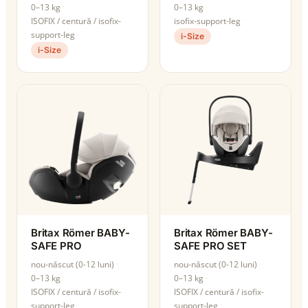
0–13 kg
0–13 kg
ISOFIX / centură / isofix-
isofix-support-leg
support-leg
i-Size
i-Size
Britax Römer BABY-
Britax Römer BABY-
SAFE PRO
SAFE PRO SET
nou-născut (0-12 luni)
nou-născut (0-12 luni)
0–13 kg
0–13 kg
ISOFIX / centură / isofix-
ISOFIX / centură / isofix-
support-leg
support-leg