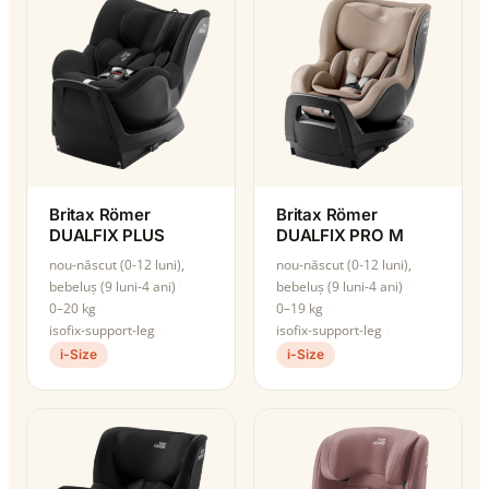
Britax Römer
Britax Römer
DUALFIX PLUS
DUALFIX PRO M
nou-născut (0-12 luni),
nou-născut (0-12 luni),
bebeluș (9 luni-4 ani)
bebeluș (9 luni-4 ani)
0–20 kg
0–19 kg
isofix-support-leg
isofix-support-leg
i-Size
i-Size