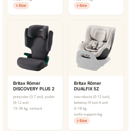
i-Size
i-Size
Britax Römer
Britax Römer
DISCOVERY PLUS 2
DUALFIX 5Z
preșcolar (3-7 ani), școlar
nou-născut (0-12 luni),
(6-12 ani)
bebeluș (9 luni-4 ani)
15–36 kg
centură
0–18 kg
isofix-support-leg
i-Size