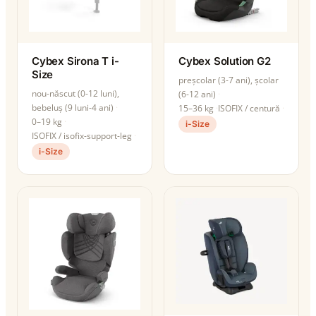
Cybex Sirona T i-
Cybex Solution G2
Size
preșcolar (3-7 ani), școlar
nou-născut (0-12 luni),
(6-12 ani)
bebeluș (9 luni-4 ani)
15–36 kg
ISOFIX / centură
0–19 kg
i-Size
ISOFIX / isofix-support-leg
i-Size