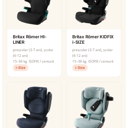
Britax Römer HI-
Britax Römer KIDFIX
LINER
i-SIZE
preșcolar (3-7 ani), școlar
preșcolar (3-7 ani), școlar
(6-12 ani)
(6-12 ani)
15–36 kg
ISOFIX / centură
15–36 kg
ISOFIX / centură
i-Size
i-Size