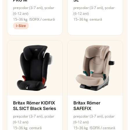
preșcolar (3-7 ani), școlar
preșcolar (3-7 ani), școlar
(6-12 ani)
(6-12 ani)
15–36 kg
ISOFIX / centură
15–36 kg
centură
i-Size
Britax Römer KIDFIX
Britax Römer
SL SICT Black Series
SAFEFIX
preșcolar (3-7 ani), școlar
preșcolar (3-7 ani), școlar
(6-12 ani)
(6-12 ani)
15–36 kg
centură
15–36 kg
ISOFIX / centură