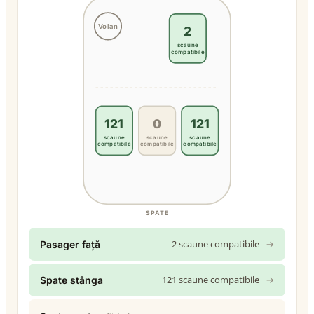
Volan
2
scaune
compatibile
121
0
121
scaune
scaune
scaune
compatibile
compatibile
compatibile
SPATE
2 scaune compatibile
→
Pasager față
121 scaune compatibile
→
Spate stânga