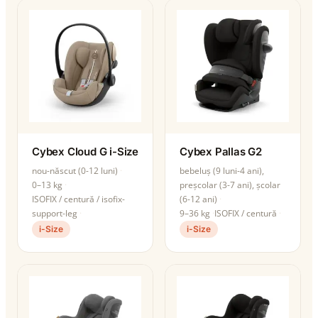
Cybex Cloud G i-Size
Cybex Pallas G2
nou-născut (0-12 luni)
bebeluș (9 luni-4 ani),
0–13 kg
preșcolar (3-7 ani), școlar
ISOFIX / centură / isofix-
(6-12 ani)
support-leg
9–36 kg
ISOFIX / centură
i-Size
i-Size