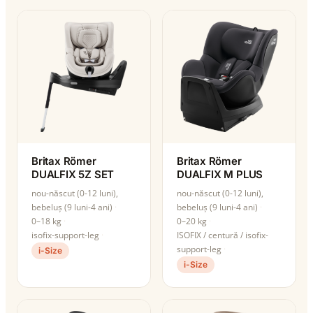
Britax Römer
Britax Römer
DUALFIX 5Z SET
DUALFIX M PLUS
nou-născut (0-12 luni),
nou-născut (0-12 luni),
bebeluș (9 luni-4 ani)
bebeluș (9 luni-4 ani)
0–18 kg
0–20 kg
isofix-support-leg
ISOFIX / centură / isofix-
support-leg
i-Size
i-Size