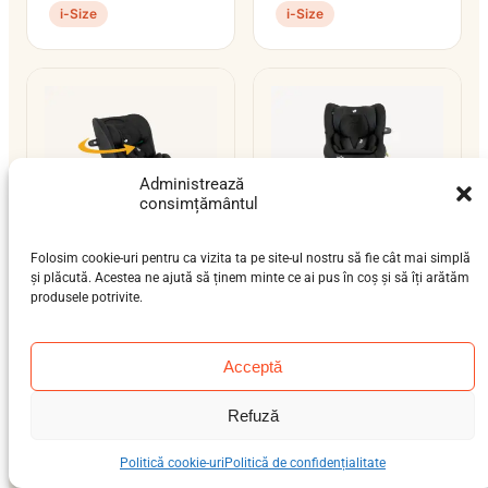
i-Size
i-Size
Administrează
consimțământul
Folosim cookie-uri pentru ca vizita ta pe site-ul nostru să fie cât mai simplă
și plăcută. Acestea ne ajută să ținem minte ce ai pus în coș și să îți arătăm
Joie i-Pivot Grow
Joie i-Spin 360
produsele potrivite.
nou-născut (0-12 luni),
nou-născut (0-12 luni),
bebeluș (9 luni-4 ani),
bebeluș (9 luni-4 ani)
Acceptă
preșcolar (3-7 ani)
0–18 kg
0–25 kg
isofix-support-leg
isofix-support-leg
i-Size
Refuză
i-Size
Politică cookie-uri
Politică de confidențialitate