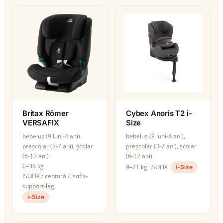
Britax Römer
Cybex Anoris T2 i-
VERSAFIX
Size
bebeluș (9 luni-4 ani),
bebeluș (9 luni-4 ani),
preșcolar (3-7 ani), școlar
preșcolar (3-7 ani), școlar
(6-12 ani)
(6-12 ani)
0–36 kg
9–21 kg
ISOFIX
i-Size
ISOFIX / centură / isofix-
support-leg
i-Size