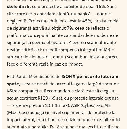
stele din 5
, cu o protecție a copiilor de doar 16%. Sunt
cifre care cer o abordare atentă, nu panică — dar nici
neglijență. Protecția adulților a ieșit la 45%, iar sistemele
de siguranță activă au obținut 7%, ceea ce reflectă o
platformă concepută înainte ca standardele moderne de
siguranță să devină obligatorii. Alegerea scaunului auto
devine critică aici: nu poți compensa integral limitările
structurale ale mașinii, dar un scaun bun, instalat corect,
face o diferență reală în caz de impact.
Fiat Panda Mk3 dispune de
ISOFIX pe locurile laterale
spate
, ceea ce deschide accesul la gama largă de scaune
i-Size compatibile. Recomandarea clară este să alegi un
scaun certificat R129 (i-Size), cu protecție laterală extinsă
— sisteme precum SICT (Britax), ASIP (Cybex) sau AIS
(Maxi-Cosi) adaugă un nivel suplimentar de protecție la
impact lateral, exact tipul de coliziune unde mașinile mici
sunt mai vulnerabile. Evită scaunele mai vechi, certificate