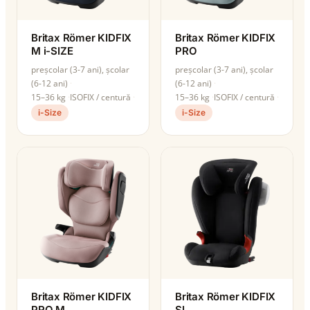
Britax Römer KIDFIX
Britax Römer KIDFIX
M i-SIZE
PRO
preșcolar (3-7 ani), școlar
preșcolar (3-7 ani), școlar
(6-12 ani)
(6-12 ani)
15–36 kg
ISOFIX / centură
15–36 kg
ISOFIX / centură
i-Size
i-Size
Britax Römer KIDFIX
Britax Römer KIDFIX
PRO M
SL