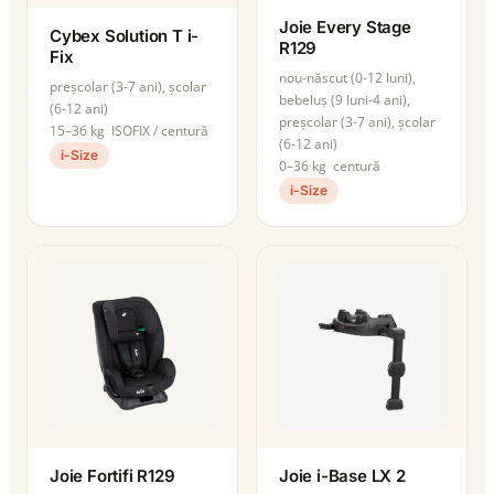
Joie Every Stage
Cybex Solution T i-
R129
Fix
nou-născut (0-12 luni),
preșcolar (3-7 ani), școlar
bebeluș (9 luni-4 ani),
(6-12 ani)
preșcolar (3-7 ani), școlar
15–36 kg
ISOFIX / centură
(6-12 ani)
i-Size
0–36 kg
centură
i-Size
Joie Fortifi R129
Joie i-Base LX 2