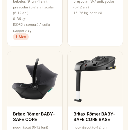
bebeluș (9 luni-4 ani),
preșcolar (3-7 ani), școlar
preșcolar (3-7 ani), școlar
(6-12 ani)
(6-12 ani)
15–36 kg
centură
0–36 kg
ISOFIX / centură / isofix-
support-leg
i-Size
Britax Römer BABY-
Britax Römer BABY-
SAFE CORE
SAFE CORE BASE
nou-născut (0-12 luni)
nou-născut (0-12 luni)