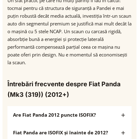
Un sfat practic pe care nu mulți părinți îl iau în calcul:
tocmai pentru că structura de siguranță a Pandei e mai
puțin robustă decât media actuală, investiția într-un scaun
auto din segmentul premium se justifică mai mult decât la
o mașină cu 5 stele NCAP. Un scaun cu carcasă rigidă,
absorbție bună a energiei și protecție laterală
performantă compensează parțial ceea ce mașina nu
poate oferi prin design. Nu e momentul să economisești
la scaun.
Întrebări frecvente despre Fiat Panda
(Mk3 (319)) (2012+)
Are Fiat Panda 2012 puncte ISOFIX?
Fiat Panda are ISOFIX și înainte de 2012?