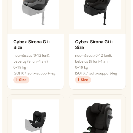
Cybex Sirona G i-
Cybex Sirona Gi i-
Size
Size
nou-născut (0-12 luni),
nou-născut (0-12 luni),
bebeluș (9 luni-4 ani)
bebeluș (9 luni-4 ani)
0–19 kg
0–19 kg
ISOFIX / isofix-support-leg
ISOFIX / isofix-support-leg
i-Size
i-Size