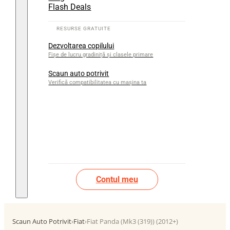
Flash Deals
Dezvoltarea copilului
Fișe de lucru gradiniță și clasele primare
Scaun auto potrivit
Verifică compatibilitatea cu mașina ta
Contul meu
Scaun Auto Potrivit
›
Fiat
›
Fiat Panda (Mk3 (319)) (2012+)