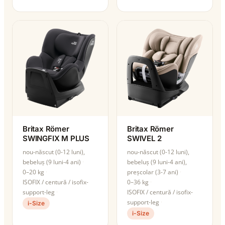
Britax Römer
Britax Römer
SWINGFIX M PLUS
SWIVEL 2
nou-născut (0-12 luni),
nou-născut (0-12 luni),
bebeluș (9 luni-4 ani)
bebeluș (9 luni-4 ani),
0–20 kg
preșcolar (3-7 ani)
ISOFIX / centură / isofix-
0–36 kg
support-leg
ISOFIX / centură / isofix-
support-leg
i-Size
i-Size