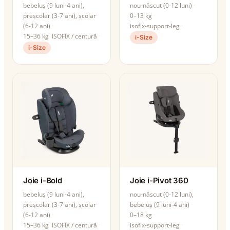
bebeluș (9 luni-4 ani),
nou-născut (0-12 luni)
preșcolar (3-7 ani), școlar
0–13 kg
(6-12 ani)
isofix-support-leg
15–36 kg
ISOFIX / centură
i-Size
i-Size
Joie i-Bold
Joie i-Pivot 360
bebeluș (9 luni-4 ani),
nou-născut (0-12 luni),
preșcolar (3-7 ani), școlar
bebeluș (9 luni-4 ani)
(6-12 ani)
0–18 kg
15–36 kg
ISOFIX / centură
isofix-support-leg