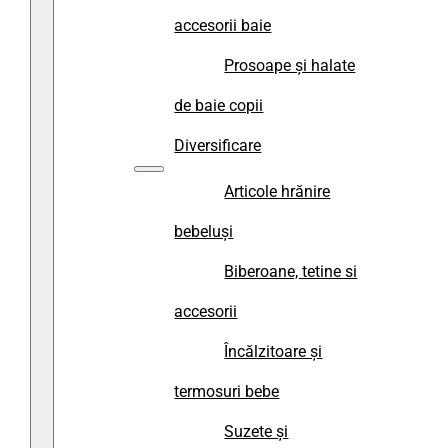
accesorii baie
Prosoape și halate
de baie copii
Diversificare
Articole hrănire
bebeluși
Biberoane, tetine si
accesorii
Încălzitoare și
termosuri bebe
Suzete și