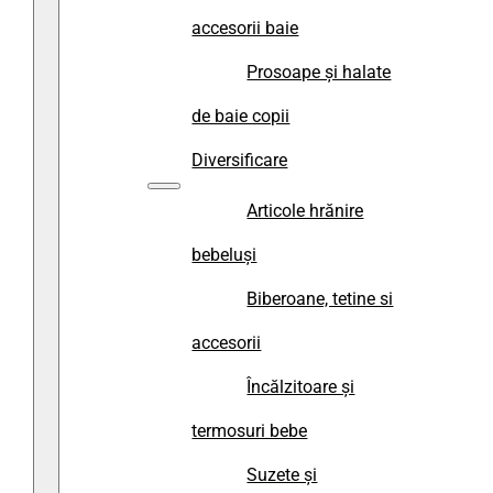
accesorii baie
Prosoape și halate
de baie copii
Diversificare
Articole hrănire
bebeluși
Biberoane, tetine si
accesorii
Încălzitoare și
termosuri bebe
Suzete și