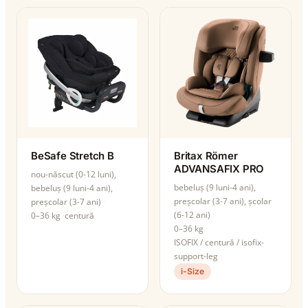
BeSafe Stretch B
Britax Römer
ADVANSAFIX PRO
nou-născut (0-12 luni),
bebeluș (9 luni-4 ani),
bebeluș (9 luni-4 ani),
preșcolar (3-7 ani), școlar
preșcolar (3-7 ani)
(6-12 ani)
0–36 kg
centură
0–36 kg
ISOFIX / centură / isofix-
support-leg
i-Size