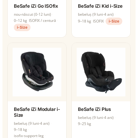
BeSafe iZi Go ISOfix
BeSafe iZi Kid i-Size
nou-născut (0-12 luni)
bebeluș (9 luni-4 ani)
0–12 kg
ISOFIX / centură
9–18 kg
ISOFIX
i-Size
i-Size
BeSafe iZi Modular i-
BeSafe iZi Plus
Size
bebeluș (9 luni-4 ani)
bebeluș (9 luni-4 ani)
9–25 kg
9–18 kg
isofix-support-leg