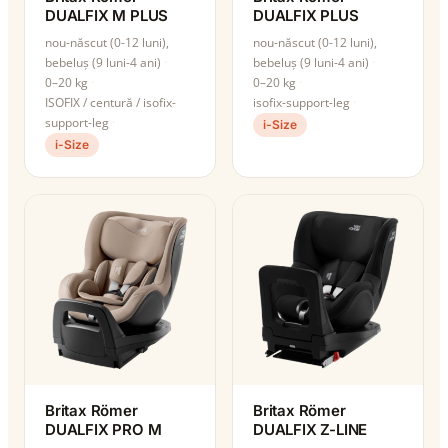
DUALFIX M PLUS
DUALFIX PLUS
nou-născut (0-12 luni),
nou-născut (0-12 luni),
bebeluș (9 luni-4 ani)
bebeluș (9 luni-4 ani)
0–20 kg
0–20 kg
ISOFIX / centură / isofix-
isofix-support-leg
support-leg
i-Size
i-Size
Britax Römer
Britax Römer
DUALFIX PRO M
DUALFIX Z-LINE