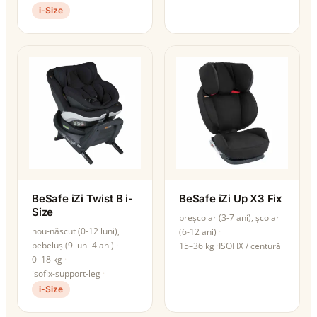
i-Size
BeSafe iZi Twist B i-
BeSafe iZi Up X3 Fix
Size
preșcolar (3-7 ani), școlar
nou-născut (0-12 luni),
(6-12 ani)
bebeluș (9 luni-4 ani)
15–36 kg
ISOFIX / centură
0–18 kg
isofix-support-leg
i-Size