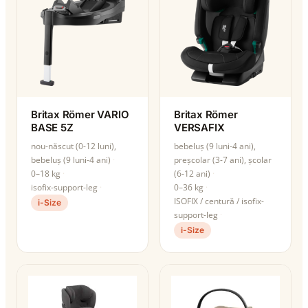
Britax Römer VARIO
Britax Römer
BASE 5Z
VERSAFIX
nou-născut (0-12 luni),
bebeluș (9 luni-4 ani),
bebeluș (9 luni-4 ani)
preșcolar (3-7 ani), școlar
0–18 kg
(6-12 ani)
isofix-support-leg
0–36 kg
ISOFIX / centură / isofix-
i-Size
support-leg
i-Size