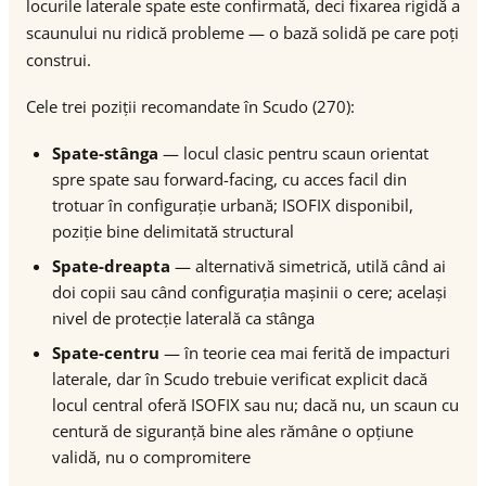
locurile laterale spate este confirmată, deci fixarea rigidă a
scaunului nu ridică probleme — o bază solidă pe care poți
construi.
Cele trei poziții recomandate în Scudo (270):
Spate-stânga
— locul clasic pentru scaun orientat
spre spate sau forward-facing, cu acces facil din
trotuar în configurație urbană; ISOFIX disponibil,
poziție bine delimitată structural
Spate-dreapta
— alternativă simetrică, utilă când ai
doi copii sau când configurația mașinii o cere; același
nivel de protecție laterală ca stânga
Spate-centru
— în teorie cea mai ferită de impacturi
laterale, dar în Scudo trebuie verificat explicit dacă
locul central oferă ISOFIX sau nu; dacă nu, un scaun cu
centură de siguranță bine ales rămâne o opțiune
validă, nu o compromitere