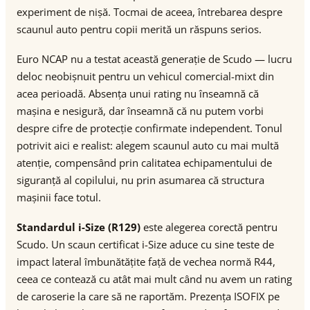
experiment de nișă. Tocmai de aceea, întrebarea despre
scaunul auto pentru copii merită un răspuns serios.
Euro NCAP nu a testat această generație de Scudo — lucru
deloc neobișnuit pentru un vehicul comercial-mixt din
acea perioadă. Absența unui rating nu înseamnă că
mașina e nesigură, dar înseamnă că nu putem vorbi
despre cifre de protecție confirmate independent. Tonul
potrivit aici e realist: alegem scaunul auto cu mai multă
atenție, compensând prin calitatea echipamentului de
siguranță al copilului, nu prin asumarea că structura
mașinii face totul.
Standardul i-Size (R129)
este alegerea corectă pentru
Scudo. Un scaun certificat i-Size aduce cu sine teste de
impact lateral îmbunătățite față de vechea normă R44,
ceea ce contează cu atât mai mult când nu avem un rating
de caroserie la care să ne raportăm. Prezența ISOFIX pe