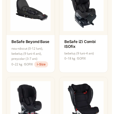
BeSafe Beyond Base
BeSafe iZi Combi
ISOfix
nou-născut (0-12 luni),
bebeluș (9 luni-4 ani)
bebeluș (9 luni-4 ani),
0–18 kg
ISOFIX
preșcolar (3-7 ani)
0–22 kg
ISOFIX
i-Size