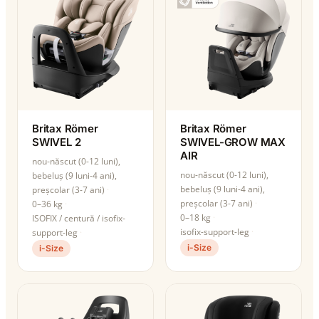
Britax Römer
Britax Römer
SWIVEL 2
SWIVEL-GROW MAX
AIR
nou-născut (0-12 luni),
nou-născut (0-12 luni),
bebeluș (9 luni-4 ani),
bebeluș (9 luni-4 ani),
preșcolar (3-7 ani)
preșcolar (3-7 ani)
0–36 kg
0–18 kg
ISOFIX / centură / isofix-
isofix-support-leg
support-leg
i-Size
i-Size