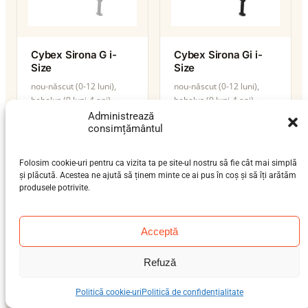
Cybex Sirona G i-
Cybex Sirona Gi i-
Size
Size
nou-născut (0-12 luni),
nou-născut (0-12 luni),
bebeluș (9 luni-4 ani)
bebeluș (9 luni-4 ani)
0–19 kg
0–19 kg
Administrează
ISOFIX / isofix-support-leg
ISOFIX / isofix-support-leg
consimțământul
i-Size
i-Size
Folosim cookie-uri pentru ca vizita ta pe site-ul nostru să fie cât mai simplă
și plăcută. Acestea ne ajută să ținem minte ce ai pus în coș și să îți arătăm
produsele potrivite.
Acceptă
Refuză
Politică cookie-uri
Politică de confidențialitate