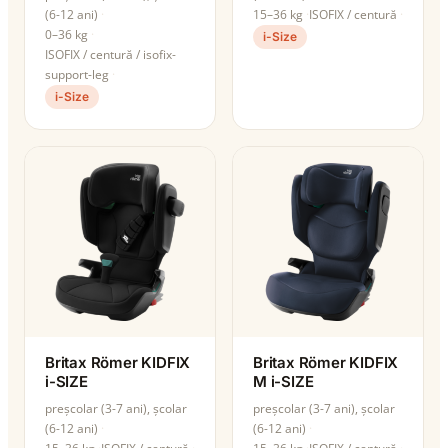
(6-12 ani)
15–36 kg
ISOFIX / centură
0–36 kg
i-Size
ISOFIX / centură / isofix-
support-leg
i-Size
Britax Römer KIDFIX
Britax Römer KIDFIX
i-SIZE
M i-SIZE
preșcolar (3-7 ani), școlar
preșcolar (3-7 ani), școlar
(6-12 ani)
(6-12 ani)