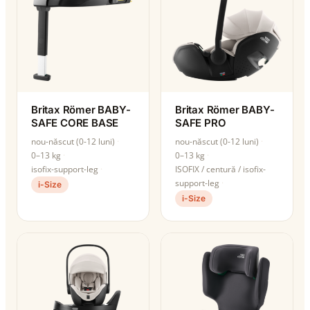
Britax Römer BABY-
Britax Römer BABY-
SAFE CORE BASE
SAFE PRO
nou-născut (0-12 luni)
nou-născut (0-12 luni)
0–13 kg
0–13 kg
isofix-support-leg
ISOFIX / centură / isofix-
support-leg
i-Size
i-Size