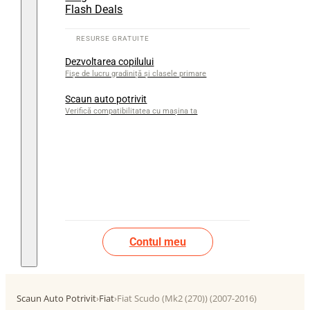
Flash Deals
Dezvoltarea copilului
Fișe de lucru gradiniță și clasele primare
Scaun auto potrivit
Verifică compatibilitatea cu mașina ta
Contul meu
Scaun Auto Potrivit
›
Fiat
›
Fiat Scudo (Mk2 (270)) (2007-2016)