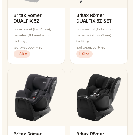
Britax Römer
Britax Römer
DUALFIX 5Z
DUALFIX 5Z SET
nou-născut (0-12 luni),
nou-născut (0-12 luni),
bebeluș (9 luni-4 ani)
bebeluș (9 luni-4 ani)
0–18 kg
0–18 kg
isofix-support-leg
isofix-support-leg
i-Size
i-Size
Britax Römer
Britax Römer