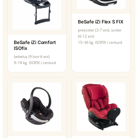
BeSafe iZi Flex S FIX
preșcolar (3-7 ani), școlar
(6-12 ani)
BeSafe iZi Comfort
15–36 kg
ISOFIX / centură
ISOfix
bebeluș (9 luni-4 ani)
9–18 kg
ISOFIX / centură