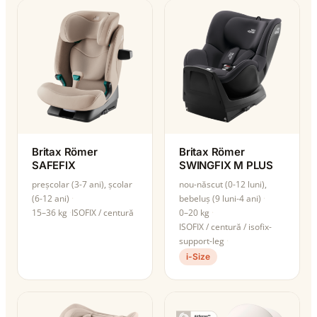
Britax Römer
Britax Römer
SAFEFIX
SWINGFIX M PLUS
preșcolar (3-7 ani), școlar
nou-născut (0-12 luni),
(6-12 ani)
bebeluș (9 luni-4 ani)
15–36 kg
ISOFIX / centură
0–20 kg
ISOFIX / centură / isofix-
support-leg
i-Size