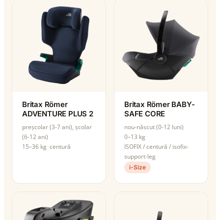
Britax Römer
Britax Römer BABY-
ADVENTURE PLUS 2
SAFE CORE
preșcolar (3-7 ani), școlar
nou-născut (0-12 luni)
(6-12 ani)
0–13 kg
15–36 kg
centură
ISOFIX / centură / isofix-
support-leg
i-Size