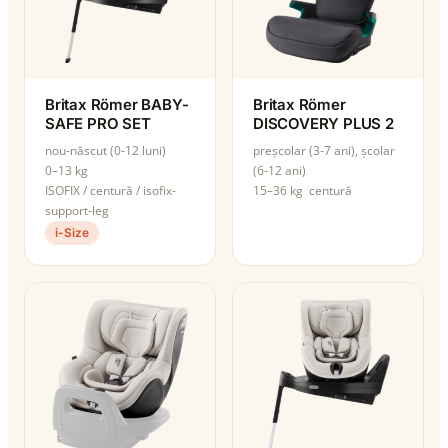
Britax Römer BABY-
Britax Römer
SAFE PRO SET
DISCOVERY PLUS 2
nou-născut (0-12 luni)
preșcolar (3-7 ani), școlar
0–13 kg
(6-12 ani)
ISOFIX / centură / isofix-
15–36 kg
centură
support-leg
i-Size