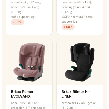
nou-născut (0-12 luni),
nou-născut (0-12 luni),
bebeluș (9 luni-4 ani)
bebeluș (9 luni-4 ani)
0–19 kg
0–18 kg
isofix-support-leg
ISOFIX / centură / isofix-
support-leg
i-Size
i-Size
Britax Römer
Britax Römer HI-
EVOLVAFIX
LINER
bebeluș (9 luni-4 ani),
preșcolar (3-7 ani), școlar
preșcolar (3-7 ani), școlar
(6-12 ani)