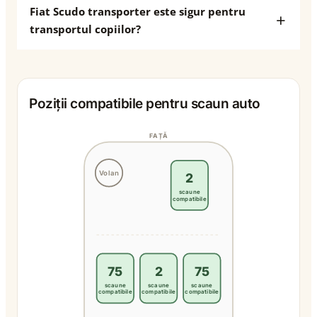
Fiat Scudo transporter este sigur pentru
transportul copiilor?
Poziții compatibile pentru scaun auto
FAȚĂ
Volan
2
scaune
compatibile
75
2
75
scaune
scaune
scaune
compatibile
compatibile
compatibile