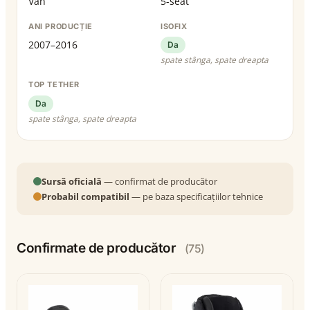
Van
5-seat
ANI PRODUCȚIE
ISOFIX
2007–2016
Da
spate stânga, spate dreapta
TOP TETHER
Da
spate stânga, spate dreapta
Sursă oficială
— confirmat de producător
Probabil compatibil
— pe baza specificațiilor tehnice
Confirmate de producător
(75)