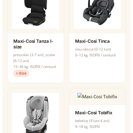
Maxi-Cosi Tanza I-
Maxi-Cosi Tinca
size
nou-născut (0-12 luni)
preșcolar (3-7 ani), școlar
0–12 kg
ISOFIX / centură
(6-12 ani)
15–36 kg
ISOFIX / centură
i-Size
Maxi-Cosi Tobifix
bebeluș (9 luni-4 ani)
9–18 kg
ISOFIX