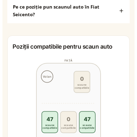
Pe ce poziție pun scaunul auto în Fiat
Seicento?
Poziții compatibile pentru scaun auto
FAȚĂ
Volan
0
scaune
compatibile
47
0
47
scaune
scaune
scaune
compatibile
compatibile
compatibile