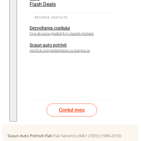
Flash Deals
Dezvoltarea copilului
Fișe de lucru gradiniță și clasele primare
Scaun auto potrivit
Verifică compatibilitatea cu mașina ta
Contul meu
Scaun Auto Potrivit
›
Fiat
›
Fiat Seicento (Mk1 (187)) (1998-2010)