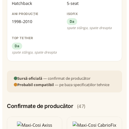
Hatchback
5-seat
ANI PRODUCȚIE
ISOFIX
1998–2010
Da
spate stânga, spate dreapta
TOP TETHER
Da
spate stânga, spate dreapta
Sursă oficială
— confirmat de producător
Probabil compatibil
— pe baza specificațiilor tehnice
Confirmate de producător
(47)