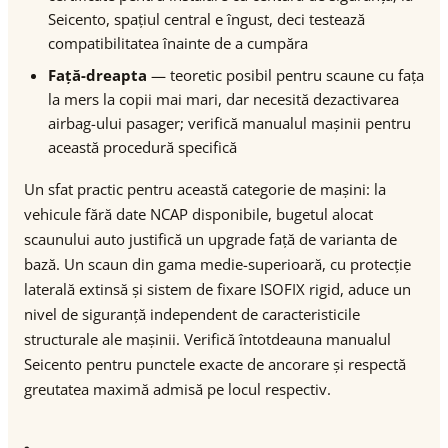
Seicento, spațiul central e îngust, deci testează
compatibilitatea înainte de a cumpăra
Față-dreapta
— teoretic posibil pentru scaune cu fața
la mers la copii mai mari, dar necesită dezactivarea
airbag-ului pasager; verifică manualul mașinii pentru
această procedură specifică
Un sfat practic pentru această categorie de mașini: la
vehicule fără date NCAP disponibile, bugetul alocat
scaunului auto justifică un upgrade față de varianta de
bază. Un scaun din gama medie-superioară, cu protecție
laterală extinsă și sistem de fixare ISOFIX rigid, aduce un
nivel de siguranță independent de caracteristicile
structurale ale mașinii. Verifică întotdeauna manualul
Seicento pentru punctele exacte de ancorare și respectă
greutatea maximă admisă pe locul respectiv.