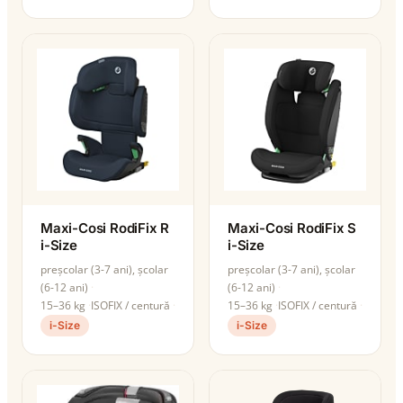
Maxi-Cosi RodiFix R
Maxi-Cosi RodiFix S
i-Size
i-Size
preșcolar (3-7 ani), școlar
preșcolar (3-7 ani), școlar
(6-12 ani)
(6-12 ani)
15–36 kg
ISOFIX / centură
15–36 kg
ISOFIX / centură
i-Size
i-Size