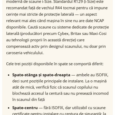
modernă de scaune i-Size. Standardul R129 (i-Size) este
recomandat față de vechiul R44 tocmai pentru că impune
cerințe mai stricte de protecție laterală — un aspect
relevant mai ales când mașina în sine nu are date NCAP
disponibile. Caută scaune cu sisteme dedicate de protecție
laterală (producători precum Cybex, Britax sau Maxi-Cosi
au tehnologii proprii în această direcție) care
compensează activ prin designul scaunului, nu doar prin
caroseria vehiculului.
Cele trei poziții disponibile în spate se comportă diferit:
Spate-stânga și spate-dreapta
— ambele au ISOFIX,
deci sunt pozițiile principale de instalare. La o mașină
atât de mică, verifică fizic că scaunul copilului nu
blochează accesul la centură sau nu presează incomod
în scaunul din față
Spate-centru
— fără ISOFIX, dar utilizabil cu scaune
certificate pentru instalare cu centura de siguranță; la