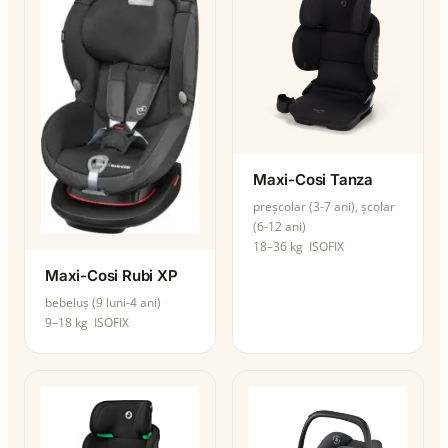
Maxi-Cosi Tanza
preșcolar (3-7 ani), școlar
(6-12 ani)
18–36 kg
ISOFIX
Maxi-Cosi Rubi XP
bebeluș (9 luni-4 ani)
9–18 kg
ISOFIX