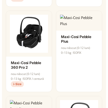
Maxi-Cosi Pebble
Plus
nou-născut (0-12 luni)
0–13 kg
ISOFIX
Maxi-Cosi Pebble
360 Pro 2
nou-născut (0-12 luni)
0–13 kg
ISOFIX / centură
i-Size