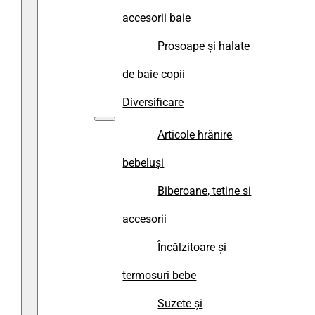
accesorii baie
Prosoape și halate
de baie copii
Diversificare
Articole hrănire
bebeluși
Biberoane, tetine si
accesorii
Încălzitoare și
termosuri bebe
Suzete și