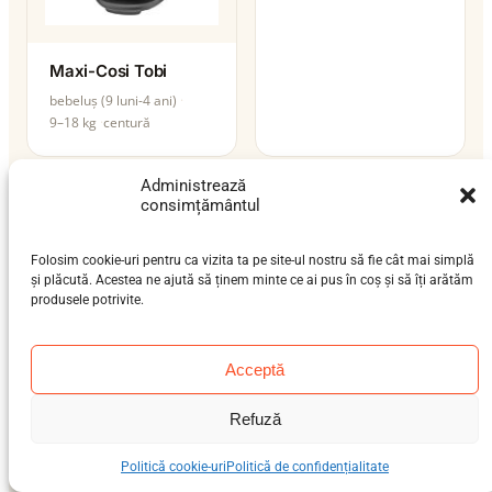
Maxi-Cosi Tobi
bebeluș (9 luni-4 ani)
9–18 kg
centură
Administrează
consimțământul
Folosim cookie-uri pentru ca vizita ta pe site-ul nostru să fie cât mai simplă
și plăcută. Acestea ne ajută să ținem minte ce ai pus în coș și să îți arătăm
produsele potrivite.
Acceptă
Maxi-Cosi Topaz
Refuză
preșcolar (3-7 ani), școlar
(6-12 ani)
Politică cookie-uri
Politică de confidențialitate
15–36 kg
ISOFIX