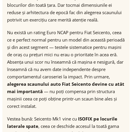
blocurilor din toată țara. Dar tocmai dimensiunile ei
reduse și arhitectura de epocă fac din alegerea scaunului
potrivit un exercițiu care merită atenție reală.
Nu există un rating Euro NCAP pentru Fiat Seicento, ceea
ce e perfect normal pentru un model din această perioadă
și din acest segment — testele sistematice pentru mașini
de oraș cu prețuri mici nu erau o prioritate în acea eră.
Absența unui scor nu înseamnă că mașina e nesigură, dar
înseamnă că nu avem date independente despre
comportamentul caroseriei la impact. Prin urmare,
alegerea scaunului auto Fiat Seicento devine cu atât
mai importantă
— nu poți compensa prin structura
mașinii ceea ce poți obține printr-un scaun bine ales și
corect instalat.
Vestea bună: Seicento Mk1 vine cu
ISOFIX pe locurile
laterale spate
, ceea ce deschide accesul la toată gama