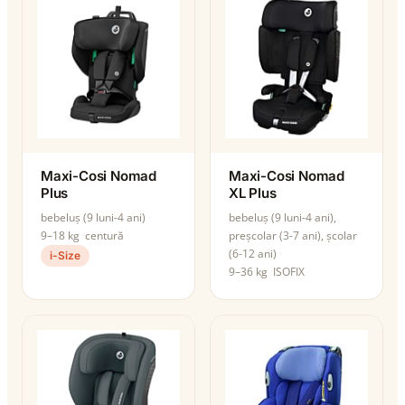
Maxi-Cosi Nomad
Maxi-Cosi Nomad
Plus
XL Plus
bebeluș (9 luni-4 ani)
bebeluș (9 luni-4 ani),
9–18 kg
centură
preșcolar (3-7 ani), școlar
(6-12 ani)
i-Size
9–36 kg
ISOFIX