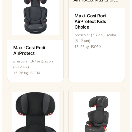
Maxi-Cosi Rodi
AirProtect Kids
Choice
preșcolar (3-7 ani), școlar
(6-12 ani)
15–36 kg
ISOFIX
Maxi-Cosi Rodi
AirProtect
preșcolar (3-7 ani), școlar
(6-12 ani)
15–36 kg
ISOFIX