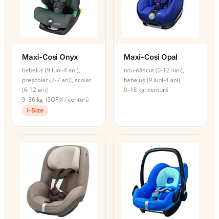
Maxi-Cosi Onyx
Maxi-Cosi Opal
bebeluș (9 luni-4 ani),
nou-născut (0-12 luni),
preșcolar (3-7 ani), școlar
bebeluș (9 luni-4 ani)
(6-12 ani)
0–18 kg
centură
9–36 kg
ISOFIX / centură
i-Size