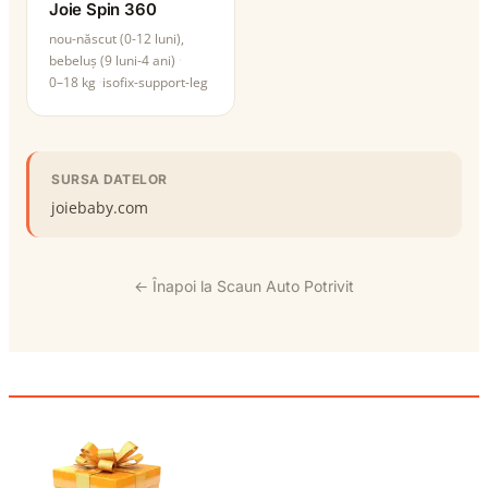
Joie Spin 360
nou-născut (0-12 luni),
bebeluș (9 luni-4 ani)
0–18 kg
isofix-support-leg
SURSA DATELOR
joiebaby.com
← Înapoi la Scaun Auto Potrivit