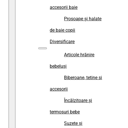
accesorii baie
Prosoape și halate
de baie copii
Diversificare
Articole hrănire
bebeluși
Biberoane, tetine si
accesorii
Încălzitoare și
termosuri bebe
Suzete și