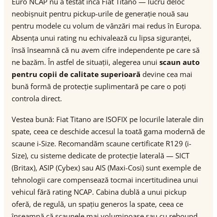
Euro NCAP nu a testat încă Fiat Titano — lucru deloc
neobișnuit pentru pickup-urile de generație nouă sau
pentru modele cu volum de vânzări mai redus în Europa.
Absența unui rating nu echivalează cu lipsa siguranței,
însă înseamnă că nu avem cifre independente pe care să
ne bazăm. În astfel de situații, alegerea unui
scaun auto
pentru copii de calitate superioară
devine cea mai
bună formă de protecție suplimentară pe care o poți
controla direct.
Vestea bună: Fiat Titano are ISOFIX pe locurile laterale din
spate, ceea ce deschide accesul la toată gama modernă de
scaune i-Size. Recomandăm scaune certificate R129 (i-
Size), cu sisteme dedicate de protecție laterală — SICT
(Britax), ASIP (Cybex) sau AIS (Maxi-Cosi) sunt exemple de
tehnologii care compensează tocmai incertitudinea unui
vehicul fără rating NCAP. Cabina dublă a unui pickup
oferă, de regulă, un spațiu generos la spate, ceea ce
înseamnă că scaunele mai voluminoase sau cu rebound