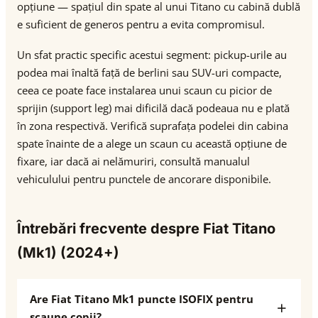
opțiune — spațiul din spate al unui Titano cu cabină dublă
e suficient de generos pentru a evita compromisul.
Un sfat practic specific acestui segment: pickup-urile au
podea mai înaltă față de berlini sau SUV-uri compacte,
ceea ce poate face instalarea unui scaun cu picior de
sprijin (support leg) mai dificilă dacă podeaua nu e plată
în zona respectivă. Verifică suprafața podelei din cabina
spate înainte de a alege un scaun cu această opțiune de
fixare, iar dacă ai nelămuriri, consultă manualul
vehiculului pentru punctele de ancorare disponibile.
Întrebări frecvente despre Fiat Titano
(Mk1) (2024+)
Are Fiat Titano Mk1 puncte ISOFIX pentru
scaune copii?