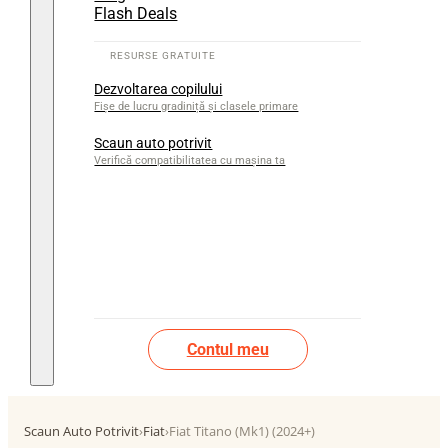
Flash Deals
Dezvoltarea copilului
Fișe de lucru gradiniță și clasele primare
Scaun auto potrivit
Verifică compatibilitatea cu mașina ta
Contul meu
Scaun Auto Potrivit
›
Fiat
›
Fiat Titano (Mk1) (2024+)