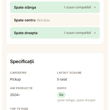
1 scaun compatibil
→
Spate stânga
Spate centru
fără date
1 scaun compatibil
→
Spate dreapta
Specificații
CAROSERIE
LAYOUT SCAUNE
Pickup
5-seat
ANI PRODUCȚIE
ISOFIX
2024+
Da
spate stânga, spate dreapta
TOP TETHER