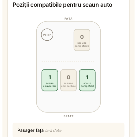
Poziții compatibile pentru scaun auto
FAȚĂ
Volan
0
scaune
compatibile
1
0
1
scaun
scaune
scaun
compatibil
compatibile
compatibil
SPATE
Pasager față
fără date