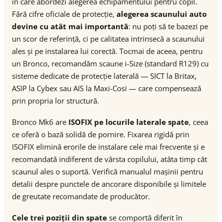
în care abordezi alegerea echipamentului pentru copil.
Fără cifre oficiale de protecție,
alegerea scaunului auto
devine cu atât mai importantă
: nu poți să te bazezi pe
un scor de referință, ci pe calitatea intrinsecă a scaunului
ales și pe instalarea lui corectă. Tocmai de aceea, pentru
un Bronco, recomandăm scaune i-Size (standard R129) cu
sisteme dedicate de protecție laterală — SICT la Britax,
ASIP la Cybex sau AIS la Maxi-Cosi — care compensează
prin propria lor structură.
Bronco Mk6 are
ISOFIX pe locurile laterale spate
, ceea
ce oferă o bază solidă de pornire. Fixarea rigidă prin
ISOFIX elimină erorile de instalare cele mai frecvente și e
recomandată indiferent de vârsta copilului, atâta timp cât
scaunul ales o suportă. Verifică manualul mașinii pentru
detalii despre punctele de ancorare disponibile și limitele
de greutate recomandate de producător.
Cele trei poziții din spate
se comportă diferit în