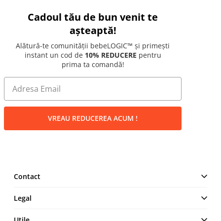
Cadoul tău de bun venit te
așteaptă!
Alătură-te comunității bebeLOGIC™ și primești
instant un cod de
10% REDUCERE
pentru
prima ta comandă!
VREAU REDUCEREA ACUM !
Contact
MAKE IT LOGIC SRL
Legal
Str. Lt. Aurel Botea, Nr. 4,
București, Sector 3,
Termeni și Condiții
Utile