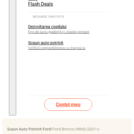
Flash Deals
Dezvoltarea copilului
Fișe de lucru gradiniță și clasele primare
Scaun auto potrivit
Verifică compatibilitatea cu mașina ta
Contul meu
Scaun Auto Potrivit
›
Ford
›
Ford Bronco (Mk6) (2021+)