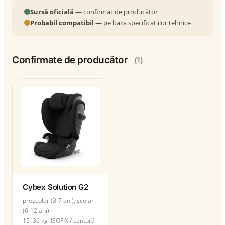
Sursă oficială
— confirmat de producător
Probabil compatibil
— pe baza specificațiilor tehnice
Confirmate de producător
(1)
Cybex Solution G2
preșcolar (3-7 ani), școlar
(6-12 ani)
15–36 kg
ISOFIX / centură