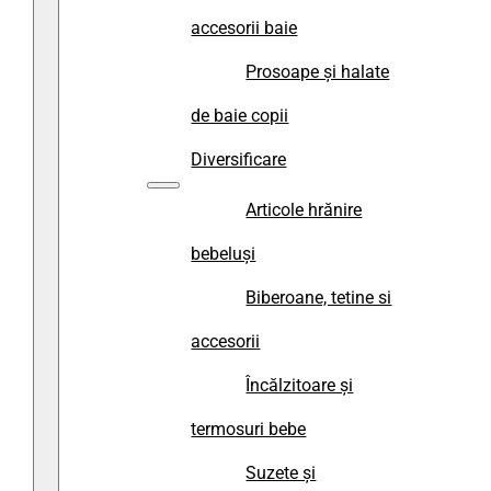
accesorii baie
Prosoape și halate
de baie copii
Diversificare
Articole hrănire
bebeluși
Biberoane, tetine si
accesorii
Încălzitoare și
termosuri bebe
Suzete și