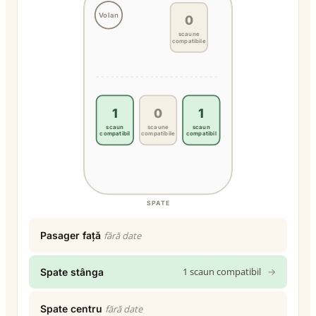
Volan
0
scaune
compatibile
1
0
1
scaun
scaune
scaun
compatibil
compatibile
compatibil
SPATE
Pasager față
fără date
1 scaun compatibil
→
Spate stânga
Spate centru
fără date