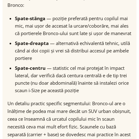
Bronco:
Spate-stânga
— poziție preferată pentru copilul mai
mic, mai ușor de accesat la urcare/coborâre, mai ales
că portierele Bronco-ului sunt late și ușor de manevrat
Spate-dreapta
— alternativă echivalentă tehnic, utilă
când ai doi copii și vrei să distribui accesul pe ambele
portiere
Spate-centru
— statistic cel mai protejat în impact
lateral, dar verifică dacă centura centrală e de tip trei
puncte (nu doar abdominală) înainte să instalezi orice
scaun i-Size pe această poziție
Un detaliu practic specific segmentului: Bronco-ul are o
înălțime de podea mai mare decât un SUV urban obișnuit,
ceea ce înseamnă că urcatul copilului mic în scaun
necesită ceva mai mult efort fizic. Scaunele cu bază
separată (carrier + base) se dovedesc mai practice în acest