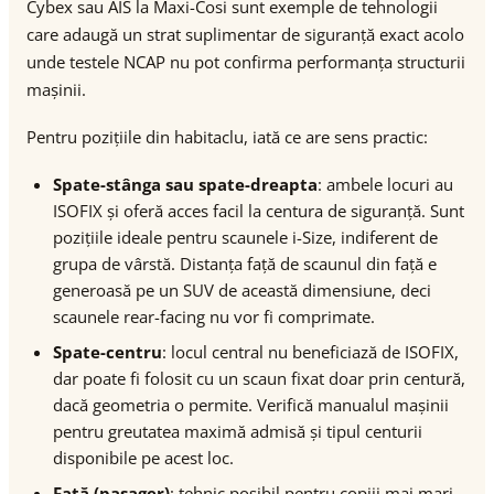
Cybex sau AIS la Maxi-Cosi sunt exemple de tehnologii
care adaugă un strat suplimentar de siguranță exact acolo
unde testele NCAP nu pot confirma performanța structurii
mașinii.
Pentru pozițiile din habitaclu, iată ce are sens practic:
Spate-stânga sau spate-dreapta
: ambele locuri au
ISOFIX și oferă acces facil la centura de siguranță. Sunt
pozițiile ideale pentru scaunele i-Size, indiferent de
grupa de vârstă. Distanța față de scaunul din față e
generoasă pe un SUV de această dimensiune, deci
scaunele rear-facing nu vor fi comprimate.
Spate-centru
: locul central nu beneficiază de ISOFIX,
dar poate fi folosit cu un scaun fixat doar prin centură,
dacă geometria o permite. Verifică manualul mașinii
pentru greutatea maximă admisă și tipul centurii
disponibile pe acest loc.
Față (pasager)
: tehnic posibil pentru copiii mai mari,