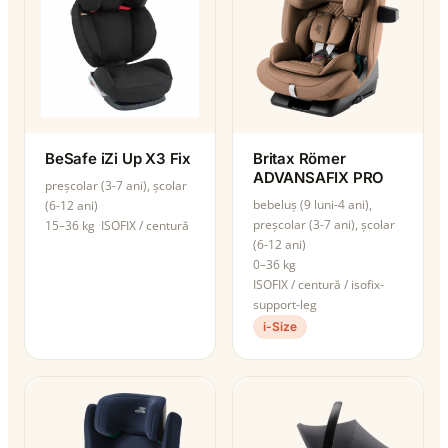
BeSafe iZi Up X3 Fix
Britax Römer
ADVANSAFIX PRO
preșcolar (3-7 ani), școlar
bebeluș (9 luni-4 ani),
(6-12 ani)
preșcolar (3-7 ani), școlar
15–36 kg
ISOFIX / centură
(6-12 ani)
0–36 kg
ISOFIX / centură / isofix-
support-leg
i-Size