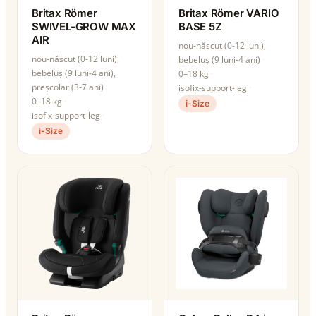
Britax Römer
Britax Römer VARIO
SWIVEL-GROW MAX
BASE 5Z
AIR
nou-născut (0-12 luni),
nou-născut (0-12 luni),
bebeluș (9 luni-4 ani)
bebeluș (9 luni-4 ani),
0–18 kg
preșcolar (3-7 ani)
isofix-support-leg
0–18 kg
i-Size
isofix-support-leg
i-Size