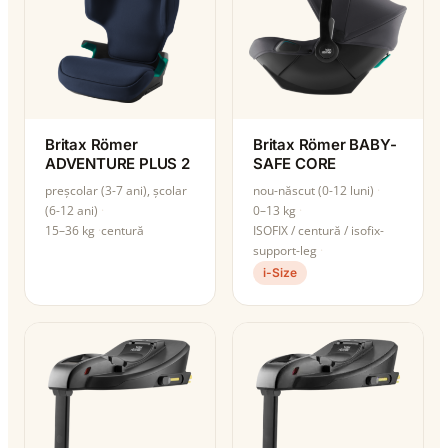
Britax Römer
Britax Römer BABY-
ADVENTURE PLUS 2
SAFE CORE
preșcolar (3-7 ani), școlar
nou-născut (0-12 luni)
(6-12 ani)
0–13 kg
15–36 kg
centură
ISOFIX / centură / isofix-
support-leg
i-Size