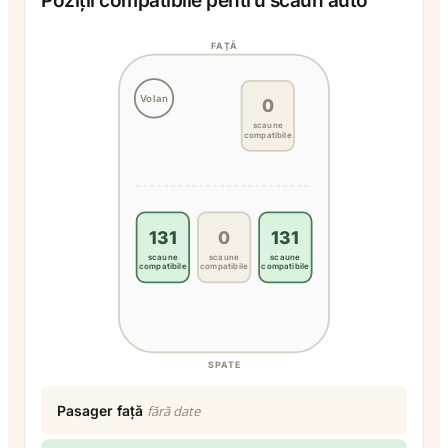
Poziții compatibile pentru scaun auto
FAȚĂ
Volan
0
scaune
compatibile
131
0
131
scaune
scaune
scaune
compatibile
compatibile
compatibile
SPATE
Pasager față
fără date