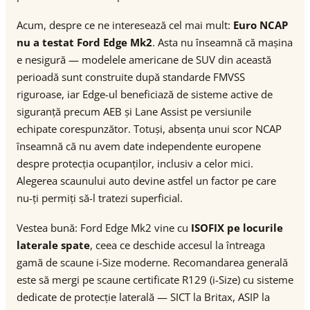
Acum, despre ce ne interesează cel mai mult:
Euro NCAP
nu a testat Ford Edge Mk2
. Asta nu înseamnă că mașina
e nesigură — modelele americane de SUV din această
perioadă sunt construite după standarde FMVSS
riguroase, iar Edge-ul beneficiază de sisteme active de
siguranță precum AEB și Lane Assist pe versiunile
echipate corespunzător. Totuși, absența unui scor NCAP
înseamnă că nu avem date independente europene
despre protecția ocupanților, inclusiv a celor mici.
Alegerea scaunului auto devine astfel un factor pe care
nu-ți permiți să-l tratezi superficial.
Vestea bună: Ford Edge Mk2 vine cu
ISOFIX pe locurile
laterale spate
, ceea ce deschide accesul la întreaga
gamă de scaune i-Size moderne. Recomandarea generală
este să mergi pe scaune certificate R129 (i-Size) cu sisteme
dedicate de protecție laterală — SICT la Britax, ASIP la