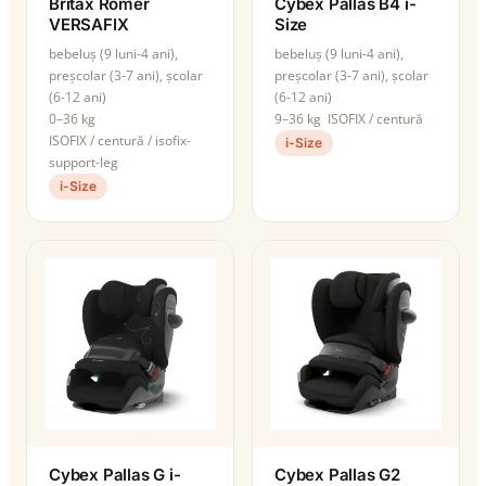
Britax Römer
Cybex Pallas B4 i-
VERSAFIX
Size
bebeluș (9 luni-4 ani),
bebeluș (9 luni-4 ani),
preșcolar (3-7 ani), școlar
preșcolar (3-7 ani), școlar
(6-12 ani)
(6-12 ani)
0–36 kg
9–36 kg
ISOFIX / centură
ISOFIX / centură / isofix-
i-Size
support-leg
i-Size
Cybex Pallas G i-
Cybex Pallas G2