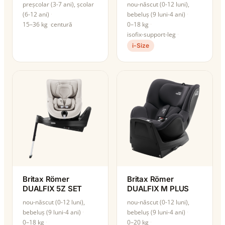
preșcolar (3-7 ani), școlar
nou-născut (0-12 luni),
(6-12 ani)
bebeluș (9 luni-4 ani)
15–36 kg
centură
0–18 kg
isofix-support-leg
i-Size
Britax Römer
Britax Römer
DUALFIX 5Z SET
DUALFIX M PLUS
nou-născut (0-12 luni),
nou-născut (0-12 luni),
bebeluș (9 luni-4 ani)
bebeluș (9 luni-4 ani)
0–18 kg
0–20 kg