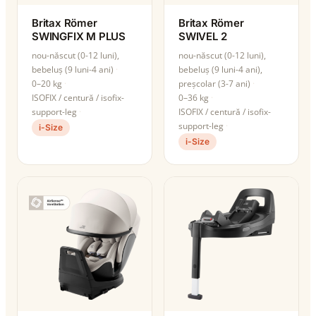
Britax Römer
Britax Römer
SWINGFIX M PLUS
SWIVEL 2
nou-născut (0-12 luni),
nou-născut (0-12 luni),
bebeluș (9 luni-4 ani)
bebeluș (9 luni-4 ani),
0–20 kg
preșcolar (3-7 ani)
ISOFIX / centură / isofix-
0–36 kg
support-leg
ISOFIX / centură / isofix-
support-leg
i-Size
i-Size