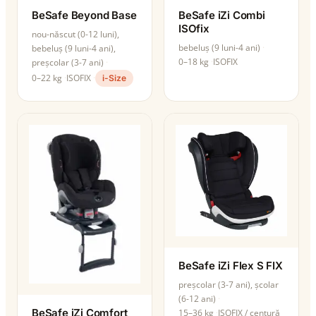
BeSafe Beyond Base
BeSafe iZi Combi
ISOfix
nou-născut (0-12 luni),
bebeluș (9 luni-4 ani)
bebeluș (9 luni-4 ani),
0–18 kg
ISOFIX
preșcolar (3-7 ani)
0–22 kg
ISOFIX
i-Size
BeSafe iZi Flex S FIX
preșcolar (3-7 ani), școlar
(6-12 ani)
BeSafe iZi Comfort
15–36 kg
ISOFIX / centură