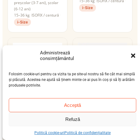
15–36 kg
ISOFIX / centură
preșcolar (3-7 ani), școlar
i-Size
(6-12 ani)
15–36 kg
ISOFIX / centură
i-Size
Administrează
consimțământul
Folosim cookie-uri pentru ca vizita ta pe site-ul nostru să fie cât mai simplă
și plăcută. Acestea ne ajută să ținem minte ce ai pus în coș și să îți arătăm
produsele potrivite.
Joie Every Stage
Cybex Solution T i-
Acceptă
R129
Fix
nou-născut (0-12 luni),
Refuză
preșcolar (3-7 ani), școlar
bebeluș (9 luni-4 ani),
(6-12 ani)
preșcolar (3-7 ani), școlar
15–36 kg
ISOFIX / centură
Politică cookie-uri
Politică de confidențialitate
(6-12 ani)
i-Size