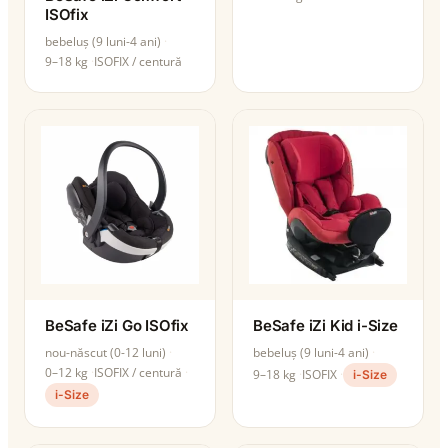
ISOfix
bebeluș (9 luni-4 ani)
9–18 kg
ISOFIX / centură
BeSafe iZi Go ISOfix
BeSafe iZi Kid i-Size
nou-născut (0-12 luni)
bebeluș (9 luni-4 ani)
0–12 kg
ISOFIX / centură
9–18 kg
ISOFIX
i-Size
i-Size