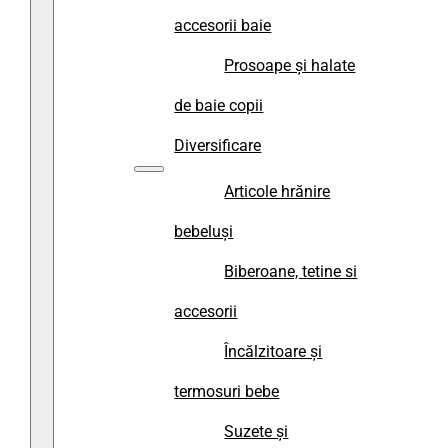
accesorii baie
Prosoape și halate
de baie copii
Diversificare
Articole hrănire
bebeluși
Biberoane, tetine si
accesorii
Încălzitoare și
termosuri bebe
Suzete și