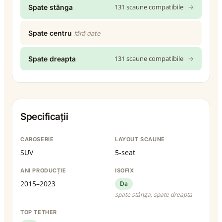
131 scaune compatibile
→
Spate stânga
Spate centru
fără date
131 scaune compatibile
→
Spate dreapta
Specificații
CAROSERIE
LAYOUT SCAUNE
SUV
5-seat
ANI PRODUCȚIE
ISOFIX
2015–2023
Da
spate stânga, spate dreapta
TOP TETHER