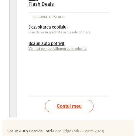
Flash Deals
Dezvoltarea copilului
Fișe de lucru gradiniță și clasele primare
Scaun auto potrivit
Verifică compatibilitatea cu mașina ta
Contul meu
Scaun Auto Potrivit
›
Ford
›
Ford Edge (Mk2) (2015-2023)