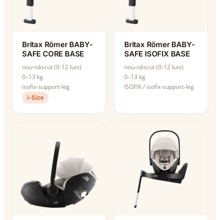
Britax Römer BABY-
Britax Römer BABY-
SAFE CORE BASE
SAFE ISOFIX BASE
nou-născut (0-12 luni)
nou-născut (0-12 luni)
0–13 kg
0–13 kg
isofix-support-leg
ISOFIX / isofix-support-leg
i-Size