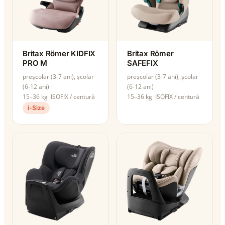
Britax Römer KIDFIX
Britax Römer
PRO M
SAFEFIX
preșcolar (3-7 ani), școlar
preșcolar (3-7 ani), școlar
(6-12 ani)
(6-12 ani)
15–36 kg
ISOFIX / centură
15–36 kg
ISOFIX / centură
i-Size