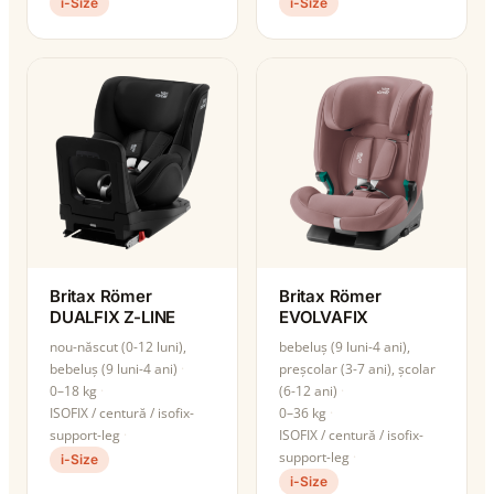
i-Size
i-Size
Britax Römer
Britax Römer
DUALFIX Z-LINE
EVOLVAFIX
nou-născut (0-12 luni),
bebeluș (9 luni-4 ani),
bebeluș (9 luni-4 ani)
preșcolar (3-7 ani), școlar
0–18 kg
(6-12 ani)
ISOFIX / centură / isofix-
0–36 kg
support-leg
ISOFIX / centură / isofix-
support-leg
i-Size
i-Size