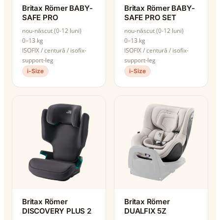
Britax Römer BABY-
Britax Römer BABY-
SAFE PRO
SAFE PRO SET
nou-născut (0-12 luni)
nou-născut (0-12 luni)
0–13 kg
0–13 kg
ISOFIX / centură / isofix-
ISOFIX / centură / isofix-
support-leg
support-leg
i-Size
i-Size
Britax Römer
Britax Römer
DISCOVERY PLUS 2
DUALFIX 5Z