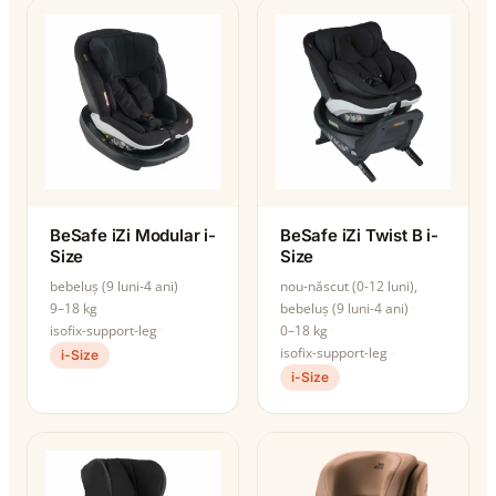
BeSafe iZi Modular i-
BeSafe iZi Twist B i-
Size
Size
bebeluș (9 luni-4 ani)
nou-născut (0-12 luni),
9–18 kg
bebeluș (9 luni-4 ani)
isofix-support-leg
0–18 kg
isofix-support-leg
i-Size
i-Size