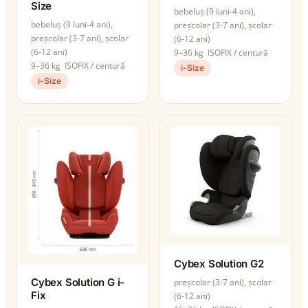
Size
bebeluș (9 luni-4 ani),
bebeluș (9 luni-4 ani),
preșcolar (3-7 ani), școlar
preșcolar (3-7 ani), școlar
(6-12 ani)
(6-12 ani)
9–36 kg
ISOFIX / centură
9–36 kg
ISOFIX / centură
i-Size
i-Size
Cybex Solution G2
Cybex Solution G i-
preșcolar (3-7 ani), școlar
Fix
(6-12 ani)