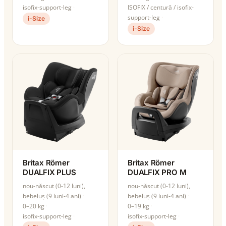
isofix-support-leg
ISOFIX / centură / isofix-
support-leg
i-Size
i-Size
Britax Römer
Britax Römer
DUALFIX PLUS
DUALFIX PRO M
nou-născut (0-12 luni),
nou-născut (0-12 luni),
bebeluș (9 luni-4 ani)
bebeluș (9 luni-4 ani)
0–20 kg
0–19 kg
isofix-support-leg
isofix-support-leg