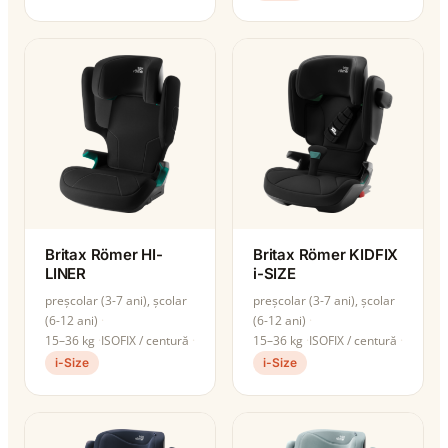
Britax Römer HI-
Britax Römer KIDFIX
LINER
i-SIZE
preșcolar (3-7 ani), școlar
preșcolar (3-7 ani), școlar
(6-12 ani)
(6-12 ani)
15–36 kg
ISOFIX / centură
15–36 kg
ISOFIX / centură
i-Size
i-Size