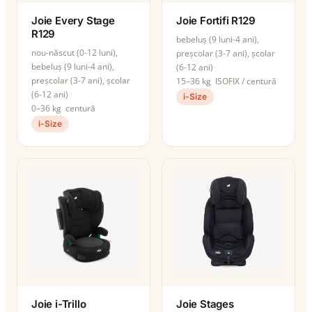
Joie Every Stage
Joie Fortifi R129
R129
bebeluș (9 luni-4 ani),
nou-născut (0-12 luni),
preșcolar (3-7 ani), școlar
bebeluș (9 luni-4 ani),
(6-12 ani)
preșcolar (3-7 ani), școlar
15–36 kg
ISOFIX / centură
(6-12 ani)
i-Size
0–36 kg
centură
i-Size
Joie i-Trillo
Joie Stages