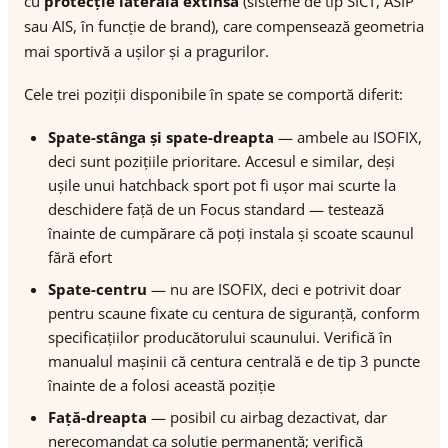
cu
protecție laterală extinsă
(sisteme de tip SICT, ASIP
sau AIS, în funcție de brand), care compensează geometria
mai sportivă a ușilor și a pragurilor.
Cele trei poziții disponibile în spate se comportă diferit:
Spate-stânga și spate-dreapta
— ambele au ISOFIX,
deci sunt pozițiile prioritare. Accesul e similar, deși
ușile unui hatchback sport pot fi ușor mai scurte la
deschidere față de un Focus standard — testează
înainte de cumpărare că poți instala și scoate scaunul
fără efort
Spate-centru
— nu are ISOFIX, deci e potrivit doar
pentru scaune fixate cu centura de siguranță, conform
specificațiilor producătorului scaunului. Verifică în
manualul mașinii că centura centrală e de tip 3 puncte
înainte de a folosi această poziție
Față-dreapta
— posibil cu airbag dezactivat, dar
nerecomandat ca soluție permanentă; verifică