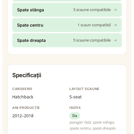
5 scaune compatibile
→
Spate stânga
1 scaun compatibil
→
Spate centru
5 scaune compatibile
→
Spate dreapta
Specificații
CAROSERIE
LAYOUT SCAUNE
Hatchback
5-seat
ANI PRODUCȚIE
ISOFIX
2012–2018
Da
pasager față, spate stânga,
spate centru, spate dreapta