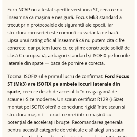
Euro NCAP nu a testat specific versiunea ST, ceea ce nu
înseamnă că mașina e nesigură. Focus Mk3 standard a
trecut prin protocoalele de siguranță ale epocii, iar
structura caroseriei este comună cu varianta de bază.
Lipsa unui rating oficial înseamnă că nu putem cita cifre
concrete, dar putem lucra cu ce știm: construcție solidă de
clasă C europeană, airbaguri standard și ISOFIX pe locurile
laterale din spate — baza de pornire e corectă.
Tocmai ISOFIX-ul e primul lucru de confirmat:
Ford Focus
ST (Mk3) are ISOFIX pe ambele locuri laterale din
spate
, ceea ce deschide accesul la întreaga gamă de
scaune i-Size moderne. Un scaun certificat R129 (i-Size)
montat pe ISOFIX oferă o conexiune rigidă între scaun și
structura mașinii — exact ce vrei într-o mașină cu
potențial de accelerații bruște. Recomandarea generală
pentru această categorie de vehicule e să alegi un scaun