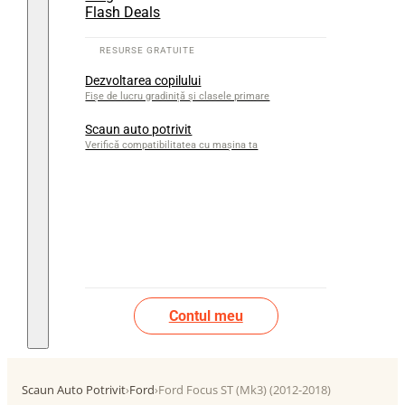
Flash Deals
Dezvoltarea copilului
Fișe de lucru gradiniță și clasele primare
Scaun auto potrivit
Verifică compatibilitatea cu mașina ta
Contul meu
Scaun Auto Potrivit
›
Ford
›
Ford Focus ST (Mk3) (2012-2018)