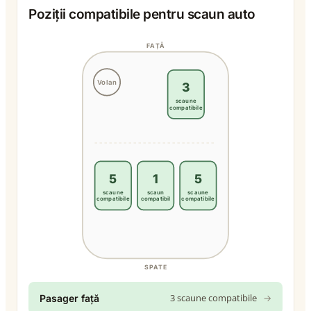
Poziții compatibile pentru scaun auto
FAȚĂ
Volan
3
scaune
compatibile
5
1
5
scaune
scaun
scaune
compatibile
compatibil
compatibile
SPATE
3 scaune compatibile
→
Pasager față