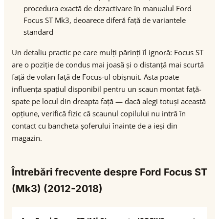
procedura exactă de dezactivare în manualul Ford
Focus ST Mk3, deoarece diferă față de variantele
standard
Un detaliu practic pe care mulți părinți îl ignoră: Focus ST
are o poziție de condus mai joasă și o distanță mai scurtă
față de volan față de Focus-ul obișnuit. Asta poate
influența spațiul disponibil pentru un scaun montat față-
spate pe locul din dreapta față — dacă alegi totuși această
opțiune, verifică fizic că scaunul copilului nu intră în
contact cu bancheta șoferului înainte de a ieși din
magazin.
Întrebări frecvente despre Ford Focus ST
(Mk3) (2012-2018)