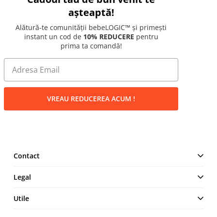
așteaptă!
Alătură-te comunității bebeLOGIC™ și primești
instant un cod de
10% REDUCERE
pentru
prima ta comandă!
VREAU REDUCEREA ACUM !
Contact
MAKE IT LOGIC SRL
Legal
Str. Lt. Aurel Botea, Nr. 4,
București, Sector 3,
Termeni și Condiții
Utile
România
Politică de confidențialitate
+4 0744 23 0000
Cum comand