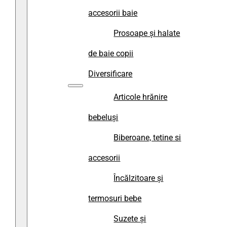
accesorii baie
Prosoape și halate
de baie copii
Diversificare
Articole hrănire
bebeluși
Biberoane, tetine si
accesorii
Încălzitoare și
termosuri bebe
Suzete și