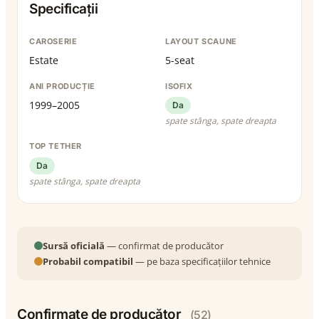
Specificații
CAROSERIE
LAYOUT SCAUNE
Estate
5-seat
ANI PRODUCȚIE
ISOFIX
1999–2005
Da
spate stânga, spate dreapta
TOP TETHER
Da
spate stânga, spate dreapta
Sursă oficială
— confirmat de producător
Probabil compatibil
— pe baza specificațiilor tehnice
Confirmate de producător
(52)