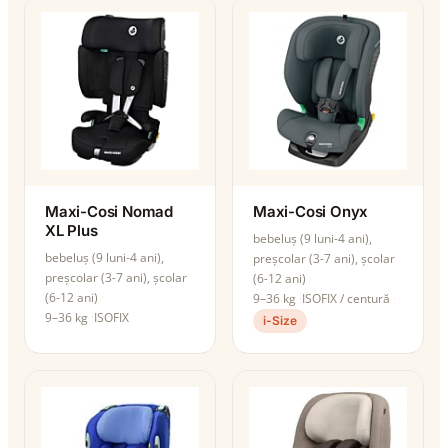
Maxi-Cosi Nomad
Maxi-Cosi Onyx
XL Plus
bebeluș (9 luni-4 ani),
bebeluș (9 luni-4 ani),
preșcolar (3-7 ani), școlar
preșcolar (3-7 ani), școlar
(6-12 ani)
(6-12 ani)
9–36 kg
ISOFIX / centură
9–36 kg
ISOFIX
i-Size