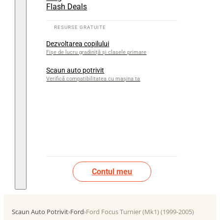
Flash Deals
Dezvoltarea copilului
Fișe de lucru gradiniță și clasele primare
Scaun auto potrivit
Verifică compatibilitatea cu mașina ta
Contul meu
Scaun Auto Potrivit
›
Ford
›
Ford Focus Turnier (Mk1) (1999-2005)