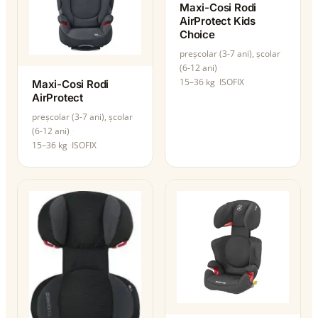
Maxi-Cosi Rodi
AirProtect Kids
Choice
preșcolar (3-7 ani), școlar
(6-12 ani)
15–36 kg
ISOFIX
Maxi-Cosi Rodi
AirProtect
preșcolar (3-7 ani), școlar
(6-12 ani)
15–36 kg
ISOFIX