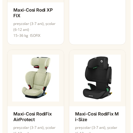
Maxi-Cosi Rodi XP
FIX
preșcolar (3-7 ani), școlar
(6-12 ani)
15–36 kg
ISOFIX
Maxi-Cosi RodiFix
Maxi-Cosi RodiFix M
AirProtect
i-Size
preșcolar (3-7 ani), școlar
preșcolar (3-7 ani), școlar