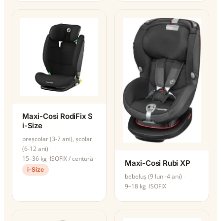
Maxi-Cosi RodiFix S
i-Size
preșcolar (3-7 ani), școlar
(6-12 ani)
15–36 kg
ISOFIX / centură
Maxi-Cosi Rubi XP
i-Size
bebeluș (9 luni-4 ani)
9–18 kg
ISOFIX