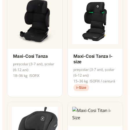
Maxi-Cosi Tanza
Maxi-Cosi Tanza I-
size
preșcolar (3-7 ani), școlar
preșcolar (3-7 ani), școlar
(6-12 ani)
(6-12 ani)
18–36 kg
ISOFIX
15–36 kg
ISOFIX / centură
i-Size