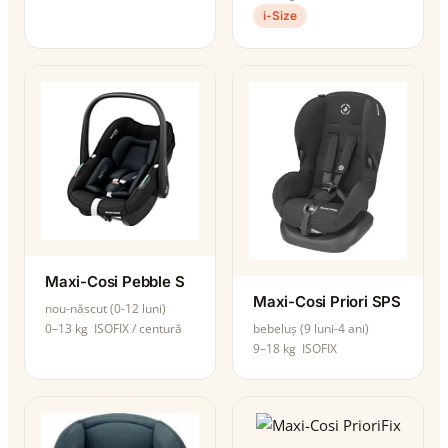
i-Size
Maxi-Cosi Pebble S
Maxi-Cosi Priori SPS
nou-născut (0-12 luni)
0–13 kg
ISOFIX / centură
bebeluș (9 luni-4 ani)
9–18 kg
ISOFIX