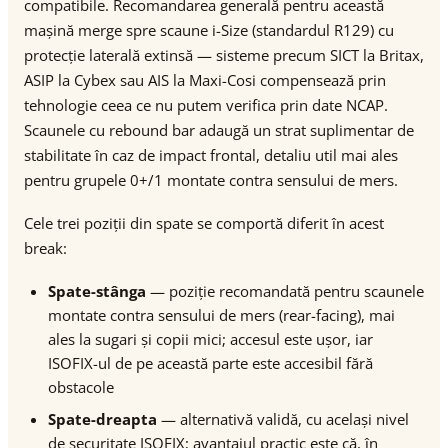
compatibile. Recomandarea generală pentru această
mașină merge spre scaune i-Size (standardul R129) cu
protecție laterală extinsă — sisteme precum SICT la Britax,
ASIP la Cybex sau AIS la Maxi-Cosi compensează prin
tehnologie ceea ce nu putem verifica prin date NCAP.
Scaunele cu rebound bar adaugă un strat suplimentar de
stabilitate în caz de impact frontal, detaliu util mai ales
pentru grupele 0+/1 montate contra sensului de mers.
Cele trei poziții din spate se comportă diferit în acest
break:
Spate-stânga
— poziție recomandată pentru scaunele
montate contra sensului de mers (rear-facing), mai
ales la sugari și copii mici; accesul este ușor, iar
ISOFIX-ul de pe această parte este accesibil fără
obstacole
Spate-dreapta
— alternativă validă, cu același nivel
de securitate ISOFIX; avantajul practic este că, în