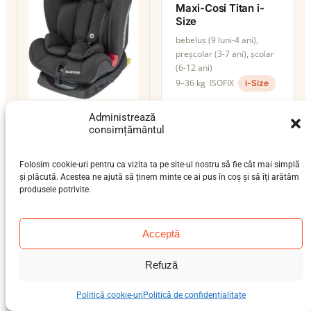
Maxi-Cosi Titan i-
Size
bebeluș (9 luni-4 ani),
preșcolar (3-7 ani), școlar
(6-12 ani)
9–36 kg
ISOFIX
i-Size
Administrează
Maxi-Cosi Titan
consimțământul
preșcolar (3-7 ani), școlar
(6-12 ani)
Folosim cookie-uri pentru ca vizita ta pe site-ul nostru să fie cât mai simplă
9–36 kg
ISOFIX
și plăcută. Acestea ne ajută să ținem minte ce ai pus în coș și să îți arătăm
produsele potrivite.
Acceptă
Refuză
Maxi-Cosi Titan Plus
bebeluș (9 luni-4 ani),
Politică cookie-uri
Politică de confidențialitate
preșcolar (3-7 ani), școlar