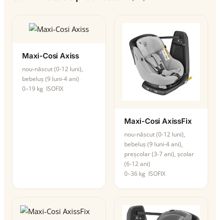
Maxi-Cosi Axiss
nou-născut (0-12 luni),
bebeluș (9 luni-4 ani)
0–19 kg
ISOFIX
Maxi-Cosi AxissFix
nou-născut (0-12 luni),
bebeluș (9 luni-4 ani),
preșcolar (3-7 ani), școlar
(6-12 ani)
0–36 kg
ISOFIX