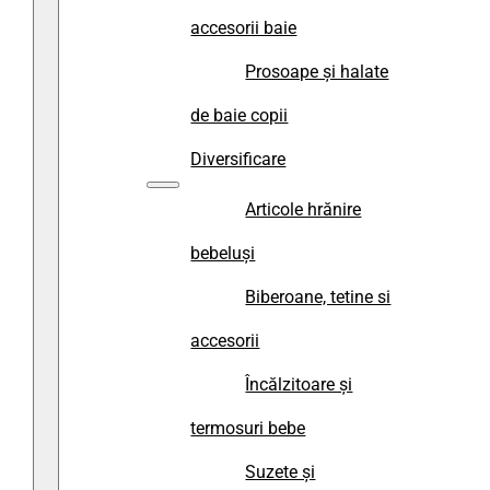
accesorii baie
Prosoape și halate
de baie copii
Diversificare
Articole hrănire
bebeluși
Biberoane, tetine si
accesorii
Încălzitoare și
termosuri bebe
Suzete și