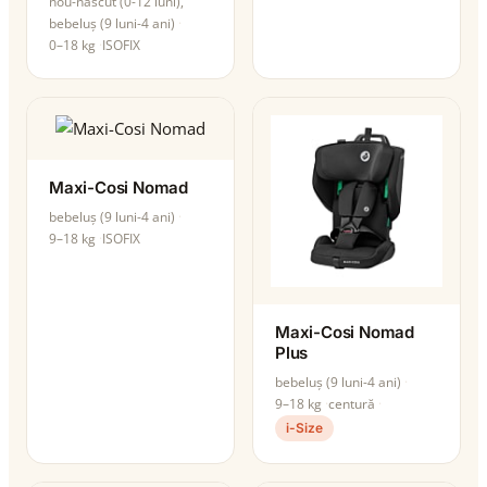
nou-născut (0-12 luni),
bebeluș (9 luni-4 ani)
0–18 kg
ISOFIX
Maxi-Cosi Nomad
bebeluș (9 luni-4 ani)
9–18 kg
ISOFIX
Maxi-Cosi Nomad
Plus
bebeluș (9 luni-4 ani)
9–18 kg
centură
i-Size