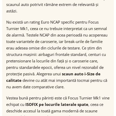
scaunul auto potrivit rămâne extrem de relevantă și
astăzi.
Nu există un rating Euro NCAP specific pentru Focus
Turnier Mk1, ceea ce nu trebuie interpretat ca un semnal
de alarmă. Testele NCAP din acea perioadă nu acopereau
toate variantele de caroserie, iar break-urile de familie
erau adesea omise din ciclurile de testare. Ce știm din
structura mașinii: airbaguri frontale standard, centuri cu
pretensionare la locurile din față și o caroserie care,
pentru standardele epocii, oferea un nivel rezonabil de
protecție pasivă. Alegerea unui
scaun auto i-Size de
calitate
devine cu atât mai importantă tocmai pentru că
nu avem date comparative clare.
Vestea bună pentru părinți este că Focus Turnier Mk1 vine
echipat cu
ISOFIX pe locurile laterale spate
, ceea ce
deschide accesul la toată gama modernă de scaune