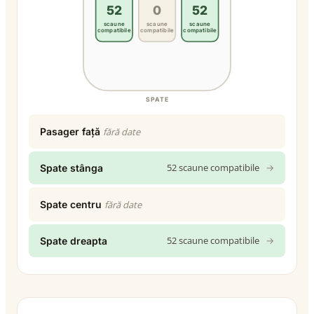
52
0
52
scaune
scaune
scaune
compatibile
compatibile
compatibile
SPATE
Pasager față
fără date
52 scaune compatibile
→
Spate stânga
Spate centru
fără date
52 scaune compatibile
→
Spate dreapta