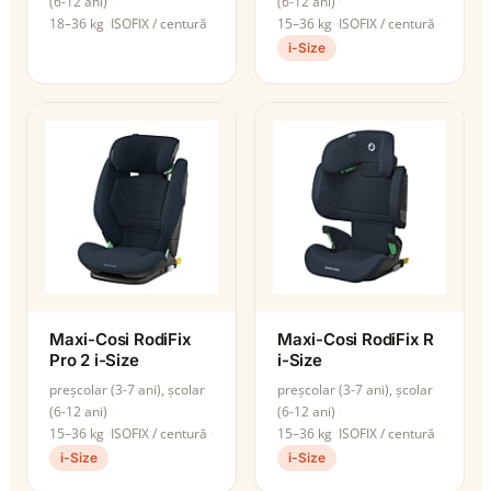
(6-12 ani)
(6-12 ani)
18–36 kg
ISOFIX / centură
15–36 kg
ISOFIX / centură
i-Size
Maxi-Cosi RodiFix
Maxi-Cosi RodiFix R
Pro 2 i-Size
i-Size
preșcolar (3-7 ani), școlar
preșcolar (3-7 ani), școlar
(6-12 ani)
(6-12 ani)
15–36 kg
ISOFIX / centură
15–36 kg
ISOFIX / centură
i-Size
i-Size