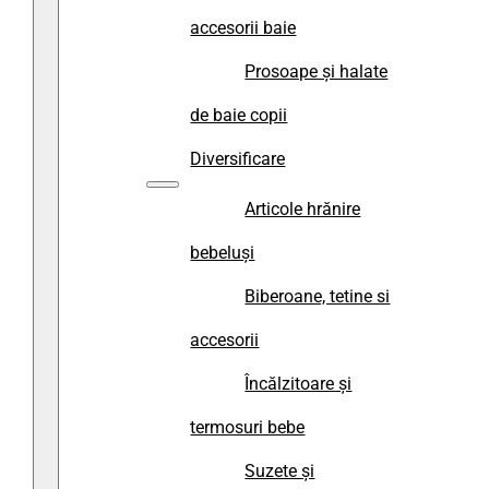
accesorii baie
Prosoape și halate
de baie copii
Diversificare
Articole hrănire
bebeluși
Biberoane, tetine si
accesorii
Încălzitoare și
termosuri bebe
Suzete și