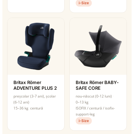
i-Size
Britax Römer
Britax Römer BABY-
ADVENTURE PLUS 2
SAFE CORE
preșcolar (3-7 ani), școlar
nou-născut (0-12 luni)
(6-12 ani)
0–13 kg
15–36 kg
centură
ISOFIX / centură / isofix-
support-leg
i-Size