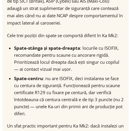
de tip SICT (Britax), ASIP (Cybex) sau AIS (Maxi-Cosi)
adaugă un strat suplimentar de siguranță care contează
mai ales când nu ai date NCAP despre comportamentul în
impact lateral al caroseriei.
Cele trei poziții din spate se comportă diferit în Ka Mk2:
Spate-stânga și spate-dreapta
: locurile cu ISOFIX,
recomandate pentru scaune cu ancorare rigidă.
Prioritizează locul dreapta dacă ești singur cu copilul
— ai contact vizual mai ușor.
Spate-centru
: nu are ISOFIX, deci instalarea se face
cu centura de siguranță. Funcționează pentru scaune
certificate R129 cu fixare pe centură, dar verifică
întotdeauna că centura centrală e de tip 3 puncte (nu 2
puncte) — unele Ka-uri din primii ani de producție pot
diferi.
Un sfat practic important pentru Ka Mk2: dacă instalezi un