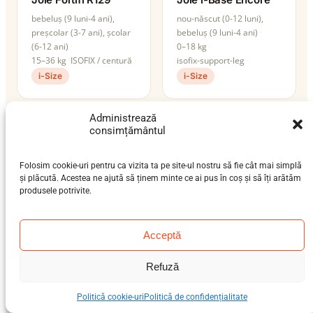
bebeluș (9 luni-4 ani),
nou-născut (0-12 luni),
preșcolar (3-7 ani), școlar
bebeluș (9 luni-4 ani)
(6-12 ani)
0–18 kg
15–36 kg
ISOFIX / centură
isofix-support-leg
i-Size
i-Size
Administrează
consimțământul
Folosim cookie-uri pentru ca vizita ta pe site-ul nostru să fie cât mai simplă
și plăcută. Acestea ne ajută să ținem minte ce ai pus în coș și să îți arătăm
produsele potrivite.
Acceptă
Joie i-Base LX 2
Joie i-Bold
Refuză
nou-născut (0-12 luni)
bebeluș (9 luni-4 ani),
0–13 kg
preșcolar (3-7 ani), școlar
Politică cookie-uri
Politică de confidențialitate
isofix-support-leg
(6-12 ani)