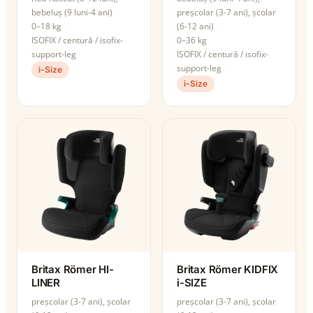
bebeluș (9 luni-4 ani)
preșcolar (3-7 ani), școlar
0–18 kg
(6-12 ani)
ISOFIX / centură / isofix-
0–36 kg
support-leg
ISOFIX / centură / isofix-
support-leg
i-Size
i-Size
Britax Römer HI-
Britax Römer KIDFIX
LINER
i-SIZE
preșcolar (3-7 ani), școlar
preșcolar (3-7 ani), școlar