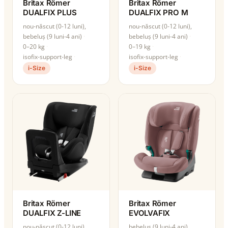
Britax Römer
Britax Römer
DUALFIX PLUS
DUALFIX PRO M
nou-născut (0-12 luni),
nou-născut (0-12 luni),
bebeluș (9 luni-4 ani)
bebeluș (9 luni-4 ani)
0–20 kg
0–19 kg
isofix-support-leg
isofix-support-leg
i-Size
i-Size
Britax Römer
Britax Römer
DUALFIX Z-LINE
EVOLVAFIX
nou-născut (0-12 luni),
bebeluș (9 luni-4 ani),