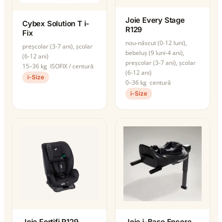
Joie Every Stage
Cybex Solution T i-
R129
Fix
nou-născut (0-12 luni),
preșcolar (3-7 ani), școlar
bebeluș (9 luni-4 ani),
(6-12 ani)
preșcolar (3-7 ani), școlar
15–36 kg
ISOFIX / centură
(6-12 ani)
i-Size
0–36 kg
centură
i-Size
Joie Fortifi R129
Joie i-Base Encore