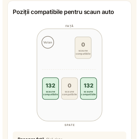
Poziții compatibile pentru scaun auto
FAȚĂ
Volan
0
scaune
compatibile
132
0
132
scaune
scaune
scaune
compatibile
compatibile
compatibile
SPATE