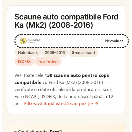
Scaune auto compatibile Ford
Ka (Mk2) (2008-2016)
Neevaluat
Hatchback
2008–2016
5-seat locuri
ISOFIX
Top Tether
Vezi toate cele
130 scaune auto pentru copii
compatibile
cu Ford Ka (Mk2) (2008-2016) —
verificate cu date oficiale de la producători, scor
Euro NCAP și ISOFIX, de la nou-născut până la 12
ani.
Filtrează după vârstă sau poziție →
🚗
Cauți alt model
Ford
?