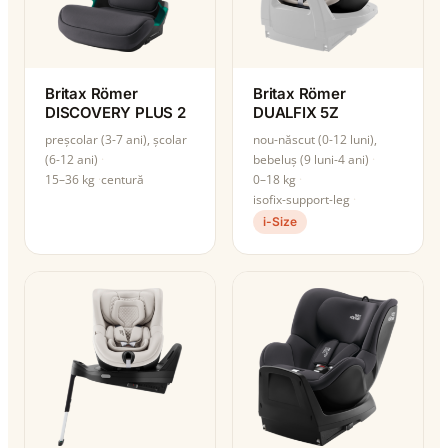
Britax Römer
Britax Römer
DISCOVERY PLUS 2
DUALFIX 5Z
preșcolar (3-7 ani), școlar
nou-născut (0-12 luni),
(6-12 ani)
bebeluș (9 luni-4 ani)
15–36 kg
centură
0–18 kg
isofix-support-leg
i-Size