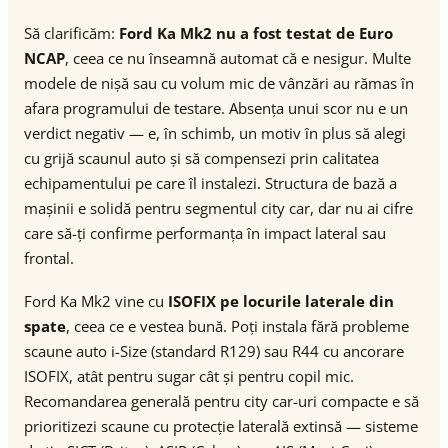
Să clarificăm:
Ford Ka Mk2 nu a fost testat de Euro
NCAP
, ceea ce nu înseamnă automat că e nesigur. Multe
modele de nișă sau cu volum mic de vânzări au rămas în
afara programului de testare. Absența unui scor nu e un
verdict negativ — e, în schimb, un motiv în plus să alegi
cu grijă scaunul auto și să compensezi prin calitatea
echipamentului pe care îl instalezi. Structura de bază a
mașinii e solidă pentru segmentul city car, dar nu ai cifre
care să-ți confirme performanța în impact lateral sau
frontal.
Ford Ka Mk2 vine cu
ISOFIX pe locurile laterale din
spate
, ceea ce e vestea bună. Poți instala fără probleme
scaune auto i-Size (standard R129) sau R44 cu ancorare
ISOFIX, atât pentru sugar cât și pentru copil mic.
Recomandarea generală pentru city car-uri compacte e să
prioritizezi scaune cu protecție laterală extinsă — sisteme