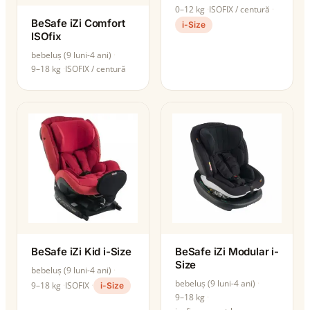
0–12 kg
ISOFIX / centură
BeSafe iZi Comfort
i-Size
ISOfix
bebeluș (9 luni-4 ani)
9–18 kg
ISOFIX / centură
BeSafe iZi Kid i-Size
BeSafe iZi Modular i-
Size
bebeluș (9 luni-4 ani)
bebeluș (9 luni-4 ani)
9–18 kg
ISOFIX
i-Size
9–18 kg