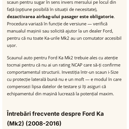
scaun pentru sugar în sens invers mersului pe locul din
față (opțiune posibilă în situații de necesitate),
dezactivarea airbag-ului pasager este obligatorie
.
Procedura variază în funcție de versiune — verifică
manualul mașinii sau solicită ajutor la un dealer Ford,
pentru că nu toate Ka-urile Mk2 au un comutator accesibil
ușor.
Scaunul auto pentru Ford Ka Mk2 trebuie ales cu atenție
tocmai pentru că nu ai un rating NCAP care să-ți confirme
comportamentul structurii. Investiția într-un scaun i-Size
cu protecție laterală bună nu e un moft — e modul în care
compensezi lipsa datelor de testare și îți asiguri că
echipamentul din mașină lucrează la potențial maxim.
Întrebări frecvente despre Ford Ka
(Mk2) (2008-2016)