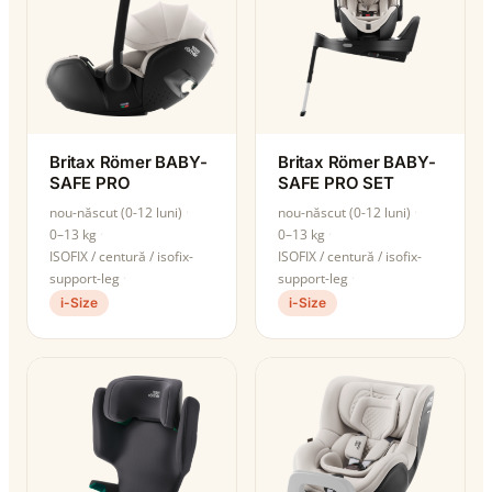
Britax Römer BABY-
Britax Römer BABY-
SAFE PRO
SAFE PRO SET
nou-născut (0-12 luni)
nou-născut (0-12 luni)
0–13 kg
0–13 kg
ISOFIX / centură / isofix-
ISOFIX / centură / isofix-
support-leg
support-leg
i-Size
i-Size