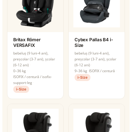
Britax Römer
Cybex Pallas B4 i-
VERSAFIX
Size
bebeluș (9 luni-4 ani),
bebeluș (9 luni-4 ani),
preșcolar (3-7 ani), școlar
preșcolar (3-7 ani), școlar
(6-12 ani)
(6-12 ani)
0–36 kg
9–36 kg
ISOFIX / centură
ISOFIX / centură / isofix-
i-Size
support-leg
i-Size