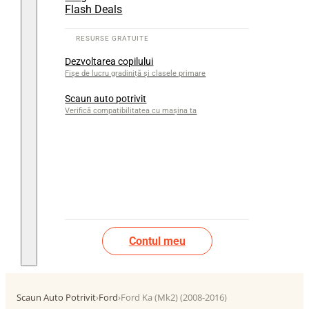
Flash Deals
Dezvoltarea copilului
Fișe de lucru gradiniță și clasele primare
Scaun auto potrivit
Verifică compatibilitatea cu mașina ta
Contul meu
Scaun Auto Potrivit
›
Ford
›
Ford Ka (Mk2) (2008-2016)