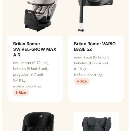
Britax Römer
Britax Römer VARIO
SWIVEL-GROW MAX
BASE 5Z
AIR
nou-născut (0-12 luni),
nou-născut (0-12 luni),
bebeluș (9 luni-4 ani)
bebeluș (9 luni-4 ani),
0–18 kg
preșcolar (3-7 ani)
isofix-support-leg
0–18 kg
i-Size
isofix-support-leg
i-Size