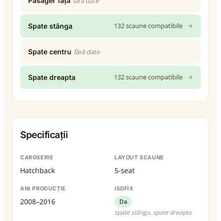
Pasager față
fără date
132 scaune compatibile
→
Spate stânga
Spate centru
fără date
132 scaune compatibile
→
Spate dreapta
Specificații
CAROSERIE
LAYOUT SCAUNE
Hatchback
5-seat
ANI PRODUCȚIE
ISOFIX
2008–2016
Da
spate stânga, spate dreapta