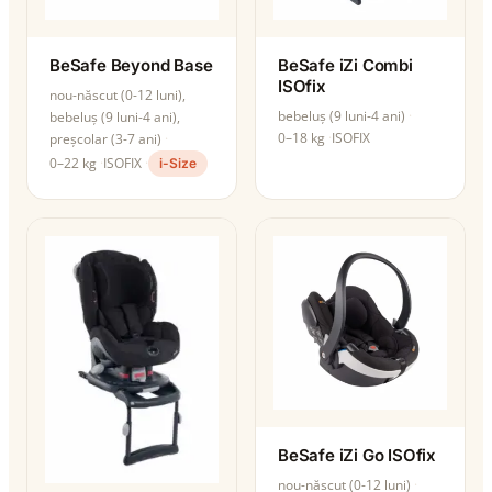
BeSafe Beyond Base
BeSafe iZi Combi
ISOfix
nou-născut (0-12 luni),
bebeluș (9 luni-4 ani)
bebeluș (9 luni-4 ani),
0–18 kg
ISOFIX
preșcolar (3-7 ani)
0–22 kg
ISOFIX
i-Size
BeSafe iZi Go ISOfix
nou-născut (0-12 luni)