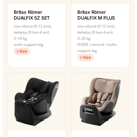
Britax Römer
Britax Römer
DUALFIX 5Z SET
DUALFIX M PLUS
nou-născut (0-12 luni),
nou-născut (0-12 luni),
bebeluș (9 luni-4 ani)
bebeluș (9 luni-4 ani)
0–18 kg
0–20 kg
isofix-support-leg
ISOFIX / centură / isofix-
support-leg
i-Size
i-Size