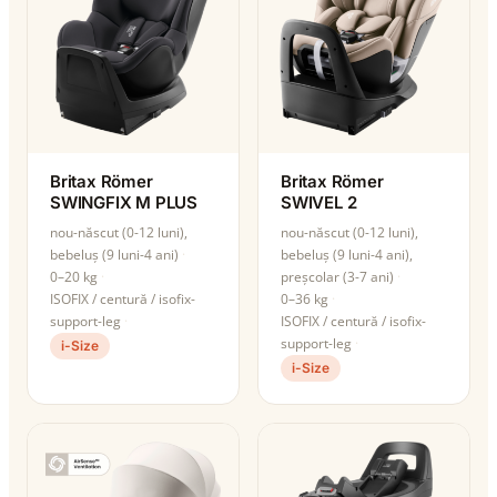
Britax Römer
Britax Römer
SWINGFIX M PLUS
SWIVEL 2
nou-născut (0-12 luni),
nou-născut (0-12 luni),
bebeluș (9 luni-4 ani)
bebeluș (9 luni-4 ani),
0–20 kg
preșcolar (3-7 ani)
ISOFIX / centură / isofix-
0–36 kg
support-leg
ISOFIX / centură / isofix-
support-leg
i-Size
i-Size