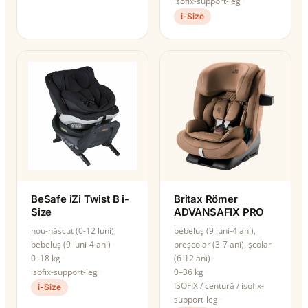
isofix-support-leg
i-Size
BeSafe iZi Twist B i-
Britax Römer
Size
ADVANSAFIX PRO
nou-născut (0-12 luni),
bebeluș (9 luni-4 ani),
bebeluș (9 luni-4 ani)
preșcolar (3-7 ani), școlar
0–18 kg
(6-12 ani)
isofix-support-leg
0–36 kg
ISOFIX / centură / isofix-
i-Size
support-leg