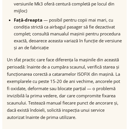
versiunile Mk3 oferă centură completă pe locul din
mijloc)
Față-dreapta
— posibil pentru copii mai mari, cu
condiția strictă ca airbagul pasager să fie dezactivat
complet; consultă manualul mașinii pentru procedura
exactă, deoarece aceasta variază în funcție de versiune
și an de fabricație
Un sfat practic care face diferența la mașinile din această
perioadă: înainte de a cumpăra scaunul, verifică starea și
funcționarea corectă a cataramelor ISOFIX din mașină. La
exemplarele cu peste 15-20 de ani vechime, ancorele pot
fi oxidate, deformate sau blocate parțial — o problemă
invizibilă la prima vedere, dar care compromite fixarea
scaunului. Testează manual fiecare punct de ancorare și,
dacă există îndoieli, solicită inspecția unui service
autorizat înainte de prima utilizare.