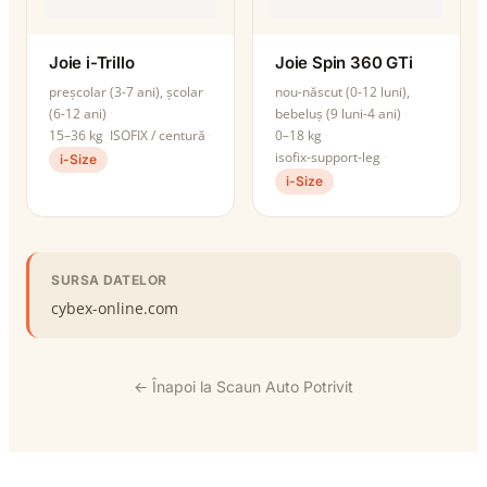
Joie i-Trillo
Joie Spin 360 GTi
preșcolar (3-7 ani), școlar
nou-născut (0-12 luni),
(6-12 ani)
bebeluș (9 luni-4 ani)
15–36 kg
ISOFIX / centură
0–18 kg
isofix-support-leg
i-Size
i-Size
SURSA DATELOR
cybex-online.com
← Înapoi la Scaun Auto Potrivit