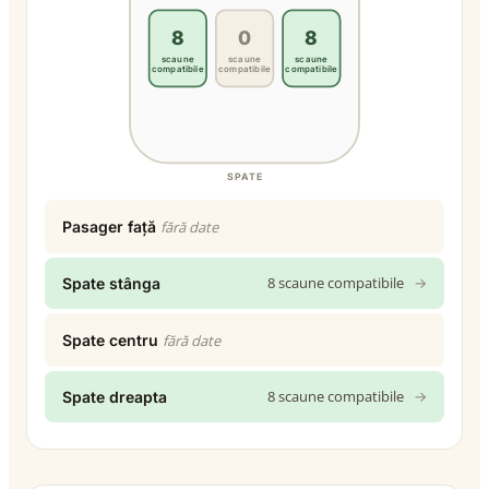
8
0
8
scaune
scaune
scaune
compatibile
compatibile
compatibile
SPATE
Pasager față
fără date
8 scaune compatibile
→
Spate stânga
Spate centru
fără date
8 scaune compatibile
→
Spate dreapta