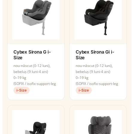
Cybex Sirona G i-
Cybex Sirona Gi i-
Size
Size
nou-născut (0-12 luni),
nou-născut (0-12 luni),
bebeluș (9 luni-4 ani)
bebeluș (9 luni-4 ani)
0–19 kg
0–19 kg
ISOFIX / isofix-support-leg
ISOFIX / isofix-support-leg
i-Size
i-Size