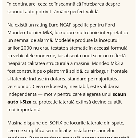
în continuare, ceea ce înseamnă că întrebarea despre
scaunul auto potrivit rămâne perfect validă.
Nu există un rating Euro NCAP specific pentru Ford
Mondeo Turnier Mk3, lucru care nu trebuie interpretat ca
un semnal de alarmă. Modelele produse la începutul
anilor 2000 nu erau testate sistematic în aceeași formulă
ca vehiculele moderne, iar absența unui scor nu reflectă
neapărat calitatea structurală a mașinii. Mondeo Mk3 a
fost construit pe o platformă solidă, cu airbaguri frontale
și laterale incluse în dotarea standard pe majoritatea
versiunilor. Ceea ce lipsește, inevitabil, este validarea
independentă — motiv pentru care alegerea unui
scaun
auto i-Size
cu protecție laterală extinsă devine cu atât
mai importantă.
Mașina dispune de ISOFIX pe locurile laterale din spate,
ceea ce simplifică semnificativ instalarea scaunelor