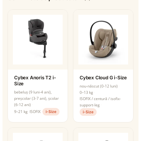
Cybex Anoris T2 i-
Cybex Cloud G i-Size
Size
nou-născut (0-12 luni)
bebeluș (9 luni-4 ani),
0–13 kg
preșcolar (3-7 ani), școlar
ISOFIX / centură / isofix-
(6-12 ani)
support-leg
9–21 kg
ISOFIX
i-Size
i-Size