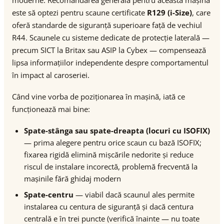
moderne. Recomandarea generală pentru această mașină
este să optezi pentru scaune certificate
R129 (i-Size)
, care
oferă standarde de siguranță superioare față de vechiul
R44. Scaunele cu sisteme dedicate de protecție laterală —
precum SICT la Britax sau ASIP la Cybex — compensează
lipsa informațiilor independente despre comportamentul
în impact al caroseriei.
Când vine vorba de poziționarea în mașină, iată ce
funcționează mai bine:
Spate-stânga sau spate-dreapta (locuri cu ISOFIX)
— prima alegere pentru orice scaun cu bază ISOFIX;
fixarea rigidă elimină mișcările nedorite și reduce
riscul de instalare incorectă, problemă frecventă la
mașinile fără ghidaj modern
Spate-centru
— viabil dacă scaunul ales permite
instalarea cu centura de siguranță și dacă centura
centrală e în trei puncte (verifică înainte — nu toate