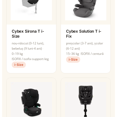
Cybex Sirona T i-
Cybex Solution T i-
Size
Fix
nou-născut (0-12 luni),
preșcolar (3-7 ani), școlar
bebeluș (9 luni-4 ani)
(6-12 ani)
0–19 kg
15–36 kg
ISOFIX / centură
ISOFIX / isofix-support-leg
i-Size
i-Size