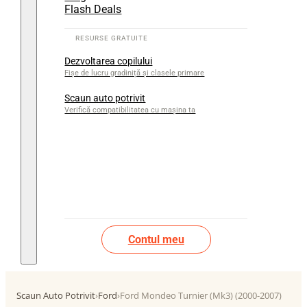
Flash Deals
Dezvoltarea copilului
Fișe de lucru gradiniță și clasele primare
Scaun auto potrivit
Verifică compatibilitatea cu mașina ta
Contul meu
Scaun Auto Potrivit
›
Ford
›
Ford Mondeo Turnier (Mk3) (2000-2007)