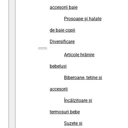
accesorii baie
Prosoape și halate
de baie copii
Diversificare
Articole hrănire
bebeluși
Biberoane, tetine si
accesorii
Încălzitoare și
termosuri bebe
Suzete și