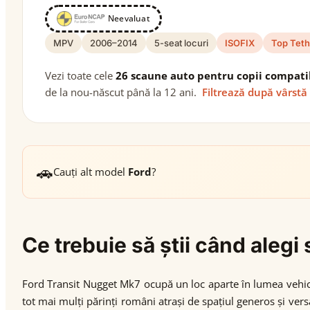
Neevaluat
MPV
2006–2014
5-seat locuri
ISOFIX
Top Teth
Vezi toate cele
26 scaune auto pentru copii compati
de la nou-născut până la 12 ani.
Filtrează după vârstă
🚗
Cauți alt model
Ford
?
Ce trebuie să știi când aleg
Ford Transit Nugget Mk7 ocupă un loc aparte în lumea vehicu
tot mai mulți părinți români atrași de spațiul generos și vers