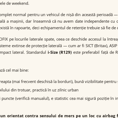
adele de weekend.
omplet normal pentru un vehicul de nișă din această perioadă —
urală a mașinii, dar înseamnă că nu avem date independente cu 
tă în rapoarte, deci echipamentul de retenție trebuie să fie de 
FIX pe locurile laterale spate, ceea ce deschide accesul la în
isteme extinse de protecție laterală — cum ar fi SICT (Britax), AS
impact lateral. Standardul
i-Size (R129)
este preferabil față de 
ază cel mai bine:
eapta (mai frecvent deschisă la borduri), bună vizibilitate pentru 
lului din trotuar, practică în uz zilnic urban
uncte (verifică manualul), e statistic cea mai sigură poziție în im
aun orientat contra sensului de mers pe un loc cu airbag f