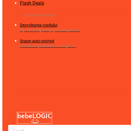
Flash Deals
Dezvoltarea copilului
Fișe de lucru gradiniță și clasele primare
Scaun auto potrivit
Verifică compatibilitatea cu mașina ta
Products