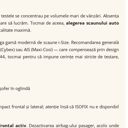
 testele se concentrau pe volumele mari de vânzări. Absența
care să lucrăm. Tocmai de aceea,
alegerea scaunului auto
calitate maximă.
treaga gamă modernă de scaune i-Size. Recomandarea generală
IP (Cybex) sau AIS (Maxi-Cosi) — care compensează prin design
R44, tocmai pentru că impune cerințe mai stricte de testare,
șofer în oglindă
pact frontal și lateral; atenție însă că ISOFIX nu e disponibil
rontal activ
. Dezactivarea airbag-ului pasager, acolo unde