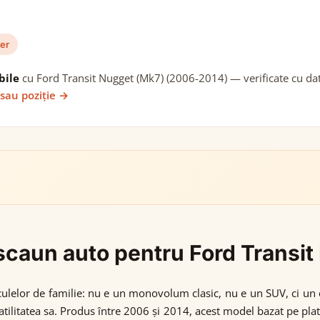
er
bile
cu Ford Transit Nugget (Mk7) (2006-2014) — verificate cu date
 sau poziție →
i scaun auto pentru Ford Trans
lelor de familie: nu e un monovolum clasic, nu e un SUV, ci un 
atilitatea sa. Produs între 2006 și 2014, acest model bazat pe plat