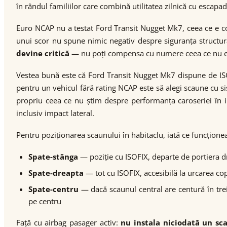
în rândul familiilor care combină utilitatea zilnică cu escap
Euro NCAP nu a testat Ford Transit Nugget Mk7, ceea ce e c
unui scor nu spune nimic negativ despre siguranța struct
devine critică
— nu poți compensa cu numere ceea ce nu exis
Vestea bună este că Ford Transit Nugget Mk7 dispune de ISO
pentru un vehicul fără rating NCAP este să alegi scaune cu s
propriu ceea ce nu știm despre performanța caroseriei în 
inclusiv impact lateral.
Pentru poziționarea scaunului în habitaclu, iată ce funcțione
Spate-stânga
— poziție cu ISOFIX, departe de portiera dr
Spate-dreapta
— tot cu ISOFIX, accesibilă la urcarea copi
Spate-centru
— dacă scaunul central are centură în trei p
pe centru
Față cu airbag pasager activ:
nu instala niciodată un sc