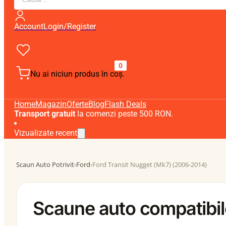
search
Account
Login/Register
0
Nu ai niciun produs în coș.
Home
Magazin
Oferte
Blog
Flash Deals
Transport gratuit
la comenzi peste 500 RON.
Vizualizate recent
Scaun Auto Potrivit
›
Ford
›
Ford Transit Nugget (Mk7) (2006-2014)
Scaune auto compatibil