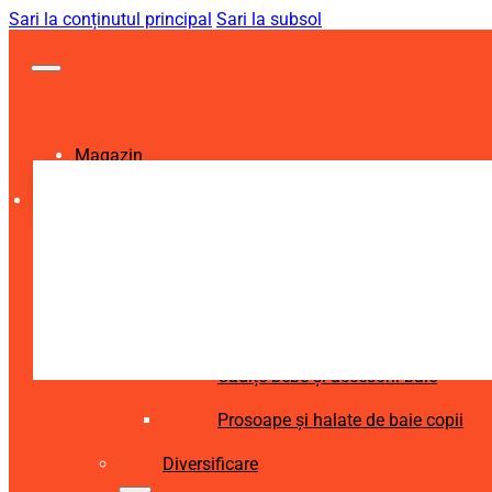
Sari la conținutul principal
Sari la subsol
Magazin
Igienă și Sănătate
Accesorii îngrijire copii
Articole igienă dentară copii
Aspiratoare nazale și accesorii
Cădițe bebe și accesorii baie
Prosoape și halate de baie copii
Diversificare