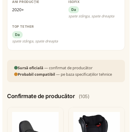
ANI PRODUCȚIE
ISOFIX
2020+
Da
spate stânga, spate dreapta
TOP TETHER
Da
spate stânga, spate dreapta
Sursă oficială
— confirmat de producător
Probabil compatibil
— pe baza specificațiilor tehnice
Confirmate de producător
(105)