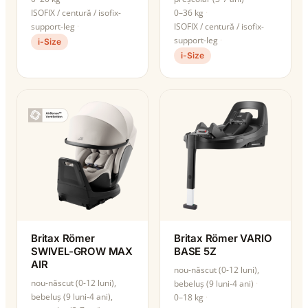
ISOFIX / centură / isofix-
0–36 kg
support-leg
ISOFIX / centură / isofix-
support-leg
i-Size
i-Size
Britax Römer
Britax Römer VARIO
SWIVEL-GROW MAX
BASE 5Z
AIR
nou-născut (0-12 luni),
nou-născut (0-12 luni),
bebeluș (9 luni-4 ani)
bebeluș (9 luni-4 ani),
0–18 kg