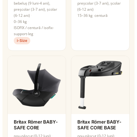
bebeluș (9 luni-4 ani),
preșcolar (3-7 ani), școlar
preșcolar (3-7 ani), școlar
(6-12 ani)
(6-12 ani)
15–36 kg
centură
0–36 kg
ISOFIX / centură / isofix-
support-leg
i-Size
Britax Römer BABY-
Britax Römer BABY-
SAFE CORE
SAFE CORE BASE
nou-născut (0-12 luni)
nou-născut (0-12 luni)