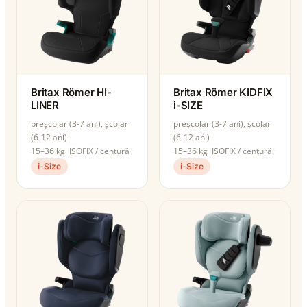
Britax Römer HI-
Britax Römer KIDFIX
LINER
i-SIZE
preșcolar (3-7 ani), școlar
preșcolar (3-7 ani), școlar
(6-12 ani)
(6-12 ani)
15–36 kg
ISOFIX / centură
15–36 kg
ISOFIX / centură
i-Size
i-Size