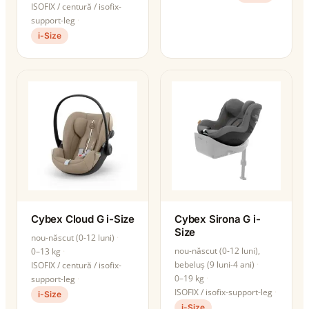
ISOFIX / centură / isofix-
support-leg
i-Size
Cybex Cloud G i-Size
Cybex Sirona G i-
Size
nou-născut (0-12 luni)
nou-născut (0-12 luni),
0–13 kg
bebeluș (9 luni-4 ani)
ISOFIX / centură / isofix-
0–19 kg
support-leg
ISOFIX / isofix-support-leg
i-Size
i-Size