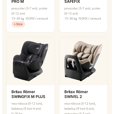
PRO M
SAFEFIX
preșcolar (3-7 ani), școlar
preșcolar (3-7 ani), școlar
(6-12 ani)
(6-12 ani)
15–36 kg
ISOFIX / centură
15–36 kg
ISOFIX / centură
i-Size
Britax Römer
Britax Römer
SWINGFIX M PLUS
SWIVEL 2
nou-născut (0-12 luni),
nou-născut (0-12 luni),
bebeluș (9 luni-4 ani)
bebeluș (9 luni-4 ani),
0–20 kg
preșcolar (3-7 ani)