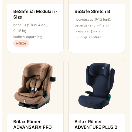
BeSafe iZi Modular i-
BeSafe Stretch B
Size
nou-născut (0-12 luni),
bebeluș (9 luni-4 ani)
bebeluș (9 luni-4 ani),
9–18 kg
preșcolar (3-7 ani)
isofix-support-leg
0–36 kg
centură
i-Size
Britax Römer
Britax Römer
ADVANSAFIX PRO
ADVENTURE PLUS 2