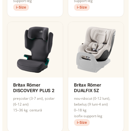
support-leg
support-leg
i-Size
i-Size
Britax Römer
Britax Römer
DISCOVERY PLUS 2
DUALFIX 5Z
preșcolar (3-7 ani), școlar
nou-născut (0-12 luni),
(6-12 ani)
bebeluș (9 luni-4 ani)
15–36 kg
centură
0–18 kg
isofix-support-leg
i-Size