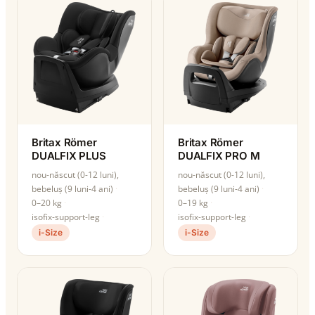
Britax Römer
Britax Römer
DUALFIX PLUS
DUALFIX PRO M
nou-născut (0-12 luni),
nou-născut (0-12 luni),
bebeluș (9 luni-4 ani)
bebeluș (9 luni-4 ani)
0–20 kg
0–19 kg
isofix-support-leg
isofix-support-leg
i-Size
i-Size