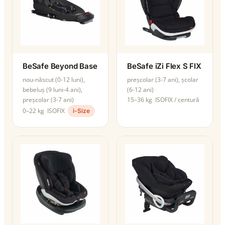
BeSafe Beyond Base
BeSafe iZi Flex S FIX
nou-născut (0-12 luni),
preșcolar (3-7 ani), școlar
bebeluș (9 luni-4 ani),
(6-12 ani)
preșcolar (3-7 ani)
15–36 kg
ISOFIX / centură
0–22 kg
ISOFIX
i-Size