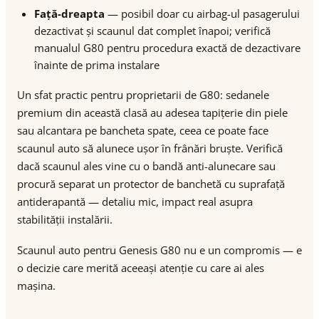
Față-dreapta
— posibil doar cu airbag-ul pasagerului
dezactivat și scaunul dat complet înapoi; verifică
manualul G80 pentru procedura exactă de dezactivare
înainte de prima instalare
Un sfat practic pentru proprietarii de G80: sedanele
premium din această clasă au adesea tapițerie din piele
sau alcantara pe bancheta spate, ceea ce poate face
scaunul auto să alunece ușor în frânări bruște. Verifică
dacă scaunul ales vine cu o bandă anti-alunecare sau
procură separat un protector de banchetă cu suprafață
antiderapantă — detaliu mic, impact real asupra
stabilității instalării.
Scaunul auto pentru Genesis G80 nu e un compromis — e
o decizie care merită aceeași atenție cu care ai ales
mașina.