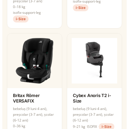
preșcolar (3-7 ani)
isofix-support-leg
0–18 kg
i-Size
isofix-support-leg
i-Size
Britax Römer
Cybex Anoris T2 i-
VERSAFIX
Size
bebeluș (9 luni-4 ani),
bebeluș (9 luni-4 ani),
preșcolar (3-7 ani), școlar
preșcolar (3-7 ani), școlar
(6-12 ani)
(6-12 ani)
0–36 kg
9–21 kg
ISOFIX
i-Size