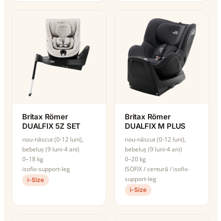
Britax Römer
Britax Römer
DUALFIX 5Z SET
DUALFIX M PLUS
nou-născut (0-12 luni),
nou-născut (0-12 luni),
bebeluș (9 luni-4 ani)
bebeluș (9 luni-4 ani)
0–18 kg
0–20 kg
isofix-support-leg
ISOFIX / centură / isofix-
support-leg
i-Size
i-Size