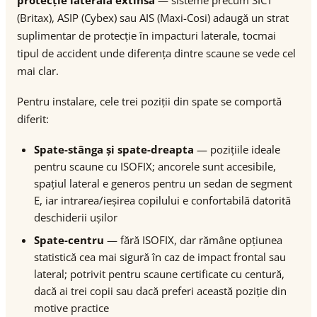
protecție laterală extinsă
— sisteme precum SICT
(Britax), ASIP (Cybex) sau AIS (Maxi-Cosi) adaugă un strat
suplimentar de protecție în impacturi laterale, tocmai
tipul de accident unde diferența dintre scaune se vede cel
mai clar.
Pentru instalare, cele trei poziții din spate se comportă
diferit:
Spate-stânga și spate-dreapta
— pozițiile ideale
pentru scaune cu ISOFIX; ancorele sunt accesibile,
spațiul lateral e generos pentru un sedan de segment
E, iar intrarea/ieșirea copilului e confortabilă datorită
deschiderii ușilor
Spate-centru
— fără ISOFIX, dar rămâne opțiunea
statistică cea mai sigură în caz de impact frontal sau
lateral; potrivit pentru scaune certificate cu centură,
dacă ai trei copii sau dacă preferi această poziție din
motive practice