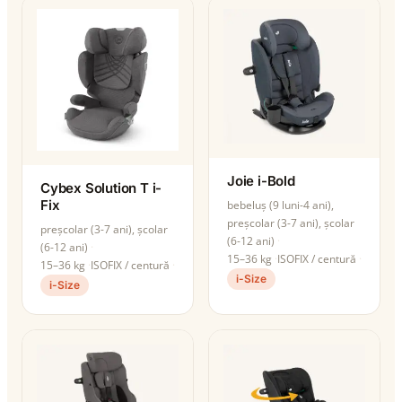
Joie i-Bold
Cybex Solution T i-
Fix
bebeluș (9 luni-4 ani),
preșcolar (3-7 ani), școlar
preșcolar (3-7 ani), școlar
(6-12 ani)
(6-12 ani)
15–36 kg
ISOFIX / centură
15–36 kg
ISOFIX / centură
i-Size
i-Size