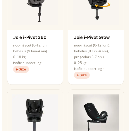
Joie i-Pivot 360
Joie i-Pivot Grow
nou-născut (0-12 luni),
nou-născut (0-12 luni),
bebeluș (9 luni-4 ani)
bebeluș (9 luni-4 ani),
0–18 kg
preșcolar (3-7 ani)
isofix-support-leg
0–25 kg
isofix-support-leg
i-Size
i-Size