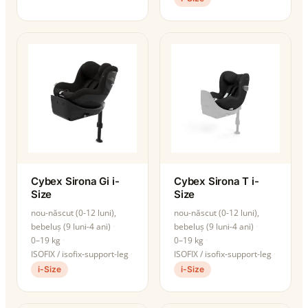
Cybex Sirona Gi i-
Cybex Sirona T i-
Size
Size
nou-născut (0-12 luni),
nou-născut (0-12 luni),
bebeluș (9 luni-4 ani)
bebeluș (9 luni-4 ani)
0–19 kg
0–19 kg
ISOFIX / isofix-support-leg
ISOFIX / isofix-support-leg
i-Size
i-Size