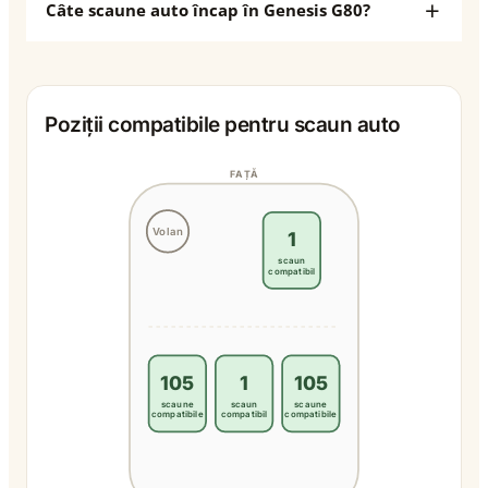
Câte scaune auto încap în Genesis G80?
Poziții compatibile pentru scaun auto
FAȚĂ
Volan
1
scaun
compatibil
105
1
105
scaune
scaun
scaune
compatibile
compatibil
compatibile