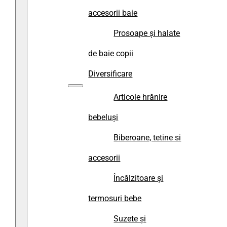
accesorii baie
Prosoape și halate
de baie copii
Diversificare
Articole hrănire
bebeluși
Biberoane, tetine si
accesorii
Încălzitoare și
termosuri bebe
Suzete și