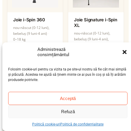
Joie i-Spin 360
Joie Signature i-Spin
XL
nou-născut (0-12 luni),
nou-născut (0-12 luni),
bebeluș (9 luni-4 ani)
bebeluș (9 luni-4 ani),
0–18 kg
preșcolar (3-7 ani), școlar
isofix-support-leg
Administrează
(6-12 ani)
i-Size
consimțământul
0–25 kg
isofix-support-leg
i-Size
Folosim cookie-uri pentru ca vizita ta pe site-ul nostru să fie cât mai simplă
și plăcută. Acestea ne ajută să ținem minte ce ai pus în coș și să îți arătăm
produsele potrivite.
Acceptă
Maxi-Cosi Axiss
Refuză
nou-născut (0-12 luni),
bebeluș (9 luni-4 ani)
Politică cookie-uri
Politică de confidențialitate
0–19 kg
ISOFIX