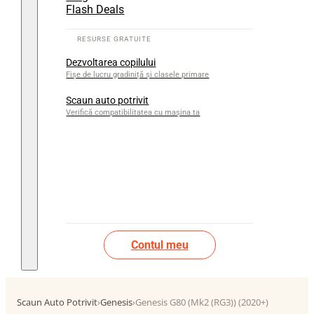
Flash Deals
Dezvoltarea copilului
Fișe de lucru gradiniță și clasele primare
Scaun auto potrivit
Verifică compatibilitatea cu mașina ta
Contul meu
Scaun Auto Potrivit
›
Genesis
›
Genesis G80 (Mk2 (RG3)) (2020+)