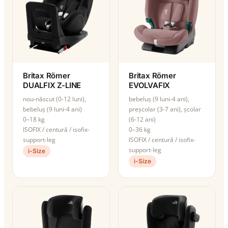
Britax Römer
Britax Römer
DUALFIX Z-LINE
EVOLVAFIX
nou-născut (0-12 luni),
bebeluș (9 luni-4 ani),
bebeluș (9 luni-4 ani)
preșcolar (3-7 ani), școlar
0–18 kg
(6-12 ani)
ISOFIX / centură / isofix-
0–36 kg
support-leg
ISOFIX / centură / isofix-
support-leg
i-Size
i-Size