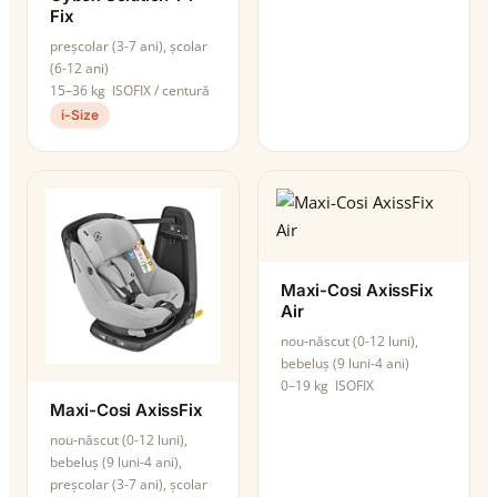
Fix
preșcolar (3-7 ani), școlar
(6-12 ani)
15–36 kg
ISOFIX / centură
i-Size
Maxi-Cosi AxissFix
Air
nou-născut (0-12 luni),
bebeluș (9 luni-4 ani)
0–19 kg
ISOFIX
Maxi-Cosi AxissFix
nou-născut (0-12 luni),
bebeluș (9 luni-4 ani),
preșcolar (3-7 ani), școlar