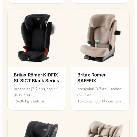
Britax Römer KIDFIX
Britax Römer
SL SICT Black Series
SAFEFIX
preșcolar (3-7 ani), școlar
preșcolar (3-7 ani), școlar
(6-12 ani)
(6-12 ani)
15–36 kg
centură
15–36 kg
ISOFIX / centură