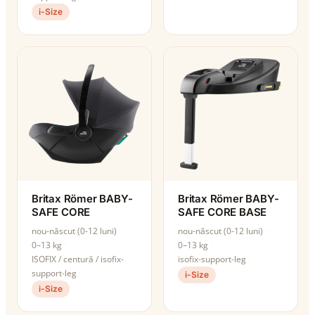
i-Size
Britax Römer BABY-
Britax Römer BABY-
SAFE CORE
SAFE CORE BASE
nou-născut (0-12 luni)
nou-născut (0-12 luni)
0–13 kg
0–13 kg
ISOFIX / centură / isofix-
isofix-support-leg
support-leg
i-Size
i-Size