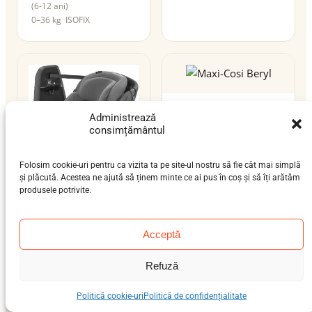
(6-12 ani)
0–36 kg
ISOFIX
Maxi-Cosi Beryl
Administrează
nou-născut (0-12 luni),
consimțământul
bebeluș (9 luni-4 ani),
preșcolar (3-7 ani)
Folosim cookie-uri pentru ca vizita ta pe site-ul nostru să fie cât mai simplă
0–36 kg
ISOFIX
i-Size
și plăcută. Acestea ne ajută să ținem minte ce ai pus în coș și să îți arătăm
produsele potrivite.
Maxi-Cosi AxissFix
Plus
Acceptă
nou-născut (0-12 luni),
bebeluș (9 luni-4 ani)
Refuză
0–19 kg
ISOFIX
Politică cookie-uri
Politică de confidențialitate