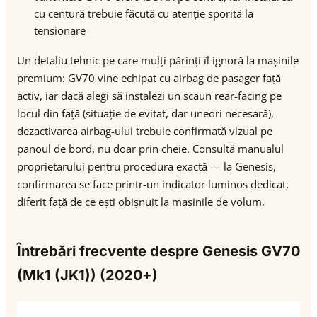
cu centură trebuie făcută cu atenție sporită la
tensionare
Un detaliu tehnic pe care mulți părinți îl ignoră la mașinile
premium: GV70 vine echipat cu airbag de pasager față
activ, iar dacă alegi să instalezi un scaun rear-facing pe
locul din față (situație de evitat, dar uneori necesară),
dezactivarea airbag-ului trebuie confirmată vizual pe
panoul de bord, nu doar prin cheie. Consultă manualul
proprietarului pentru procedura exactă — la Genesis,
confirmarea se face printr-un indicator luminos dedicat,
diferit față de ce ești obișnuit la mașinile de volum.
Întrebări frecvente despre Genesis GV70
(Mk1 (JK1)) (2020+)