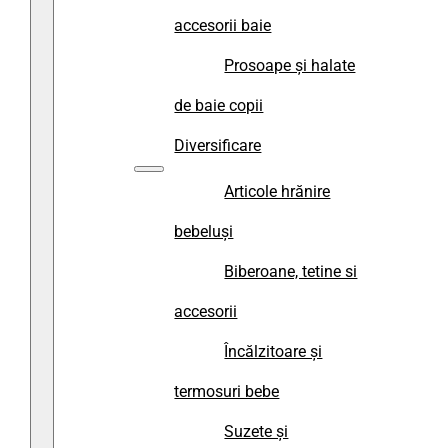
accesorii baie
Prosoape și halate
de baie copii
Diversificare
Articole hrănire
bebeluși
Biberoane, tetine si
accesorii
Încălzitoare și
termosuri bebe
Suzete și