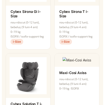
Cybex Sirona Gi i-
Cybex Sirona T i-
Size
Size
nou-născut (0-12 luni),
nou-născut (0-12 luni),
bebeluș (9 luni-4 ani)
bebeluș (9 luni-4 ani)
0–19 kg
0–19 kg
ISOFIX / isofix-support-leg
ISOFIX / isofix-support-leg
i-Size
i-Size
Maxi-Cosi Axiss
nou-născut (0-12 luni),
bebeluș (9 luni-4 ani)
0–19 kg
ISOFIX
Cybex Solution T i-