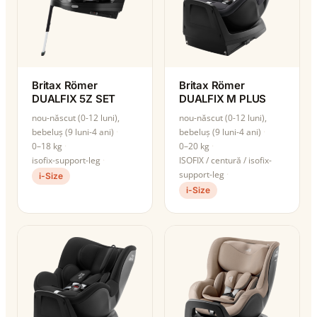
Britax Römer
Britax Römer
DUALFIX 5Z SET
DUALFIX M PLUS
nou-născut (0-12 luni),
nou-născut (0-12 luni),
bebeluș (9 luni-4 ani)
bebeluș (9 luni-4 ani)
0–18 kg
0–20 kg
isofix-support-leg
ISOFIX / centură / isofix-
support-leg
i-Size
i-Size