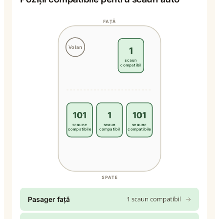
FAȚĂ
Volan
1
scaun
compatibil
101
1
101
scaune
scaun
scaune
compatibile
compatibil
compatibile
SPATE
1 scaun compatibil
→
Pasager față