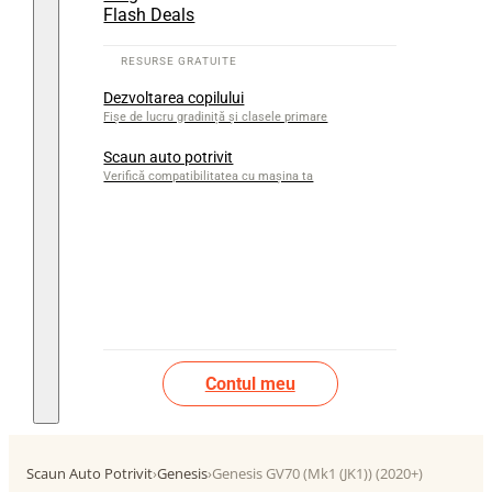
Flash Deals
Dezvoltarea copilului
Fișe de lucru gradiniță și clasele primare
Scaun auto potrivit
Verifică compatibilitatea cu mașina ta
Contul meu
Scaun Auto Potrivit
›
Genesis
›
Genesis GV70 (Mk1 (JK1)) (2020+)