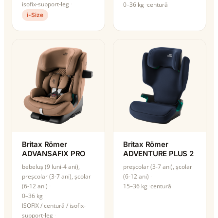
isofix-support-leg
0–36 kg
centură
i-Size
Britax Römer
Britax Römer
ADVANSAFIX PRO
ADVENTURE PLUS 2
bebeluș (9 luni-4 ani),
preșcolar (3-7 ani), școlar
preșcolar (3-7 ani), școlar
(6-12 ani)
(6-12 ani)
15–36 kg
centură
0–36 kg
ISOFIX / centură / isofix-
support-leg