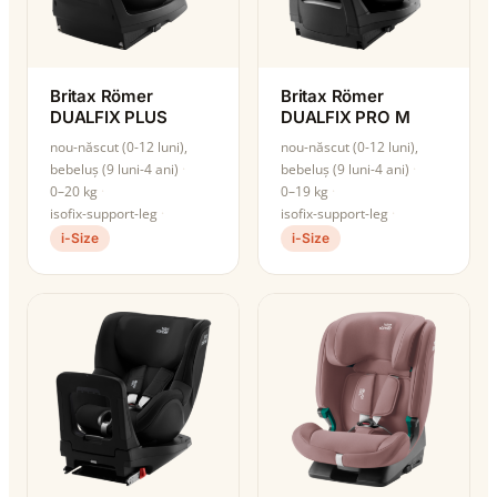
Britax Römer
Britax Römer
DUALFIX PLUS
DUALFIX PRO M
nou-născut (0-12 luni),
nou-născut (0-12 luni),
bebeluș (9 luni-4 ani)
bebeluș (9 luni-4 ani)
0–20 kg
0–19 kg
isofix-support-leg
isofix-support-leg
i-Size
i-Size