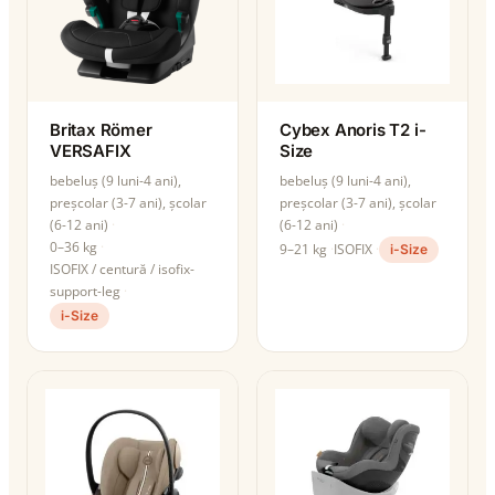
Britax Römer
Cybex Anoris T2 i-
VERSAFIX
Size
bebeluș (9 luni-4 ani),
bebeluș (9 luni-4 ani),
preșcolar (3-7 ani), școlar
preșcolar (3-7 ani), școlar
(6-12 ani)
(6-12 ani)
0–36 kg
9–21 kg
ISOFIX
i-Size
ISOFIX / centură / isofix-
support-leg
i-Size