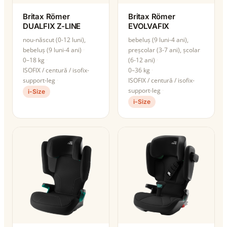
Britax Römer
Britax Römer
DUALFIX Z-LINE
EVOLVAFIX
nou-născut (0-12 luni),
bebeluș (9 luni-4 ani),
bebeluș (9 luni-4 ani)
preșcolar (3-7 ani), școlar
0–18 kg
(6-12 ani)
ISOFIX / centură / isofix-
0–36 kg
support-leg
ISOFIX / centură / isofix-
support-leg
i-Size
i-Size