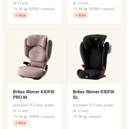
(6-12 ani)
(6-12 ani)
15–36 kg
ISOFIX / centură
15–36 kg
ISOFIX / centură
i-Size
i-Size
Britax Römer KIDFIX
Britax Römer KIDFIX
PRO M
SL
preșcolar (3-7 ani), școlar
preșcolar (3-7 ani), școlar
(6-12 ani)
(6-12 ani)
15–36 kg
ISOFIX / centură
15–36 kg
centură
i-Size