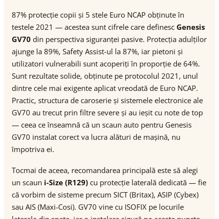
87% protecție copii și 5 stele Euro NCAP obținute în
testele 2021 — acestea sunt cifrele care definesc
Genesis
GV70
din perspectiva siguranței pasive. Protecția adulților
ajunge la 89%, Safety Assist-ul la 87%, iar pietoni și
utilizatori vulnerabili sunt acoperiți în proporție de 64%.
Sunt rezultate solide, obținute pe protocolul 2021, unul
dintre cele mai exigente aplicat vreodată de Euro NCAP.
Practic, structura de caroserie și sistemele electronice ale
GV70 au trecut prin filtre severe și au ieșit cu note de top
— ceea ce înseamnă că un scaun auto pentru Genesis
GV70 instalat corect va lucra alături de mașină, nu
împotriva ei.
Tocmai de aceea, recomandarea principală este să alegi
un scaun
i-Size (R129)
cu protecție laterală dedicată — fie
că vorbim de sisteme precum SICT (Britax), ASIP (Cybex)
sau AIS (Maxi-Cosi). GV70 vine cu ISOFIX pe locurile