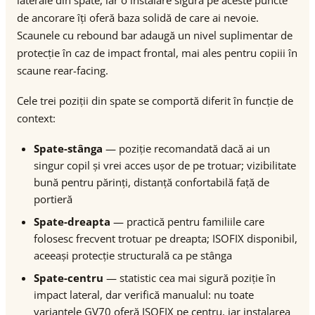
laterale din spate, iar o instalare sigură pe aceste puncte
de ancorare îți oferă baza solidă de care ai nevoie.
Scaunele cu rebound bar adaugă un nivel suplimentar de
protecție în caz de impact frontal, mai ales pentru copiii în
scaune rear-facing.
Cele trei poziții din spate se comportă diferit în funcție de
context:
Spate-stânga
— poziție recomandată dacă ai un
singur copil și vrei acces ușor de pe trotuar; vizibilitate
bună pentru părinți, distanță confortabilă față de
portieră
Spate-dreapta
— practică pentru familiile care
folosesc frecvent trotuar pe dreapta; ISOFIX disponibil,
aceeași protecție structurală ca pe stânga
Spate-centru
— statistic cea mai sigură poziție în
impact lateral, dar verifică manualul: nu toate
variantele GV70 oferă ISOFIX pe centru, iar instalarea