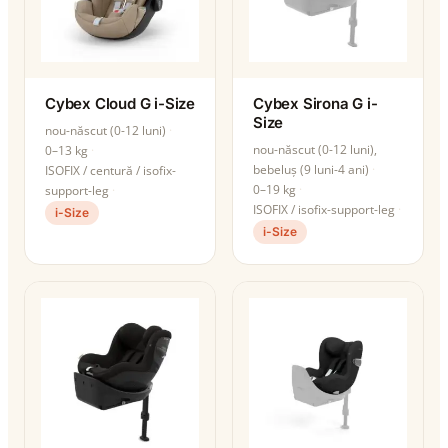
Cybex Cloud G i-Size
Cybex Sirona G i-
Size
nou-născut (0-12 luni)
nou-născut (0-12 luni),
0–13 kg
bebeluș (9 luni-4 ani)
ISOFIX / centură / isofix-
0–19 kg
support-leg
ISOFIX / isofix-support-leg
i-Size
i-Size