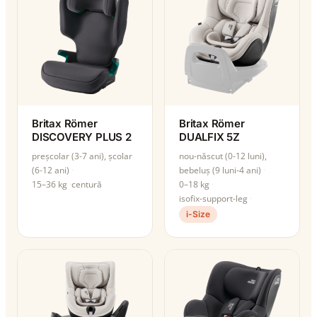
Britax Römer
Britax Römer
DISCOVERY PLUS 2
DUALFIX 5Z
preșcolar (3-7 ani), școlar
nou-născut (0-12 luni),
(6-12 ani)
bebeluș (9 luni-4 ani)
15–36 kg
centură
0–18 kg
isofix-support-leg
i-Size