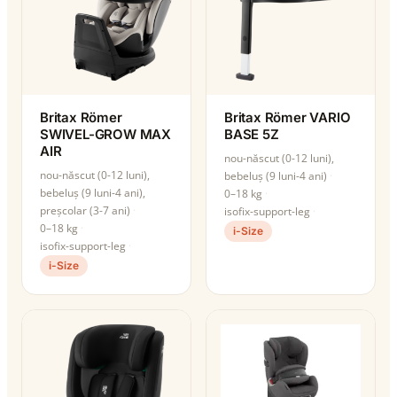
Britax Römer
Britax Römer VARIO
SWIVEL-GROW MAX
BASE 5Z
AIR
nou-născut (0-12 luni),
nou-născut (0-12 luni),
bebeluș (9 luni-4 ani)
bebeluș (9 luni-4 ani),
0–18 kg
preșcolar (3-7 ani)
isofix-support-leg
0–18 kg
i-Size
isofix-support-leg
i-Size