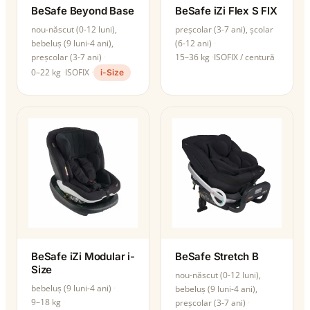
BeSafe Beyond Base
BeSafe iZi Flex S FIX
nou-născut (0-12 luni),
preșcolar (3-7 ani), școlar
bebeluș (9 luni-4 ani),
(6-12 ani)
preșcolar (3-7 ani)
15–36 kg
ISOFIX / centură
0–22 kg
ISOFIX
i-Size
BeSafe iZi Modular i-
BeSafe Stretch B
Size
nou-născut (0-12 luni),
bebeluș (9 luni-4 ani)
bebeluș (9 luni-4 ani),
9–18 kg
preșcolar (3-7 ani)