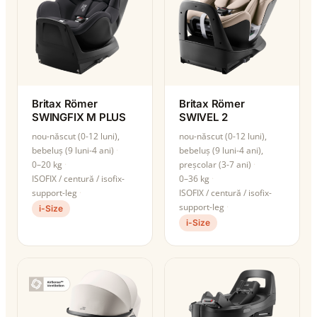
Britax Römer
Britax Römer
SWINGFIX M PLUS
SWIVEL 2
nou-născut (0-12 luni),
nou-născut (0-12 luni),
bebeluș (9 luni-4 ani)
bebeluș (9 luni-4 ani),
0–20 kg
preșcolar (3-7 ani)
ISOFIX / centură / isofix-
0–36 kg
support-leg
ISOFIX / centură / isofix-
support-leg
i-Size
i-Size