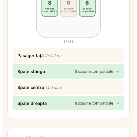
8
0
8
scaune
scaune
scaune
compatibile
compatibile
compatibile
SPATE
Pasager față
fără date
8 scaune compatibile
→
Spate stânga
Spate centru
fără date
8 scaune compatibile
→
Spate dreapta