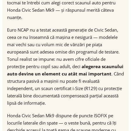
tocmai te întrebi cum alegi corect scaunul auto pentru
Honda Civic Sedan Mk9 — și răspunsul merită câteva
nuanțe.
Euro NCAP nu a testat această generație de Civic Sedan,
ceea ce nu înseamnă că mașina e nesigură — modelele
mai vechi sau cu volum mic de vânzări pe piața
europeană sunt adesea omise din programul de testare.
Tonul realist se impune: nu avem cifre oficiale de
protecție pentru copil sau adult, deci
alegerea scaunului
auto devine un element cu atât mai important
. Când
structura pasivă a mașinii nu poate fi evaluată
independent, un scaun certificat i-Size (R129) cu protecție
laterală bine documentată compensează parțial această
lipsă de informație.
Honda Civic Sedan Mk9 dispune de puncte ISOFIX pe
locurile laterale din spate — o veste bună, pentru că îți
deschide accesul la toată gama de scaune moderne cu