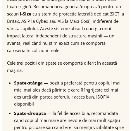
fixare rigidă. Recomandarea generală: optează pentru un
scaun
i-Size
cu sistem de protecție laterală dedicat (SICT la
Britax, ASIP la Cybex sau AIS la Maxi-Cosi), indiferent de
vârsta copilului. Aceste sisteme absorb energia unui
impact lateral independent de structura mașinii — un
avantaj real când nu știm exact cum se comportă
caroseria în coliziuni reale.
Cele trei poziții din spate se comportă diferit în această
mașină:
Spate-stânga
— poziția preferată pentru copilul mai
mic, mai ales dacă părintele care îl îngrijește cel mai
des urcă din partea șoferului; acces bun, ISOFIX
disponibil
Spate-dreapta
— la fel de accesibilă, recomandată
când copilul mai mare are nevoie de mai mult spațiu
pentru picioare sau când vrei să menții vizibilitate spre