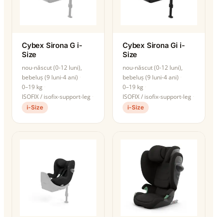
Cybex Sirona G i-
Cybex Sirona Gi i-
Size
Size
nou-născut (0-12 luni),
nou-născut (0-12 luni),
bebeluș (9 luni-4 ani)
bebeluș (9 luni-4 ani)
0–19 kg
0–19 kg
ISOFIX / isofix-support-leg
ISOFIX / isofix-support-leg
i-Size
i-Size