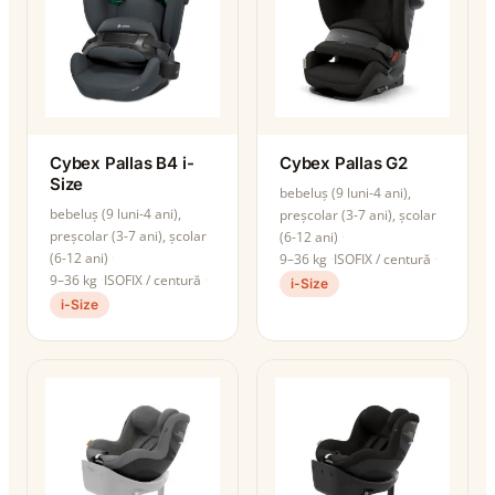
Cybex Pallas B4 i-
Cybex Pallas G2
Size
bebeluș (9 luni-4 ani),
bebeluș (9 luni-4 ani),
preșcolar (3-7 ani), școlar
preșcolar (3-7 ani), școlar
(6-12 ani)
(6-12 ani)
9–36 kg
ISOFIX / centură
9–36 kg
ISOFIX / centură
i-Size
i-Size