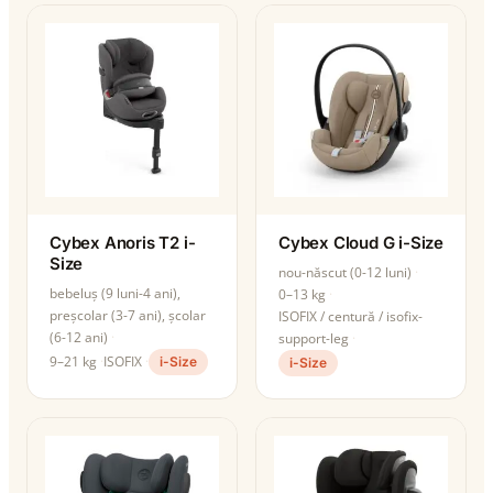
Cybex Anoris T2 i-
Cybex Cloud G i-Size
Size
nou-născut (0-12 luni)
bebeluș (9 luni-4 ani),
0–13 kg
preșcolar (3-7 ani), școlar
ISOFIX / centură / isofix-
(6-12 ani)
support-leg
9–21 kg
ISOFIX
i-Size
i-Size