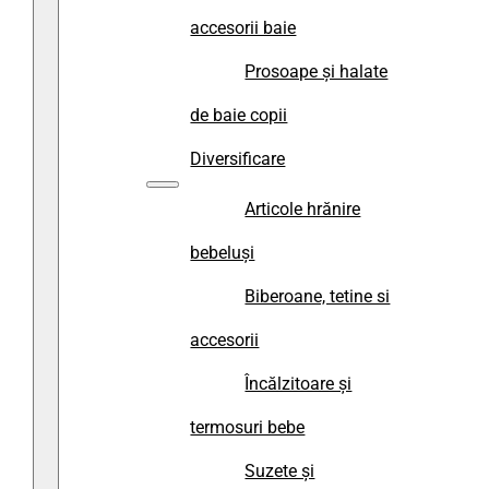
accesorii baie
Prosoape și halate
de baie copii
Diversificare
Articole hrănire
bebeluși
Biberoane, tetine si
accesorii
Încălzitoare și
termosuri bebe
Suzete și