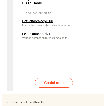
Flash Deals
Dezvoltarea copilului
Fișe de lucru gradiniță și clasele primare
Scaun auto potrivit
Verifică compatibilitatea cu mașina ta
Contul meu
Scaun Auto Potrivit
›
Honda
›