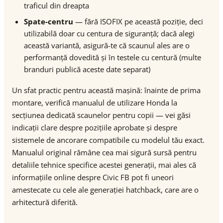
traficul din dreapta
Spate-centru
— fără ISOFIX pe această poziție, deci
utilizabilă doar cu centura de siguranță; dacă alegi
această variantă, asigură-te că scaunul ales are o
performanță dovedită și în testele cu centură (multe
branduri publică aceste date separat)
Un sfat practic pentru această mașină: înainte de prima
montare, verifică manualul de utilizare Honda la
secțiunea dedicată scaunelor pentru copii — vei găsi
indicații clare despre pozițiile aprobate și despre
sistemele de ancorare compatibile cu modelul tău exact.
Manualul original rămâne cea mai sigură sursă pentru
detaliile tehnice specifice acestei generații, mai ales că
informațiile online despre Civic FB pot fi uneori
amestecate cu cele ale generației hatchback, care are o
arhitectură diferită.