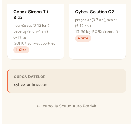
Cybex Sirona T i-
Cybex Solution G2
Size
preșcolar (3-7 ani), școlar
nou-născut (0-12 luni),
(6-12 ani)
bebeluș (9 luni-4 ani)
15–36 kg
ISOFIX / centură
0–19 kg
i-Size
ISOFIX / isofix-support-leg
i-Size
SURSA DATELOR
cybex-online.com
← Înapoi la Scaun Auto Potrivit