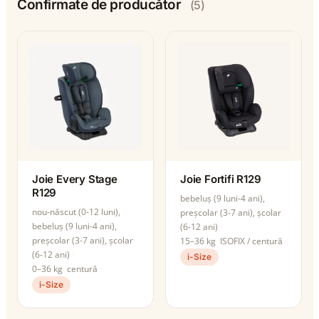
Confirmate de producător
(5)
Joie Every Stage
Joie Fortifi R129
R129
bebeluș (9 luni-4 ani),
nou-născut (0-12 luni),
preșcolar (3-7 ani), școlar
bebeluș (9 luni-4 ani),
(6-12 ani)
preșcolar (3-7 ani), școlar
15–36 kg
ISOFIX / centură
(6-12 ani)
i-Size
0–36 kg
centură
i-Size