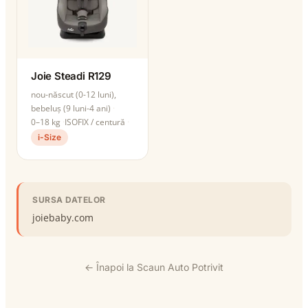
Joie Steadi R129
nou-născut (0-12 luni),
bebeluș (9 luni-4 ani)
0–18 kg
ISOFIX / centură
i-Size
SURSA DATELOR
joiebaby.com
← Înapoi la Scaun Auto Potrivit