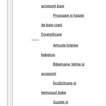
accesorii baie
Prosoape și halate
de baie copii
Diversificare
Articole hrănire
bebeluși
Biberoane, tetine si
accesorii
Încălzitoare și
termosuri bebe
Suzete și