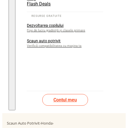
Flash Deals
Dezvoltarea copilului
Fișe de lucru gradiniță și clasele primare
Scaun auto potrivit
Verifică compatibilitatea cu mașina ta
Contul meu
Scaun Auto Potrivit
›
Honda
›