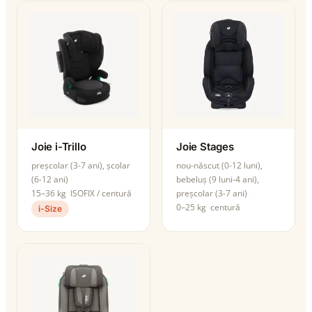
Joie i-Trillo
Joie Stages
preșcolar (3-7 ani), școlar
nou-născut (0-12 luni),
(6-12 ani)
bebeluș (9 luni-4 ani),
15–36 kg
ISOFIX / centură
preșcolar (3-7 ani)
0–25 kg
centură
i-Size