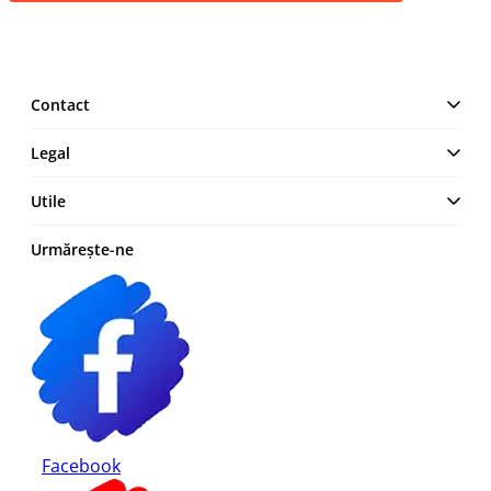
Contact
MAKE IT LOGIC SRL
Legal
Str. Lt. Aurel Botea, Nr. 4,
București, Sector 3,
Termeni și Condiții
Utile
România
Politică de confidențialitate
+4 0744 23 0000
Cum comand
Urmărește-ne
Politica cookies
Modalități de plată
Retur produse
Facebook