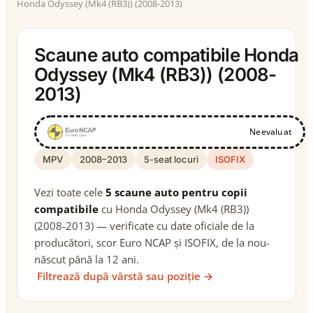
Honda Odyssey (Mk4 (RB3)) (2008-2013)
Scaune auto compatibile Honda
Odyssey (Mk4 (RB3)) (2008-
2013)
Neevaluat
MPV
2008–2013
5-seat locuri
ISOFIX
Vezi toate cele
5 scaune auto pentru copii
compatibile
cu Honda Odyssey (Mk4 (RB3))
(2008-2013) — verificate cu date oficiale de la
producători, scor Euro NCAP și ISOFIX, de la nou-
născut până la 12 ani.
Filtrează după vârstă sau poziție →