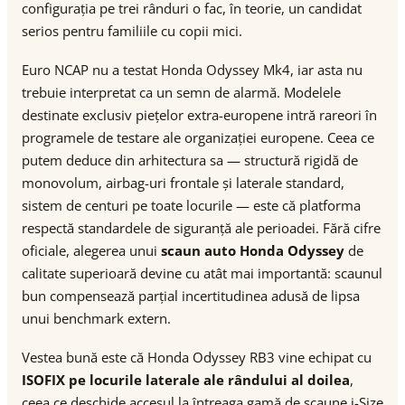
configurația pe trei rânduri o fac, în teorie, un candidat
serios pentru familiile cu copii mici.
Euro NCAP nu a testat Honda Odyssey Mk4, iar asta nu
trebuie interpretat ca un semn de alarmă. Modelele
destinate exclusiv piețelor extra-europene intră rareori în
programele de testare ale organizației europene. Ceea ce
putem deduce din arhitectura sa — structură rigidă de
monovolum, airbag-uri frontale și laterale standard,
sistem de centuri pe toate locurile — este că platforma
respectă standardele de siguranță ale perioadei. Fără cifre
oficiale, alegerea unui
scaun auto Honda Odyssey
de
calitate superioară devine cu atât mai importantă: scaunul
bun compensează parțial incertitudinea adusă de lipsa
unui benchmark extern.
Vestea bună este că Honda Odyssey RB3 vine echipat cu
ISOFIX pe locurile laterale ale rândului al doilea
,
ceea ce deschide accesul la întreaga gamă de scaune i-Size