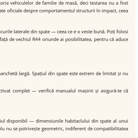
ria vehiculelor de familie de masă, deci testarea nu a fost
te oficiale despre comportamentul structurii în impact, ceea
rile laterale din spate — ceea ce e o veste bună. Poți folosi
ță de vechiul R44 oriunde ai posibilitatea, pentru că aduce
nchetă largă. Spațiul din spate este extrem de limitat și nu
activat complet — verifică manualul mașinii și asigură-te că
ațiul disponibil — dimensiunile habitaclului din spate al unui
plu nu se potrivește geometric, indiferent de compatibilitatea