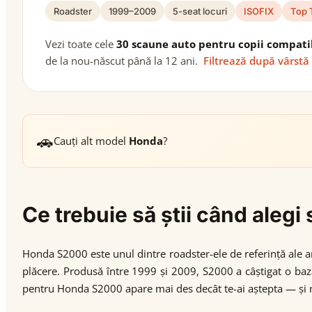
Roadster
1999–2009
5-seat locuri
ISOFIX
Top 
Vezi toate cele
30 scaune auto pentru copii compati
de la nou-născut până la 12 ani.
Filtrează după vârstă
🚗
Cauți alt model
Honda
?
Ce trebuie să știi când ale
Honda S2000 este unul dintre roadster-ele de referință ale a
plăcere. Produsă între 1999 și 2009, S2000 a câștigat o baz
pentru Honda S2000 apare mai des decât te-ai aștepta — și m