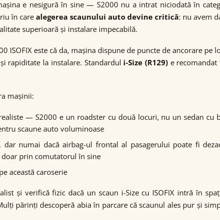
ina e nesigură în sine — S2000 nu a intrat niciodată în catego
oriu în care
alegerea scaunului auto devine critică
: nu avem da
tate superioară și instalare impecabilă.
00 ISOFIX este că da, mașina dispune de puncte de ancorare pe locu
 și rapiditate la instalare. Standardul
i-Size (R129)
e recomandat fa
a mașinii:
realiste — S2000 e un roadster cu două locuri, nu un sedan cu ba
 pentru scaune auto voluminoase
c, dar numai dacă airbag-ul frontal al pasagerului poate fi dez
 doar prin comutatorul în sine
pe această caroserie
list și verifică fizic dacă un scaun i-Size cu ISOFIX intră în sp
ulți părinți descoperă abia în parcare că scaunul ales pur și sim