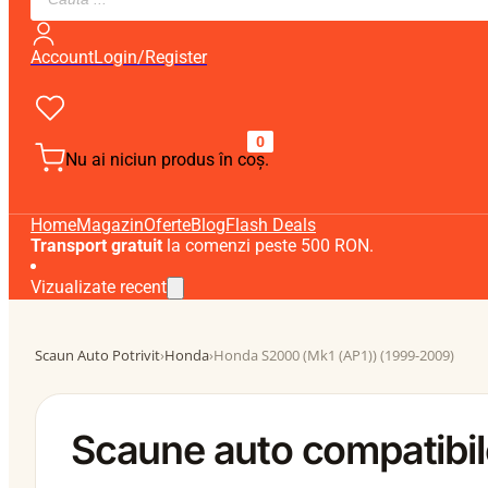
search
Account
Login/Register
0
Nu ai niciun produs în coș.
Home
Magazin
Oferte
Blog
Flash Deals
Transport gratuit
la comenzi peste 500 RON.
Vizualizate recent
Scaun Auto Potrivit
›
Honda
›
Honda S2000 (Mk1 (AP1)) (1999-2009)
Scaune auto compatibi