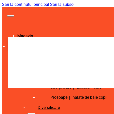
Sari la conținutul principal
Sari la subsol
Magazin
Igienă și Sănătate
Accesorii îngrijire copii
Articole igienă dentară copii
Aspiratoare nazale și accesorii
Cădițe bebe și accesorii baie
Prosoape și halate de baie copii
Diversificare