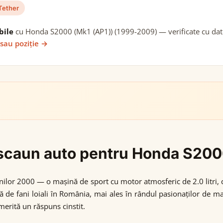
Tether
bile
cu Honda S2000 (Mk1 (AP1)) (1999-2009) — verificate cu date 
 sau poziție →
gi scaun auto pentru Honda S20
nilor 2000 — o mașină de sport cu motor atmosferic de 2.0 litri, 
ă de fani loiali în România, mai ales în rândul pasionaților de m
erită un răspuns cinstit.