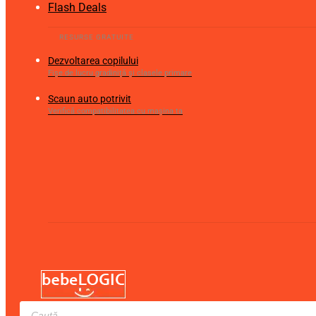
Flash Deals
Dezvoltarea copilului
Fișe de lucru gradiniță și clasele primare
Scaun auto potrivit
Verifică compatibilitatea cu mașina ta
Products