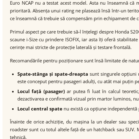
Euro NCAP nu a testat acest model. Asta nu înseamnă că maș
prioritară. Absența unui rating ne plasează însă într-un terit
ce înseamnă că trebuie să compensăm prin echipament de cali
Primul aspect pe care trebuie să-l înțelegi despre Honda S20
scaune i-Size cu prindere ISOFIX, iar asta îți oferă stabilitate
cerințe mai stricte de protecție laterală și testare frontală.
Recomandările pentru poziționare sunt însă limitate de natur
Spate-stânga și spate-dreapta
sunt singurele opțiuni 
este conceput pentru pasageri adulți, cu atât mai puțin
Locul față (pasager)
ar putea fi luat în calcul teoreti
dezactivarea e confirmată vizual prin martor luminos, nu
Locul central spate
nu există ca opțiune independentă 
Înainte de orice achiziție, du mașina la un dealer sau specia
roadster sunt cu totul altele față de un hatchback sau SUV. M
tehnică.