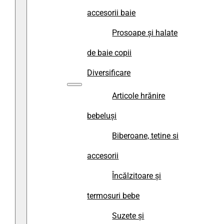
accesorii baie
Prosoape și halate
de baie copii
Diversificare
Articole hrănire
bebeluși
Biberoane, tetine si
accesorii
Încălzitoare și
termosuri bebe
Suzete și