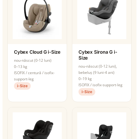
Cybex Cloud G i-Size
Cybex Sirona G i-
Size
nou-născut (0-12 luni)
nou-născut (0-12 luni),
0–13 kg
bebeluș (9 luni-4 ani)
ISOFIX / centură / isofix-
0–19 kg
support-leg
ISOFIX / isofix-support-leg
i-Size
i-Size