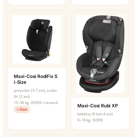
Maxi-Cosi RodiFix S
i-Size
preșcolar (3-7 ani), școlar
(6-12 ani)
15–36 kg
ISOFIX / centură
Maxi-Cosi Rubi XP
i-Size
bebeluș (9 luni-4 ani)
9–18 kg
ISOFIX