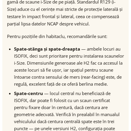
gamă de scaune i-Size de pe piață. Standardul R129 (i-
Size) aduce cu el cerințe mai stricte de protecție laterală și
testare în impact frontal și lateral, ceea ce compensează
parțial lipsa datelor NCAP despre vehicul.
Pentru pozițiile din habitaclu, recomandările sunt:
Spate-stânga și spate-dreapta
— ambele locuri au
ISOFIX, deci sunt prioritare pentru instalarea scaunelor
i-Size. Dimensiunile generoase ale H2 fac ca accesul la
aceste locuri să fie ușor, iar spațiul pentru scaune
întoarse contra sensului de mers (rear-facing) este, de
regulă, excelent față de ce oferă berlina medie.
Spate-centru
— locul central nu beneficiază de
ISOFIX, dar poate fi folosit cu un scaun certificat
pentru fixare doar în centură, dacă centura are
geometrie adecvată. Verifică în prealabil în manualul
vehiculului dacă centura centrală spate este în trei
puncte — pe unele versiuni H2, configurația poate