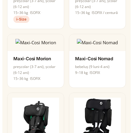
preșcolar (3-7 ani), școlar
preșcolar (3-7 ani), școlar
(6-12 ani)
(6-12 ani)
15–36 kg
ISOFIX
15–36 kg
ISOFIX / centură
i-Size
Maxi-Cosi Morion
Maxi-Cosi Nomad
preșcolar (3-7 ani), școlar
bebeluș (9 luni-4 ani)
(6-12 ani)
9–18 kg
ISOFIX
15–36 kg
ISOFIX