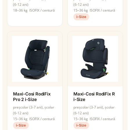
(6-12 ani)
(6-12 ani)
18–36 kg
ISOFIX / centură
15–36 kg
ISOFIX / centură
i-Size
Maxi-Cosi RodiFix
Maxi-Cosi RodiFix R
Pro 2 i-Size
i-Size
preșcolar (3-7 ani), școlar
preșcolar (3-7 ani), școlar
(6-12 ani)
(6-12 ani)
15–36 kg
ISOFIX / centură
15–36 kg
ISOFIX / centură
i-Size
i-Size