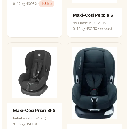
0–12 kg
ISOFIX
i-Size
Maxi-Cosi Pebble S
nou-născut (0-12 luni)
0–13 kg
ISOFIX / centură
Maxi-Cosi Priori SPS
bebeluș (9 luni-4 ani)
9–18 kg
ISOFIX