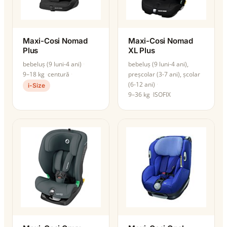
Maxi-Cosi Nomad
Maxi-Cosi Nomad
Plus
XL Plus
bebeluș (9 luni-4 ani)
bebeluș (9 luni-4 ani),
9–18 kg
centură
preșcolar (3-7 ani), școlar
(6-12 ani)
i-Size
9–36 kg
ISOFIX