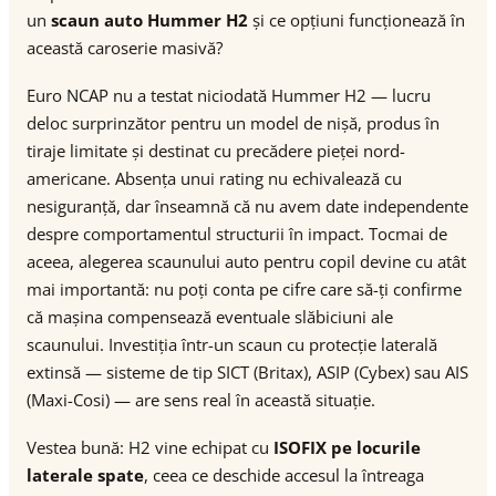
un
scaun auto Hummer H2
și ce opțiuni funcționează în
această caroserie masivă?
Euro NCAP nu a testat niciodată Hummer H2 — lucru
deloc surprinzător pentru un model de nișă, produs în
tiraje limitate și destinat cu precădere pieței nord-
americane. Absența unui rating nu echivalează cu
nesiguranță, dar înseamnă că nu avem date independente
despre comportamentul structurii în impact. Tocmai de
aceea, alegerea scaunului auto pentru copil devine cu atât
mai importantă: nu poți conta pe cifre care să-ți confirme
că mașina compensează eventuale slăbiciuni ale
scaunului. Investiția într-un scaun cu protecție laterală
extinsă — sisteme de tip SICT (Britax), ASIP (Cybex) sau AIS
(Maxi-Cosi) — are sens real în această situație.
Vestea bună: H2 vine echipat cu
ISOFIX pe locurile
laterale spate
, ceea ce deschide accesul la întreaga