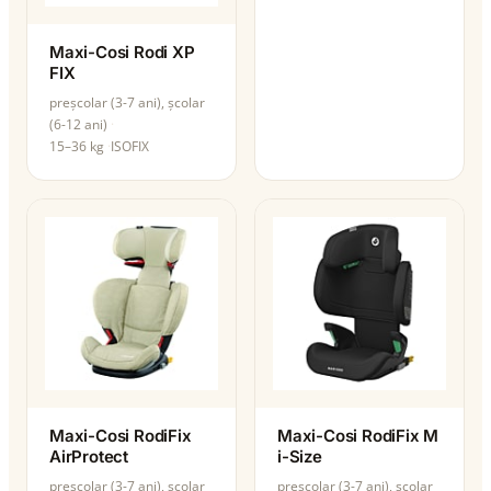
Maxi-Cosi Rodi XP
FIX
preșcolar (3-7 ani), școlar
(6-12 ani)
15–36 kg
ISOFIX
Maxi-Cosi RodiFix
Maxi-Cosi RodiFix M
AirProtect
i-Size
preșcolar (3-7 ani), școlar
preșcolar (3-7 ani), școlar