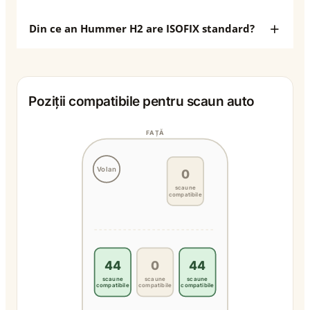
Din ce an Hummer H2 are ISOFIX standard?
Poziții compatibile pentru scaun auto
FAȚĂ
Volan
0
scaune
compatibile
44
0
44
scaune
scaune
scaune
compatibile
compatibile
compatibile