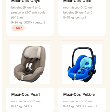
Maxi-Cosi Onyx
Maxi-Cosi Opal
bebeluș (9 luni-4 ani),
nou-născut (0-12 luni),
preșcolar (3-7 ani), școlar
bebeluș (9 luni-4 ani)
(6-12 ani)
0–18 kg
centură
9–36 kg
ISOFIX / centură
i-Size
Maxi-Cosi Pearl
Maxi-Cosi Pebble
nou-născut (0-12 luni)
nou-născut (0-12 luni)
0–12 kg
ISOFIX
0–13 kg
ISOFIX / centură