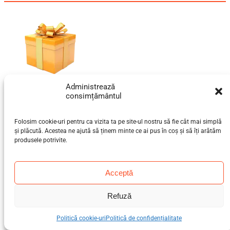
Administrează
Cadoul tău de bun venit te
consimțământul
așteaptă!
Alătură-te comunității bebeLOGIC™ și primești
Folosim cookie-uri pentru ca vizita ta pe site-ul nostru să fie cât mai simplă
și plăcută. Acestea ne ajută să ținem minte ce ai pus în coș și să îți arătăm
instant un cod de
10% REDUCERE
pentru
produsele potrivite.
prima ta comandă!
Acceptă
Refuză
VREAU REDUCEREA ACUM !
Politică cookie-uri
Politică de confidențialitate