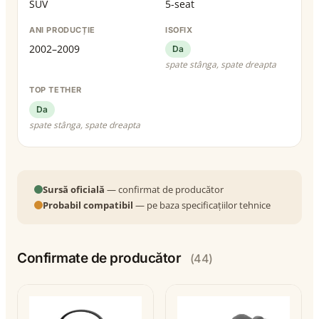
SUV
5-seat
ANI PRODUCȚIE
ISOFIX
2002–2009
Da
spate stânga, spate dreapta
TOP TETHER
Da
spate stânga, spate dreapta
Sursă oficială
— confirmat de producător
Probabil compatibil
— pe baza specificațiilor tehnice
Confirmate de producător
(44)