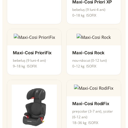
Maxi-Cosi Priori XP
bebeluș (9 luni-4 ani)
0–18 kg
ISOFIX
Maxi-Cosi PrioriFix
Maxi-Cosi Rock
bebeluș (9 luni-4 ani)
nou-născut (0-12 luni)
9–18 kg
ISOFIX
0–12 kg
ISOFIX
Maxi-Cosi RodiFix
preșcolar (3-7 ani), școlar
(6-12 ani)
18–36 kg
ISOFIX