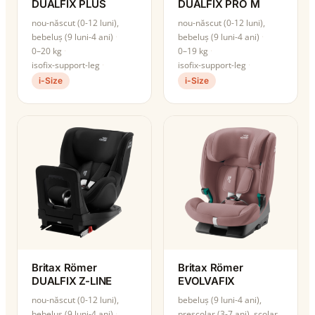
DUALFIX PLUS
DUALFIX PRO M
nou-născut (0-12 luni),
nou-născut (0-12 luni),
bebeluș (9 luni-4 ani)
bebeluș (9 luni-4 ani)
0–20 kg
0–19 kg
isofix-support-leg
isofix-support-leg
i-Size
i-Size
Britax Römer
Britax Römer
DUALFIX Z-LINE
EVOLVAFIX
nou-născut (0-12 luni),
bebeluș (9 luni-4 ani),
bebeluș (9 luni-4 ani)
preșcolar (3-7 ani), școlar