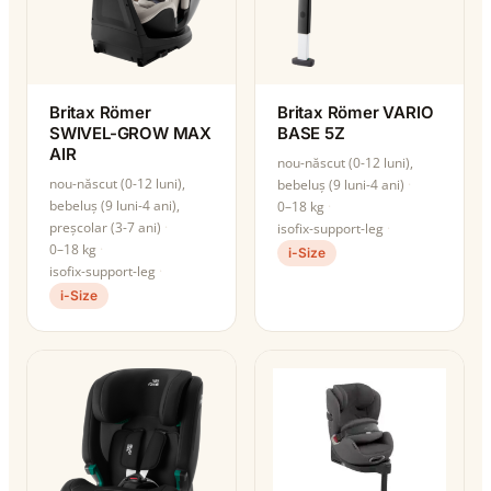
Britax Römer
Britax Römer VARIO
SWIVEL-GROW MAX
BASE 5Z
AIR
nou-născut (0-12 luni),
nou-născut (0-12 luni),
bebeluș (9 luni-4 ani)
bebeluș (9 luni-4 ani),
0–18 kg
preșcolar (3-7 ani)
isofix-support-leg
0–18 kg
i-Size
isofix-support-leg
i-Size