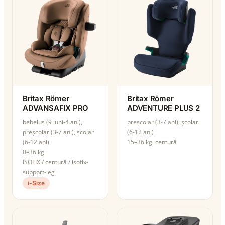
Britax Römer
Britax Römer
ADVANSAFIX PRO
ADVENTURE PLUS 2
bebeluș (9 luni-4 ani),
preșcolar (3-7 ani), școlar
preșcolar (3-7 ani), școlar
(6-12 ani)
(6-12 ani)
15–36 kg
centură
0–36 kg
ISOFIX / centură / isofix-
support-leg
i-Size