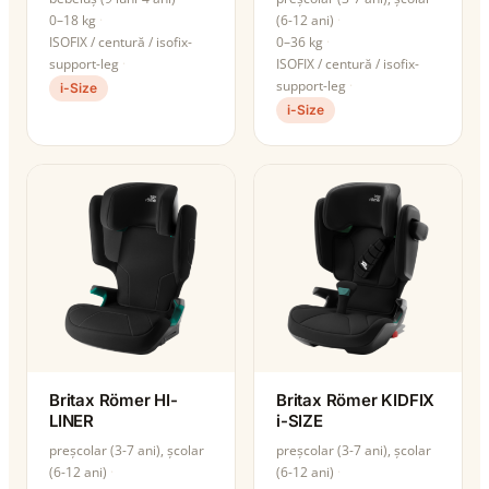
0–18 kg
(6-12 ani)
ISOFIX / centură / isofix-
0–36 kg
support-leg
ISOFIX / centură / isofix-
support-leg
i-Size
i-Size
Britax Römer HI-
Britax Römer KIDFIX
LINER
i-SIZE
preșcolar (3-7 ani), școlar
preșcolar (3-7 ani), școlar
(6-12 ani)
(6-12 ani)