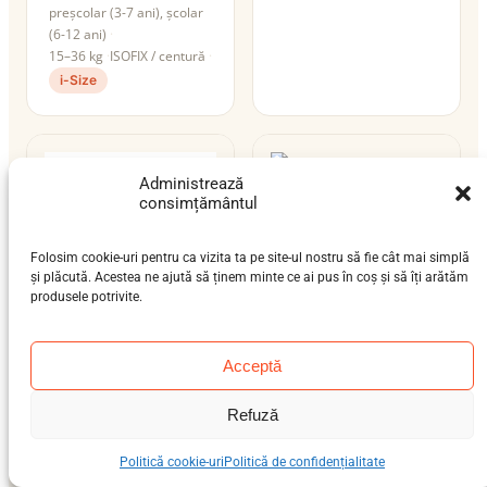
preșcolar (3-7 ani), școlar
(6-12 ani)
15–36 kg
ISOFIX / centură
i-Size
Administrează
consimțământul
Maxi-Cosi AxissFix
Folosim cookie-uri pentru ca vizita ta pe site-ul nostru să fie cât mai simplă
Air
și plăcută. Acestea ne ajută să ținem minte ce ai pus în coș și să îți arătăm
produsele potrivite.
nou-născut (0-12 luni),
bebeluș (9 luni-4 ani)
0–19 kg
ISOFIX
Acceptă
Maxi-Cosi AxissFix
nou-născut (0-12 luni),
Refuză
bebeluș (9 luni-4 ani),
preșcolar (3-7 ani), școlar
(6-12 ani)
Politică cookie-uri
Politică de confidențialitate
0–36 kg
ISOFIX