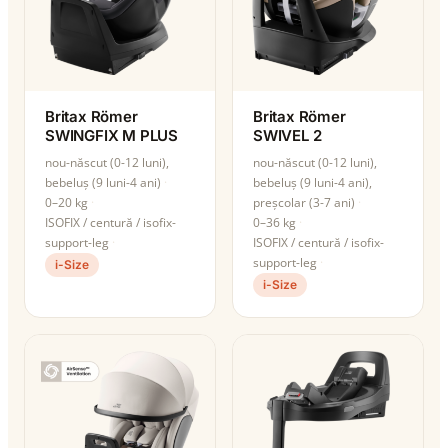
Britax Römer
Britax Römer
SWINGFIX M PLUS
SWIVEL 2
nou-născut (0-12 luni),
nou-născut (0-12 luni),
bebeluș (9 luni-4 ani)
bebeluș (9 luni-4 ani),
0–20 kg
preșcolar (3-7 ani)
ISOFIX / centură / isofix-
0–36 kg
support-leg
ISOFIX / centură / isofix-
support-leg
i-Size
i-Size