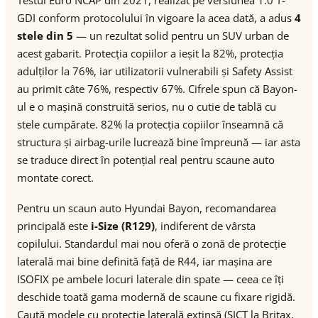
Testul Euro NCAP din 2021, realizat pe versiunea 1.0 T-
GDI conform protocolului în vigoare la acea dată, a adus
4
stele din 5
— un rezultat solid pentru un SUV urban de
acest gabarit. Protecția copiilor a ieșit la 82%, protecția
adulților la 76%, iar utilizatorii vulnerabili și Safety Assist
au primit câte 76%, respectiv 67%. Cifrele spun că Bayon-
ul e o mașină construită serios, nu o cutie de tablă cu
stele cumpărate. 82% la protecția copiilor înseamnă că
structura și airbag-urile lucrează bine împreună — iar asta
se traduce direct în potențial real pentru scaune auto
montate corect.
Pentru un scaun auto Hyundai Bayon, recomandarea
principală este
i-Size (R129)
, indiferent de vârsta
copilului. Standardul mai nou oferă o zonă de protecție
laterală mai bine definită față de R44, iar mașina are
ISOFIX pe ambele locuri laterale din spate — ceea ce îți
deschide toată gama modernă de scaune cu fixare rigidă.
Caută modele cu protecție laterală extinsă (SICT la Britax,