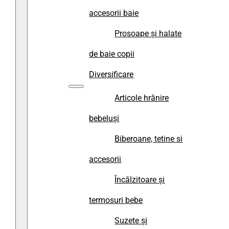
accesorii baie
Prosoape și halate
de baie copii
Diversificare
Articole hrănire
bebeluși
Biberoane, tetine si
accesorii
Încălzitoare și
termosuri bebe
Suzete și