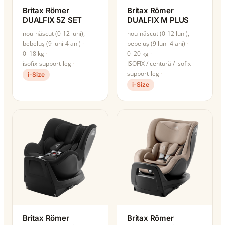
Britax Römer
Britax Römer
DUALFIX 5Z SET
DUALFIX M PLUS
nou-născut (0-12 luni),
nou-născut (0-12 luni),
bebeluș (9 luni-4 ani)
bebeluș (9 luni-4 ani)
0–18 kg
0–20 kg
isofix-support-leg
ISOFIX / centură / isofix-
support-leg
i-Size
i-Size
Britax Römer
Britax Römer