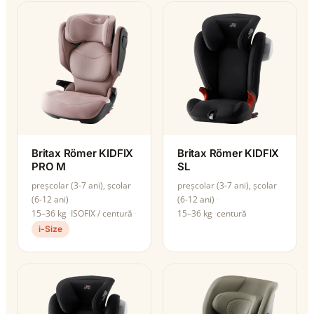
Britax Römer KIDFIX
Britax Römer KIDFIX
PRO M
SL
preșcolar (3-7 ani), școlar
preșcolar (3-7 ani), școlar
(6-12 ani)
(6-12 ani)
15–36 kg
ISOFIX / centură
15–36 kg
centură
i-Size