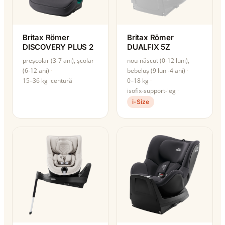
Britax Römer
Britax Römer
DISCOVERY PLUS 2
DUALFIX 5Z
preșcolar (3-7 ani), școlar
nou-născut (0-12 luni),
(6-12 ani)
bebeluș (9 luni-4 ani)
15–36 kg
centură
0–18 kg
isofix-support-leg
i-Size