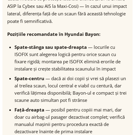
ASIP la Cybex sau AIS la Maxi-Cosi) — în cazul unui impact
lateral, diferența față de un scaun fără această tehnologie
poate fi semnificativă.
Pozițiile recomandate în Hyundai Bayon:
Spate-stânga sau spate-dreapta
— locurile cu
ISOFIX sunt alegerea logică pentru orice scaun cu
fixare rigidă; montarea pe ISOFIX elimină erorile de
instalare și crește stabilitatea scaunului în impact
Spate-centru
— dacă ai doi copii și vrei să plasezi un
al treilea scaun, locul central e viabil cu centură, dar
verifică lățimea disponibilă; Bayon-ul e compact și trei
scaune auto simultan pot fi strânse
Față-dreapta
— posibil pentru copiii mai mari, dar
doar cu airbag-ul pasager dezactivat complet; verifică
manualul mașinii pentru procedura exactă de
dezactivare înainte de prima instalare