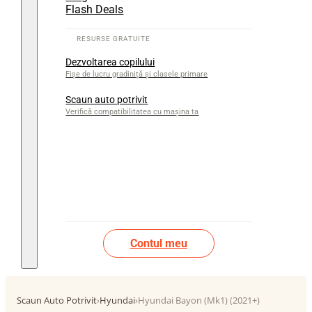
Flash Deals
Dezvoltarea copilului
Fișe de lucru gradiniță și clasele primare
Scaun auto potrivit
Verifică compatibilitatea cu mașina ta
Contul meu
Scaun Auto Potrivit
›
Hyundai
›
Hyundai Bayon (Mk1) (2021+)