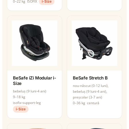
0–22 kg
ISOFIX
i-Size
BeSafe iZi Modular i-
BeSafe Stretch B
Size
nou-născut (0-12 luni),
bebeluș (9 luni-4 ani)
bebeluș (9 luni-4 ani),
9–18 kg
preșcolar (3-7 ani)
isofix-support-leg
0–36 kg
centură
i-Size