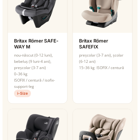
Britax Römer SAFE-
Britax Römer
WAY M
SAFEFIX
nou-născut (0-12 luni),
preșcolar (3-7 ani), școlar
bebeluș (9 luni-4 ani),
(6-12 ani)
preșcolar (3-7 ani)
15–36 kg
ISOFIX / centură
0–36 kg
ISOFIX / centură / isofix-
support-leg
i-Size