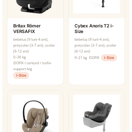
Britax Römer
Cybex Anoris T2 i-
VERSAFIX
Size
bebeluș (9 luni-4 ani),
bebeluș (9 luni-4 ani),
preșcolar (3-7 ani), școlar
preșcolar (3-7 ani), școlar
(6-12 ani)
(6-12 ani)
0–36 kg
9–21 kg
ISOFIX
i-Size
ISOFIX / centură / isofix-
support-leg
i-Size