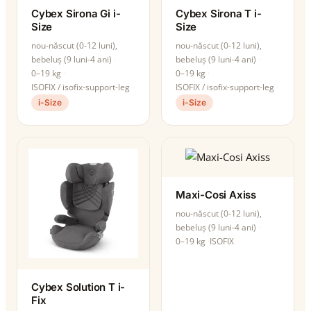
Cybex Sirona Gi i-
Cybex Sirona T i-
Size
Size
nou-născut (0-12 luni),
nou-născut (0-12 luni),
bebeluș (9 luni-4 ani)
bebeluș (9 luni-4 ani)
0–19 kg
0–19 kg
ISOFIX / isofix-support-leg
ISOFIX / isofix-support-leg
i-Size
i-Size
Maxi-Cosi Axiss
nou-născut (0-12 luni),
bebeluș (9 luni-4 ani)
0–19 kg
ISOFIX
Cybex Solution T i-
Fix