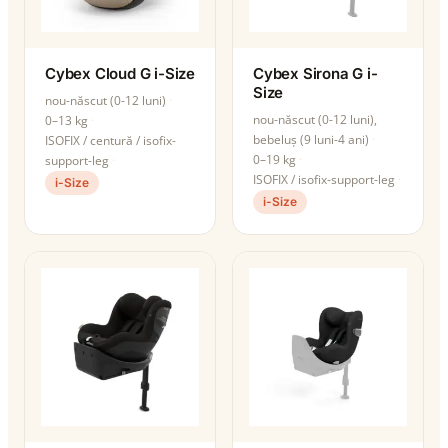
Cybex Cloud G i-Size
Cybex Sirona G i-
Size
nou-născut (0-12 luni)
nou-născut (0-12 luni),
0–13 kg
bebeluș (9 luni-4 ani)
ISOFIX / centură / isofix-
0–19 kg
support-leg
ISOFIX / isofix-support-leg
i-Size
i-Size