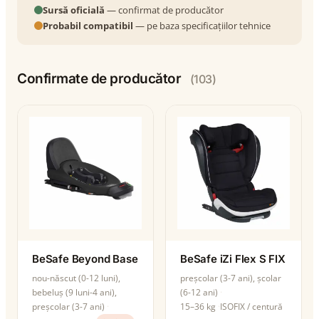
Sursă oficială
— confirmat de producător
Probabil compatibil
— pe baza specificațiilor tehnice
Confirmate de producător
(103)
BeSafe Beyond Base
BeSafe iZi Flex S FIX
nou-născut (0-12 luni),
preșcolar (3-7 ani), școlar
bebeluș (9 luni-4 ani),
(6-12 ani)
preșcolar (3-7 ani)
15–36 kg
ISOFIX / centură