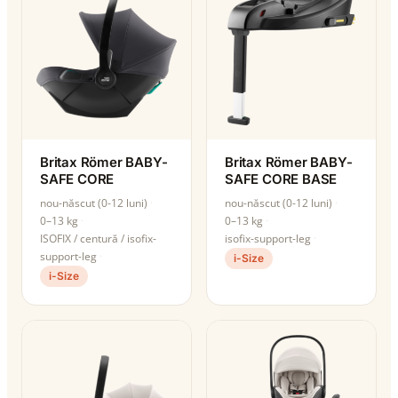
Britax Römer BABY-
Britax Römer BABY-
SAFE CORE
SAFE CORE BASE
nou-născut (0-12 luni)
nou-născut (0-12 luni)
0–13 kg
0–13 kg
ISOFIX / centură / isofix-
isofix-support-leg
support-leg
i-Size
i-Size