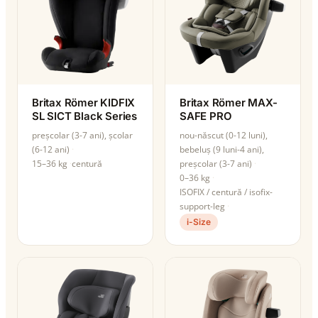
Britax Römer KIDFIX
Britax Römer MAX-
SL SICT Black Series
SAFE PRO
preșcolar (3-7 ani), școlar
nou-născut (0-12 luni),
(6-12 ani)
bebeluș (9 luni-4 ani),
15–36 kg
centură
preșcolar (3-7 ani)
0–36 kg
ISOFIX / centură / isofix-
support-leg
i-Size