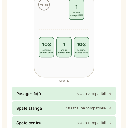
Volan
1
scaun
compatibil
103
1
103
scaune
scaun
scaune
compatibile
compatibil
compatibile
SPATE
1 scaun compatibil
→
Pasager față
103 scaune compatibile
→
Spate stânga
1 scaun compatibil
→
Spate centru