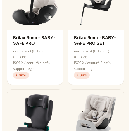
Britax Römer BABY-
Britax Römer BABY-
SAFE PRO
SAFE PRO SET
nou-născut (0-12 luni)
nou-născut (0-12 luni)
0–13 kg
0–13 kg
ISOFIX / centură / isofix-
ISOFIX / centură / isofix-
support-leg
support-leg
i-Size
i-Size