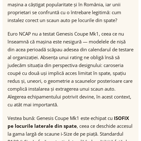
mașina a câștigat popularitate și în România, iar unii
proprietari se confruntă cu o întrebare legitimă: cum
instalez corect un scaun auto pe locurile din spate?
Euro NCAP nu a testat Genesis Coupe Mk1, ceea ce nu
înseamnă că mașina este nesigură — modelele de nișă
din acea perioadă scăpau adesea din calendarul de testare
al organizației. Absența unui rating ne obligă însă să
judecăm situația din perspectiva designului: caroseria
coupé cu două uși implică acces limitat în spate, spațiu
redus și, uneori, o geometrie a scaunelor posterioare care
complică instalarea și extragerea unui scaun auto.
Alegerea echipamentului potrivit devine, în acest context,
cu atât mai importantă.
Vestea bună: Genesis Coupe Mk1 este echipat cu
ISOFIX
pe locurile laterale din spate
, ceea ce deschide accesul
la gama largă de scaune i-Size de pe piață. Standardul