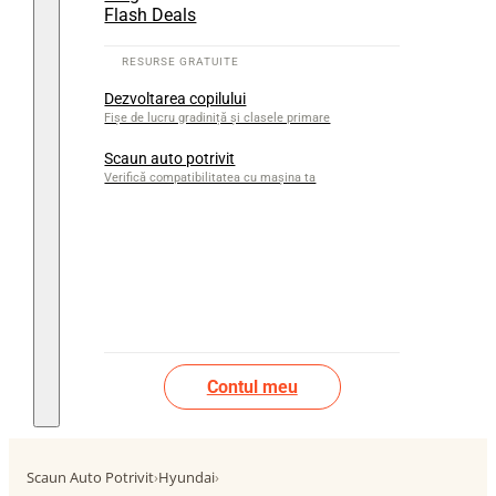
Flash Deals
Dezvoltarea copilului
Fișe de lucru gradiniță și clasele primare
Scaun auto potrivit
Verifică compatibilitatea cu mașina ta
Contul meu
Scaun Auto Potrivit
›
Hyundai
›