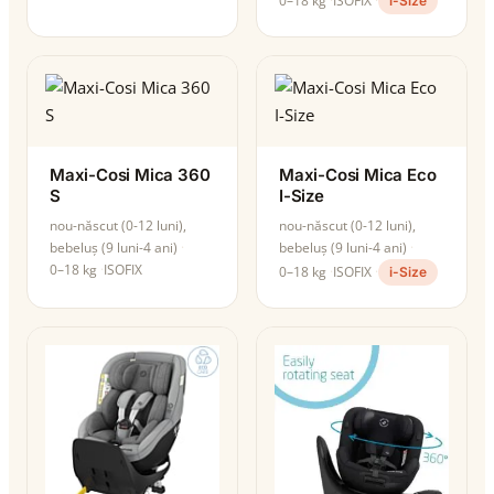
0–18 kg
ISOFIX
i-Size
Maxi-Cosi Mica 360
Maxi-Cosi Mica Eco
S
I-Size
nou-născut (0-12 luni),
nou-născut (0-12 luni),
bebeluș (9 luni-4 ani)
bebeluș (9 luni-4 ani)
0–18 kg
ISOFIX
0–18 kg
ISOFIX
i-Size