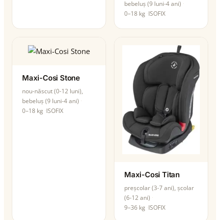
bebeluș (9 luni-4 ani)
0–18 kg
ISOFIX
Maxi-Cosi Stone
nou-născut (0-12 luni),
bebeluș (9 luni-4 ani)
0–18 kg
ISOFIX
Maxi-Cosi Titan
preșcolar (3-7 ani), școlar
(6-12 ani)
9–36 kg
ISOFIX