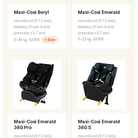
Maxi-Cosi Beryl
Maxi-Cosi Emerald
nou-născut (0-12 luni),
nou-născut (0-12 luni),
bebeluș (9 luni-4 ani),
bebeluș (9 luni-4 ani),
preșcolar (3-7 ani)
preșcolar (3-7 ani)
0–25 kg
ISOFIX
0–36 kg
ISOFIX
i-Size
Maxi-Cosi Emerald
Maxi-Cosi Emerald
360 Pro
360 S
nou-născut (0-12 luni),
nou-născut (0-12 luni),