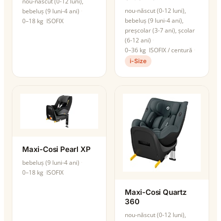
nou-născut (0-12 luni),
nou-născut (0-12 luni),
bebeluș (9 luni-4 ani)
bebeluș (9 luni-4 ani),
0–18 kg
ISOFIX
preșcolar (3-7 ani), școlar
(6-12 ani)
0–36 kg
ISOFIX / centură
i-Size
Maxi-Cosi Pearl XP
bebeluș (9 luni-4 ani)
0–18 kg
ISOFIX
Maxi-Cosi Quartz
360
nou-născut (0-12 luni),