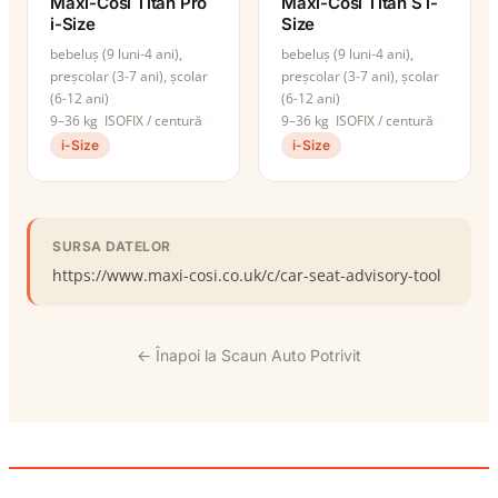
Maxi-Cosi Titan Pro
Maxi-Cosi Titan S i-
i-Size
Size
bebeluș (9 luni-4 ani),
bebeluș (9 luni-4 ani),
preșcolar (3-7 ani), școlar
preșcolar (3-7 ani), școlar
(6-12 ani)
(6-12 ani)
9–36 kg
ISOFIX / centură
9–36 kg
ISOFIX / centură
i-Size
i-Size
SURSA DATELOR
https://www.maxi-cosi.co.uk/c/car-seat-advisory-tool
← Înapoi la Scaun Auto Potrivit