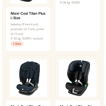
9–36 kg
ISOFIX
Maxi-Cosi Titan Plus
i-Size
bebeluș (9 luni-4 ani),
preșcolar (3-7 ani), școlar
(6-12 ani)
9–36 kg
ISOFIX / centură
i-Size