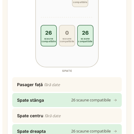
compatibile
26
0
26
scaune
scaune
scaune
compatibile
compatibile
compatibile
SPATE
Pasager față
fără date
26 scaune compatibile
→
Spate stânga
Spate centru
fără date
26 scaune compatibile
→
Spate dreapta