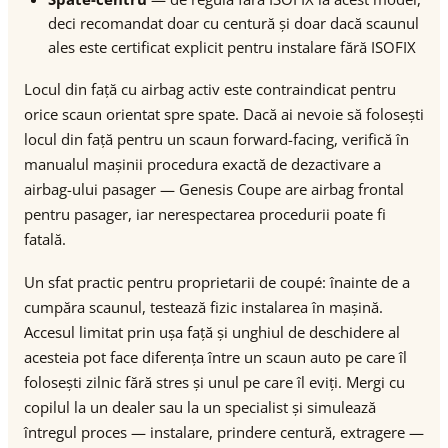
deci recomandat doar cu centură și doar dacă scaunul
ales este certificat explicit pentru instalare fără ISOFIX
Locul din față cu airbag activ este contraindicat pentru
orice scaun orientat spre spate. Dacă ai nevoie să folosești
locul din față pentru un scaun forward-facing, verifică în
manualul mașinii procedura exactă de dezactivare a
airbag-ului pasager — Genesis Coupe are airbag frontal
pentru pasager, iar nerespectarea procedurii poate fi
fatală.
Un sfat practic pentru proprietarii de coupé: înainte de a
cumpăra scaunul, testează fizic instalarea în mașină.
Accesul limitat prin ușa față și unghiul de deschidere al
acesteia pot face diferența între un scaun auto pe care îl
folosești zilnic fără stres și unul pe care îl eviți. Mergi cu
copilul la un dealer sau la un specialist și simulează
întregul proces — instalare, prindere centură, extragere —