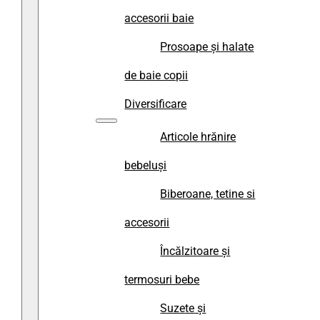
accesorii baie
Prosoape și halate
de baie copii
Diversificare
Articole hrănire
bebeluși
Biberoane, tetine si
accesorii
Încălzitoare și
termosuri bebe
Suzete și