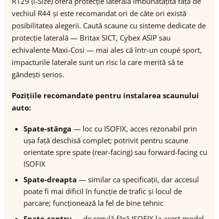
R129 (i-Size) oferă protecție laterală îmbunătățită față de
vechiul R44 și este recomandat ori de câte ori există
posibilitatea alegerii. Caută scaune cu sisteme dedicate de
protecție laterală — Britax SICT, Cybex ASIP sau
echivalente Maxi-Cosi — mai ales că într-un coupé sport,
impacturile laterale sunt un risc la care merită să te
gândești serios.
Pozițiile recomandate pentru instalarea scaunului
auto:
Spate-stânga
— loc cu ISOFIX, acces rezonabil prin
ușa față deschisă complet; potrivit pentru scaune
orientate spre spate (rear-facing) sau forward-facing cu
ISOFIX
Spate-dreapta
— similar ca specificații, dar accesul
poate fi mai dificil în funcție de trafic și locul de
parcare; funcționează la fel de bine tehnic
Spate-centru
— de regulă fără ISOFIX la acest model,