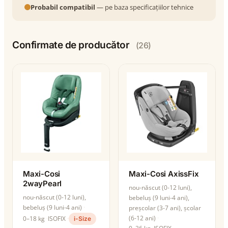
Probabil compatibil
— pe baza specificațiilor tehnice
Confirmate de producător
(26)
Maxi-Cosi
Maxi-Cosi AxissFix
2wayPearl
nou-născut (0-12 luni),
nou-născut (0-12 luni),
bebeluș (9 luni-4 ani),
bebeluș (9 luni-4 ani)
preșcolar (3-7 ani), școlar
(6-12 ani)
0–18 kg
ISOFIX
i-Size