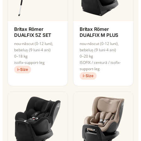
Britax Römer
Britax Römer
DUALFIX 5Z SET
DUALFIX M PLUS
nou-născut (0-12 luni),
nou-născut (0-12 luni),
bebeluș (9 luni-4 ani)
bebeluș (9 luni-4 ani)
0–18 kg
0–20 kg
isofix-support-leg
ISOFIX / centură / isofix-
support-leg
i-Size
i-Size