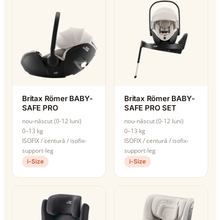
Britax Römer BABY-
Britax Römer BABY-
SAFE PRO
SAFE PRO SET
nou-născut (0-12 luni)
nou-născut (0-12 luni)
0–13 kg
0–13 kg
ISOFIX / centură / isofix-
ISOFIX / centură / isofix-
support-leg
support-leg
i-Size
i-Size