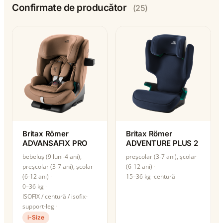
Confirmate de producător
(25)
Britax Römer
Britax Römer
ADVANSAFIX PRO
ADVENTURE PLUS 2
bebeluș (9 luni-4 ani),
preșcolar (3-7 ani), școlar
preșcolar (3-7 ani), școlar
(6-12 ani)
(6-12 ani)
15–36 kg
centură
0–36 kg
ISOFIX / centură / isofix-
support-leg
i-Size