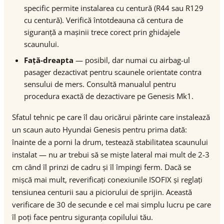
specific permite instalarea cu centură (R44 sau R129
cu centură). Verifică întotdeauna că centura de
siguranță a mașinii trece corect prin ghidajele
scaunului.
Față-dreapta
— posibil, dar numai cu airbag-ul
pasager dezactivat pentru scaunele orientate contra
sensului de mers. Consultă manualul pentru
procedura exactă de dezactivare pe Genesis Mk1.
Sfatul tehnic pe care îl dau oricărui părinte care instalează
un scaun auto Hyundai Genesis pentru prima dată:
înainte de a porni la drum, testează stabilitatea scaunului
instalat — nu ar trebui să se miște lateral mai mult de 2-3
cm când îl prinzi de cadru și îl împingi ferm. Dacă se
mișcă mai mult, reverificați conexiunile ISOFIX și reglați
tensiunea centurii sau a piciorului de sprijin. Această
verificare de 30 de secunde e cel mai simplu lucru pe care
îl poți face pentru siguranța copilului tău.