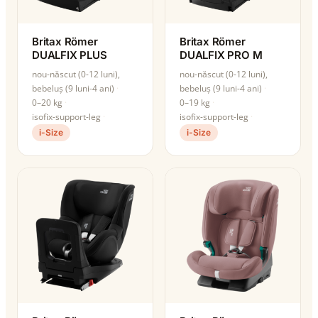
Britax Römer
Britax Römer
DUALFIX PLUS
DUALFIX PRO M
nou-născut (0-12 luni),
nou-născut (0-12 luni),
bebeluș (9 luni-4 ani)
bebeluș (9 luni-4 ani)
0–20 kg
0–19 kg
isofix-support-leg
isofix-support-leg
i-Size
i-Size