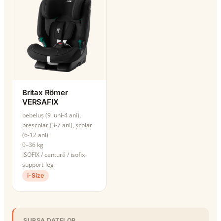
Britax Römer
VERSAFIX
bebeluș (9 luni-4 ani),
preșcolar (3-7 ani), școlar
(6-12 ani)
0–36 kg
ISOFIX / centură / isofix-
support-leg
i-Size
SURSA DATELOR