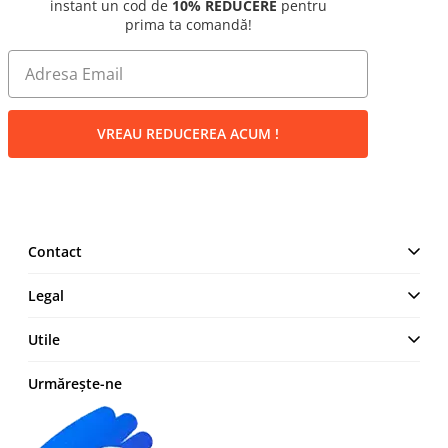
instant un cod de
10% REDUCERE
pentru
prima ta comandă!
VREAU REDUCEREA ACUM !
Contact
MAKE IT LOGIC SRL
Legal
Str. Lt. Aurel Botea, Nr. 4,
București, Sector 3,
Termeni și Condiții
Utile
România
Politică de confidențialitate
+4 0744 23 0000
Cum comand
Urmărește-ne
Politica cookies
Modalități de plată
Retur produse