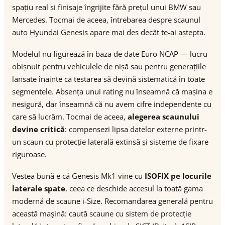
spațiu real și finisaje îngrijite fără prețul unui BMW sau
Mercedes. Tocmai de aceea, întrebarea despre scaunul
auto Hyundai Genesis apare mai des decât te-ai aștepta.
Modelul nu figurează în baza de date Euro NCAP — lucru
obișnuit pentru vehiculele de nișă sau pentru generațiile
lansate înainte ca testarea să devină sistematică în toate
segmentele. Absența unui rating nu înseamnă că mașina e
nesigură, dar înseamnă că nu avem cifre independente cu
care să lucrăm. Tocmai de aceea,
alegerea scaunului
devine critică
: compensezi lipsa datelor externe printr-
un scaun cu protecție laterală extinsă și sisteme de fixare
riguroase.
Vestea bună e că Genesis Mk1 vine cu
ISOFIX pe locurile
laterale spate
, ceea ce deschide accesul la toată gama
modernă de scaune i-Size. Recomandarea generală pentru
această mașină: caută scaune cu sistem de protecție