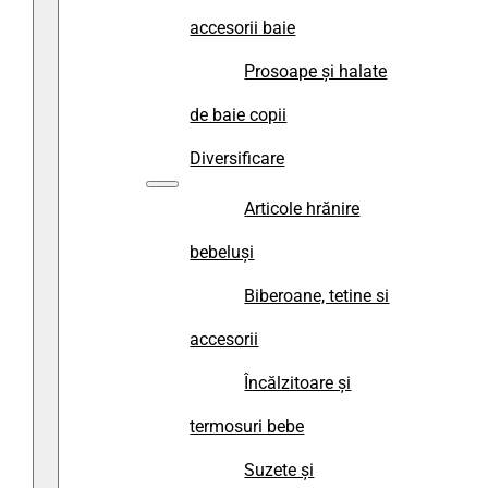
accesorii baie
Prosoape și halate
de baie copii
Diversificare
Articole hrănire
bebeluși
Biberoane, tetine si
accesorii
Încălzitoare și
termosuri bebe
Suzete și