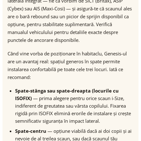
laterală integrat — fie că vorbim de SICT (Britax), ASIP
(Cybex) sau AIS (Maxi-Cosi) — și asigură-te că scaunul ales
are o bară rebound sau un picior de sprijin disponibil ca
opțiune, pentru stabilitate suplimentară. Verifică
manualul vehiculului pentru detaliile exacte despre
punctele de ancorare disponibile.
Când vine vorba de poziționare în habitaclu, Genesis-ul
are un avantaj real: spațiul generos în spate permite
instalarea confortabilă pe toate cele trei locuri. Iată ce
recomand:
Spate-stânga sau spate-dreapta (locurile cu
ISOFIX)
— prima alegere pentru orice scaun i-Size,
indiferent de greutatea sau vârsta copilului. Fixarea
rigidă prin ISOFIX elimină erorile de instalare și crește
semnificativ siguranța în impact lateral.
Spate-centru
— opțiune viabilă dacă ai doi copii și ai
nevoie de al treilea scaun, sau dacă scaunul tău