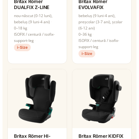
Britax Römer
Britax Römer
DUALFIX Z-LINE
EVOLVAFIX
nou-născut (0-12 luni),
bebeluș (9 luni-4 ani),
bebeluș (9 luni-4 ani)
preșcolar (3-7 ani), școlar
0–18 kg
(6-12 ani)
ISOFIX / centură / isofix-
0–36 kg
support-leg
ISOFIX / centură / isofix-
support-leg
i-Size
i-Size
Britax Römer HI-
Britax Römer KIDFIX