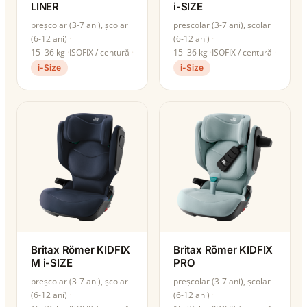
LINER
i-SIZE
preșcolar (3-7 ani), școlar
preșcolar (3-7 ani), școlar
(6-12 ani)
(6-12 ani)
15–36 kg
ISOFIX / centură
15–36 kg
ISOFIX / centură
i-Size
i-Size
Britax Römer KIDFIX
Britax Römer KIDFIX
M i-SIZE
PRO
preșcolar (3-7 ani), școlar
preșcolar (3-7 ani), școlar
(6-12 ani)
(6-12 ani)