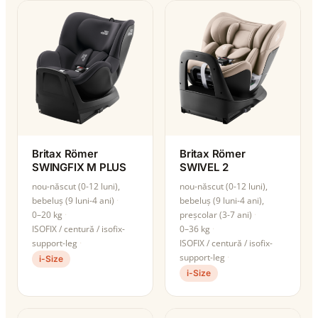
Britax Römer
Britax Römer
SWINGFIX M PLUS
SWIVEL 2
nou-născut (0-12 luni),
nou-născut (0-12 luni),
bebeluș (9 luni-4 ani)
bebeluș (9 luni-4 ani),
0–20 kg
preșcolar (3-7 ani)
ISOFIX / centură / isofix-
0–36 kg
support-leg
ISOFIX / centură / isofix-
support-leg
i-Size
i-Size