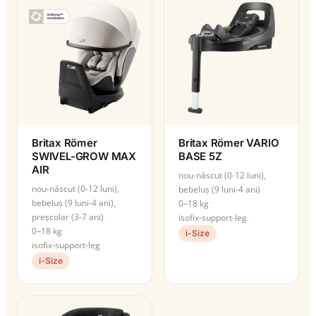
Britax Römer
Britax Römer VARIO
SWIVEL-GROW MAX
BASE 5Z
AIR
nou-născut (0-12 luni),
nou-născut (0-12 luni),
bebeluș (9 luni-4 ani)
bebeluș (9 luni-4 ani),
0–18 kg
preșcolar (3-7 ani)
isofix-support-leg
0–18 kg
i-Size
isofix-support-leg
i-Size