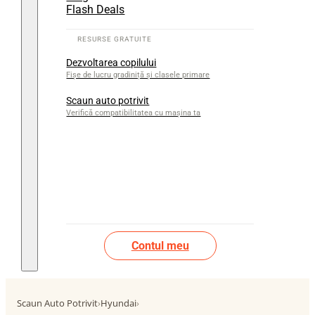
Flash Deals
Dezvoltarea copilului
Fișe de lucru gradiniță și clasele primare
Scaun auto potrivit
Verifică compatibilitatea cu mașina ta
Contul meu
Scaun Auto Potrivit
›
Hyundai
›