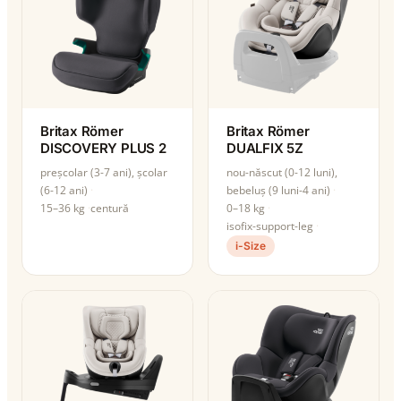
Britax Römer
Britax Römer
DISCOVERY PLUS 2
DUALFIX 5Z
preșcolar (3-7 ani), școlar
nou-născut (0-12 luni),
(6-12 ani)
bebeluș (9 luni-4 ani)
15–36 kg
centură
0–18 kg
isofix-support-leg
i-Size