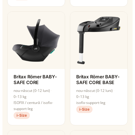
Britax Römer BABY-
Britax Römer BABY-
SAFE CORE
SAFE CORE BASE
nou-născut (0-12 luni)
nou-născut (0-12 luni)
0–13 kg
0–13 kg
ISOFIX / centură / isofix-
isofix-support-leg
support-leg
i-Size
i-Size