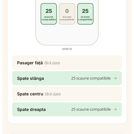
25
0
25
scaune
scaune
scaune
compatibile
compatibile
compatibile
SPATE
Pasager față
fără date
25 scaune compatibile
→
Spate stânga
Spate centru
fără date
25 scaune compatibile
→
Spate dreapta