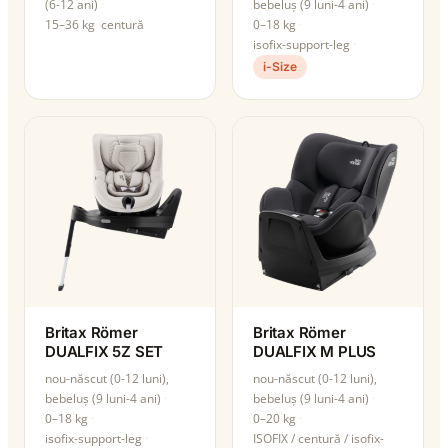
(6-12 ani)
bebeluș (9 luni-4 ani)
15–36 kg
centură
0–18 kg
isofix-support-leg
i-Size
Britax Römer
Britax Römer
DUALFIX 5Z SET
DUALFIX M PLUS
nou-născut (0-12 luni),
nou-născut (0-12 luni),
bebeluș (9 luni-4 ani)
bebeluș (9 luni-4 ani)
0–18 kg
0–20 kg
isofix-support-leg
ISOFIX / centură / isofix-