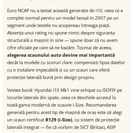
Euro NCAP nu a testat această generație de i10, ceea ce e
complet normal pentru un model lansat în 2007 pe un
segment unde testele nu acopereau întreaga piață.
Absența unui rating nu spune nimic despre siguranța
structurală a mașinii în sine — spune doar că nu avem
cifre oficiale pe care să ne bazăm. Tocmai de aceea,
alegerea scaunului auto devine mai importantă
decât la modele cu scoruri clare: compensezi lipsa datelor
cu o instalare impecabilă și cu un scaun care oferă
protecție laterală bună prin design propriu.
Vestea bună: Hyundai i10 Mk1 vine echipat cu ISOFIX pe
locurile laterale din spate, ceea ce deschide accesul la
toată gama modernă de scaune i-Size. Recomandarea
generală pentru acest tip de mașină de oraș este să alegi
un scaun certificat
R129 (i-Size)
, cu sistem de protecție
laterală integrat — fie că vorbim de SICT (Britax), ASIP