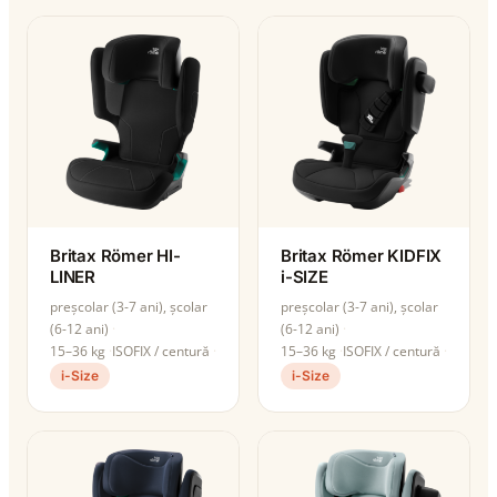
Britax Römer HI-
Britax Römer KIDFIX
LINER
i-SIZE
preșcolar (3-7 ani), școlar
preșcolar (3-7 ani), școlar
(6-12 ani)
(6-12 ani)
15–36 kg
ISOFIX / centură
15–36 kg
ISOFIX / centură
i-Size
i-Size