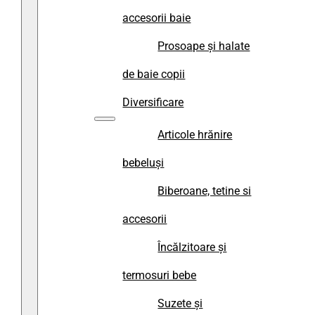
accesorii baie
Prosoape și halate
de baie copii
Diversificare
Articole hrănire
bebeluși
Biberoane, tetine si
accesorii
Încălzitoare și
termosuri bebe
Suzete și