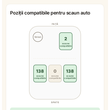
Poziții compatibile pentru scaun auto
FAȚĂ
Volan
2
scaune
compatibile
138
0
138
scaune
scaune
scaune
compatibile
compatibile
compatibile
SPATE