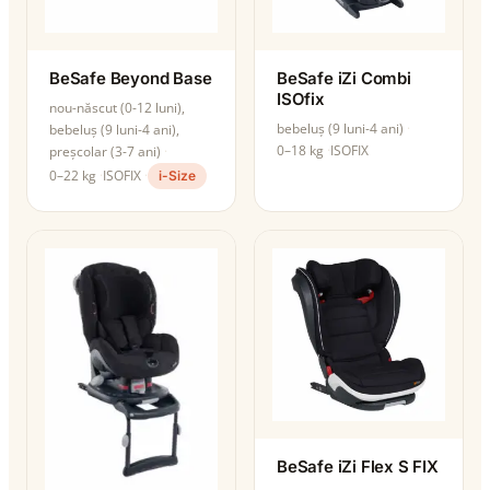
BeSafe Beyond Base
BeSafe iZi Combi
ISOfix
nou-născut (0-12 luni),
bebeluș (9 luni-4 ani)
bebeluș (9 luni-4 ani),
0–18 kg
ISOFIX
preșcolar (3-7 ani)
0–22 kg
ISOFIX
i-Size
BeSafe iZi Flex S FIX