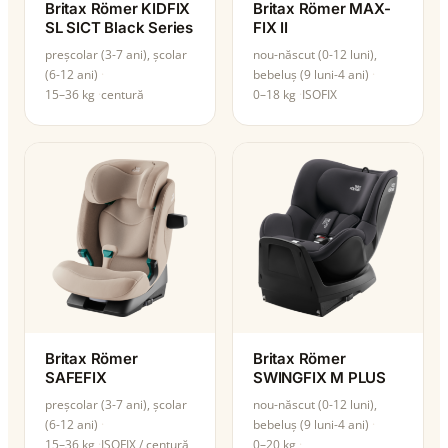
Britax Römer KIDFIX
Britax Römer MAX-
SL SICT Black Series
FIX II
preșcolar (3-7 ani), școlar
nou-născut (0-12 luni),
(6-12 ani)
bebeluș (9 luni-4 ani)
15–36 kg
centură
0–18 kg
ISOFIX
Britax Römer
Britax Römer
SAFEFIX
SWINGFIX M PLUS
preșcolar (3-7 ani), școlar
nou-născut (0-12 luni),
(6-12 ani)
bebeluș (9 luni-4 ani)
15–36 kg
ISOFIX / centură
0–20 kg