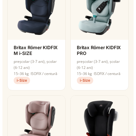
Britax Römer KIDFIX
Britax Römer KIDFIX
M i-SIZE
PRO
preșcolar (3-7 ani), școlar
preșcolar (3-7 ani), școlar
(6-12 ani)
(6-12 ani)
15–36 kg
ISOFIX / centură
15–36 kg
ISOFIX / centură
i-Size
i-Size