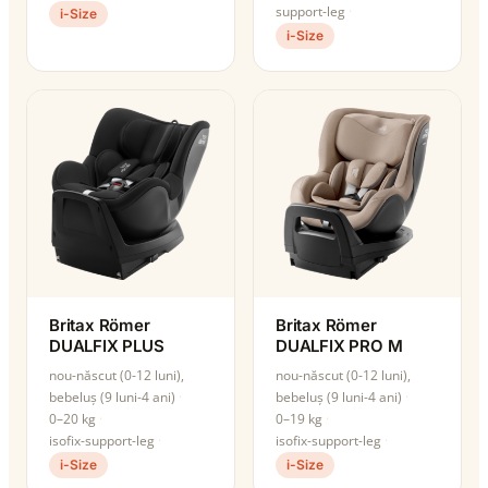
support-leg
i-Size
i-Size
Britax Römer
Britax Römer
DUALFIX PLUS
DUALFIX PRO M
nou-născut (0-12 luni),
nou-născut (0-12 luni),
bebeluș (9 luni-4 ani)
bebeluș (9 luni-4 ani)
0–20 kg
0–19 kg
isofix-support-leg
isofix-support-leg
i-Size
i-Size