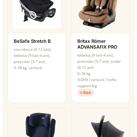
BeSafe Stretch B
Britax Römer
ADVANSAFIX PRO
nou-născut (0-12 luni),
bebeluș (9 luni-4 ani),
bebeluș (9 luni-4 ani),
preșcolar (3-7 ani), școlar
preșcolar (3-7 ani)
(6-12 ani)
0–36 kg
centură
0–36 kg
ISOFIX / centură / isofix-
support-leg
i-Size