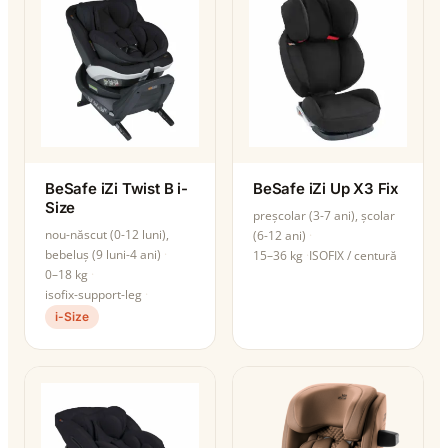
BeSafe iZi Twist B i-
BeSafe iZi Up X3 Fix
Size
preșcolar (3-7 ani), școlar
nou-născut (0-12 luni),
(6-12 ani)
bebeluș (9 luni-4 ani)
15–36 kg
ISOFIX / centură
0–18 kg
isofix-support-leg
i-Size