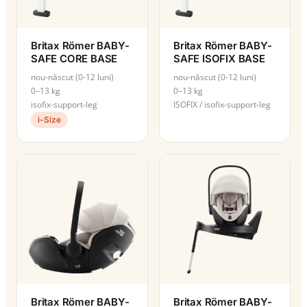
Britax Römer BABY-
Britax Römer BABY-
SAFE CORE BASE
SAFE ISOFIX BASE
nou-născut (0-12 luni)
nou-născut (0-12 luni)
0–13 kg
0–13 kg
isofix-support-leg
ISOFIX / isofix-support-leg
i-Size
Britax Römer BABY-
Britax Römer BABY-