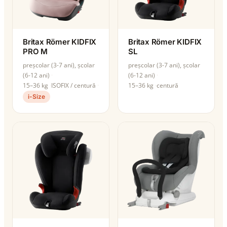
Britax Römer KIDFIX
Britax Römer KIDFIX
PRO M
SL
preșcolar (3-7 ani), școlar
preșcolar (3-7 ani), școlar
(6-12 ani)
(6-12 ani)
15–36 kg
ISOFIX / centură
15–36 kg
centură
i-Size