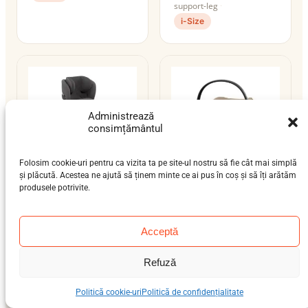
support-leg
i-Size
Administrează
consimțământul
Folosim cookie-uri pentru ca vizita ta pe site-ul nostru să fie cât mai simplă
și plăcută. Acestea ne ajută să ținem minte ce ai pus în coș și să îți arătăm
produsele potrivite.
Cybex Anoris T2 i-
Cybex Cloud G i-Size
Size
nou-născut (0-12 luni)
Acceptă
bebeluș (9 luni-4 ani),
0–13 kg
preșcolar (3-7 ani), școlar
ISOFIX / centură / isofix-
Refuză
(6-12 ani)
support-leg
9–21 kg
ISOFIX
i-Size
i-Size
Politică cookie-uri
Politică de confidențialitate