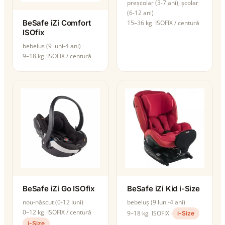
preșcolar (3-7 ani), școlar
(6-12 ani)
BeSafe iZi Comfort
15–36 kg
ISOFIX / centură
ISOfix
bebeluș (9 luni-4 ani)
9–18 kg
ISOFIX / centură
BeSafe iZi Go ISOfix
BeSafe iZi Kid i-Size
nou-născut (0-12 luni)
bebeluș (9 luni-4 ani)
0–12 kg
ISOFIX / centură
9–18 kg
ISOFIX
i-Size
i-Size