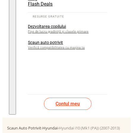
Flash Deals
Dezvoltarea copilului
Fișe de lucru gradiniță și clasele primare
Scaun auto potrivit
Verifică compatibilitatea cu mașina ta
Contul meu
Scaun Auto Potrivit
›
Hyundai
›
Hyundai i10 (Mk1 (PA)) (2007-2013)