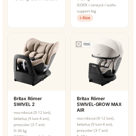
ISOFIX / centură / isofix-
support-leg
i-Size
Britax Römer
Britax Römer
SWIVEL 2
SWIVEL-GROW MAX
AIR
nou-născut (0-12 luni),
nou-născut (0-12 luni),
bebeluș (9 luni-4 ani),
bebeluș (9 luni-4 ani),
preșcolar (3-7 ani)
preșcolar (3-7 ani)
0–36 kg