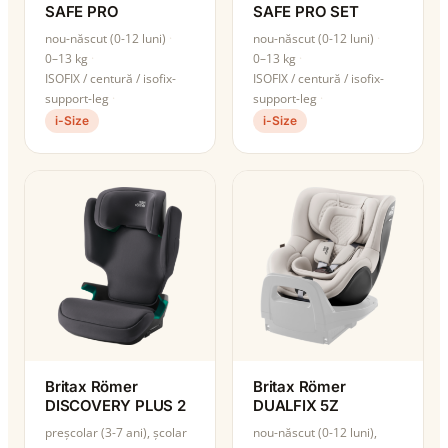
SAFE PRO
SAFE PRO SET
nou-născut (0-12 luni)
nou-născut (0-12 luni)
0–13 kg
0–13 kg
ISOFIX / centură / isofix-
ISOFIX / centură / isofix-
support-leg
support-leg
i-Size
i-Size
Britax Römer
Britax Römer
DISCOVERY PLUS 2
DUALFIX 5Z
preșcolar (3-7 ani), școlar
nou-născut (0-12 luni),