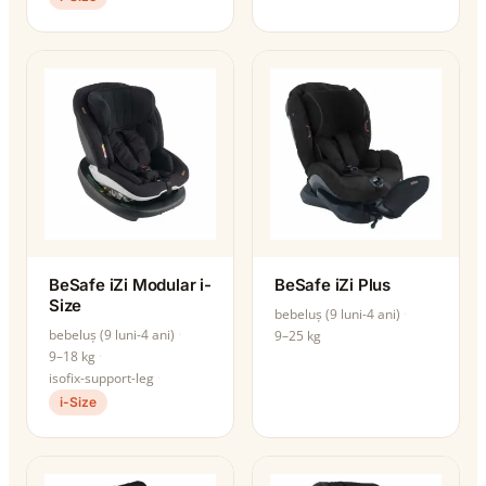
BeSafe iZi Modular i-
BeSafe iZi Plus
Size
bebeluș (9 luni-4 ani)
bebeluș (9 luni-4 ani)
9–25 kg
9–18 kg
isofix-support-leg
i-Size