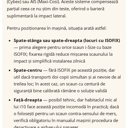
(Cybex) sau AIS (Maxi-Cosi). Aceste sisteme compensează
parțial ceea ce nu știm din teste, oferind o barieră
suplimentară la impact lateral.
Pentru poziționarea în mașină, situația arată astfel:
Spate-stânga sau spate-dreapta (locuri cu ISOFIX)
— prima alegere pentru orice scaun i-Size cu baze
ISOFIX; fixarea rigidă reduce mișcarea scaunului la
impact și simplifică instalarea zilnică
Spate-centru
— fără ISOFIX pe această poziție, dar
util dacă transporti doi copii simultan și ai nevoie de al
treilea loc; în acest caz, un scaun cu centură de
siguranță bine calibrată rămâne o soluție validă
Față-dreapta
— posibil tehnic, dar habitaclul mic al
lui i10 face această poziție incomodă în practică; dacă
o folosești pentru un scaun contra-sensului de mers,
verifică obligatoriu în manualul mașinii procedura de
dezactivare a airbag-ului pasager