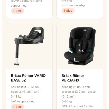
0–18 kg
ISOFIX / centură / isofix-
isofix-support-leg
support-leg
i-Size
i-Size
Britax Römer VARIO
Britax Römer
BASE 5Z
VERSAFIX
nou-născut (0-12 luni),
bebeluș (9 luni-4 ani),
bebeluș (9 luni-4 ani)
preșcolar (3-7 ani), școlar
0–18 kg
(6-12 ani)
isofix-support-leg
0–36 kg
ISOFIX / centură / isofix-
i-Size