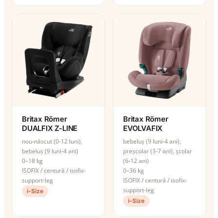
Britax Römer
Britax Römer
DUALFIX Z-LINE
EVOLVAFIX
nou-născut (0-12 luni),
bebeluș (9 luni-4 ani),
bebeluș (9 luni-4 ani)
preșcolar (3-7 ani), școlar
0–18 kg
(6-12 ani)
ISOFIX / centură / isofix-
0–36 kg
support-leg
ISOFIX / centură / isofix-
support-leg
i-Size
i-Size