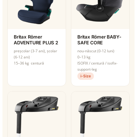
Britax Römer
Britax Römer BABY-
ADVENTURE PLUS 2
SAFE CORE
preșcolar (3-7 ani), școlar
nou-născut (0-12 luni)
(6-12 ani)
0–13 kg
15–36 kg
centură
ISOFIX / centură / isofix-
support-leg
i-Size