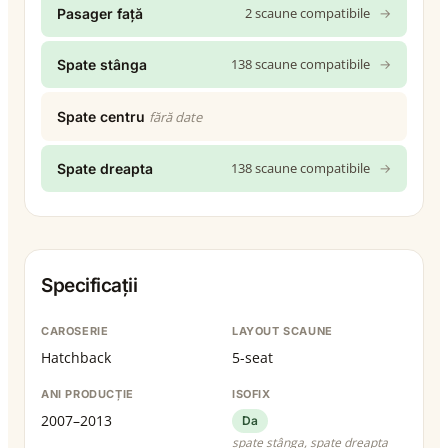
2 scaune compatibile
→
Pasager față
138 scaune compatibile
→
Spate stânga
Spate centru
fără date
138 scaune compatibile
→
Spate dreapta
Specificații
CAROSERIE
LAYOUT SCAUNE
Hatchback
5-seat
ANI PRODUCȚIE
ISOFIX
2007–2013
Da
spate stânga, spate dreapta