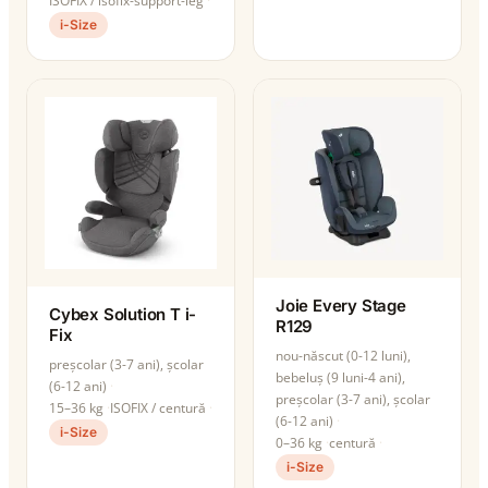
ISOFIX / isofix-support-leg
i-Size
Joie Every Stage
Cybex Solution T i-
R129
Fix
nou-născut (0-12 luni),
preșcolar (3-7 ani), școlar
bebeluș (9 luni-4 ani),
(6-12 ani)
preșcolar (3-7 ani), școlar
15–36 kg
ISOFIX / centură
(6-12 ani)
i-Size
0–36 kg
centură
i-Size