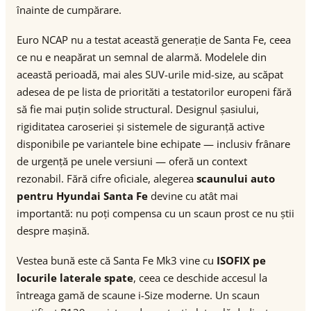
înainte de cumpărare.
Euro NCAP nu a testat această generație de Santa Fe, ceea
ce nu e neapărat un semnal de alarmă. Modelele din
această perioadă, mai ales SUV-urile mid-size, au scăpat
adesea de pe lista de priorităti a testatorilor europeni fără
să fie mai puțin solide structural. Designul șasiului,
rigiditatea caroseriei și sistemele de siguranță active
disponibile pe variantele bine echipate — inclusiv frânare
de urgență pe unele versiuni — oferă un context
rezonabil. Fără cifre oficiale, alegerea
scaunului auto
pentru Hyundai Santa Fe
devine cu atât mai
importantă: nu poți compensa cu un scaun prost ce nu știi
despre mașină.
Vestea bună este că Santa Fe Mk3 vine cu
ISOFIX pe
locurile laterale spate
, ceea ce deschide accesul la
întreaga gamă de scaune i-Size moderne. Un scaun