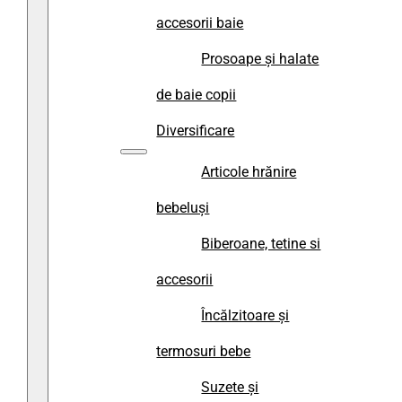
accesorii baie
Prosoape și halate
de baie copii
Diversificare
Articole hrănire
bebeluși
Biberoane, tetine si
accesorii
Încălzitoare și
termosuri bebe
Suzete și