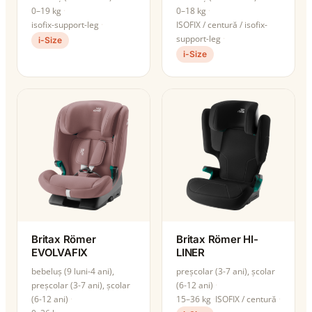
0–19 kg
0–18 kg
isofix-support-leg
ISOFIX / centură / isofix-
support-leg
i-Size
i-Size
Britax Römer
Britax Römer HI-
EVOLVAFIX
LINER
bebeluș (9 luni-4 ani),
preșcolar (3-7 ani), școlar
preșcolar (3-7 ani), școlar
(6-12 ani)
(6-12 ani)
15–36 kg
ISOFIX / centură