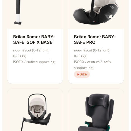
Britax Römer BABY-
Britax Römer BABY-
SAFE ISOFIX BASE
SAFE PRO
nou-născut (0-12 luni)
nou-născut (0-12 luni)
0–13 kg
0–13 kg
ISOFIX / isofix-support-leg
ISOFIX / centură / isofix-
support-leg
i-Size