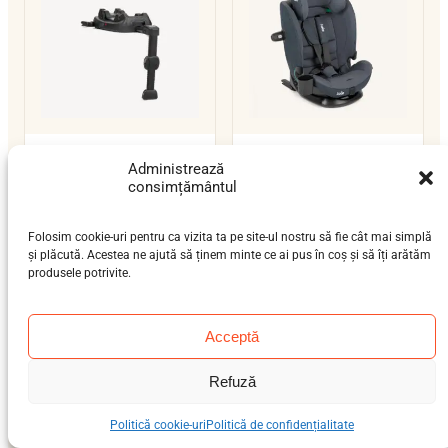
Joie i-Base LX 2
Joie i-Bold
Administrează
nou-născut (0-12 luni)
bebeluș (9 luni-4 ani),
consimțământul
0–13 kg
preșcolar (3-7 ani), școlar
isofix-support-leg
(6-12 ani)
Folosim cookie-uri pentru ca vizita ta pe site-ul nostru să fie cât mai simplă
15–36 kg
ISOFIX / centură
i-Size
și plăcută. Acestea ne ajută să ținem minte ce ai pus în coș și să îți arătăm
i-Size
produsele potrivite.
Acceptă
Refuză
Politică cookie-uri
Politică de confidențialitate