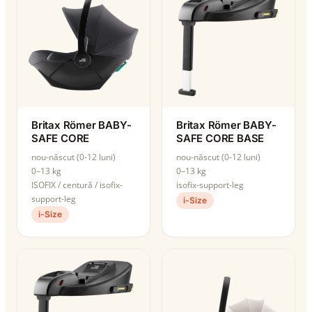
Britax Römer BABY-
Britax Römer BABY-
SAFE CORE
SAFE CORE BASE
nou-născut (0-12 luni)
nou-născut (0-12 luni)
0–13 kg
0–13 kg
ISOFIX / centură / isofix-
isofix-support-leg
support-leg
i-Size
i-Size