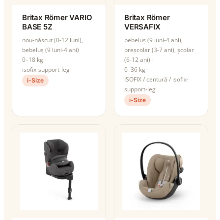
Britax Römer VARIO
Britax Römer
BASE 5Z
VERSAFIX
nou-născut (0-12 luni),
bebeluș (9 luni-4 ani),
bebeluș (9 luni-4 ani)
preșcolar (3-7 ani), școlar
0–18 kg
(6-12 ani)
isofix-support-leg
0–36 kg
ISOFIX / centură / isofix-
i-Size
support-leg
i-Size