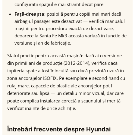
configurații spațiul e mai strâmt decât pare.
Față-dreapta
: posibilă pentru copiii mai mari dacă
airbag-ul pasager este dezactivat — verifică manualul
mașinii pentru procedura exactă de dezactivare,
deoarece la Santa Fe Mk3 aceasta variază în funcție de
versiune și an de fabricație.
Sfatul practic pentru această mașină: dacă ai o versiune
din primii ani de producție (2012-2014), verifică dacă
tapițeria spate a fost înlocuită sau dacă prezintă uzură în
zona ancorajelor ISOFIX. Pe exemplarele second-hand cu
rulaj mare, capacele de plastic ale ancorajelor pot fi
deteriorate sau lipsă — un detaliu minor vizual, dar care
poate complica instalarea corectă a scaunului și merită
verificat înainte de orice achiziție.
Întrebări frecvente despre Hyundai