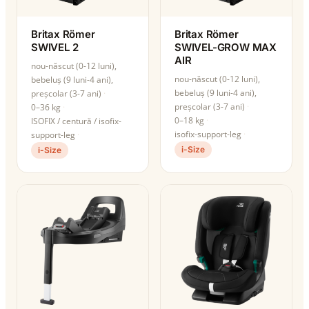
Britax Römer
Britax Römer
SWIVEL 2
SWIVEL-GROW MAX
AIR
nou-născut (0-12 luni),
nou-născut (0-12 luni),
bebeluș (9 luni-4 ani),
bebeluș (9 luni-4 ani),
preșcolar (3-7 ani)
preșcolar (3-7 ani)
0–36 kg
0–18 kg
ISOFIX / centură / isofix-
isofix-support-leg
support-leg
i-Size
i-Size