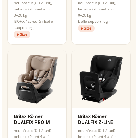
nou-născut (0-12 luni),
nou-născut (0-12 luni),
bebeluș (9 luni-4 ani)
bebeluș (9 luni-4 ani)
0–20 kg
0–20 kg
ISOFIX / centură / isofix-
isofix-support-leg
support-leg
i-Size
i-Size
Britax Römer
Britax Römer
DUALFIX PRO M
DUALFIX Z-LINE
nou-născut (0-12 luni),
nou-născut (0-12 luni),
bebeluș (9 luni-4 ani)
bebeluș (9 luni-4 ani)