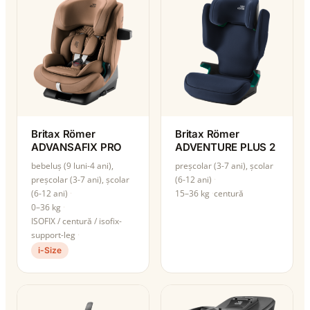
Britax Römer
Britax Römer
ADVANSAFIX PRO
ADVENTURE PLUS 2
bebeluș (9 luni-4 ani),
preșcolar (3-7 ani), școlar
preșcolar (3-7 ani), școlar
(6-12 ani)
(6-12 ani)
15–36 kg
centură
0–36 kg
ISOFIX / centură / isofix-
support-leg
i-Size