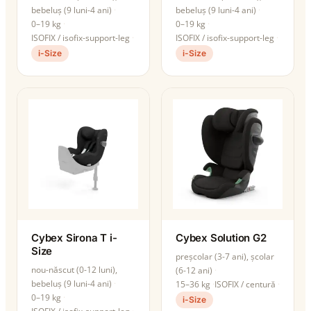
bebeluș (9 luni-4 ani)
bebeluș (9 luni-4 ani)
0–19 kg
0–19 kg
ISOFIX / isofix-support-leg
ISOFIX / isofix-support-leg
i-Size
i-Size
Cybex Sirona T i-
Cybex Solution G2
Size
preșcolar (3-7 ani), școlar
nou-născut (0-12 luni),
(6-12 ani)
bebeluș (9 luni-4 ani)
15–36 kg
ISOFIX / centură
0–19 kg
i-Size