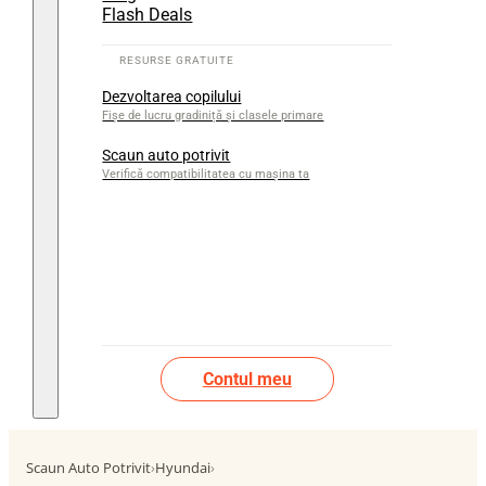
Flash Deals
Dezvoltarea copilului
Fișe de lucru gradiniță și clasele primare
Scaun auto potrivit
Verifică compatibilitatea cu mașina ta
Contul meu
Scaun Auto Potrivit
›
Hyundai
›