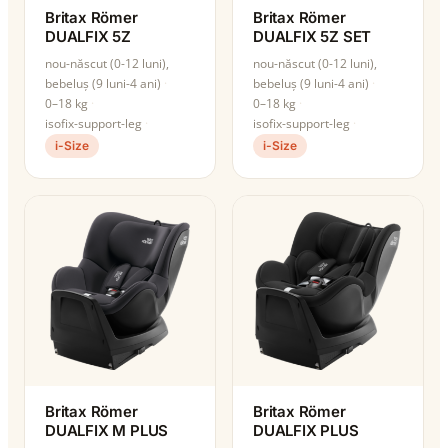
Britax Römer
Britax Römer
DUALFIX 5Z
DUALFIX 5Z SET
nou-născut (0-12 luni),
nou-născut (0-12 luni),
bebeluș (9 luni-4 ani)
bebeluș (9 luni-4 ani)
0–18 kg
0–18 kg
isofix-support-leg
isofix-support-leg
i-Size
i-Size
Britax Römer
Britax Römer
DUALFIX M PLUS
DUALFIX PLUS