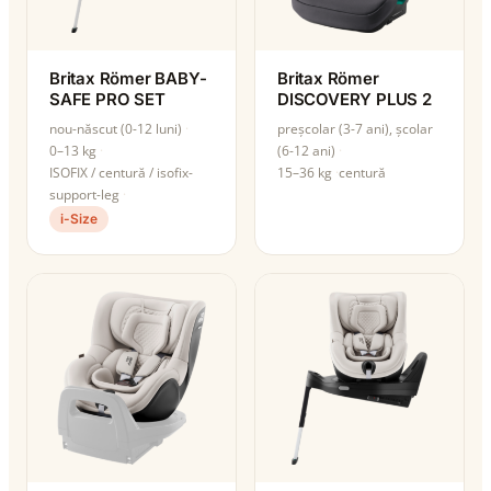
Britax Römer BABY-
Britax Römer
SAFE PRO SET
DISCOVERY PLUS 2
nou-născut (0-12 luni)
preșcolar (3-7 ani), școlar
0–13 kg
(6-12 ani)
ISOFIX / centură / isofix-
15–36 kg
centură
support-leg
i-Size