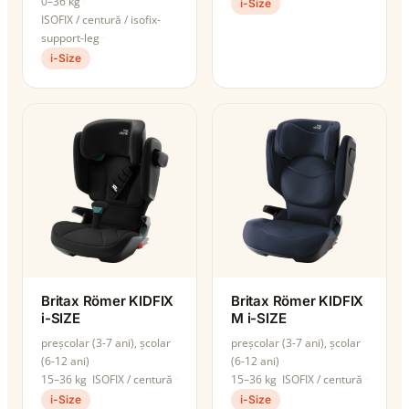
0–36 kg
i-Size
ISOFIX / centură / isofix-
support-leg
i-Size
Britax Römer KIDFIX
Britax Römer KIDFIX
i-SIZE
M i-SIZE
preșcolar (3-7 ani), școlar
preșcolar (3-7 ani), școlar
(6-12 ani)
(6-12 ani)
15–36 kg
ISOFIX / centură
15–36 kg
ISOFIX / centură
i-Size
i-Size