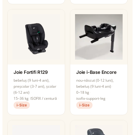
Joie Fortifi R129
Joie i-Base Encore
bebeluș (9 luni-4 ani),
nou-născut (0-12 luni),
preșcolar (3-7 ani), școlar
bebeluș (9 luni-4 ani)
(6-12 ani)
0–18 kg
15–36 kg
ISOFIX / centură
isofix-support-leg
i-Size
i-Size