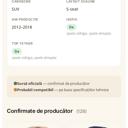
CAROSERIE
LAYOUT SCAUNE
SUV
5-seat
ANI PRODUCȚIE
ISOFIX
2012–2018
Da
spate stânga, spate dreapta
TOP TETHER
Da
spate stânga, spate dreapta
Sursă oficială
— confirmat de producător
Probabil compatibil
— pe baza specificațiilor tehnice
Confirmate de producător
(128)