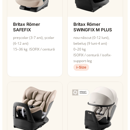
Britax Römer
Britax Römer
SAFEFIX
SWINGFIX M PLUS
preșcolar (3-7 ani), școlar
nou-născut (0-12 luni),
(6-12 ani)
bebeluș (9 luni-4 ani)
15–36 kg
ISOFIX / centură
0–20 kg
ISOFIX / centură / isofix-
support-leg
i-Size