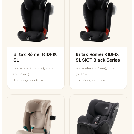
Britax Römer KIDFIX
Britax Römer KIDFIX
SL
SL SICT Black Series
preșcolar (3-7 ani), școlar
preșcolar (3-7 ani), școlar
(6-12 ani)
(6-12 ani)
15–36 kg
centură
15–36 kg
centură