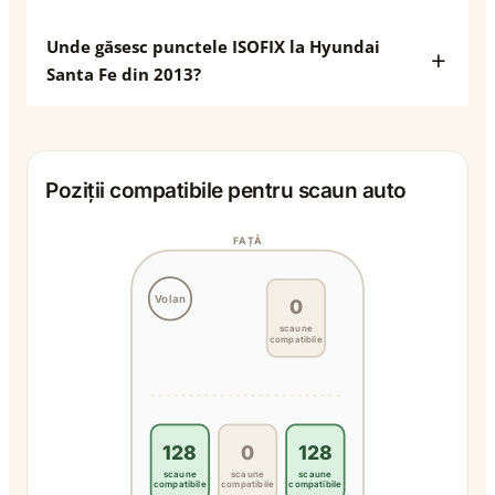
Unde găsesc punctele ISOFIX la Hyundai
Santa Fe din 2013?
Poziții compatibile pentru scaun auto
FAȚĂ
Volan
0
scaune
compatibile
128
0
128
scaune
scaune
scaune
compatibile
compatibile
compatibile