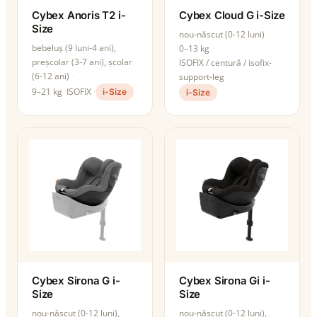
Cybex Anoris T2 i-
Cybex Cloud G i-Size
Size
nou-născut (0-12 luni)
bebeluș (9 luni-4 ani),
0–13 kg
preșcolar (3-7 ani), școlar
ISOFIX / centură / isofix-
(6-12 ani)
support-leg
9–21 kg
ISOFIX
i-Size
i-Size
Cybex Sirona G i-
Cybex Sirona Gi i-
Size
Size
nou-născut (0-12 luni),
nou-născut (0-12 luni),