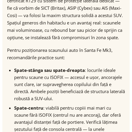
certificat R129 cu sistem de protecție laterală dedicat —
fie că vorbim de SICT (Britax), ASIP (Cybex) sau AIS (Maxi-
Cosi) — va folosi la maxim structura solidă a acestui SUV.
Spațiul generos din habitaclu e un avantaj real: scaunele
mai voluminoase, cu rebound bar sau picior de sprijin ca
opțiune, se instalează fără compromisuri în zona spate.
Pentru poziționarea scaunului auto în Santa Fe Mk3,
recomandările practice sunt:
Spate-stânga sau spate-dreapta
: locurile ideale
pentru scaune cu ISOFIX — accesul e ușor, ancorajele
sunt clare, iar supravegherea copilului din față e
directă. Ambele poziții beneficiază de structura laterală
robustă a SUV-ului.
Spate-centru
: viabilă pentru copiii mai mari cu
scaune fără ISOFIX (centrul nu are ancoraj), dar oferă
avantajul distanței față de portiere. Verifică lățimea
șezutului față de consola centrală — la unele