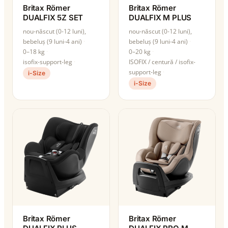
Britax Römer
Britax Römer
DUALFIX 5Z SET
DUALFIX M PLUS
nou-născut (0-12 luni),
nou-născut (0-12 luni),
bebeluș (9 luni-4 ani)
bebeluș (9 luni-4 ani)
0–18 kg
0–20 kg
isofix-support-leg
ISOFIX / centură / isofix-
support-leg
i-Size
i-Size
Britax Römer
Britax Römer