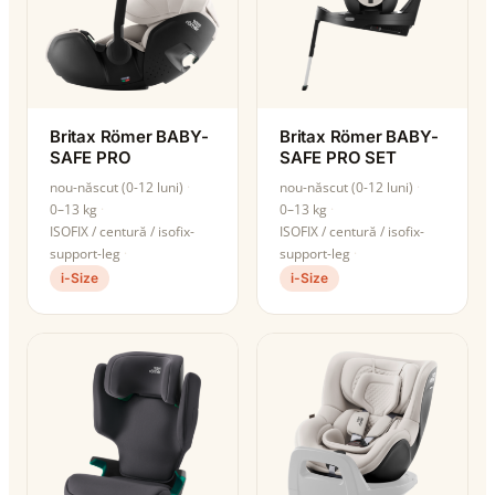
Britax Römer BABY-
Britax Römer BABY-
SAFE PRO
SAFE PRO SET
nou-născut (0-12 luni)
nou-născut (0-12 luni)
0–13 kg
0–13 kg
ISOFIX / centură / isofix-
ISOFIX / centură / isofix-
support-leg
support-leg
i-Size
i-Size