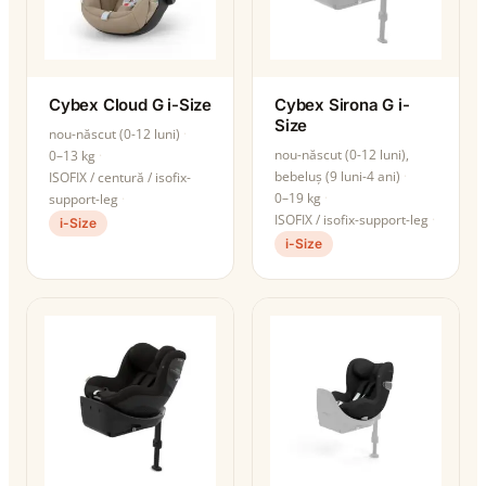
Cybex Cloud G i-Size
Cybex Sirona G i-
Size
nou-născut (0-12 luni)
nou-născut (0-12 luni),
0–13 kg
bebeluș (9 luni-4 ani)
ISOFIX / centură / isofix-
0–19 kg
support-leg
ISOFIX / isofix-support-leg
i-Size
i-Size