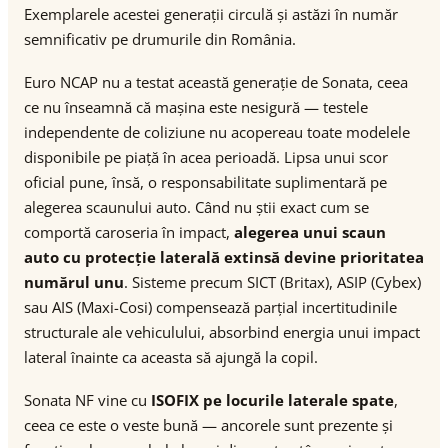
Exemplarele acestei generații circulă și astăzi în număr
semnificativ pe drumurile din România.
Euro NCAP nu a testat această generație de Sonata, ceea
ce nu înseamnă că mașina este nesigură — testele
independente de coliziune nu acopereau toate modelele
disponibile pe piață în acea perioadă. Lipsa unui scor
oficial pune, însă, o responsabilitate suplimentară pe
alegerea scaunului auto. Când nu știi exact cum se
comportă caroseria în impact,
alegerea unui scaun
auto cu protecție laterală extinsă devine prioritatea
numărul unu
. Sisteme precum SICT (Britax), ASIP (Cybex)
sau AIS (Maxi-Cosi) compensează parțial incertitudinile
structurale ale vehiculului, absorbind energia unui impact
lateral înainte ca aceasta să ajungă la copil.
Sonata NF vine cu
ISOFIX pe locurile laterale spate
,
ceea ce este o veste bună — ancorele sunt prezente și