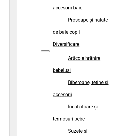
accesorii baie
Prosoape și halate
de baie copii
Diversificare
Articole hrănire
bebeluși
Biberoane, tetine si
accesorii
Încălzitoare și
termosuri bebe
Suzete și