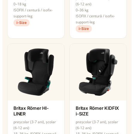
0–18 kg
(6-12 ani)
ISOFIX / centură / isofix-
0–36 kg
support-leg
ISOFIX / centură / isofix-
support-leg
i-Size
i-Size
Britax Römer HI-
Britax Römer KIDFIX
LINER
i-SIZE
preșcolar (3-7 ani), școlar
preșcolar (3-7 ani), școlar
(6-12 ani)
(6-12 ani)
15–36 kg
ISOFIX / centură
15–36 kg
ISOFIX / centură