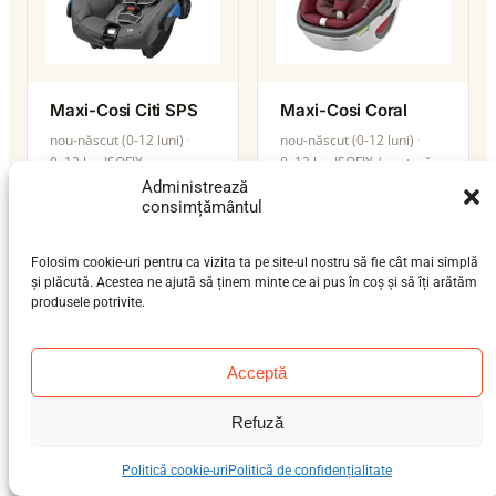
Maxi-Cosi Citi SPS
Maxi-Cosi Coral
nou-născut (0-12 luni)
nou-născut (0-12 luni)
0–13 kg
ISOFIX
0–12 kg
ISOFIX / centură
Administrează
i-Size
consimțământul
Folosim cookie-uri pentru ca vizita ta pe site-ul nostru să fie cât mai simplă
și plăcută. Acestea ne ajută să ținem minte ce ai pus în coș și să îți arătăm
produsele potrivite.
Maxi-Cosi Coral 360
nou-născut (0-12 luni)
Acceptă
0–13 kg
ISOFIX / centură
i-Size
Refuză
Politică cookie-uri
Politică de confidențialitate
Maxi-Cosi Coral