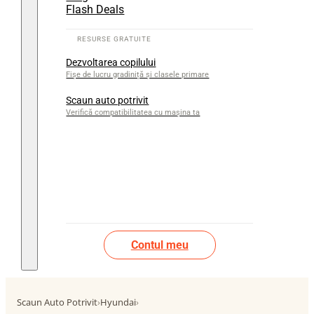
Flash Deals
Dezvoltarea copilului
Fișe de lucru gradiniță și clasele primare
Scaun auto potrivit
Verifică compatibilitatea cu mașina ta
Contul meu
Scaun Auto Potrivit
›
Hyundai
›