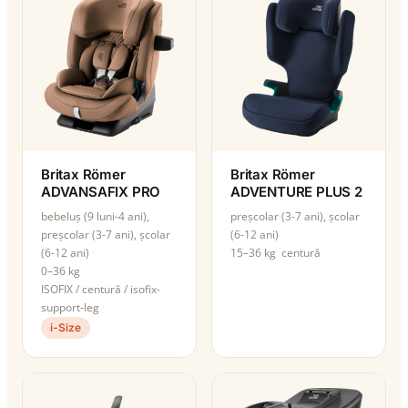
Britax Römer
Britax Römer
ADVANSAFIX PRO
ADVENTURE PLUS 2
bebeluș (9 luni-4 ani),
preșcolar (3-7 ani), școlar
preșcolar (3-7 ani), școlar
(6-12 ani)
(6-12 ani)
15–36 kg
centură
0–36 kg
ISOFIX / centură / isofix-
support-leg
i-Size