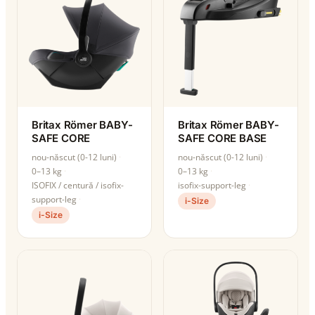
Britax Römer BABY-
Britax Römer BABY-
SAFE CORE
SAFE CORE BASE
nou-născut (0-12 luni)
nou-născut (0-12 luni)
0–13 kg
0–13 kg
ISOFIX / centură / isofix-
isofix-support-leg
support-leg
i-Size
i-Size