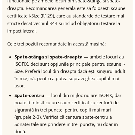
funcționale pe ambele locuri din spate-stânga și spate-
dreapta. Recomandarea generală este să folosești scaune
certificate i-Size (R129), care au standarde de testare mai
stricte decât vechiul R44 și includ obligatoriu testare la
impact lateral.
Cele trei poziții recomandate în această mașină:
Spate-stânga și spate-dreapta
— ambele locuri au
ISOFIX, deci sunt opțiunile principale pentru scaune i-
Size. Preferă locul din dreapta dacă ești singurul adult
în mașină, pentru a putea supraveghea copilul mai
ușor.
Spate-centru
— locul din mijloc nu are ISOFIX, dar
poate fi folosit cu un scaun certificat cu centură de
siguranță în trei puncte, pentru copiii mai mari
(grupele 2-3). Verifică că centura spate-centru a
Sonatei tale are prindere în trei puncte, nu doar în
două.