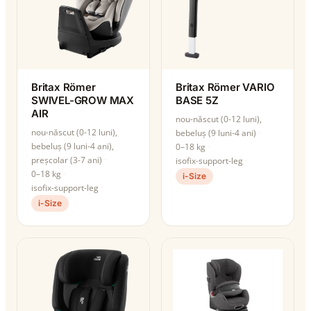
Britax Römer
Britax Römer VARIO
SWIVEL-GROW MAX
BASE 5Z
AIR
nou-născut (0-12 luni),
nou-născut (0-12 luni),
bebeluș (9 luni-4 ani)
bebeluș (9 luni-4 ani),
0–18 kg
preșcolar (3-7 ani)
isofix-support-leg
0–18 kg
i-Size
isofix-support-leg
i-Size