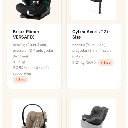
Britax Römer
Cybex Anoris T2 i-
VERSAFIX
Size
bebeluș (9 luni-4 ani),
bebeluș (9 luni-4 ani),
preșcolar (3-7 ani), școlar
preșcolar (3-7 ani), școlar
(6-12 ani)
(6-12 ani)
0–36 kg
9–21 kg
ISOFIX
i-Size
ISOFIX / centură / isofix-
support-leg
i-Size