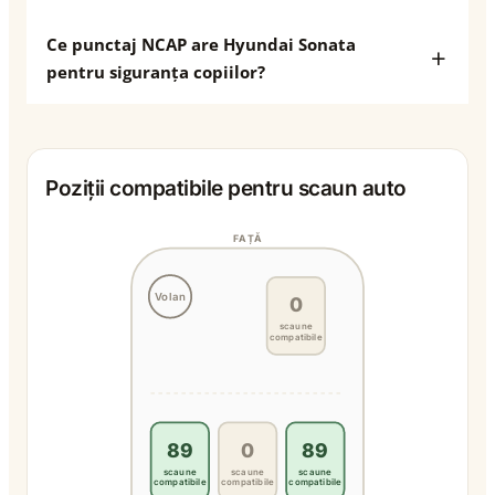
Ce punctaj NCAP are Hyundai Sonata
pentru siguranța copiilor?
Poziții compatibile pentru scaun auto
FAȚĂ
Volan
0
scaune
compatibile
89
0
89
scaune
scaune
scaune
compatibile
compatibile
compatibile