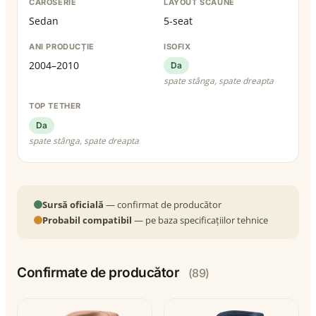
CAROSERIE
LAYOUT SCAUNE
Sedan
5-seat
ANI PRODUCȚIE
ISOFIX
2004–2010
Da
spate stânga, spate dreapta
TOP TETHER
Da
spate stânga, spate dreapta
Sursă oficială
— confirmat de producător
Probabil compatibil
— pe baza specificațiilor tehnice
Confirmate de producător
(89)