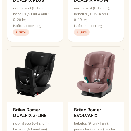
DUALFIX PLUS
DUALFIX PRO M
nou-născut (0-12 luni),
nou-născut (0-12 luni),
bebeluș (9 luni-4 ani)
bebeluș (9 luni-4 ani)
0–20 kg
0–19 kg
isofix-support-leg
isofix-support-leg
i-Size
i-Size
Britax Römer
Britax Römer
DUALFIX Z-LINE
EVOLVAFIX
nou-născut (0-12 luni),
bebeluș (9 luni-4 ani),
bebeluș (9 luni-4 ani)
preșcolar (3-7 ani), școlar