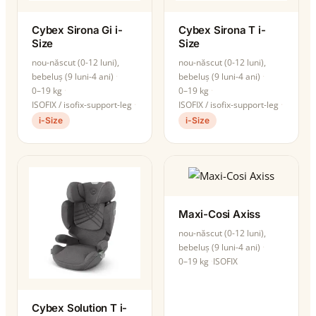
Cybex Sirona Gi i-
Cybex Sirona T i-
Size
Size
nou-născut (0-12 luni),
nou-născut (0-12 luni),
bebeluș (9 luni-4 ani)
bebeluș (9 luni-4 ani)
0–19 kg
0–19 kg
ISOFIX / isofix-support-leg
ISOFIX / isofix-support-leg
i-Size
i-Size
Maxi-Cosi Axiss
nou-născut (0-12 luni),
bebeluș (9 luni-4 ani)
0–19 kg
ISOFIX
Cybex Solution T i-