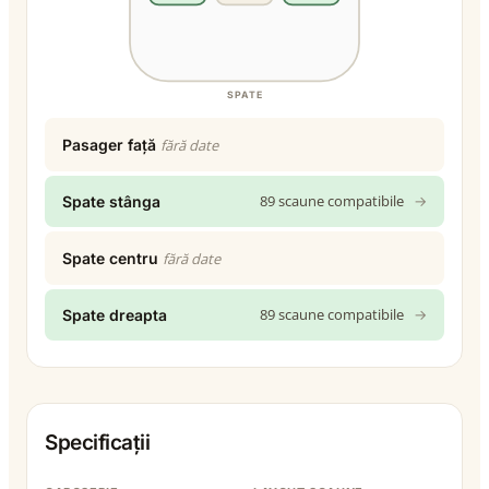
SPATE
Pasager față
fără date
89 scaune compatibile
→
Spate stânga
Spate centru
fără date
89 scaune compatibile
→
Spate dreapta
Specificații