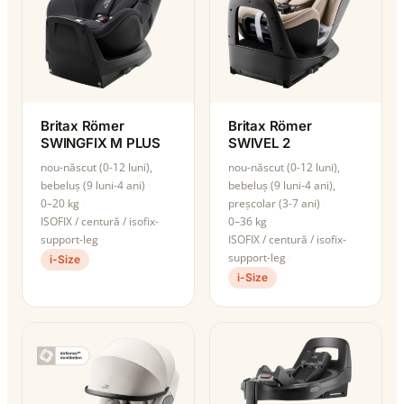
Britax Römer
Britax Römer
SWINGFIX M PLUS
SWIVEL 2
nou-născut (0-12 luni),
nou-născut (0-12 luni),
bebeluș (9 luni-4 ani)
bebeluș (9 luni-4 ani),
0–20 kg
preșcolar (3-7 ani)
ISOFIX / centură / isofix-
0–36 kg
support-leg
ISOFIX / centură / isofix-
support-leg
i-Size
i-Size