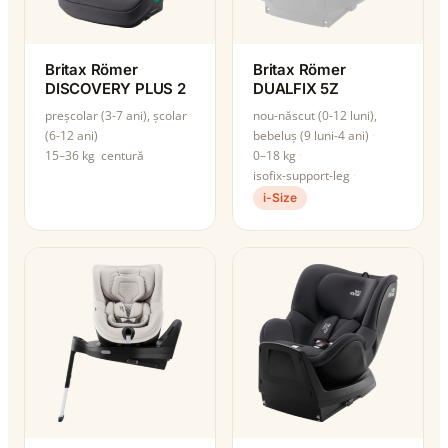
Britax Römer
Britax Römer
DISCOVERY PLUS 2
DUALFIX 5Z
preșcolar (3-7 ani), școlar
nou-născut (0-12 luni),
(6-12 ani)
bebeluș (9 luni-4 ani)
15–36 kg
centură
0–18 kg
isofix-support-leg
i-Size