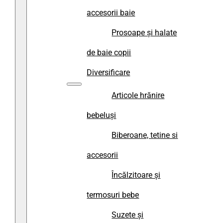
accesorii baie
Prosoape și halate
de baie copii
Diversificare
Articole hrănire
bebeluși
Biberoane, tetine si
accesorii
Încălzitoare și
termosuri bebe
Suzete și