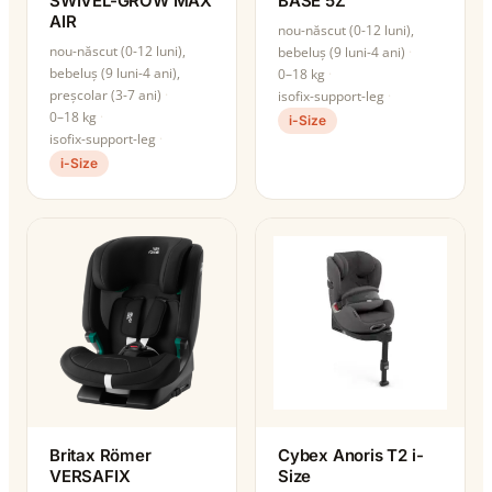
SWIVEL-GROW MAX
BASE 5Z
AIR
nou-născut (0-12 luni),
nou-născut (0-12 luni),
bebeluș (9 luni-4 ani)
bebeluș (9 luni-4 ani),
0–18 kg
preșcolar (3-7 ani)
isofix-support-leg
0–18 kg
i-Size
isofix-support-leg
i-Size
Britax Römer
Cybex Anoris T2 i-
VERSAFIX
Size