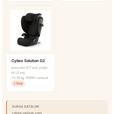
Cybex Solution G2
preșcolar (3-7 ani), școlar
(6-12 ani)
15–36 kg
ISOFIX / centură
i-Size
SURSA DATELOR
cybex-online.com