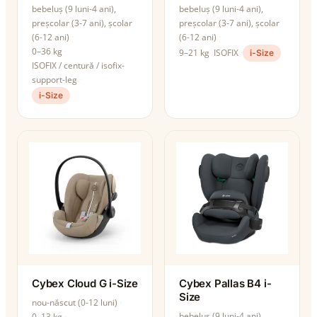
bebeluș (9 luni-4 ani),
bebeluș (9 luni-4 ani),
preșcolar (3-7 ani), școlar
preșcolar (3-7 ani), școlar
(6-12 ani)
(6-12 ani)
0–36 kg
9–21 kg
ISOFIX
i-Size
ISOFIX / centură / isofix-
support-leg
i-Size
Cybex Cloud G i-Size
Cybex Pallas B4 i-
Size
nou-născut (0-12 luni)
bebeluș (9 luni-4 ani),
0–13 kg