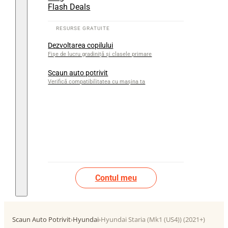
Flash Deals
Dezvoltarea copilului
Fișe de lucru gradiniță și clasele primare
Scaun auto potrivit
Verifică compatibilitatea cu mașina ta
Contul meu
Scaun Auto Potrivit
›
Hyundai
›
Hyundai Staria (Mk1 (US4)) (2021+)