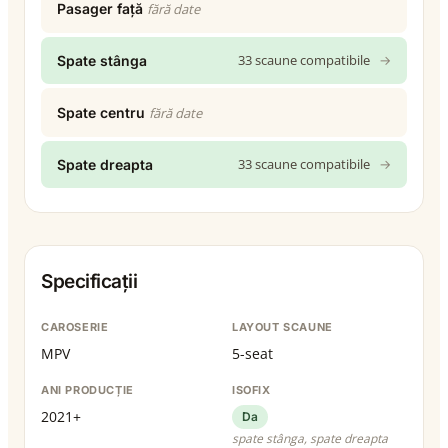
Pasager față
fără date
33 scaune compatibile
→
Spate stânga
Spate centru
fără date
33 scaune compatibile
→
Spate dreapta
Specificații
CAROSERIE
LAYOUT SCAUNE
MPV
5-seat
ANI PRODUCȚIE
ISOFIX
2021+
Da
spate stânga, spate dreapta