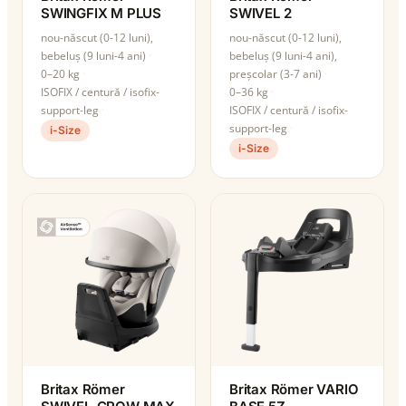
SWINGFIX M PLUS
SWIVEL 2
nou-născut (0-12 luni),
nou-născut (0-12 luni),
bebeluș (9 luni-4 ani)
bebeluș (9 luni-4 ani),
0–20 kg
preșcolar (3-7 ani)
ISOFIX / centură / isofix-
0–36 kg
support-leg
ISOFIX / centură / isofix-
support-leg
i-Size
i-Size
Britax Römer
Britax Römer VARIO