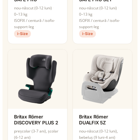
nou-născut (0-12 luni)
nou-născut (0-12 luni)
0–13 kg
0–13 kg
ISOFIX / centură / isofix-
ISOFIX / centură / isofix-
support-leg
support-leg
i-Size
i-Size
Britax Römer
Britax Römer
DISCOVERY PLUS 2
DUALFIX 5Z
preșcolar (3-7 ani), școlar
nou-născut (0-12 luni),
(6-12 ani)
bebeluș (9 luni-4 ani)