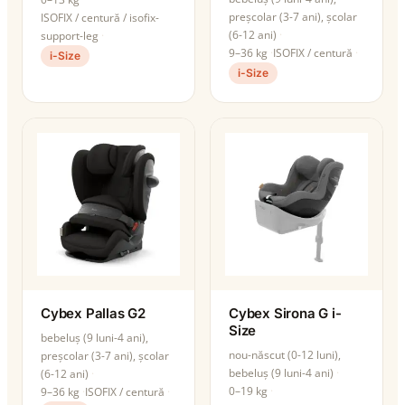
preșcolar (3-7 ani), școlar
ISOFIX / centură / isofix-
(6-12 ani)
support-leg
9–36 kg
ISOFIX / centură
i-Size
i-Size
Cybex Pallas G2
Cybex Sirona G i-
Size
bebeluș (9 luni-4 ani),
nou-născut (0-12 luni),
preșcolar (3-7 ani), școlar
bebeluș (9 luni-4 ani)
(6-12 ani)
0–19 kg
9–36 kg
ISOFIX / centură