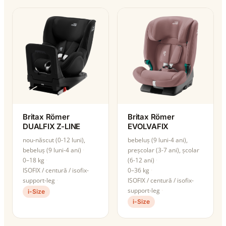
Britax Römer
Britax Römer
DUALFIX Z-LINE
EVOLVAFIX
nou-născut (0-12 luni),
bebeluș (9 luni-4 ani),
bebeluș (9 luni-4 ani)
preșcolar (3-7 ani), școlar
0–18 kg
(6-12 ani)
ISOFIX / centură / isofix-
0–36 kg
support-leg
ISOFIX / centură / isofix-
support-leg
i-Size
i-Size