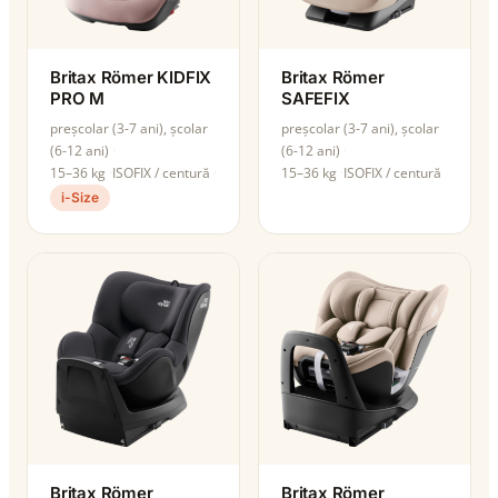
Britax Römer KIDFIX
Britax Römer
PRO M
SAFEFIX
preșcolar (3-7 ani), școlar
preșcolar (3-7 ani), școlar
(6-12 ani)
(6-12 ani)
15–36 kg
ISOFIX / centură
15–36 kg
ISOFIX / centură
i-Size
Britax Römer
Britax Römer