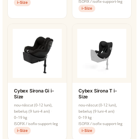
ISOFIX / isofix-support-leg
i-Size
i-Size
Cybex Sirona Gi i-
Cybex Sirona T i-
Size
Size
nou-născut (0-12 luni),
nou-născut (0-12 luni),
bebeluș (9 luni-4 ani)
bebeluș (9 luni-4 ani)
0–19 kg
0–19 kg
ISOFIX / isofix-support-leg
ISOFIX / isofix-support-leg
i-Size
i-Size