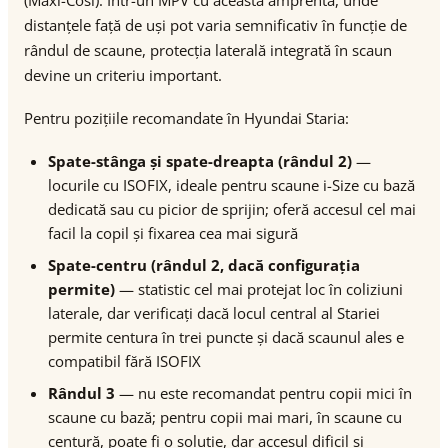
(Maxi-Cosi). Într-un MPV cu această amprentă, unde
distanțele față de uși pot varia semnificativ în funcție de
rândul de scaune, protecția laterală integrată în scaun
devine un criteriu important.
Pentru pozițiile recomandate în Hyundai Staria:
Spate-stânga și spate-dreapta (rândul 2)
—
locurile cu ISOFIX, ideale pentru scaune i-Size cu bază
dedicată sau cu picior de sprijin; oferă accesul cel mai
facil la copil și fixarea cea mai sigură
Spate-centru (rândul 2, dacă configurația
permite)
— statistic cel mai protejat loc în coliziuni
laterale, dar verificați dacă locul central al Stariei
permite centura în trei puncte și dacă scaunul ales e
compatibil fără ISOFIX
Rândul 3
— nu este recomandat pentru copii mici în
scaune cu bază; pentru copii mai mari, în scaune cu
centură, poate fi o soluție, dar accesul dificil și