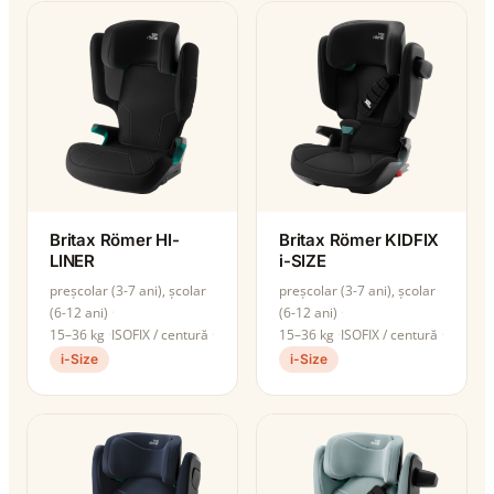
Britax Römer HI-
Britax Römer KIDFIX
LINER
i-SIZE
preșcolar (3-7 ani), școlar
preșcolar (3-7 ani), școlar
(6-12 ani)
(6-12 ani)
15–36 kg
ISOFIX / centură
15–36 kg
ISOFIX / centură
i-Size
i-Size