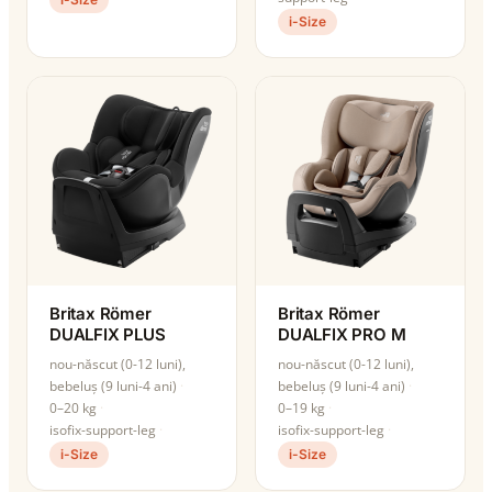
i-Size
Britax Römer
Britax Römer
DUALFIX PLUS
DUALFIX PRO M
nou-născut (0-12 luni),
nou-născut (0-12 luni),
bebeluș (9 luni-4 ani)
bebeluș (9 luni-4 ani)
0–20 kg
0–19 kg
isofix-support-leg
isofix-support-leg
i-Size
i-Size