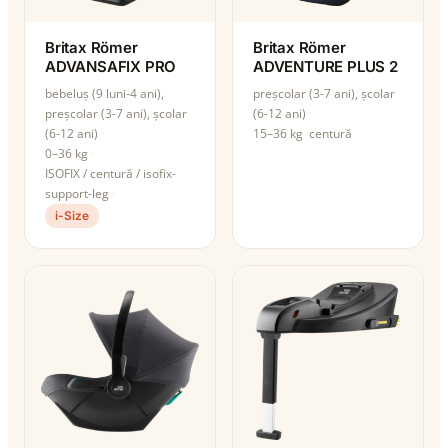
Britax Römer
Britax Römer
ADVANSAFIX PRO
ADVENTURE PLUS 2
bebeluș (9 luni-4 ani),
preșcolar (3-7 ani), școlar
preșcolar (3-7 ani), școlar
(6-12 ani)
(6-12 ani)
15–36 kg
centură
0–36 kg
ISOFIX / centură / isofix-
support-leg
i-Size