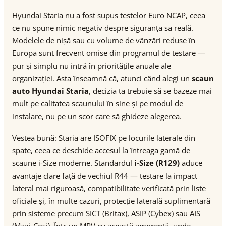
Hyundai Staria nu a fost supus testelor Euro NCAP, ceea
ce nu spune nimic negativ despre siguranța sa reală.
Modelele de nișă sau cu volume de vânzări reduse în
Europa sunt frecvent omise din programul de testare —
pur și simplu nu intră în prioritățile anuale ale
organizației. Asta înseamnă că, atunci când alegi un
scaun
auto Hyundai Staria
, decizia ta trebuie să se bazeze mai
mult pe calitatea scaunului în sine și pe modul de
instalare, nu pe un scor care să ghideze alegerea.
Vestea bună: Staria are ISOFIX pe locurile laterale din
spate, ceea ce deschide accesul la întreaga gamă de
scaune i-Size moderne. Standardul
i-Size (R129)
aduce
avantaje clare față de vechiul R44 — testare la impact
lateral mai riguroasă, compatibilitate verificată prin liste
oficiale și, în multe cazuri, protecție laterală suplimentară
prin sisteme precum SICT (Britax), ASIP (Cybex) sau AIS