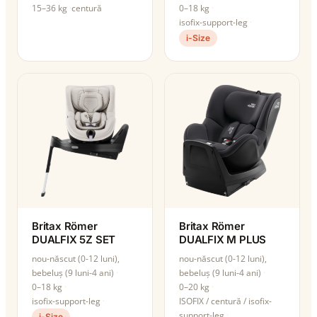
15–36 kg
centură
0–18 kg
isofix-support-leg
i-Size
Britax Römer
Britax Römer
DUALFIX 5Z SET
DUALFIX M PLUS
nou-născut (0-12 luni),
nou-născut (0-12 luni),
bebeluș (9 luni-4 ani)
bebeluș (9 luni-4 ani)
0–18 kg
0–20 kg
isofix-support-leg
ISOFIX / centură / isofix-
support-leg
i-Size