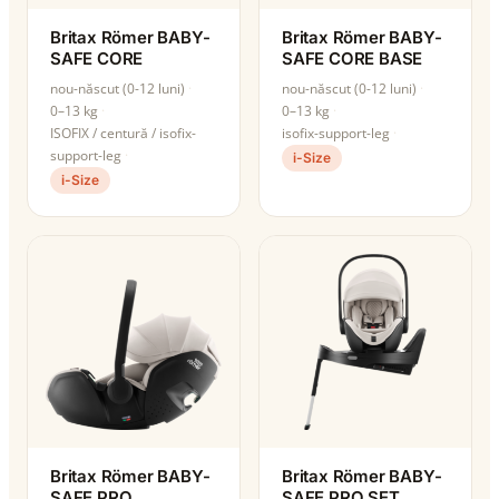
Britax Römer BABY-
Britax Römer BABY-
SAFE CORE
SAFE CORE BASE
nou-născut (0-12 luni)
nou-născut (0-12 luni)
0–13 kg
0–13 kg
ISOFIX / centură / isofix-
isofix-support-leg
support-leg
i-Size
i-Size
Britax Römer BABY-
Britax Römer BABY-
SAFE PRO
SAFE PRO SET