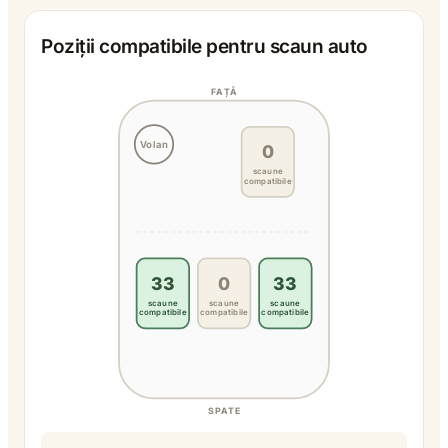
Poziții compatibile pentru scaun auto
FAȚĂ
Volan
0
scaune
compatibile
33
0
33
scaune
scaune
scaune
compatibile
compatibile
compatibile
SPATE