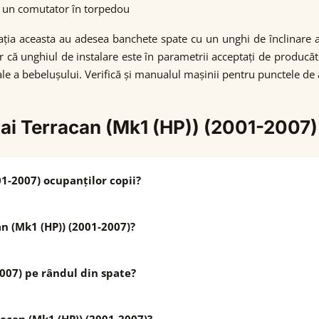
au un comutator în torpedou
ația aceasta au adesea banchete spate cu un unghi de înclinare a 
ler că unghiul de instalare este în parametrii acceptați de produ
ale a bebelușului. Verifică și manualul mașinii pentru punctele de 
dai Terracan (Mk1 (HP)) (2001-2007)
1-2007) ocupanților copii?
n (Mk1 (HP)) (2001-2007)?
007) pe rândul din spate?