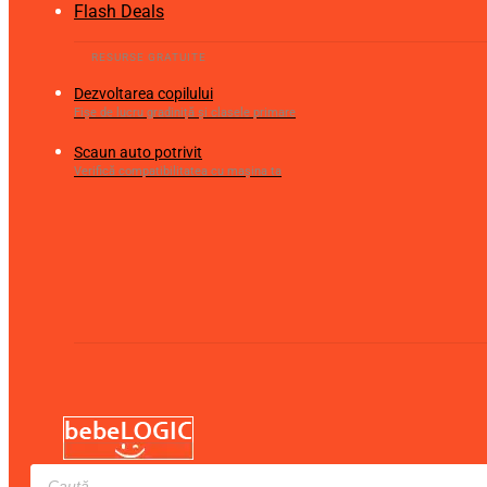
Flash Deals
Dezvoltarea copilului
Fișe de lucru gradiniță și clasele primare
Scaun auto potrivit
Verifică compatibilitatea cu mașina ta
Products