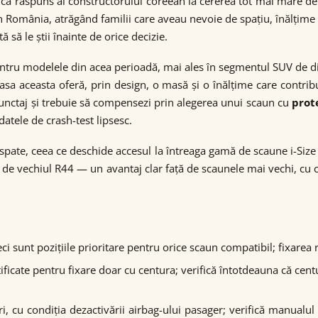
ca răspuns al constructorului coreean la cererea tot mai mare de S
România, atrăgând familii care aveau nevoie de spațiu, înălțime și
 să le știi înainte de orice decizie.
ntru modelele din acea perioadă, mai ales în segmentul SUV de d
asa aceasta oferă, prin design, o masă și o înălțime care contrib
punctaj și trebuie să compensezi prin alegerea unui scaun cu
prot
atele de crash-test lipsesc.
n spate, ceea ce deschide accesul la întreaga gamă de scaune i-Si
față de vechiul R44 — un avantaj clar față de scaunele mai vechi, 
 sunt pozițiile prioritare pentru orice scaun compatibil; fixarea r
ificate pentru fixare doar cu centura; verifică întotdeauna că centu
i, cu condiția dezactivării airbag-ului pasager; verifică manual