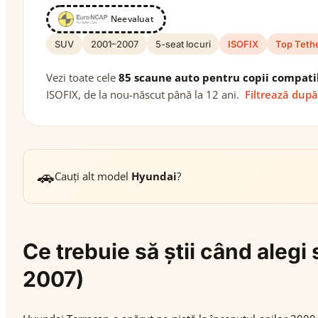
Neevaluat
SUV
2001–2007
5-seat locuri
ISOFIX
Top Teth
Vezi toate cele
85 scaune auto pentru copii compati
ISOFIX, de la nou-născut până la 12 ani.
Filtrează după
🚗
Cauți alt model
Hyundai
?
Ce trebuie să știi când aleg
2007)