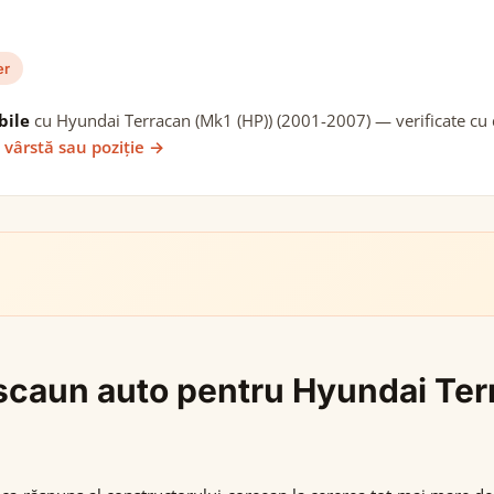
er
bile
cu Hyundai Terracan (Mk1 (HP)) (2001-2007) — verificate cu d
 vârstă sau poziție →
i scaun auto pentru Hyundai Te