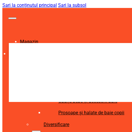
Sari la conținutul principal
Sari la subsol
Magazin
Igienă și Sănătate
Accesorii îngrijire copii
Articole igienă dentară copii
Aspiratoare nazale și accesorii
Cădițe bebe și accesorii baie
Prosoape și halate de baie copii
Diversificare