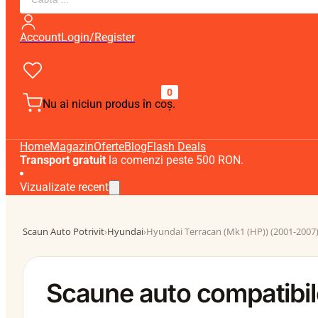
search
Account
Login/Register
0
Nu ai niciun produs în coș.
Home
Magazin
Oferte
Blog
Flash Deals
Transport gratuit
la comenzi peste 500 RON.
Vizualizate recent
Scaun Auto Potrivit
›
Hyundai
›
Hyundai Terracan (Mk1 (HP)) (2001-2007
Scaune auto compatibil