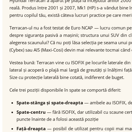
Hyundai Terracan a apărut pe piață la începutul anilor 2000 
reală. Produs între 2001 și 2007, Mk1 (HP) s-a vândut bine în 
pentru copilul tău, există câteva lucruri practice pe care merită
Terracan-ul nu a fost testat de Euro NCAP — lucru comun pe
despre siguranța pasivă a mașinii; structura unui SUV din cl
alegerea scaunului? Că nu poți lăsa selecția pe seama unui 
(Cybex) sau AIS (Maxi-Cosi) devin mai relevante tocmai când d
Vestea bună: Terracan vine cu ISOFIX pe locurile laterale di
lateral și acoperă o plajă mai largă de greutăți și înălțimi 
Size cu protecție laterală bine cotată, indiferent de buget.
Cele trei poziții disponibile în spate se comportă diferit:
Spate-stânga și spate-dreapta
— ambele au ISOFIX, deci
Spate-centru
— fără ISOFIX, dar utilizabil cu scaune cert
puncte înainte de a folosi această poziție
Față-dreapta
— posibil de utilizat pentru copii mai mar