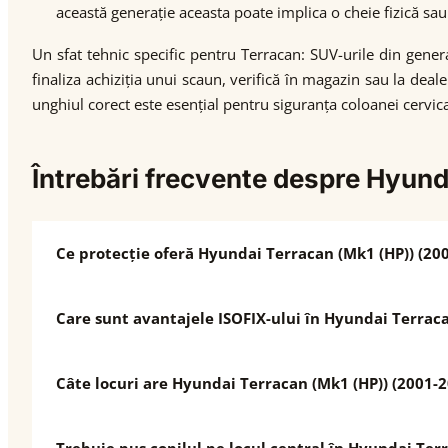
această generație aceasta poate implica o cheie fizică s
Un sfat tehnic specific pentru Terracan: SUV-urile din gener
finaliza achiziția unui scaun, verifică în magazin sau la dea
unghiul corect este esențial pentru siguranța coloanei cervic
Întrebări frecvente despre Hyun
Ce protecție oferă Hyundai Terracan (Mk1 (HP)) (200
Care sunt avantajele ISOFIX-ului în Hyundai Terraca
Câte locuri are Hyundai Terracan (Mk1 (HP)) (2001-2