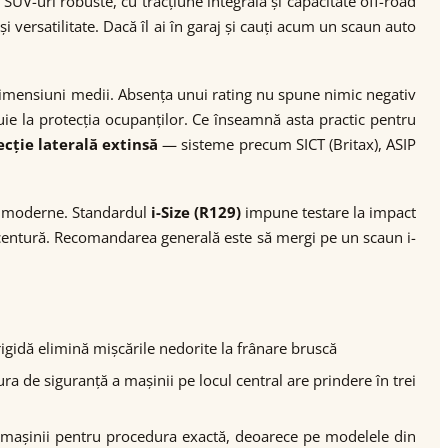
UV-uri robuste, cu tracțiune integrală și capacitate off-road
 versatilitate. Dacă îl ai în garaj și cauți acum un scaun auto
imensiuni medii. Absența unui rating nu spune nimic negativ
uie la protecția ocupanților. Ce înseamnă asta practic pentru
ecție laterală extinsă
— sisteme precum SICT (Britax), ASIP
ze moderne. Standardul
i-Size (R129)
impune testare la impact
cu centură. Recomandarea generală este să mergi pe un scaun i-
igidă elimină mișcările nedorite la frânare bruscă
ra de siguranță a mașinii pe locul central are prindere în trei
ul mașinii pentru procedura exactă, deoarece pe modelele din