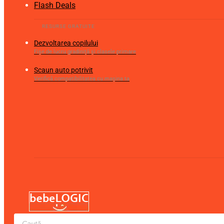
Flash Deals
Dezvoltarea copilului
Fișe de lucru gradiniță și clasele primare
Scaun auto potrivit
Verifică compatibilitatea cu mașina ta
Products