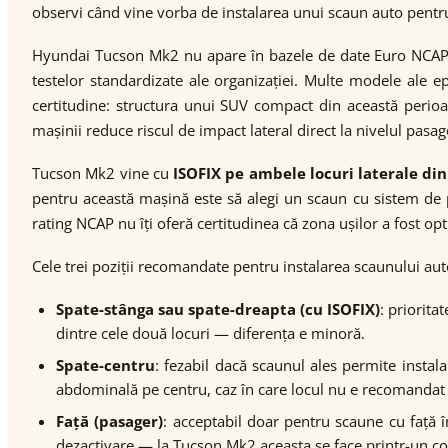
observi când vine vorba de instalarea unui scaun auto pentru
Hyundai Tucson Mk2 nu apare în bazele de date Euro NCAP —
testelor standardizate ale organizației. Multe modele ale e
certitudine: structura unui SUV compact din această peri
mașinii reduce riscul de impact lateral direct la nivelul pasag
Tucson Mk2 vine cu
ISOFIX pe ambele locuri laterale din
pentru această mașină este să alegi un scaun cu sistem de p
rating NCAP nu îți oferă certitudinea că zona ușilor a fost op
Cele trei poziții recomandate pentru instalarea scaunului au
Spate-stânga sau spate-dreapta (cu ISOFIX)
: priorita
dintre cele două locuri — diferența e minoră.
Spate-centru
: fezabil dacă scaunul ales permite insta
abdominală pe centru, caz în care locul nu e recomandat 
Față (pasager)
: acceptabil doar pentru scaune cu față î
dezactivare — la Tucson Mk2 aceasta se face printr-un c