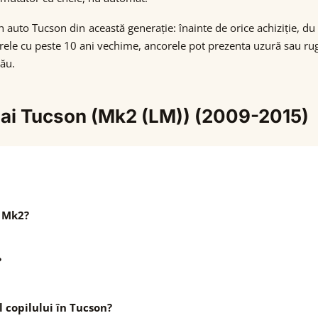
un auto Tucson din această generație: înainte de orice achiziție, d
arele cu peste 10 ani vechime, ancorele pot prezenta uzură sau r
tău.
dai Tucson (Mk2 (LM)) (2009-2015)
n Mk2?
?
l copilului în Tucson?