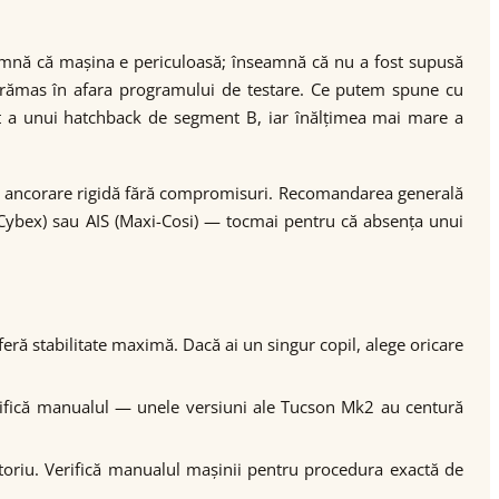
amnă că mașina e periculoasă; înseamnă că nu a fost supusă
 au rămas în afara programului de testare. Ce putem spune cu
t a unui hatchback de segment B, iar înălțimea mai mare a
cu ancorare rigidă fără compromisuri. Recomandarea generală
 (Cybex) sau AIS (Maxi-Cosi) — tocmai pentru că absența unui
oferă stabilitate maximă. Dacă ai un singur copil, alege oricare
verifică manualul — unele versiuni ale Tucson Mk2 au centură
gatoriu. Verifică manualul mașinii pentru procedura exactă de