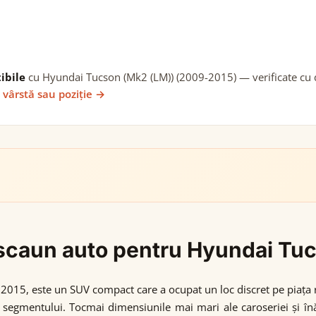
ibile
cu Hyundai Tucson (Mk2 (LM)) (2009-2015) — verificate cu da
 vârstă sau poziție →
gi scaun auto pentru Hyundai T
015, este un SUV compact care a ocupat un loc discret pe piața ro
 segmentului. Tocmai dimensiunile mai mari ale caroseriei și înă