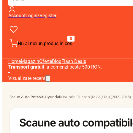
search
Account
Login/Register
0
Nu ai niciun produs în coș.
Home
Magazin
Oferte
Blog
Flash Deals
Transport gratuit
la comenzi peste 500 RON.
Vizualizate recent
Scaun Auto Potrivit
›
Hyundai
›
Hyundai Tucson (Mk2 (LM)) (2009-2015)
Scaune auto compatibi