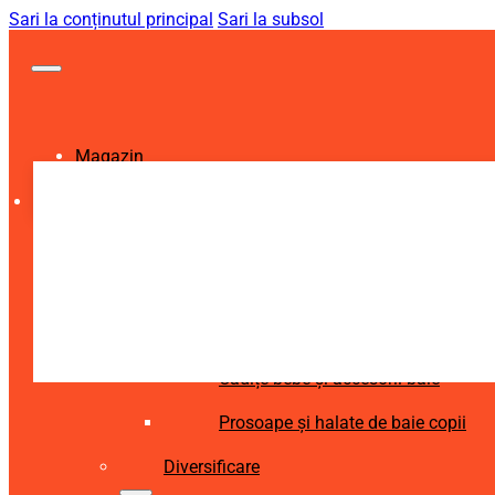
Sari la conținutul principal
Sari la subsol
Magazin
Igienă și Sănătate
Accesorii îngrijire copii
Articole igienă dentară copii
Aspiratoare nazale și accesorii
Cădițe bebe și accesorii baie
Prosoape și halate de baie copii
Diversificare