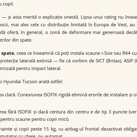
 copil.
 și asta merită o explicație onestă. Lipsa unui rating nu înse
pocii, mai ales cele cu distribuție limitată în Europa de Vest,
oadă oferă, în general, o zonă de deformare mai generoasă decâ
erilor din spate.
 spate
, ceea ce înseamnă că poți instala scaune i-Size sau R44 
rotecție laterală extinsă — fie că vorbim de SICT (Britax), ASIP
timizată pentru impact lateral.
to Hyundai Tucson arată astfel:
tea clară. Conexiunea ISOFIX rigidă elimină erorile de instalare și 
larea fără ISOFIX și dacă centura din centru e de tip 3 puncte (
pentru scaune pentru copii mici).
nainte și copii peste 15 kg, cu airbag-ul frontal dezactivat obli
omutator cu cheie, nu automat.