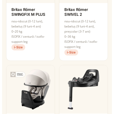
Britax Römer
Britax Römer
SWINGFIX M PLUS
SWIVEL 2
nou-născut (0-12 luni),
nou-născut (0-12 luni),
bebeluș (9 luni-4 ani)
bebeluș (9 luni-4 ani),
0–20 kg
preșcolar (3-7 ani)
ISOFIX / centură / isofix-
0–36 kg
support-leg
ISOFIX / centură / isofix-
support-leg
i-Size
i-Size