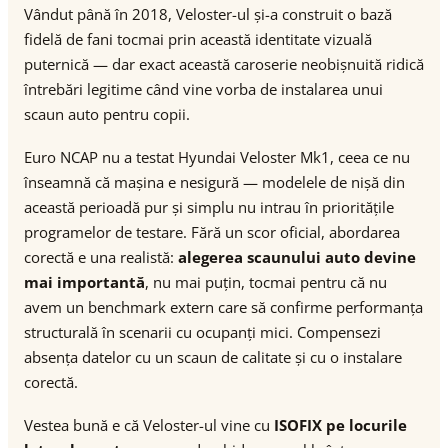
Vândut până în 2018, Veloster-ul și-a construit o bază
fidelă de fani tocmai prin această identitate vizuală
puternică — dar exact această caroserie neobișnuită ridică
întrebări legitime când vine vorba de instalarea unui
scaun auto pentru copii.
Euro NCAP nu a testat Hyundai Veloster Mk1, ceea ce nu
înseamnă că mașina e nesigură — modelele de nișă din
această perioadă pur și simplu nu intrau în prioritățile
programelor de testare. Fără un scor oficial, abordarea
corectă e una realistă:
alegerea scaunului auto devine
mai importantă
, nu mai puțin, tocmai pentru că nu
avem un benchmark extern care să confirme performanța
structurală în scenarii cu ocupanți mici. Compensezi
absența datelor cu un scaun de calitate și cu o instalare
corectă.
Vestea bună e că Veloster-ul vine cu
ISOFIX pe locurile