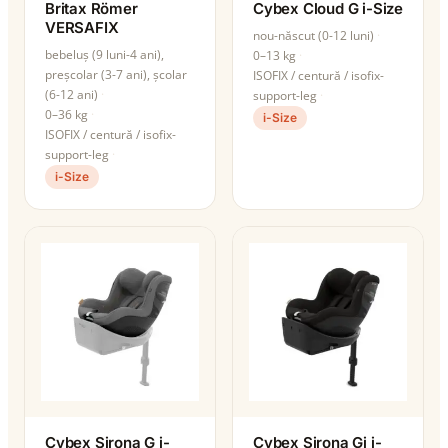
Britax Römer
Cybex Cloud G i-Size
VERSAFIX
nou-născut (0-12 luni)
bebeluș (9 luni-4 ani),
0–13 kg
preșcolar (3-7 ani), școlar
ISOFIX / centură / isofix-
(6-12 ani)
support-leg
0–36 kg
i-Size
ISOFIX / centură / isofix-
support-leg
i-Size
Cybex Sirona G i-
Cybex Sirona Gi i-