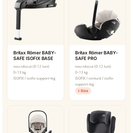
Britax Römer BABY-
Britax Römer BABY-
SAFE ISOFIX BASE
SAFE PRO
nou-născut (0-12 luni)
nou-născut (0-12 luni)
0–13 kg
0–13 kg
ISOFIX / isofix-support-leg
ISOFIX / centură / isofix-
support-leg
i-Size