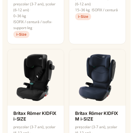
preșcolar (3-7 ani), școlar
(6-12 ani)
(6-12 ani)
15–36 kg
ISOFIX / centură
0–36 kg
i-Size
ISOFIX / centură / isofix-
support-leg
i-Size
Britax Römer KIDFIX
Britax Römer KIDFIX
i-SIZE
M i-SIZE
preșcolar (3-7 ani), școlar
preșcolar (3-7 ani), școlar
(6-12 ani)
(6-12 ani)