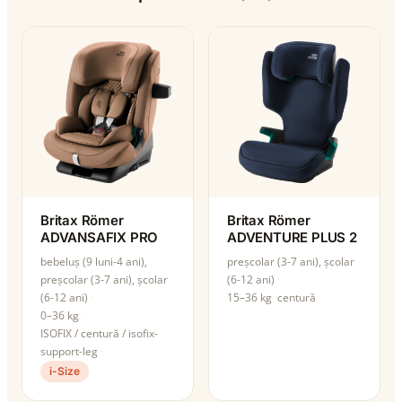
Britax Römer
Britax Römer
ADVANSAFIX PRO
ADVENTURE PLUS 2
bebeluș (9 luni-4 ani),
preșcolar (3-7 ani), școlar
preșcolar (3-7 ani), școlar
(6-12 ani)
(6-12 ani)
15–36 kg
centură
0–36 kg
ISOFIX / centură / isofix-
support-leg
i-Size