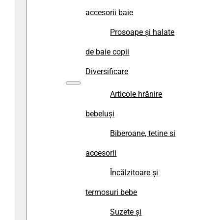
accesorii baie
Prosoape și halate
de baie copii
Diversificare
Articole hrănire
bebeluși
Biberoane, tetine si
accesorii
Încălzitoare și
termosuri bebe
Suzete și