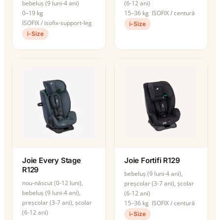
bebeluș (9 luni-4 ani)
(6-12 ani)
0–19 kg
15–36 kg
ISOFIX / centură
ISOFIX / isofix-support-leg
i-Size
i-Size
Joie Every Stage
Joie Fortifi R129
R129
bebeluș (9 luni-4 ani),
nou-născut (0-12 luni),
preșcolar (3-7 ani), școlar
bebeluș (9 luni-4 ani),
(6-12 ani)
preșcolar (3-7 ani), școlar
15–36 kg
ISOFIX / centură
(6-12 ani)
i-Size