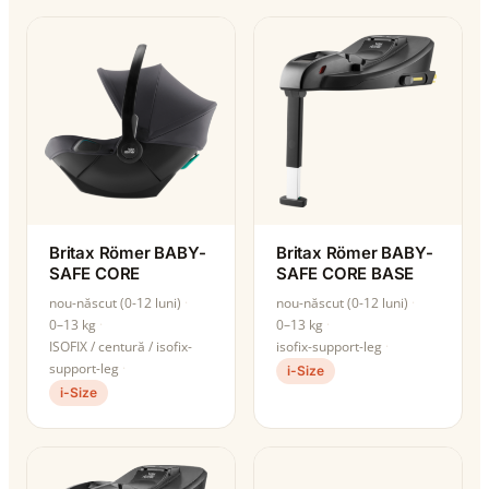
Britax Römer BABY-
Britax Römer BABY-
SAFE CORE
SAFE CORE BASE
nou-născut (0-12 luni)
nou-născut (0-12 luni)
0–13 kg
0–13 kg
ISOFIX / centură / isofix-
isofix-support-leg
support-leg
i-Size
i-Size