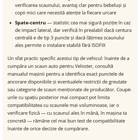
verificarea scaunului; avantaj clar pentru bebeluși și
copii mici care necesită atenție la fiecare urcare
Spate-centru
— statistic cea mai sigură poziție în caz
de impact lateral, dar verifică în prealabil dacă centura
centrală e de tip 3 puncte și dacă lățimea scaunului
ales permite o instalare stabilă fără ISOFIX
Un sfat practic specific acestui tip de vehicul: înainte de a
cumpăra un scaun auto pentru Veloster, consultă
manualul mașinii pentru a identifica exact punctele de
ancorare disponibile și eventualele restricții de greutate
sau categorie de scaun menționate de producător. Coupé-
urile cu spațiu posterior mai compact pot limita
compatibilitatea cu scaunele mai voluminoase, iar o
verificare fizică — cu scaunul ales în mână, în mașina ta
concretă — rămâne cel mai bun test de compatibilitate
înainte de orice decizie de cumpărare.