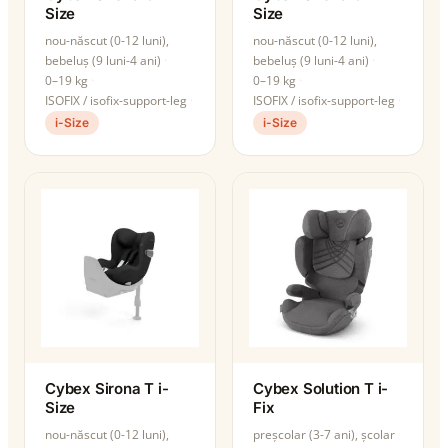
Size
Size
nou-născut (0-12 luni),
nou-născut (0-12 luni),
bebeluș (9 luni-4 ani)
bebeluș (9 luni-4 ani)
0–19 kg
0–19 kg
ISOFIX / isofix-support-leg
ISOFIX / isofix-support-leg
i-Size
i-Size
Cybex Sirona T i-
Cybex Solution T i-
Size
Fix
nou-născut (0-12 luni),
preșcolar (3-7 ani), școlar