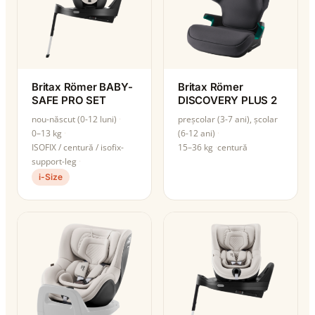
Britax Römer BABY-
Britax Römer
SAFE PRO SET
DISCOVERY PLUS 2
nou-născut (0-12 luni)
preșcolar (3-7 ani), școlar
0–13 kg
(6-12 ani)
ISOFIX / centură / isofix-
15–36 kg
centură
support-leg
i-Size