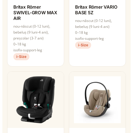
Britax Römer
Britax Römer VARIO
SWIVEL-GROW MAX
BASE 5Z
AIR
nou-născut (0-12 luni),
nou-născut (0-12 luni),
bebeluș (9 luni-4 ani)
bebeluș (9 luni-4 ani),
0–18 kg
preșcolar (3-7 ani)
isofix-support-leg
0–18 kg
i-Size
isofix-support-leg
i-Size