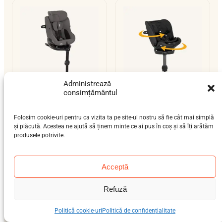
Administrează
consimțământul
Joie i-Pivot 360
Joie i-Pivot Grow
nou-născut (0-12 luni),
nou-născut (0-12 luni),
Folosim cookie-uri pentru ca vizita ta pe site-ul nostru să fie cât mai simplă
bebeluș (9 luni-4 ani)
bebeluș (9 luni-4 ani),
și plăcută. Acestea ne ajută să ținem minte ce ai pus în coș și să îți arătăm
0–18 kg
preșcolar (3-7 ani)
produsele potrivite.
isofix-support-leg
0–25 kg
isofix-support-leg
i-Size
i-Size
Acceptă
Refuză
Politică cookie-uri
Politică de confidențialitate