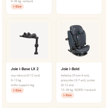
0–36 kg
centură
i-Size
Joie i-Base LX 2
Joie i-Bold
nou-născut (0-12 luni)
bebeluș (9 luni-4 ani),
0–13 kg
preșcolar (3-7 ani), școlar
isofix-support-leg
(6-12 ani)
15–36 kg
ISOFIX / centură
i-Size
i-Size