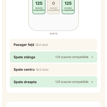
125
0
125
scaune
scaune
scaune
compatibile
compatibile
compatibile
SPATE
Pasager față
fără date
125 scaune compatibile
→
Spate stânga
Spate centru
fără date
125 scaune compatibile
→
Spate dreapta