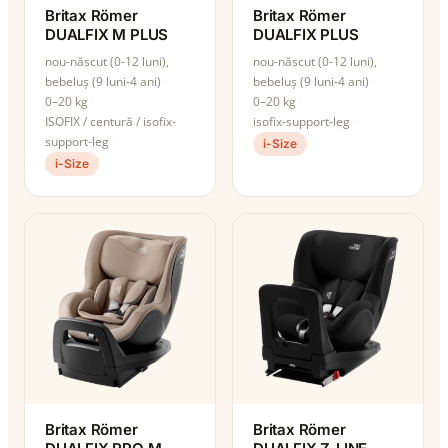
Britax Römer
Britax Römer
DUALFIX M PLUS
DUALFIX PLUS
nou-născut (0-12 luni),
nou-născut (0-12 luni),
bebeluș (9 luni-4 ani)
bebeluș (9 luni-4 ani)
0–20 kg
0–20 kg
ISOFIX / centură / isofix-
isofix-support-leg
support-leg
i-Size
i-Size
Britax Römer
Britax Römer