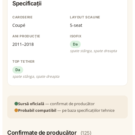
Specificații
CAROSERIE
LAYOUT SCAUNE
Coupé
5-seat
ANI PRODUCȚIE
ISOFIX
2011–2018
Da
spate stânga, spate dreapta
TOP TETHER
Da
spate stânga, spate dreapta
Sursă oficială
— confirmat de producător
Probabil compatibil
— pe baza specificațiilor tehnice
Confirmate de producător
(125)