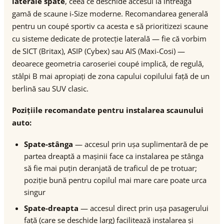
laterale spate
, ceea ce deschide accesul la întreaga
gamă de scaune i-Size moderne. Recomandarea generală
pentru un coupé sportiv ca acesta e să prioritizezi scaune
cu sisteme dedicate de protecție laterală — fie că vorbim
de SICT (Britax), ASIP (Cybex) sau AIS (Maxi-Cosi) —
deoarece geometria caroseriei coupé implică, de regulă,
stâlpi B mai apropiați de zona capului copilului față de un
berlină sau SUV clasic.
Pozițiile recomandate pentru instalarea scaunului
auto:
Spate-stânga
— accesul prin ușa suplimentară de pe
partea dreaptă a mașinii face ca instalarea pe stânga
să fie mai puțin deranjată de traficul de pe trotuar;
poziție bună pentru copilul mai mare care poate urca
singur
Spate-dreapta
— accesul direct prin ușa pasagerului
față (care se deschide larg) facilitează instalarea și