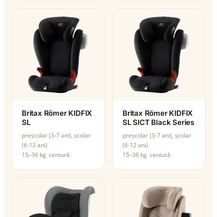
Britax Römer KIDFIX
Britax Römer KIDFIX
SL
SL SICT Black Series
preșcolar (3-7 ani), școlar
preșcolar (3-7 ani), școlar
(6-12 ani)
(6-12 ani)
15–36 kg
centură
15–36 kg
centură