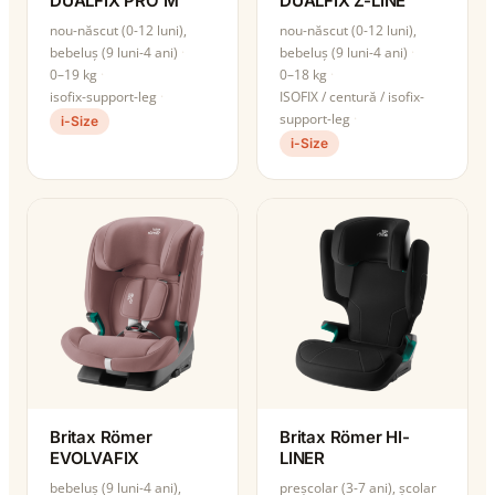
DUALFIX PRO M
DUALFIX Z-LINE
nou-născut (0-12 luni),
nou-născut (0-12 luni),
bebeluș (9 luni-4 ani)
bebeluș (9 luni-4 ani)
0–19 kg
0–18 kg
isofix-support-leg
ISOFIX / centură / isofix-
support-leg
i-Size
i-Size
Britax Römer
Britax Römer HI-
EVOLVAFIX
LINER
bebeluș (9 luni-4 ani),
preșcolar (3-7 ani), școlar