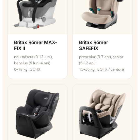
Britax Römer MAX-
Britax Römer
FIX II
SAFEFIX
nou-născut (0-12 luni),
preșcolar (3-7 ani), școlar
bebeluș (9 luni-4 ani)
(6-12 ani)
0–18 kg
ISOFIX
15–36 kg
ISOFIX / centură