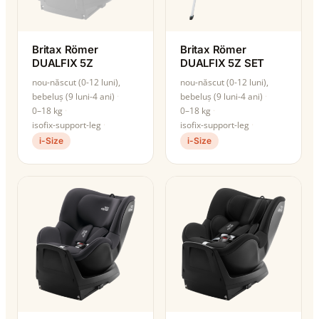
Britax Römer
Britax Römer
DUALFIX 5Z
DUALFIX 5Z SET
nou-născut (0-12 luni),
nou-născut (0-12 luni),
bebeluș (9 luni-4 ani)
bebeluș (9 luni-4 ani)
0–18 kg
0–18 kg
isofix-support-leg
isofix-support-leg
i-Size
i-Size