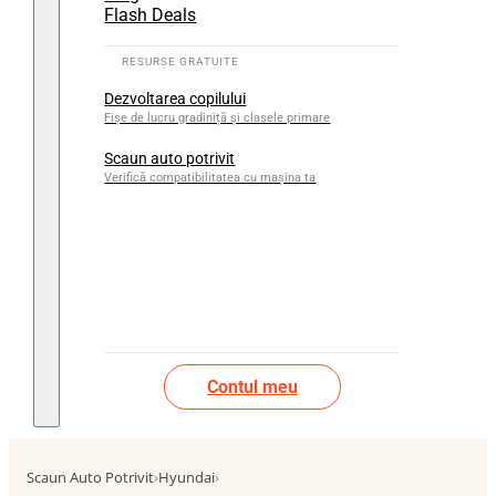
Flash Deals
Dezvoltarea copilului
Fișe de lucru gradiniță și clasele primare
Scaun auto potrivit
Verifică compatibilitatea cu mașina ta
Contul meu
Scaun Auto Potrivit
›
Hyundai
›